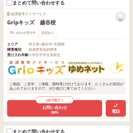
まとめて問い合わせする
放課後等デイサービス
リストに
Gripキッズ 越谷校
保存
問い合わせ受付中
送迎あり
エリア
埼玉県
>
越谷市
>
瓦曽根
障害種別
発達障害
知的障害
受け入れ年齢
小学生
中学生
高校生
ご相談、ご見学、ご体験、随時受け付けております。たくさんの笑顔が
あふれておりますので、ぜひ遊びに来てみてください。
1分で完了！
お問い合わせ
電話
(無料)
まとめて問い合わせする