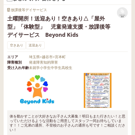
放課後等デイサービス
リストに
土曜開所！送迎あり！空きあり△「屋外
保存
型」「体験型」 児童発達支援・放課後等
デイサービス Beyond Kids
空きあり
送迎あり
エリア
埼玉県
>
越谷市
>
宮本町
障害種別
発達障害
知的障害
受け入れ年齢
未就学
小学生
中学生
高校生
体を動かすことが大好きなお子さん大募集！明日もまた行きたい！と思
っていただけるような活動をご用意してスタッフ一同お待ちしていま
す！！ご兄弟の通所、不登校のお子さんの通所も可です！ご相談くださ
い！