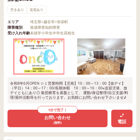
空きあり
送迎あり
エリア
埼玉県
>
越谷市
>
弥栄町
障害種別
発達障害
知的障害
受け入れ年齢
未就学
小学生
中学生
高校生
令和8年6月OPEN ☆ミ営業時間【児発】10：00～13：00【放デイ】
（平日）14：00～17：00/長期休暇 10：00～16：00※送迎児発、放
デイともにあり◎ 集団療育を基盤として、 運動/身辺整理/自立支援/料
理/屋外活動等を行っております。お気軽にお問い合わせ下さいませ♪
1分で完了！
お問い合わせ
電話
(無料)