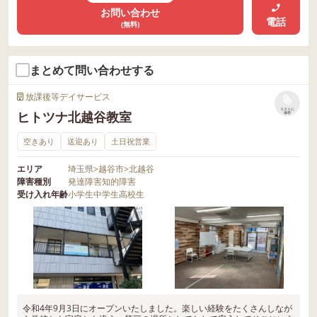
お問い合わせ
電話
(無料)
まとめて問い合わせする
放課後等デイサービス
リストに
ヒトツナ北越谷教室
保存
空きあり
送迎あり
土日祝営業
エリア
埼玉県
>
越谷市
>
北越谷
障害種別
発達障害
知的障害
受け入れ年齢
小学生
中学生
高校生
令和4年9月3日にオープンいたしました。楽しい経験をたくさんしなが