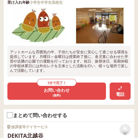
受け入れ年齢
小学生
中学生
高校生
アットホームな雰囲気の中、子供たちが安全に安心して過ごせる環境を
提供しています。月曜日～金曜日は授業終了後に、各児童に合わせた学
習や近隣の公園での運動を行っております。祝日、振替休日、長期休暇
の学校休業日には外出レクを主体とした活動を行い、様々な場所で楽し
んで活動しています。
1分で完了！
お問い合わせ
電話
(無料)
まとめて問い合わせする
放課後等デイサービス
リストに
DEKITA北越谷
保存