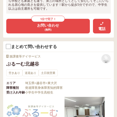
ら学校とも家庭とも違う、第三の場所としてとして安心してそこにいら
れる居心地の良さを提供しています！駅から徒歩5分ですので、中学生
以上は自主通所も可能です。
1分で完了！
お問い合わせ
電話
(無料)
まとめて問い合わせする
放課後等デイサービス
リストに
ぶるーむ北越谷
保存
空きあり
送迎あり
土日祝営業
エリア
埼玉県
>
越谷市
>
東大沢
障害種別
発達障害
身体障害
知的障害
受け入れ年齢
小学生
中学生
高校生