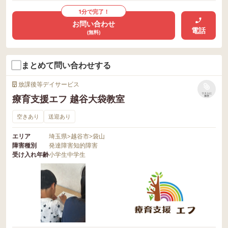
1分で完了！
お問い合わせ
電話
(無料)
まとめて問い合わせする
放課後等デイサービス
リストに
療育支援エフ 越谷大袋教室
保存
空きあり
送迎あり
エリア
埼玉県
>
越谷市
>
袋山
障害種別
発達障害
知的障害
受け入れ年齢
小学生
中学生