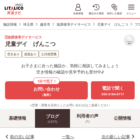
施設情報
埼玉県
越谷市
放課後等デイサービス
児童デイ げんこつ
ブ
放課後等デイサービス
児童デイ げんこつ
リストに
保存
空きあり
送迎あり
土日祝営業
お子さまに合った施設か、気軽に相談してみましょう
空き情報の確認や見学予約も受付中♪
1分で完了！
電話で聞く
お問い合わせ
050-3184-0717
（無料）
※営業・調査を目的としたお問い合わせはご遠慮ください
利用者の声
ブログ
基礎情報
公開情報
(1)
(1077)
前の古い記事
一覧へ
次の新しい記事