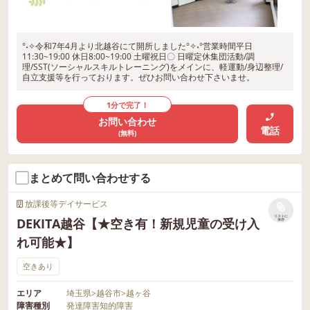
°˖✧令和7年4月より北越谷にて開所しました°✧˖°営業時間平日
11:30~19:00 休日8:00~19:00 土曜祝日〇 日曜定休集団活動/調
理/SST(ソーシャルスキルトレーニング)をメインに、軽運動/身辺整理/
自立支援等を行っております。ぜひお問い合わせ下さいませ。
1分で完了！
お問い合わせ
電話
(無料)
まとめて問い合わせする
放課後等デイサービス
リストに
DEKITA越谷【★空き有！新規児童の受け入
保存
れ可能★】
空きあり
エリア
埼玉県
>
越谷市
>
越ヶ谷
障害種別
発達障害
知的障害