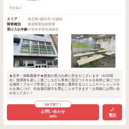
空きあり
エリア
埼玉県
>
越谷市
>
北越谷
障害種別
発達障害
知的障害
受け入れ年齢
小学生
中学生
高校生
★見学・体験募集中★新規の受入れ枠に空きがございます（4/26現
在）放課後を楽しく過ごしながら将来に役立つスキルを自然と身につけ
る場所！グループ学習によって他者に通用するコミュニケーションスキ
ルを身につけ、社会適応能力を育むことができます！お気軽にお問い合
わせください！
1分で完了！
お問い合わせ
電話
(無料)