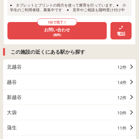
● タブレットとプリントの両方を使って療育を行っています。● 小
学生のご利用者様、募集中です ● 見学やご相談も随時受け付け中
1分で完了！
お問い合わせ
電話
(無料)
この施設の近くにある駅から探す
北越谷
12件
越谷
14件
新越谷
12件
大袋
10件
蒲生
11件