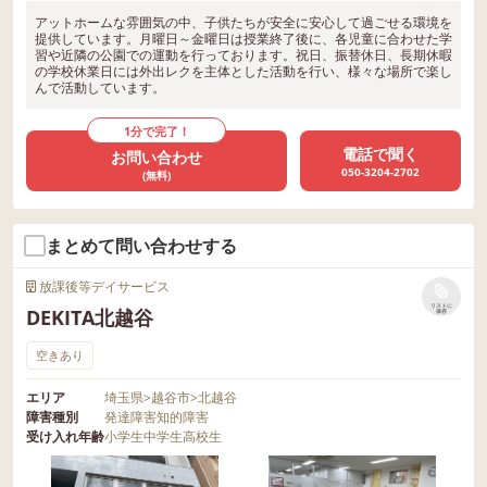
アットホームな雰囲気の中、子供たちが安全に安心して過ごせる環境を
提供しています。月曜日～金曜日は授業終了後に、各児童に合わせた学
習や近隣の公園での運動を行っております。祝日、振替休日、長期休暇
の学校休業日には外出レクを主体とした活動を行い、様々な場所で楽し
んで活動しています。
1分で完了！
電話で聞く
お問い合わせ
050-3204-2702
(無料)
まとめて問い合わせする
放課後等デイサービス
リストに
DEKITA北越谷
保存
空きあり
エリア
埼玉県
>
越谷市
>
北越谷
障害種別
発達障害
知的障害
受け入れ年齢
小学生
中学生
高校生