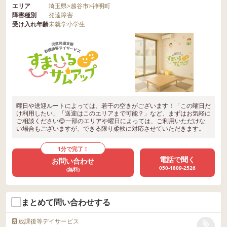
エリア
埼玉県
>
越谷市
>
神明町
障害種別
発達障害
受け入れ年齢
未就学
小学生
曜日や送迎ルートによっては、若干の空きがございます！「この曜日だ
け利用したい」「送迎はこのエリアまで可能？」など、まずはお気軽に
ご相談ください😊一部のエリアや曜日によっては、ご利用いただけな
い場合もございますが、できる限り柔軟に対応させていただきます。
1分で完了！
電話で聞く
お問い合わせ
050-1809-2526
(無料)
まとめて問い合わせする
放課後等デイサービス