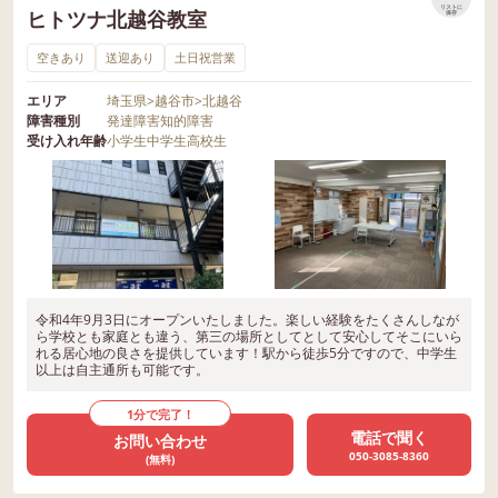
リストに
ヒトツナ北越谷教室
保存
空きあり
送迎あり
土日祝営業
エリア
埼玉県
>
越谷市
>
北越谷
障害種別
発達障害
知的障害
受け入れ年齢
小学生
中学生
高校生
令和4年9月3日にオープンいたしました。楽しい経験をたくさんしなが
ら学校とも家庭とも違う、第三の場所としてとして安心してそこにいら
れる居心地の良さを提供しています！駅から徒歩5分ですので、中学生
以上は自主通所も可能です。
1分で完了！
電話で聞く
お問い合わせ
050-3085-8360
(無料)