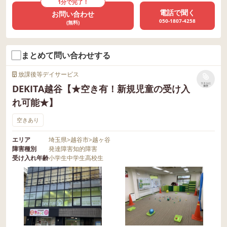
1分で完了！
電話で聞く
お問い合わせ
050-1807-4258
(無料)
まとめて問い合わせする
放課後等デイサービス
リストに
DEKITA越谷【★空き有！新規児童の受け入
保存
れ可能★】
空きあり
エリア
埼玉県
>
越谷市
>
越ヶ谷
障害種別
発達障害
知的障害
受け入れ年齢
小学生
中学生
高校生