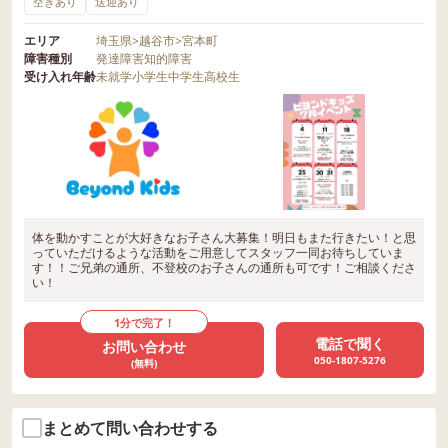
空きあり
送迎あり
エリア
埼玉県
>
越谷市
>
宮本町
障害種別
発達障害
知的障害
受け入れ年齢
未就学
小学生
中学生
高校生
体を動かすことが大好きなお子さん大募集！明日もまた行きたい！と思
っていただけるような活動をご用意してスタッフ一同お待ちしていま
す！！ご兄弟の通所、不登校のお子さんの通所も可です！ご相談くださ
い！
1分で完了！
電話で聞く
お問い合わせ
050-1807-5276
(無料)
まとめて問い合わせする