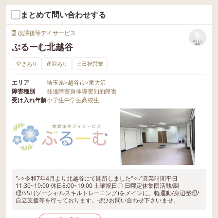
まとめて問い合わせする
放課後等デイサービス
リストに
ぶるーむ北越谷
保存
空きあり
送迎あり
土日祝営業
エリア
埼玉県
>
越谷市
>
東大沢
障害種別
発達障害
身体障害
知的障害
受け入れ年齢
小学生
中学生
高校生
°˖✧令和7年4月より北越谷にて開所しました°✧˖°営業時間平日
11:30~19:00 休日8:00~19:00 土曜祝日〇 日曜定休集団活動/調
理/SST(ソーシャルスキルトレーニング)をメインに、軽運動/身辺整理/
自立支援等を行っております。ぜひお問い合わせ下さいませ。