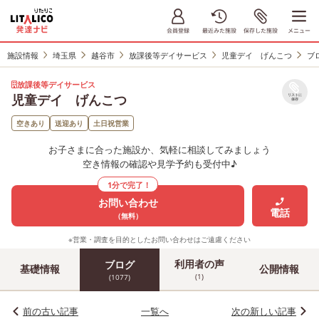
施設情報
埼玉県
越谷市
放課後等デイサービス
児童デイ げんこつ
ブ
放課後等デイサービス
児童デイ げんこつ
リストに
保存
空きあり
送迎あり
土日祝営業
お子さまに合った施設か、気軽に相談してみましょう
空き情報の確認や見学予約も受付中♪
1分で完了！
お問い合わせ
電話
（無料）
※営業・調査を目的としたお問い合わせはご遠慮ください
利用者の声
ブログ
基礎情報
公開情報
(1)
(1077)
前の古い記事
一覧へ
次の新しい記事