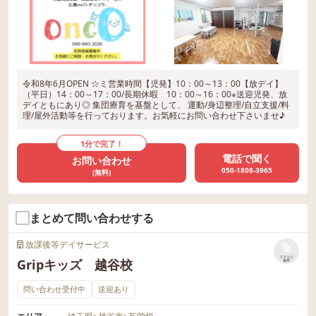
令和8年6月OPEN ☆ミ営業時間【児発】10：00～13：00【放デイ】
（平日）14：00～17：00/長期休暇 10：00～16：00※送迎児発、放
デイともにあり◎ 集団療育を基盤として、 運動/身辺整理/自立支援/料
理/屋外活動等を行っております。お気軽にお問い合わせ下さいませ♪
1分で完了！
電話で聞く
お問い合わせ
050-1808-3965
(無料)
まとめて問い合わせする
放課後等デイサービス
リストに
Gripキッズ 越谷校
保存
問い合わせ受付中
送迎あり