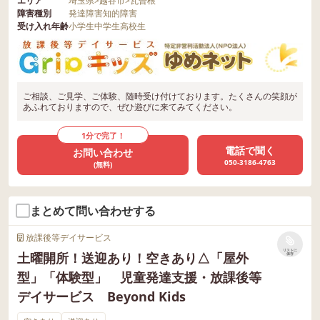
エリア
埼玉県
>
越谷市
>
瓦曽根
障害種別
発達障害
知的障害
受け入れ年齢
小学生
中学生
高校生
ご相談、ご見学、ご体験、随時受け付けております。たくさんの笑顔が
あふれておりますので、ぜひ遊びに来てみてください。
1分で完了！
電話で聞く
お問い合わせ
050-3186-4763
(無料)
まとめて問い合わせする
放課後等デイサービス
リストに
土曜開所！送迎あり！空きあり△「屋外
保存
型」「体験型」 児童発達支援・放課後等
デイサービス Beyond Kids