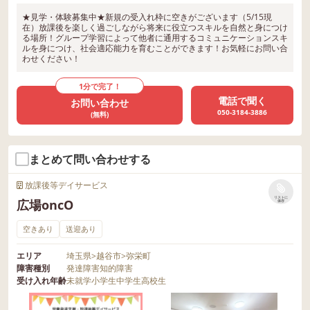
★見学・体験募集中★新規の受入れ枠に空きがございます（5/15現
在）放課後を楽しく過ごしながら将来に役立つスキルを自然と身につけ
る場所！グループ学習によって他者に通用するコミュニケーションスキ
ルを身につけ、社会適応能力を育むことができます！お気軽にお問い合
わせください！
1分で完了！
電話で聞く
お問い合わせ
050-3184-3886
(無料)
まとめて問い合わせする
放課後等デイサービス
リストに
広場oncO
保存
空きあり
送迎あり
エリア
埼玉県
>
越谷市
>
弥栄町
障害種別
発達障害
知的障害
受け入れ年齢
未就学
小学生
中学生
高校生