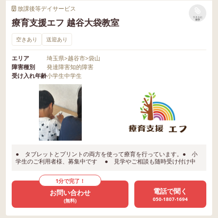
放課後等デイサービス
リストに
療育支援エフ 越谷大袋教室
保存
空きあり
送迎あり
エリア
埼玉県
>
越谷市
>
袋山
障害種別
発達障害
知的障害
受け入れ年齢
小学生
中学生
● タブレットとプリントの両方を使って療育を行っています。● 小
学生のご利用者様、募集中です ● 見学やご相談も随時受け付け中
1分で完了！
電話で聞く
お問い合わせ
050-1807-1694
(無料)