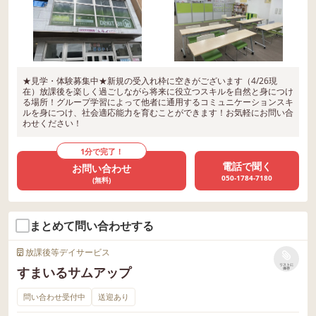
★見学・体験募集中★新規の受入れ枠に空きがございます（4/26現
在）放課後を楽しく過ごしながら将来に役立つスキルを自然と身につけ
る場所！グループ学習によって他者に通用するコミュニケーションスキ
ルを身につけ、社会適応能力を育むことができます！お気軽にお問い合
わせください！
1分で完了！
電話で聞く
お問い合わせ
050-1784-7180
(無料)
まとめて問い合わせする
放課後等デイサービス
リストに
すまいるサムアップ
保存
問い合わせ受付中
送迎あり