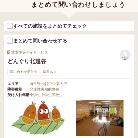
まとめて問い合わせしましょう
すべての施設をまとめてチェック
まとめて問い合わせする
放課後等デイサービス
リストに
どんぐり北越谷
保存
問い合わせ受付中
送迎あり
エリア
埼玉県
>
越谷市
>
東大沢
障害種別
発達障害
知的障害
受け入れ年齢
小学生
中学生
高校生