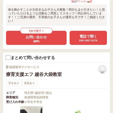
体を動かすことが大好きなお子さん大募集！明日もまた行きたい！と思
っていただけるような活動をご用意してスタッフ一同お待ちしていま
す！！ご兄弟の通所、不登校のお子さんの通所も可です！ご相談くださ
い！
1分で完了！
電話で聞く
お問い合わせ
050-1807-5276
(無料)
まとめて問い合わせする
放課後等デイサービス
リストに
療育支援エフ 越谷大袋教室
保存
空きあり
送迎あり
エリア
埼玉県
>
越谷市
>
袋山
障害種別
発達障害
知的障害
受け入れ年齢
小学生
中学生