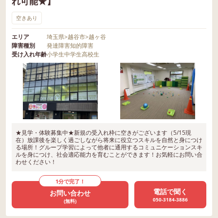
れ可能★】
空きあり
エリア
埼玉県
>
越谷市
>
越ヶ谷
障害種別
発達障害
知的障害
受け入れ年齢
小学生
中学生
高校生
★見学・体験募集中★新規の受入れ枠に空きがございます（5/15現
在）放課後を楽しく過ごしながら将来に役立つスキルを自然と身につけ
る場所！グループ学習によって他者に通用するコミュニケーションスキ
ルを身につけ、社会適応能力を育むことができます！お気軽にお問い合
わせください！
1分で完了！
電話で聞く
お問い合わせ
050-3184-3886
(無料)