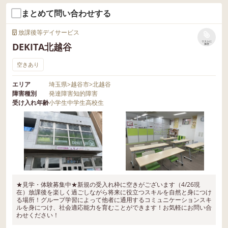
まとめて問い合わせする
放課後等デイサービス
リストに
DEKITA北越谷
保存
空きあり
エリア
埼玉県
>
越谷市
>
北越谷
障害種別
発達障害
知的障害
受け入れ年齢
小学生
中学生
高校生
★見学・体験募集中★新規の受入れ枠に空きがございます（4/26現
在）放課後を楽しく過ごしながら将来に役立つスキルを自然と身につけ
る場所！グループ学習によって他者に通用するコミュニケーションスキ
ルを身につけ、社会適応能力を育むことができます！お気軽にお問い合
わせください！