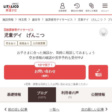
施設情報
埼玉県
越谷市
放課後等デイサービス
児童デイ げんこつ
ブ
放課後等デイサービス
児童デイ げんこつ
リストに
保存
空きあり
送迎あり
土日祝営業
お子さまに合った施設か、気軽に相談してみましょう
空き情報の確認や見学予約も受付中♪
1分で完了！
お問い合わせ
電話
（無料）
※営業・調査を目的としたお問い合わせはご遠慮ください
利用者の声
ブログ
基礎情報
公開情報
(1)
(1077)
前の古い記事
一覧へ
次の新しい記事