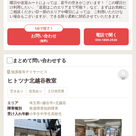
曜日や送迎ルートによっては、若干の空きがございます！「この曜日だ
け利用したい」「送迎はこのエリアまで可能？」など、まずはお気軽に
ご相談ください😊一部のエリアや曜日によっては、ご利用いただけな
い場合もございますが、できる限り柔軟に対応させていただきます。
1分で完了！
電話で聞く
お問い合わせ
050-1809-2526
(無料)
まとめて問い合わせする
放課後等デイサービス
リストに
ヒトツナ北越谷教室
保存
空きあり
送迎あり
土日祝営業
エリア
埼玉県
>
越谷市
>
北越谷
障害種別
発達障害
知的障害
受け入れ年齢
小学生
中学生
高校生