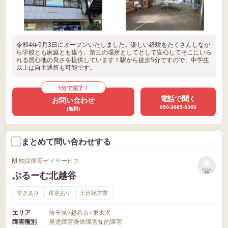
令和4年9月3日にオープンいたしました。楽しい経験をたくさんしなが
ら学校とも家庭とも違う、第三の場所としてとして安心してそこにいら
れる居心地の良さを提供しています！駅から徒歩5分ですので、中学生
以上は自主通所も可能です。
1分で完了！
電話で聞く
お問い合わせ
050-3085-8360
(無料)
まとめて問い合わせする
放課後等デイサービス
リストに
ぶるーむ北越谷
保存
空きあり
送迎あり
土日祝営業
エリア
埼玉県
>
越谷市
>
東大沢
障害種別
発達障害
身体障害
知的障害