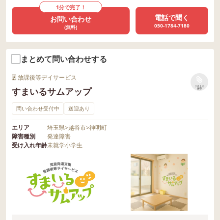
1分で完了！
電話で聞く
お問い合わせ
050-1784-7180
(無料)
まとめて問い合わせする
放課後等デイサービス
リストに
すまいるサムアップ
保存
問い合わせ受付中
送迎あり
エリア
埼玉県
>
越谷市
>
神明町
障害種別
発達障害
受け入れ年齢
未就学
小学生