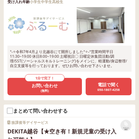
受け入れ年齢
小学生
中学生
高校生
°˖✧令和7年4月より北越谷にて開所しました°✧˖°営業時間平日
11:30~19:00 休日8:00~19:00 土曜祝日〇 日曜定休集団活動/調
理/SST(ソーシャルスキルトレーニング)をメインに、軽運動/身辺整理/
自立支援等を行っております。ぜひお問い合わせ下さいませ。
1分で完了！
電話で聞く
お問い合わせ
050-1807-4258
(無料)
まとめて問い合わせする
放課後等デイサービス
リストに
DEKITA越谷【★空き有！新規児童の受け入
保存