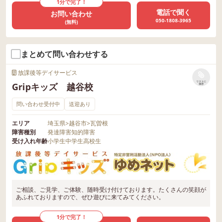
1分で完了！
電話で聞く
お問い合わせ
050-1808-3965
(無料)
まとめて問い合わせする
放課後等デイサービス
リストに
Gripキッズ 越谷校
保存
問い合わせ受付中
送迎あり
エリア
埼玉県
>
越谷市
>
瓦曽根
障害種別
発達障害
知的障害
受け入れ年齢
小学生
中学生
高校生
ご相談、ご見学、ご体験、随時受け付けております。たくさんの笑顔が
あふれておりますので、ぜひ遊びに来てみてください。
1分で完了！