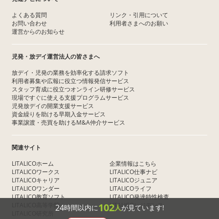
よくある質問
リンク・引用について
お問い合わせ
利用者さまへのお願い
運営からのお知らせ
児発・放デイ運営法人の皆さまへ
放デイ・児発の業務を効率化する請求ソフト
利用者募集や広報に役立つ情報発信サービス
スタッフ育成に役立つオンライン研修サービス
現場ですぐに使える支援プログラムサービス
児発放デイの開業支援サービス
資金繰りを助ける早期入金サービス
事業譲渡・売買を助けるM&A仲介サービス
関連サイト
LITALICOホーム
企業情報はこちら
LITALICOワークス
LITALICO仕事ナビ
LITALICOキャリア
LITALICOジュニア
LITALICOワンダー
LITALICOライフ
LITALICO教育ソフト
LITALICO発達特性検査
102
LITALICO高等学院
LITALICOレジデンス
24
時間以内に
人
が見ています!
LITALICO研究所