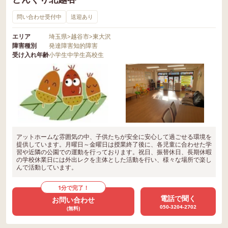
問い合わせ受付中
送迎あり
エリア
埼玉県
>
越谷市
>
東大沢
障害種別
発達障害
知的障害
受け入れ年齢
小学生
中学生
高校生
アットホームな雰囲気の中、子供たちが安全に安心して過ごせる環境を
提供しています。月曜日～金曜日は授業終了後に、各児童に合わせた学
習や近隣の公園での運動を行っております。祝日、振替休日、長期休暇
の学校休業日には外出レクを主体とした活動を行い、様々な場所で楽し
んで活動しています。
1分で完了！
電話で聞く
お問い合わせ
050-3204-2702
(無料)