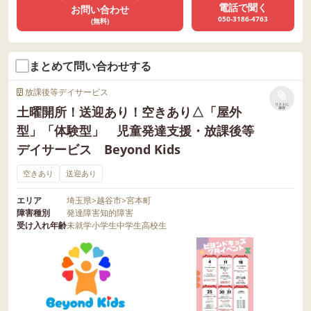
電話で聞く
お問い合わせ
050-3186-4763
(無料)
まとめて問い合わせする
放課後等デイサービス
リストに
土曜開所！送迎あり！空きあり△「屋外
保存
型」「体験型」 児童発達支援・放課後等
デイサービス Beyond Kids
空きあり
送迎あり
エリア
埼玉県
>
越谷市
>
宮本町
障害種別
発達障害
知的障害
受け入れ年齢
未就学
小学生
中学生
高校生