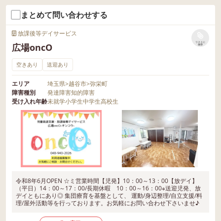
まとめて問い合わせする
放課後等デイサービス
リストに
広場oncO
保存
空きあり
送迎あり
エリア
埼玉県
>
越谷市
>
弥栄町
障害種別
発達障害
知的障害
受け入れ年齢
未就学
小学生
中学生
高校生
令和8年6月OPEN ☆ミ営業時間【児発】10：00～13：00【放デイ】
（平日）14：00～17：00/長期休暇 10：00～16：00※送迎児発、放
デイともにあり◎ 集団療育を基盤として、 運動/身辺整理/自立支援/料
理/屋外活動等を行っております。お気軽にお問い合わせ下さいませ♪