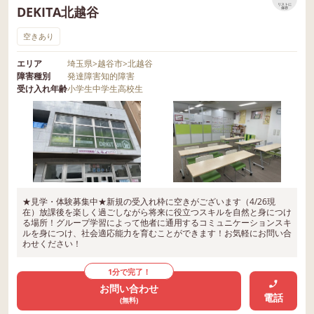
リストに
DEKITA北越谷
保存
空きあり
エリア
埼玉県
>
越谷市
>
北越谷
障害種別
発達障害
知的障害
受け入れ年齢
小学生
中学生
高校生
★見学・体験募集中★新規の受入れ枠に空きがございます（4/26現
在）放課後を楽しく過ごしながら将来に役立つスキルを自然と身につけ
る場所！グループ学習によって他者に通用するコミュニケーションスキ
ルを身につけ、社会適応能力を育むことができます！お気軽にお問い合
わせください！
1分で完了！
お問い合わせ
電話
(無料)