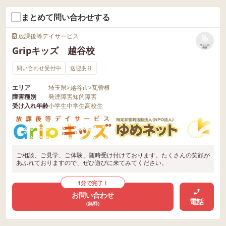
まとめて問い合わせする
放課後等デイサービス
リストに
Gripキッズ 越谷校
保存
問い合わせ受付中
送迎あり
エリア
埼玉県
>
越谷市
>
瓦曽根
障害種別
発達障害
知的障害
受け入れ年齢
小学生
中学生
高校生
ご相談、ご見学、ご体験、随時受け付けております。たくさんの笑顔が
あふれておりますので、ぜひ遊びに来てみてください。
1分で完了！
お問い合わせ
電話
(無料)