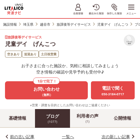
施設情報
埼玉県
越谷市
放課後等デイサービス
児童デイ げんこつ
ブ
放課後等デイサービス
児童デイ げんこつ
リストに
保存
空きあり
送迎あり
土日祝営業
お子さまに合った施設か、気軽に相談してみましょう
空き情報の確認や見学予約も受付中♪
1分で完了！
電話で聞く
お問い合わせ
050-3184-0717
（無料）
※営業・調査を目的としたお問い合わせはご遠慮ください
利用者の声
ブログ
基礎情報
公開情報
(1)
(1077)
前の古い記事
一覧へ
次の新しい記事