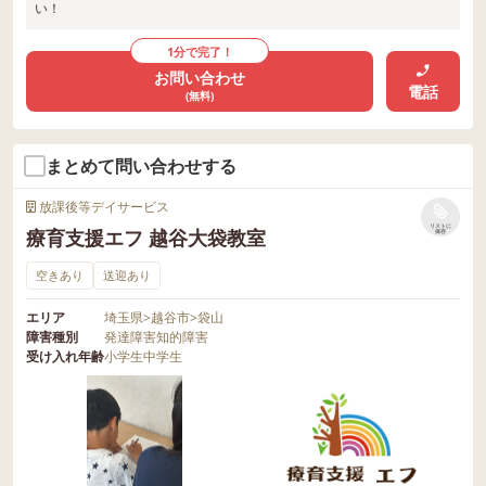
い！
1分で完了！
お問い合わせ
電話
(無料)
まとめて問い合わせする
放課後等デイサービス
リストに
療育支援エフ 越谷大袋教室
保存
空きあり
送迎あり
エリア
埼玉県
>
越谷市
>
袋山
障害種別
発達障害
知的障害
受け入れ年齢
小学生
中学生