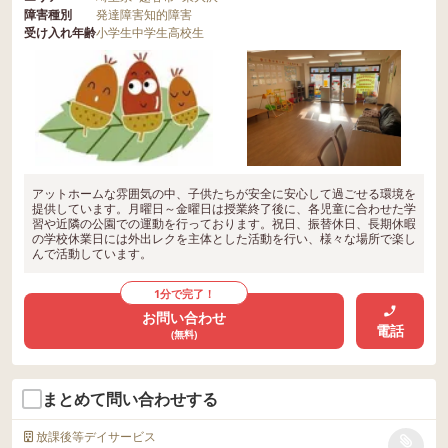
障害種別
発達障害
知的障害
受け入れ年齢
小学生
中学生
高校生
アットホームな雰囲気の中、子供たちが安全に安心して過ごせる環境を
提供しています。月曜日～金曜日は授業終了後に、各児童に合わせた学
習や近隣の公園での運動を行っております。祝日、振替休日、長期休暇
の学校休業日には外出レクを主体とした活動を行い、様々な場所で楽し
んで活動しています。
1分で完了！
お問い合わせ
電話
(無料)
まとめて問い合わせする
放課後等デイサービス