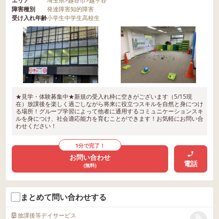
エリア
埼玉県
>
越谷市
>
越ヶ谷
障害種別
発達障害
知的障害
受け入れ年齢
小学生
中学生
高校生
★見学・体験募集中★新規の受入れ枠に空きがございます（5/15現
在）放課後を楽しく過ごしながら将来に役立つスキルを自然と身につけ
る場所！グループ学習によって他者に通用するコミュニケーションスキ
ルを身につけ、社会適応能力を育むことができます！お気軽にお問い合
わせください！
1分で完了！
お問い合わせ
電話
(無料)
まとめて問い合わせする
放課後等デイサービス