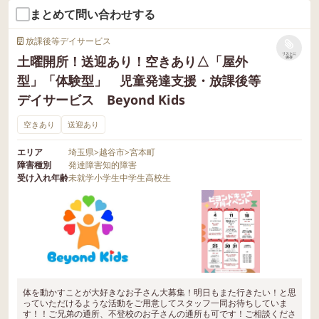
まとめて問い合わせする
放課後等デイサービス
リストに
土曜開所！送迎あり！空きあり△「屋外
保存
型」「体験型」 児童発達支援・放課後等
デイサービス Beyond Kids
空きあり
送迎あり
エリア
埼玉県
>
越谷市
>
宮本町
障害種別
発達障害
知的障害
受け入れ年齢
未就学
小学生
中学生
高校生
体を動かすことが大好きなお子さん大募集！明日もまた行きたい！と思
っていただけるような活動をご用意してスタッフ一同お待ちしていま
す！！ご兄弟の通所、不登校のお子さんの通所も可です！ご相談くださ