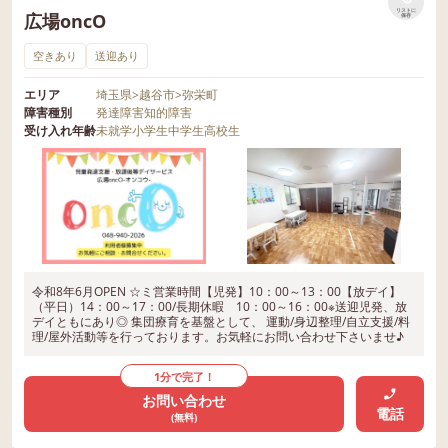
リストに
広場oncO
保存
空きあり
送迎あり
エリア
埼玉県
>
越谷市
>
弥栄町
障害種別
発達障害
知的障害
受け入れ年齢
未就学
小学生
中学生
高校生
令和8年6月OPEN ☆ミ営業時間【児発】10：00～13：00【放デイ】
（平日）14：00～17：00/長期休暇 10：00～16：00※送迎児発、放
デイともにあり◎ 集団療育を基盤として、 運動/身辺整理/自立支援/料
理/屋外活動等を行っております。お気軽にお問い合わせ下さいませ♪
1分で完了！
お問い合わせ
電話
(無料)