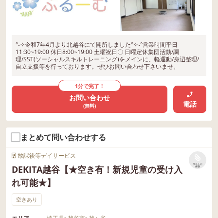
°˖✧令和7年4月より北越谷にて開所しました°✧˖°営業時間平日
11:30~19:00 休日8:00~19:00 土曜祝日〇 日曜定休集団活動/調
理/SST(ソーシャルスキルトレーニング)をメインに、軽運動/身辺整理/
自立支援等を行っております。ぜひお問い合わせ下さいませ。
1分で完了！
お問い合わせ
電話
(無料)
まとめて問い合わせする
放課後等デイサービス
リストに
DEKITA越谷【★空き有！新規児童の受け入
保存
れ可能★】
空きあり