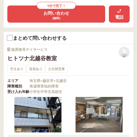
1分で完了！
お問い合わせ
電話
(無料)
まとめて問い合わせする
放課後等デイサービス
リストに
ヒトツナ北越谷教室
保存
空きあり
送迎あり
土日祝営業
エリア
埼玉県
>
越谷市
>
北越谷
障害種別
発達障害
知的障害
受け入れ年齢
小学生
中学生
高校生