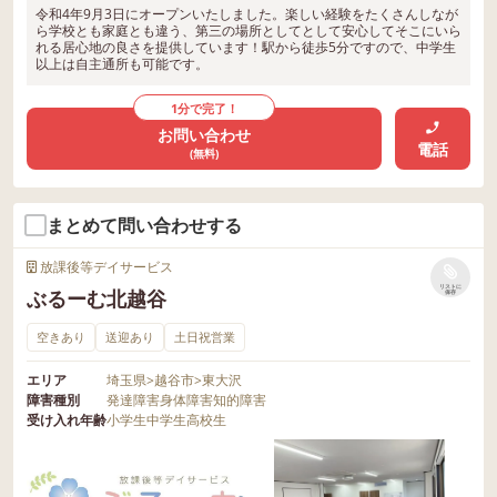
令和4年9月3日にオープンいたしました。楽しい経験をたくさんしなが
ら学校とも家庭とも違う、第三の場所としてとして安心してそこにいら
れる居心地の良さを提供しています！駅から徒歩5分ですので、中学生
以上は自主通所も可能です。
1分で完了！
お問い合わせ
電話
(無料)
まとめて問い合わせする
放課後等デイサービス
リストに
ぶるーむ北越谷
保存
空きあり
送迎あり
土日祝営業
エリア
埼玉県
>
越谷市
>
東大沢
障害種別
発達障害
身体障害
知的障害
受け入れ年齢
小学生
中学生
高校生