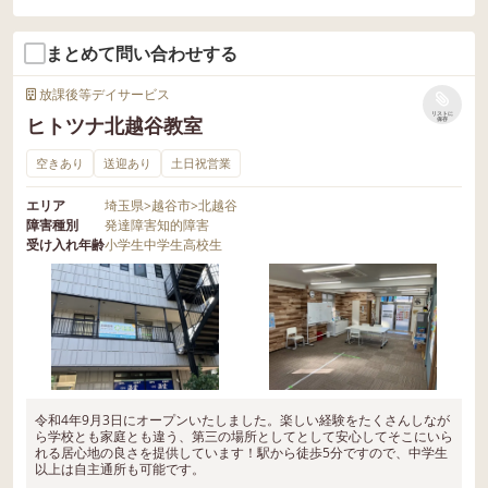
まとめて問い合わせする
放課後等デイサービス
リストに
ヒトツナ北越谷教室
保存
空きあり
送迎あり
土日祝営業
エリア
埼玉県
>
越谷市
>
北越谷
障害種別
発達障害
知的障害
受け入れ年齢
小学生
中学生
高校生
令和4年9月3日にオープンいたしました。楽しい経験をたくさんしなが
ら学校とも家庭とも違う、第三の場所としてとして安心してそこにいら
れる居心地の良さを提供しています！駅から徒歩5分ですので、中学生
以上は自主通所も可能です。