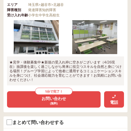
エリア
埼玉県
>
越谷市
>
北越谷
障害種別
発達障害
知的障害
受け入れ年齢
小学生
中学生
高校生
★見学・体験募集中★新規の受入れ枠に空きがございます（4/26現
在）放課後を楽しく過ごしながら将来に役立つスキルを自然と身につけ
る場所！グループ学習によって他者に通用するコミュニケーションスキ
ルを身につけ、社会適応能力を育むことができます！お気軽にお問い合
わせください！
1分で完了！
お問い合わせ
電話
(無料)
まとめて問い合わせする