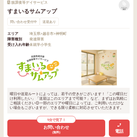
放課後等デイサービス
リストに
すまいるサムアップ
保存
問い合わせ受付中
送迎あり
エリア
埼玉県
>
越谷市
>
神明町
障害種別
発達障害
受け入れ年齢
未就学
小学生
曜日や送迎ルートによっては、若干の空きがございます！「この曜日だ
け利用したい」「送迎はこのエリアまで可能？」など、まずはお気軽に
ご相談ください😊一部のエリアや曜日によっては、ご利用いただけな
い場合もございますが、できる限り柔軟に対応させていただきます。
1分で完了！
お問い合わせ
電話
(無料)