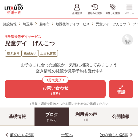
施設情報
埼玉県
越谷市
放課後等デイサービス
児童デイ げんこつ
ブ
放課後等デイサービス
児童デイ げんこつ
リストに
保存
空きあり
送迎あり
土日祝営業
お子さまに合った施設か、気軽に相談してみましょう
空き情報の確認や見学予約も受付中♪
1分で完了！
お問い合わせ
電話
（無料）
※営業・調査を目的としたお問い合わせはご遠慮ください
利用者の声
ブログ
基礎情報
公開情報
(1)
(1077)
前の古い記事
一覧へ
次の新しい記事