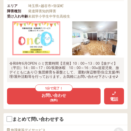
エリア
埼玉県
>
越谷市
>
弥栄町
障害種別
発達障害
知的障害
受け入れ年齢
未就学
小学生
中学生
高校生
令和8年6月OPEN ☆ミ営業時間【児発】10：00～13：00【放デイ】
（平日）14：00～17：00/長期休暇 10：00～16：00※送迎児発、放
デイともにあり◎ 集団療育を基盤として、 運動/身辺整理/自立支援/料
理/屋外活動等を行っております。お気軽にお問い合わせ下さいませ♪
1分で完了！
お問い合わせ
電話
(無料)
まとめて問い合わせする
放課後等デイサービス