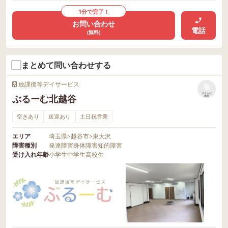
1分で完了！
お問い合わせ
電話
(無料)
まとめて問い合わせする
放課後等デイサービス
リストに
ぶるーむ北越谷
保存
空きあり
送迎あり
土日祝営業
エリア
埼玉県
>
越谷市
>
東大沢
障害種別
発達障害
身体障害
知的障害
受け入れ年齢
小学生
中学生
高校生