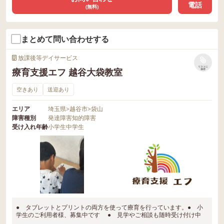
電話
(無料)
まとめて問い合わせする
放課後等デイサービス
リストに
療育支援エフ 越谷大袋教室
保存
空きあり
送迎あり
エリア
埼玉県
>
越谷市
>
袋山
障害種別
発達障害
知的障害
受け入れ年齢
小学生
中学生
● タブレットとプリントの両方を使って療育を行っています。● 小
学生のご利用者様、募集中です ● 見学やご相談も随時受け付け中