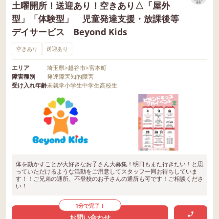
リストに
土曜開所！送迎あり！空きあり△「屋外
保存
型」「体験型」 児童発達支援・放課後等
デイサービス Beyond Kids
空きあり
送迎あり
エリア
埼玉県
>
越谷市
>
宮本町
障害種別
発達障害
知的障害
受け入れ年齢
未就学
小学生
中学生
高校生
体を動かすことが大好きなお子さん大募集！明日もまた行きたい！と思
っていただけるような活動をご用意してスタッフ一同お待ちしていま
す！！ご兄弟の通所、不登校のお子さんの通所も可です！ご相談くださ
い！
1分で完了！
お問い合わせ