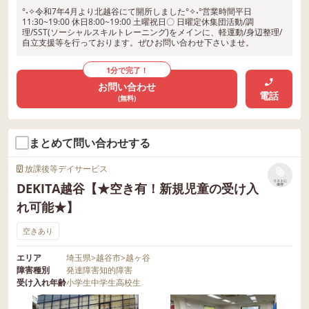
°˖✧令和7年4月より北越谷にて開所しました°✧˖°営業時間平日
11:30~19:00 休日8:00~19:00 土曜祝日〇 日曜定休集団活動/調
理/SST(ソーシャルスキルトレーニング)をメインに、軽運動/身辺整理/
自立支援等を行っております。ぜひお問い合わせ下さいませ。
1分で完了！
お問い合わせ
電話
(無料)
まとめて問い合わせする
放課後等デイサービス
リストに
DEKITA越谷【★空き有！新規児童の受け入
保存
れ可能★】
空きあり
エリア
埼玉県
>
越谷市
>
越ヶ谷
障害種別
発達障害
知的障害
受け入れ年齢
小学生
中学生
高校生