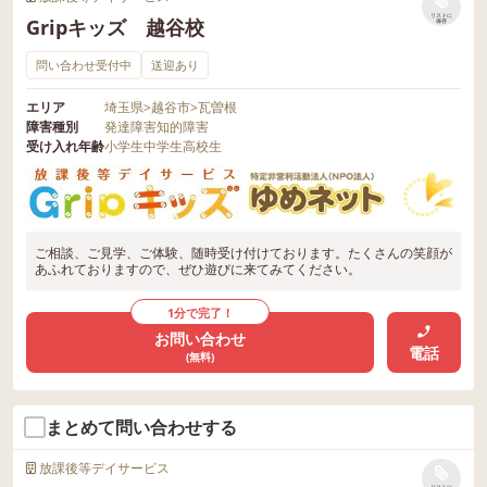
リストに
Gripキッズ 越谷校
保存
問い合わせ受付中
送迎あり
エリア
埼玉県
>
越谷市
>
瓦曽根
障害種別
発達障害
知的障害
受け入れ年齢
小学生
中学生
高校生
ご相談、ご見学、ご体験、随時受け付けております。たくさんの笑顔が
あふれておりますので、ぜひ遊びに来てみてください。
1分で完了！
お問い合わせ
電話
(無料)
まとめて問い合わせする
放課後等デイサービス