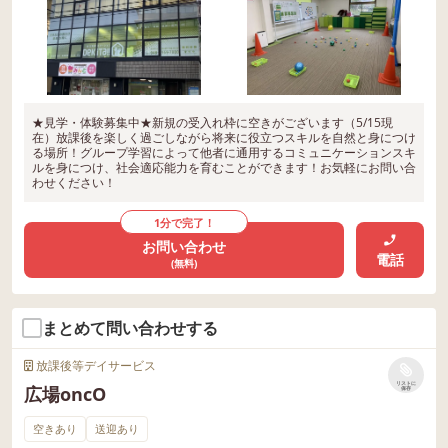
★見学・体験募集中★新規の受入れ枠に空きがございます（5/15現
在）放課後を楽しく過ごしながら将来に役立つスキルを自然と身につけ
る場所！グループ学習によって他者に通用するコミュニケーションスキ
ルを身につけ、社会適応能力を育むことができます！お気軽にお問い合
わせください！
1分で完了！
お問い合わせ
電話
(無料)
まとめて問い合わせする
放課後等デイサービス
リストに
広場oncO
保存
空きあり
送迎あり