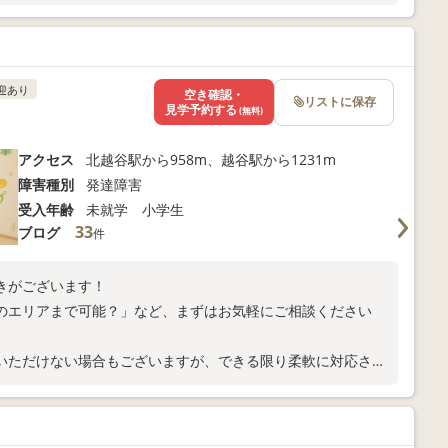
迎あり
空き確認・
リストに保存
見学予約する
(無料)
アクセス
北越谷駅から958m、越谷駅から1231m
障害種別
発達障害
受入年齢
未就学 小学生
33
ブログ
件
きがございます！
のエリアまで可能？」など、まずはお気軽にご相談ください
いただけない場合もございますが、できる限り柔軟に対応させ