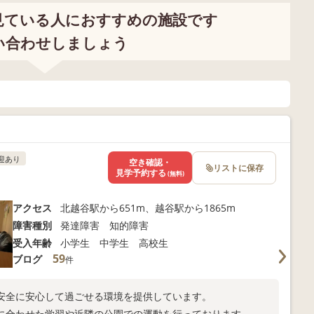
見ている人におすすめの施設です
い合わせしましょう
迎あり
空き確認・
リストに保存
見学予約する
(無料)
アクセス
北越谷駅から651m、越谷駅から1865m
障害種別
発達障害 知的障害
受入年齢
小学生 中学生 高校生
59
ブログ
件
安全に安心して過ごせる環境を提供しています。
に合わせた学習や近隣の公園での運動を行っております。