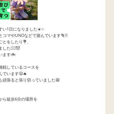
い1日になりました☀️✨
コマやUNOなどで遊んでいます🌀🃏
とをしたり💐、
‍♂️😈
ます🚲
挑戦しているコースを
でいます😤🔥
も頑張ると張り切っていました😆
から徒歩6分の場所を