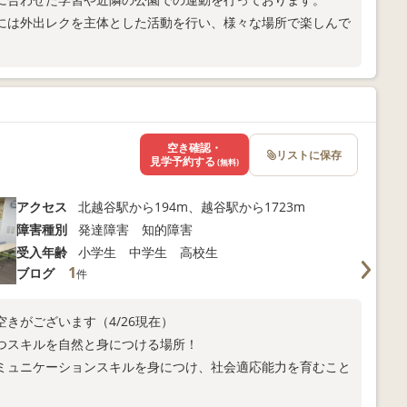
には外出レクを主体とした活動を行い、様々な場所で楽しんで
空き確認・
リストに保存
見学予約する
(無料)
アクセス
北越谷駅から194m、越谷駅から1723m
障害種別
発達障害 知的障害
受入年齢
小学生 中学生 高校生
1
ブログ
件
きがございます（4/26現在）
つスキルを自然と身につける場所！
ミュニケーションスキルを身につけ、社会適応能力を育むこと