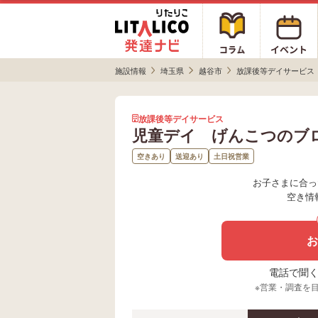
施設情報
埼玉県
越谷市
放課後等デイサービス
放課後等デイサービス
児童デイ げんこつのブ
空きあり
送迎あり
土日祝営業
お子さまに合っ
空き情
お
電話で聞く場
※営業・調査を