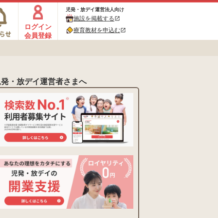
児発・放デイ運営法人向け
施設を掲載する
open_in_new
ログイン
療育教材を申込む
open_in_new
会員登録
児発・放デイ運営者さまへ