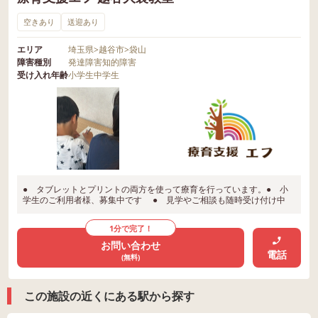
空きあり
送迎あり
エリア
埼玉県
>
越谷市
>
袋山
障害種別
発達障害
知的障害
受け入れ年齢
小学生
中学生
● タブレットとプリントの両方を使って療育を行っています。● 小
学生のご利用者様、募集中です ● 見学やご相談も随時受け付け中
1分で完了！
お問い合わせ
電話
(無料)
この施設の近くにある駅から探す