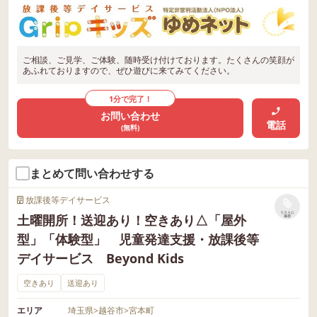
ご相談、ご見学、ご体験、随時受け付けております。たくさんの笑顔が
あふれておりますので、ぜひ遊びに来てみてください。
1分で完了！
お問い合わせ
電話
(無料)
まとめて問い合わせする
放課後等デイサービス
リストに
土曜開所！送迎あり！空きあり△「屋外
保存
型」「体験型」 児童発達支援・放課後等
デイサービス Beyond Kids
空きあり
送迎あり
エリア
埼玉県
>
越谷市
>
宮本町