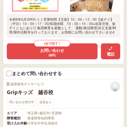
令和8年6月OPEN ☆ミ営業時間【児発】10：00～13：00【放デイ】
（平日）14：00～17：00/長期休暇 10：00～16：00※送迎児発、放
デイともにあり◎ 集団療育を基盤として、 運動/身辺整理/自立支援/料
理/屋外活動等を行っております。お気軽にお問い合わせ下さいませ♪
1分で完了！
お問い合わせ
電話
(無料)
まとめて問い合わせする
放課後等デイサービス
リストに
Gripキッズ 越谷校
保存
問い合わせ受付中
送迎あり
エリア
埼玉県
>
越谷市
>
瓦曽根
障害種別
発達障害
知的障害
受け入れ年齢
小学生
中学生
高校生