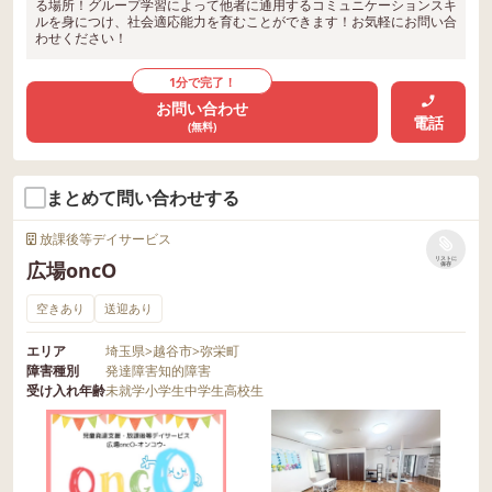
る場所！グループ学習によって他者に通用するコミュニケーションスキ
ルを身につけ、社会適応能力を育むことができます！お気軽にお問い合
わせください！
1分で完了！
お問い合わせ
電話
(無料)
まとめて問い合わせする
放課後等デイサービス
リストに
広場oncO
保存
空きあり
送迎あり
エリア
埼玉県
>
越谷市
>
弥栄町
障害種別
発達障害
知的障害
受け入れ年齢
未就学
小学生
中学生
高校生