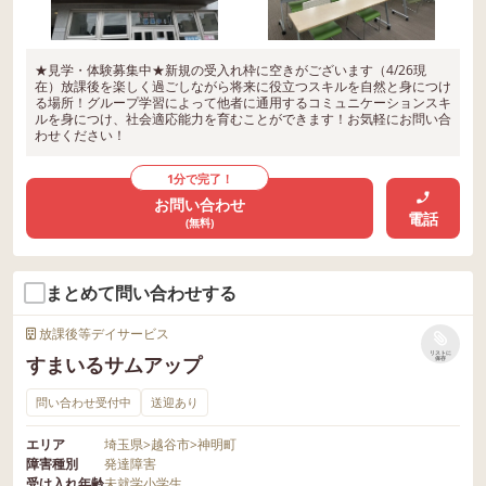
★見学・体験募集中★新規の受入れ枠に空きがございます（4/26現
在）放課後を楽しく過ごしながら将来に役立つスキルを自然と身につけ
る場所！グループ学習によって他者に通用するコミュニケーションスキ
ルを身につけ、社会適応能力を育むことができます！お気軽にお問い合
わせください！
1分で完了！
お問い合わせ
電話
(無料)
まとめて問い合わせする
放課後等デイサービス
リストに
すまいるサムアップ
保存
問い合わせ受付中
送迎あり
エリア
埼玉県
>
越谷市
>
神明町
障害種別
発達障害
受け入れ年齢
未就学
小学生