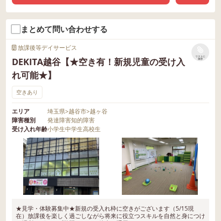
まとめて問い合わせする
放課後等デイサービス
リストに
DEKITA越谷【★空き有！新規児童の受け入
保存
れ可能★】
空きあり
エリア
埼玉県
>
越谷市
>
越ヶ谷
障害種別
発達障害
知的障害
受け入れ年齢
小学生
中学生
高校生
★見学・体験募集中★新規の受入れ枠に空きがございます（5/15現
在）放課後を楽しく過ごしながら将来に役立つスキルを自然と身につけ