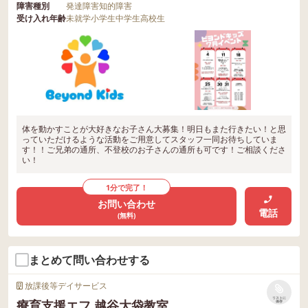
障害種別
発達障害
知的障害
受け入れ年齢
未就学
小学生
中学生
高校生
体を動かすことが大好きなお子さん大募集！明日もまた行きたい！と思
っていただけるような活動をご用意してスタッフ一同お待ちしていま
す！！ご兄弟の通所、不登校のお子さんの通所も可です！ご相談くださ
い！
1分で完了！
お問い合わせ
電話
(無料)
まとめて問い合わせする
放課後等デイサービス
リストに
療育支援エフ 越谷大袋教室
保存