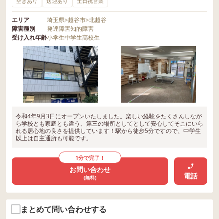
空きあり
送迎あり
土日祝営業
エリア
埼玉県
>
越谷市
>
北越谷
障害種別
発達障害
知的障害
受け入れ年齢
小学生
中学生
高校生
令和4年9月3日にオープンいたしました。楽しい経験をたくさんしなが
ら学校とも家庭とも違う、第三の場所としてとして安心してそこにいら
れる居心地の良さを提供しています！駅から徒歩5分ですので、中学生
以上は自主通所も可能です。
1分で完了！
お問い合わせ
電話
(無料)
まとめて問い合わせする