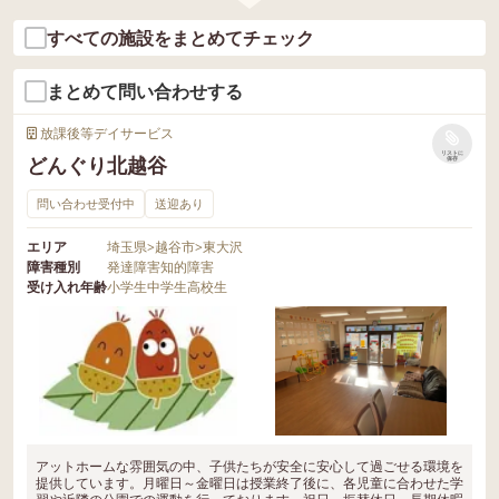
すべての施設をまとめてチェック
まとめて問い合わせする
放課後等デイサービス
リストに
どんぐり北越谷
保存
問い合わせ受付中
送迎あり
エリア
埼玉県
>
越谷市
>
東大沢
障害種別
発達障害
知的障害
受け入れ年齢
小学生
中学生
高校生
アットホームな雰囲気の中、子供たちが安全に安心して過ごせる環境を
提供しています。月曜日～金曜日は授業終了後に、各児童に合わせた学