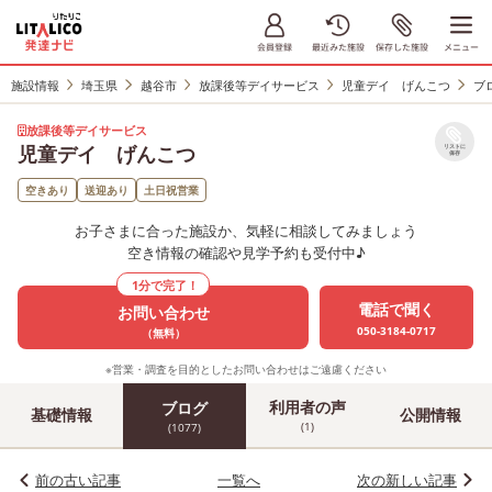
施設情報
埼玉県
越谷市
放課後等デイサービス
児童デイ げんこつ
ブ
放課後等デイサービス
児童デイ げんこつ
リストに
保存
空きあり
送迎あり
土日祝営業
お子さまに合った施設か、気軽に相談してみましょう
空き情報の確認や見学予約も受付中♪
1分で完了！
電話で聞く
お問い合わせ
050-3184-0717
（無料）
※営業・調査を目的としたお問い合わせはご遠慮ください
利用者の声
ブログ
基礎情報
公開情報
(1)
(1077)
前の古い記事
一覧へ
次の新しい記事