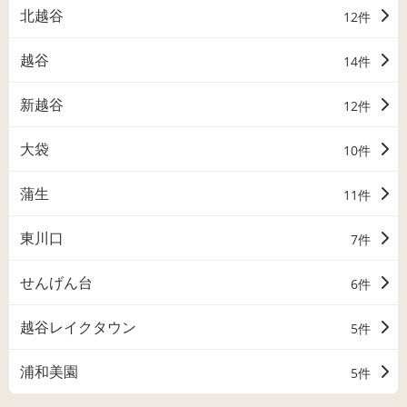
北越谷
12件
越谷
14件
新越谷
12件
大袋
10件
蒲生
11件
東川口
7件
せんげん台
6件
越谷レイクタウン
5件
浦和美園
5件