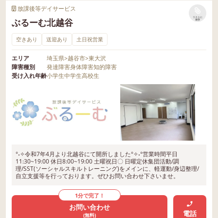
放課後等デイサービス
リストに
ぶるーむ北越谷
保存
空きあり
送迎あり
土日祝営業
エリア
埼玉県
>
越谷市
>
東大沢
障害種別
発達障害
身体障害
知的障害
受け入れ年齢
小学生
中学生
高校生
°˖✧令和7年4月より北越谷にて開所しました°✧˖°営業時間平日
11:30~19:00 休日8:00~19:00 土曜祝日〇 日曜定休集団活動/調
理/SST(ソーシャルスキルトレーニング)をメインに、軽運動/身辺整理/
自立支援等を行っております。ぜひお問い合わせ下さいませ。
1分で完了！
お問い合わせ
電話
(無料)