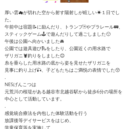
厚い雲☁が切れた空から射す陽射しが眩しい☀１日でし
た。
午前中は宿題📝に励んだり、トランプ🃏やプラレール🚃、
スティックゲーム🕹️で遊んだりして過ごしました🙂
午後は公園へ向かいました🚘
公園では遊具遊び🛝をしたり、公園近くの用水路で
ザリガニ🦞釣りをしました😊
糸を垂らした用水路の底から姿を見せたザリガニを
見事に釣り上げ🎣、子どもたちはご満悦の表情でした😙
.
NESげんこつは
元荒川の桜堤がある越谷市北越谷駅から徒歩6分の場所を
中心として活動しています。
.
感覚統合療法を内包した体験活動を行う
放課後等デイサービスをはじめ、
学童保育等を実施して、