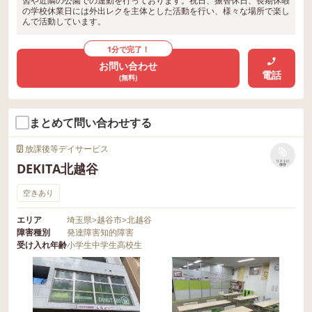
習や近隣の公園での運動を行っております。祝日、振替休日、長期休暇
の学校休業日には外出レクを主体とした活動を行い、様々な場所で楽し
んで活動しています。
1分で完了！
お問い合わせ
電話
(無料)
まとめて問い合わせする
放課後等デイサービス
リストに
DEKITA北越谷
保存
空きあり
エリア
埼玉県
>
越谷市
>
北越谷
障害種別
発達障害
知的障害
受け入れ年齢
小学生
中学生
高校生