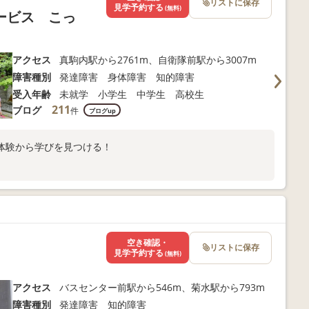
リストに保存
見学予約する
(無料)
ービス こっ
アクセス
真駒内駅から2761m、自衛隊前駅から3007m
障害種別
発達障害 身体障害 知的障害
受入年齢
未就学 小学生 中学生 高校生
211
ブログ
件
ブログup
体験から学びを見つける！
空き確認・
リストに保存
見学予約する
(無料)
アクセス
バスセンター前駅から546m、菊水駅から793m
障害種別
発達障害 知的障害