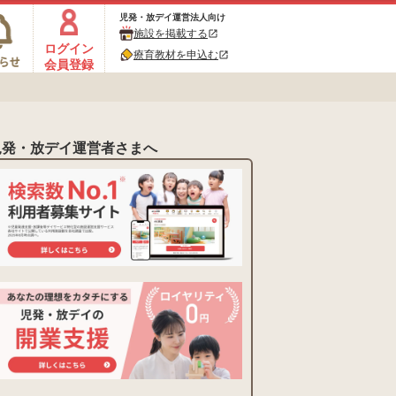
児発・放デイ運営法人向け
施設を掲載する
open_in_new
ログイン
療育教材を申込む
open_in_new
会員登録
児発・放デイ運営者さまへ