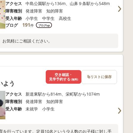
アクセス
中島公園駅から136m、山鼻９条駅から548m
障害種別
発達障害 知的障害
受入年齢
小学生 中学生 高校生
191
ブログ
件
ブログup
、お気軽にご相談ください。
空き確認・
リストに保存
見学予約する
(無料)
いよう
アクセス
新道東駅から814m、栄町駅から1074m
障害種別
発達障害 知的障害
受入年齢
未就学 小学生
育を行っています。定員10名という少人数のお子様に対し手