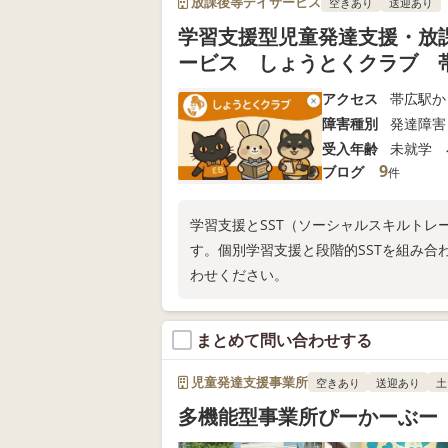
放課後等デイサービス
空きあり
送迎あり
学習支援型児童発達支援・放
ービス しょうとくクラブ 
アクセス
帯広駅か
障害種別
発達障害
受入年齢
未就学 
9
ブログ
件
学習支援とSST（ソーシャルスキルト
す。個別学習支援と段階的SSTを組み合
わせください。
まとめて問い合わせする
児童発達支援事業所
空きあり
送迎あり
土
多機能型事業所ぴーかーぶー