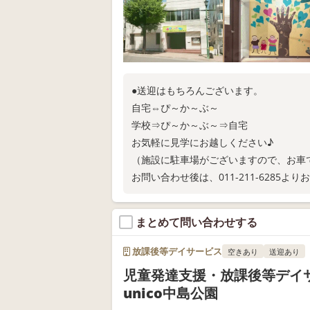
●送迎はもちろんございます。
自宅⇔ぴ～か～ぶ～
学校⇒ぴ～か～ぶ～⇒自宅
お気軽に見学にお越しください♪
（施設に駐車場がございますので、お車
お問い合わせ後は、011-211-6285よ
まとめて問い合わせする
放課後等デイサービス
空きあり
送迎あり
児童発達支援・放課後等デイ
unico中島公園