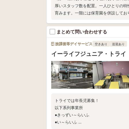
厚いスタッフ数を配置。一人ひとりの特
育みます。一階には保育園を併設してお
まとめて問い合わせする
放課後等デイサービス
空きあり
送迎あり
イーライフジュニア・トライ
トライでは年長児募集！
以下系列事業所
●きっずい～らいふ
●い～らいふ