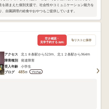
性を踏まえた個別支援で、社会性やコミュニケーション能力を
り、自園調理の給食やおやつもご提供しています。
空き確認・
リストに保存
見学予約する
(無料)
アクセス
北１８条駅から523m、北１２条駅から964m
障害種別
発達障害
受入年齢
小学生
485
ブログ
件
ブログup