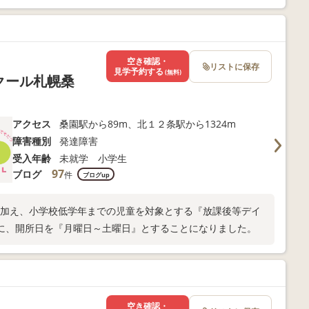
空き確認・
リストに保存
見学予約する
(無料)
クール札幌桑
アクセス
桑園駅から89m、北１２条駅から1324m
障害種別
発達障害
受入年齢
未就学 小学生
97
ブログ
件
ブログup
児に加え、小学校低学年までの児童を対象とする『放課後等デイ
に、開所日を『月曜日～土曜日』とすることになりました。
空き確認・