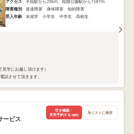
アクセス
手稲駅から296m、稲積公園駅から1587m
障害種別
発達障害 身体障害 知的障害
受入年齢
未就学 小学生 中学生 高校生
で見学にお越し頂けます）
りお電話させて頂きます。
空き確認・
リストに保存
見学予約する
(無料)
サービス