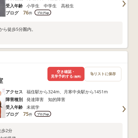
受入年齢
小学生 中学生 高校生
76
ブログ
件
ブログup
から徒歩5分圏内。
空き確認・
リストに保存
見学予約する
(無料)
室
アクセス
福住駅から324m、月寒中央駅から1451m
障害種別
発達障害 知的障害
受入年齢
未就学
75
ブログ
件
ブログup
徒歩2分