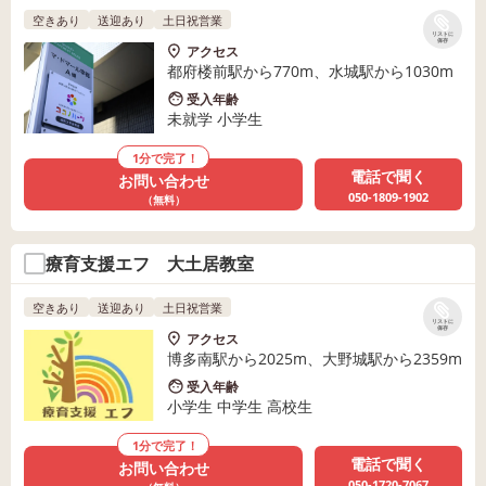
空きあり
送迎あり
土日祝営業
リストに
保存
アクセス
都府楼前駅から770m、水城駅から1030m
受入年齢
未就学 小学生
1分で完了！
電話で聞く
お問い合わせ
050-1809-1902
（無料）
療育支援エフ 大土居教室
空きあり
送迎あり
土日祝営業
リストに
保存
アクセス
博多南駅から2025m、大野城駅から2359m
受入年齢
小学生 中学生 高校生
1分で完了！
電話で聞く
お問い合わせ
050-1720-7067