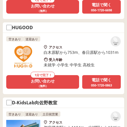
電話で聞く
お問い合わせ
050-1720-6698
（無料）
HUGOOD
空きあり
送迎あり
リストに
保存
アクセス
白木原駅から753m、春日原駅から1031m
受入年齢
未就学 小学生 中学生 高校生
1分で完了！
電話で聞く
お問い合わせ
050-1720-0863
（無料）
D-KidsLab向佐野教室
空きあり
送迎あり
土日祝営業
リストに
保存
アクセス