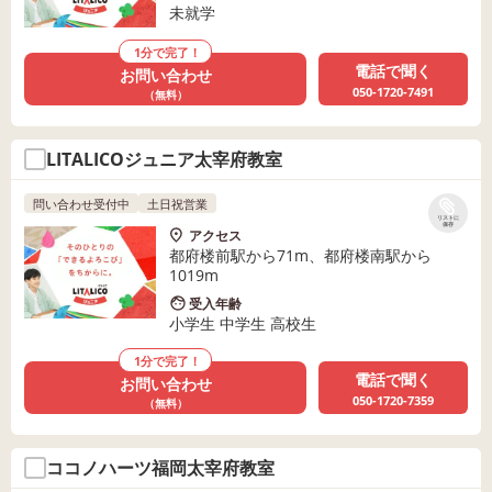
未就学
1分で完了！
電話で聞く
お問い合わせ
050-1720-7491
（無料）
LITALICOジュニア太宰府教室
問い合わせ受付中
土日祝営業
リストに
保存
アクセス
都府楼前駅から71m、都府楼南駅から
1019m
受入年齢
小学生 中学生 高校生
1分で完了！
電話で聞く
お問い合わせ
050-1720-7359
（無料）
ココノハーツ福岡太宰府教室