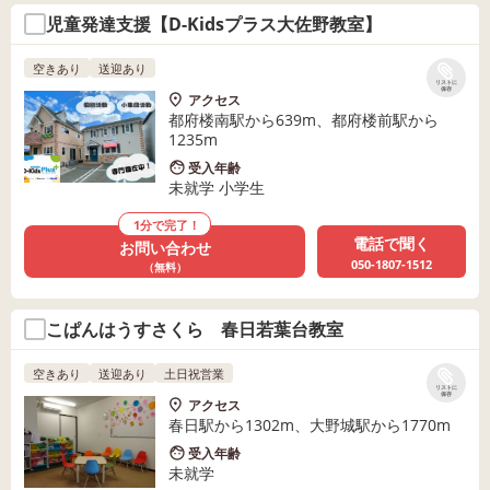
児童発達支援【D-Kidsプラス大佐野教室】
空きあり
送迎あり
リストに
保存
アクセス
都府楼南駅から639m、都府楼前駅から
1235m
受入年齢
未就学 小学生
1分で完了！
電話で聞く
お問い合わせ
050-1807-1512
（無料）
こぱんはうすさくら 春日若葉台教室
空きあり
送迎あり
土日祝営業
リストに
保存
アクセス
春日駅から1302m、大野城駅から1770m
受入年齢
未就学