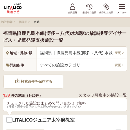
施設情報
>
福岡県
>
水城
福岡県JR鹿児島本線(博多～八代)水城駅の放課後等デイサー
ビス・児童発達支援施設一覧
福岡県 | JR鹿児島本線(博多～八代) 水城
変更
地域・路線/駅
すべての施設カテゴリ
変更
詳細条件
検索条件を保存する
139
スタッフ募集中の施設一覧
件の施設（1-20件）
チェックした施設にまとめて問い合わせ（無料）
※営業・調査を目的としたお問い合わせはご遠慮ください
LITALICOジュニア太宰府教室