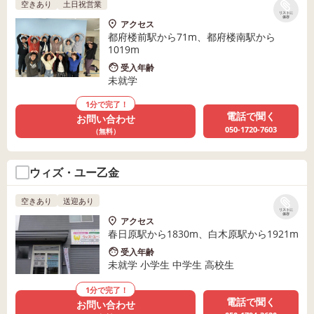
空きあり
土日祝営業
リストに
保存
アクセス
都府楼前駅から71m、都府楼南駅から
1019m
受入年齢
未就学
1分で完了！
電話で聞く
お問い合わせ
050-1720-7603
（無料）
ウィズ・ユー乙金
空きあり
送迎あり
リストに
保存
アクセス
春日原駅から1830m、白木原駅から1921m
受入年齢
未就学 小学生 中学生 高校生
1分で完了！
電話で聞く
お問い合わせ