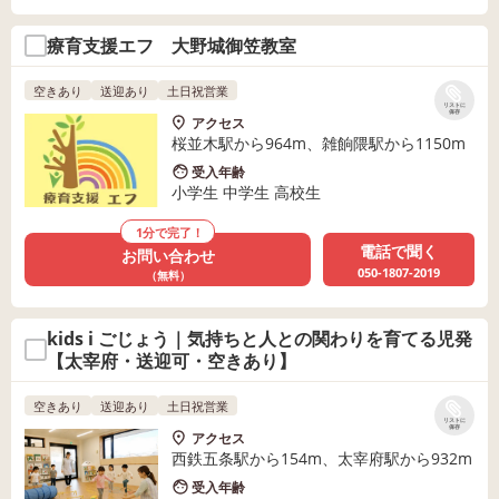
療育支援エフ 大野城御笠教室
空きあり
送迎あり
土日祝営業
リストに
保存
アクセス
桜並木駅から964m、雑餉隈駅から1150m
受入年齢
小学生 中学生 高校生
1分で完了！
電話で聞く
お問い合わせ
050-1807-2019
（無料）
kids i ごじょう｜気持ちと人との関わりを育てる児発
【太宰府・送迎可・空きあり】
空きあり
送迎あり
土日祝営業
リストに
保存
アクセス
西鉄五条駅から154m、太宰府駅から932m
受入年齢