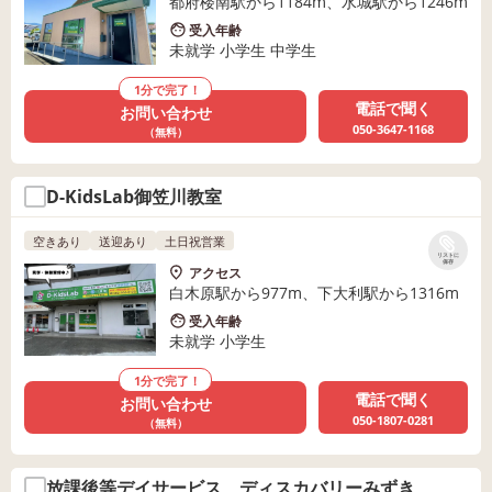
都府楼南駅から1184m、水城駅から1246m
受入年齢
未就学 小学生 中学生
1分で完了！
電話で聞く
お問い合わせ
050-3647-1168
（無料）
D-KidsLab御笠川教室
空きあり
送迎あり
土日祝営業
リストに
保存
アクセス
白木原駅から977m、下大利駅から1316m
受入年齢
未就学 小学生
1分で完了！
電話で聞く
お問い合わせ
050-1807-0281
（無料）
放課後等デイサービス ディスカバリーみずき