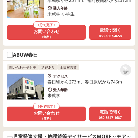
水城駅から2314m、都府楼南駅から2512m
受入年齢
未就学 小学生
1分で完了！
電話で聞く
お問い合わせ
050-1807-4658
（無料）
ABUW春日
問い合わせ受付中
送迎あり
土日祝営業
リストに
保存
アクセス
春日駅から273m、春日原駅から746m
受入年齢
未就学
1分で完了！
電話で聞く
お問い合わせ
050-3647-1687
（無料）
児童発達支援・放課後等デイサービスMORE～モア～