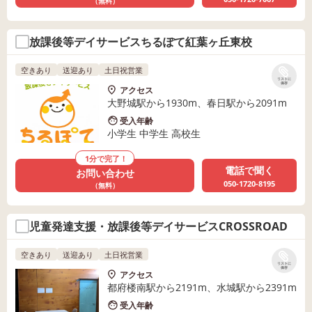
（無料）
放課後等デイサービスちるぽて紅葉ヶ丘東校
空きあり
送迎あり
土日祝営業
リストに
保存
アクセス
大野城駅から1930m、春日駅から2091m
受入年齢
小学生 中学生 高校生
1分で完了！
電話で聞く
お問い合わせ
050-1720-8195
（無料）
児童発達支援・放課後等デイサービスCROSSROAD
空きあり
送迎あり
土日祝営業
リストに
保存
アクセス
都府楼南駅から2191m、水城駅から2391m
受入年齢