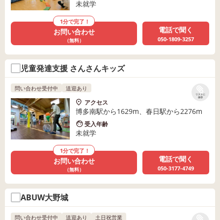
未就学
1分で完了！
電話で聞く
お問い合わせ
050-1809-3257
（無料）
児童発達支援 さんさんキッズ
問い合わせ受付中
送迎あり
リストに
保存
アクセス
博多南駅から1629m、春日駅から2276m
受入年齢
未就学
1分で完了！
電話で聞く
お問い合わせ
050-3177-4749
（無料）
ABUW大野城
問い合わせ受付中
送迎あり
土日祝営業