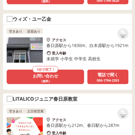
050-1794-3620
（無料）
ウィズ・ユー乙金
空きあり
送迎あり
リストに
保存
アクセス
春日原駅から1830m、白木原駅から1921m
受入年齢
未就学 小学生 中学生 高校生
1分で完了！
電話で聞く
お問い合わせ
050-1794-2353
（無料）
LITALICOジュニア春日原教室
空きあり
土日祝営業
リストに
保存
アクセス
春日原駅から212m、春日駅から287m
受入年齢