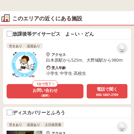
このエリアの近くにある施設
放課後等デイサービス よ～い・どん
空きあり
送迎あり
リストに
保存
アクセス
白木原駅から525m、大野城駅から980m
受入年齢
小学生 中学生 高校生
1分で完了！
電話で聞く
お問い合わせ
050-1807-2709
（無料）
ディスカバリーとふろう
空きあり
送迎あり
土日祝営業
リストに
保存
アクセス