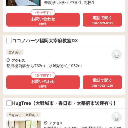
未就学 小学生 中学生 高校生
1分で完了！
電話で聞く
お問い合わせ
050-1809-0371
（無料）
ココノハーツ福岡太宰府教室DX
空きあり
リストに
保存
アクセス
都府楼前駅から762m、水城駅から1032m
1分で完了！
電話で聞く
お問い合わせ
050-1793-1239
（無料）
HugTree【大野城市・春日市・太宰府市送迎有り】
空きあり
送迎あり
リストに
保存
アクセス