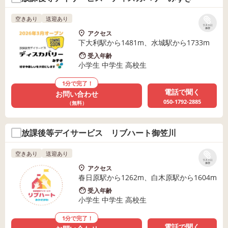
空きあり
送迎あり
リストに
保存
アクセス
下大利駅から1481m、水城駅から1733m
受入年齢
小学生 中学生 高校生
1分で完了！
電話で聞く
お問い合わせ
050-1792-2885
（無料）
放課後等デイサービス リブハート御笠川
空きあり
送迎あり
リストに
保存
アクセス
春日原駅から1262m、白木原駅から1604m
受入年齢
小学生 中学生 高校生
1分で完了！
電話で聞く