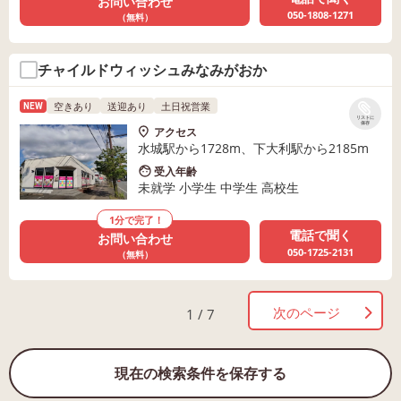
お問い合わせ
050-1808-1271
（無料）
チャイルドウィッシュみなみがおか
空きあり
送迎あり
土日祝営業
NEW
リストに
保存
アクセス
水城駅から1728m、下大利駅から2185m
受入年齢
未就学 小学生 中学生 高校生
1分で完了！
電話で聞く
お問い合わせ
050-1725-2131
（無料）
次のページ
1 / 7
現在の検索条件を保存する