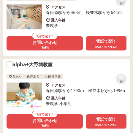
リストに
保存
アクセス
春日原駅から468m、桜並木駅から644m
受入年齢
未就学
1分で完了！
電話で聞く
お問い合わせ
050-1807-9328
（無料）
alpha+大野城教室
空きあり
送迎あり
土日祝営業
リストに
保存
アクセス
春日原駅から1790m、桜並木駅から1996m
受入年齢
未就学 小学生
1分で完了！
電話で聞く
お問い合わせ
050-1807-2965
（無料）