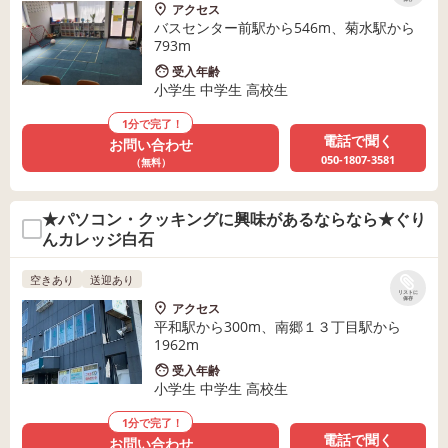
アクセス
バスセンター前駅から546m、菊水駅から
793m
受入年齢
小学生 中学生 高校生
1分で完了！
電話で聞く
お問い合わせ
050-1807-3581
（無料）
★パソコン・クッキングに興味があるならなら★ぐり
んカレッジ白石
空きあり
送迎あり
リストに
保存
アクセス
平和駅から300m、南郷１３丁目駅から
1962m
受入年齢
小学生 中学生 高校生
1分で完了！
電話で聞く
お問い合わせ