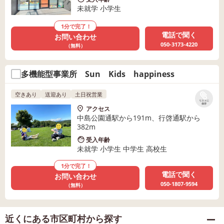
未就学 小学生
1分で完了！
電話で聞く
お問い合わせ
050-3173-4220
（無料）
多機能型事業所 Sun Kids happiness
空きあり
送迎あり
土日祝営業
リストに
保存
アクセス
中島公園通駅から191m、行啓通駅から
382m
受入年齢
未就学 小学生 中学生 高校生
1分で完了！
電話で聞く
お問い合わせ
050-1807-9594
（無料）
近くにある市区町村から探す