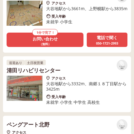
保存
アクセス
大谷地駅から3661m、上野幌駅から3835m
受入年齢
未就学 小学生
1分で完了！
電話で聞く
お問い合わせ
050-1721-2993
（無料）
送迎あり
土日祝営業
リストに
清田リハビリセンター
保存
アクセス
大谷地駅から3332m、南郷１８丁目駅から
3425m
受入年齢
未就学 小学生 中学生 高校生
ペングアート北野
リストに
保存
アクセス