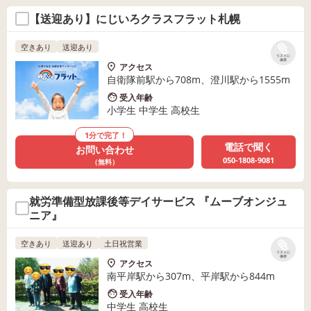
【送迎あり】にじいろクラスフラット札幌
空きあり
送迎あり
リストに
保存
アクセス
自衛隊前駅から708m、澄川駅から1555m
受入年齢
小学生 中学生 高校生
1分で完了！
電話で聞く
お問い合わせ
050-1808-9081
（無料）
就労準備型放課後等デイサービス 『ムーブオンジュ
ニア』
空きあり
送迎あり
土日祝営業
リストに
保存
アクセス
南平岸駅から307m、平岸駅から844m
受入年齢
中学生 高校生