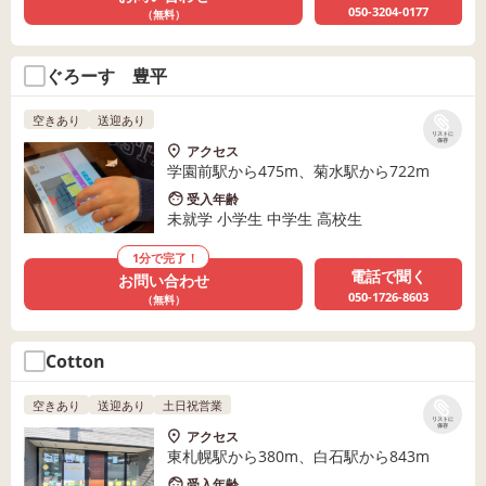
050-3204-0177
（無料）
ぐろーす 豊平
空きあり
送迎あり
リストに
保存
アクセス
学園前駅から475m、菊水駅から722m
受入年齢
未就学 小学生 中学生 高校生
1分で完了！
電話で聞く
お問い合わせ
050-1726-8603
（無料）
Cotton
空きあり
送迎あり
土日祝営業
リストに
保存
アクセス
東札幌駅から380m、白石駅から843m
受入年齢