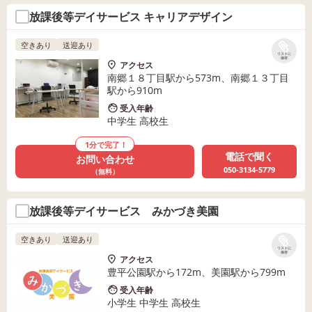
放課後等デイサービス キャリアデザイン
空きあり
送迎あり
リストに
保存
アクセス
南郷１８丁目駅から573m、南郷１３丁目
駅から910m
受入年齢
中学生 高校生
1分で完了！
電話で聞く
お問い合わせ
050-3134-5779
（無料）
放課後等デイサービス みかづき美園
空きあり
送迎あり
リストに
保存
アクセス
豊平公園駅から172m、美園駅から799m
受入年齢
小学生 中学生 高校生