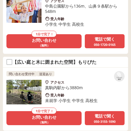
アクセス
中島公園駅から136m、山鼻９条駅から
548m
受入年齢
小学生 中学生 高校生
1分で完了！
電話で聞く
お問い合わせ
050-1720-0165
（無料）
【広い庭と木に囲まれた空間】もりぴた
問い合わせ受付中
送迎あり
リストに
保存
アクセス
真駒内駅から3880m
受入年齢
未就学 小学生 中学生 高校生
1分で完了！
電話で聞く
お問い合わせ
050-3155-1090
（無料）