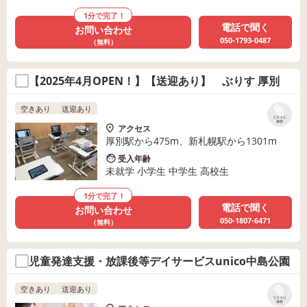
1分で完了！
電話で聞く
お問い合わせ
050-1793-0487
（無料）
【2025年4月OPEN！】【送迎あり】 ぶりす 厚別
空きあり
送迎あり
リストに
保存
アクセス
厚別駅から475m、新札幌駅から1301m
受入年齢
未就学 小学生 中学生 高校生
1分で完了！
電話で聞く
お問い合わせ
050-1807-6471
（無料）
児童発達支援・放課後等デイサービスunico中島公園
空きあり
送迎あり
リストに
保存