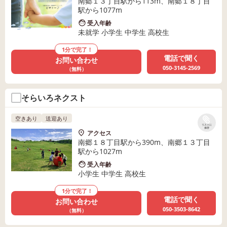
南郷１３丁目駅から113m、南郷１８丁目
駅から1077m
受入年齢
未就学 小学生 中学生 高校生
1分で完了！
電話で聞く
お問い合わせ
050-3145-2569
（無料）
そらいろネクスト
空きあり
送迎あり
リストに
保存
アクセス
南郷１８丁目駅から390m、南郷１３丁目
駅から1027m
受入年齢
小学生 中学生 高校生
1分で完了！
電話で聞く
お問い合わせ
050-3503-8642
（無料）