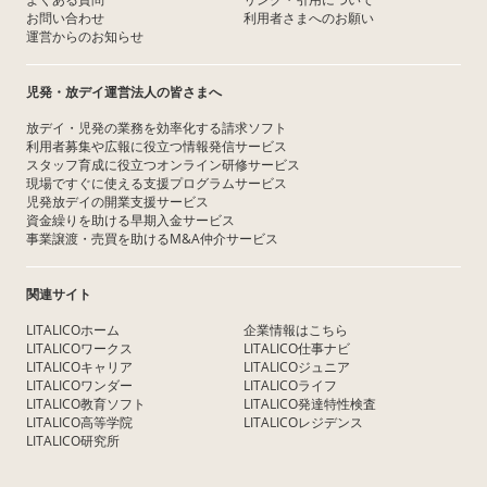
お問い合わせ
利用者さまへのお願い
運営からのお知らせ
児発・放デイ運営法人の皆さまへ
放デイ・児発の業務を効率化する請求ソフト
利用者募集や広報に役立つ情報発信サービス
スタッフ育成に役立つオンライン研修サービス
現場ですぐに使える支援プログラムサービス
児発放デイの開業支援サービス
資金繰りを助ける早期入金サービス
事業譲渡・売買を助けるM&A仲介サービス
関連サイト
LITALICOホーム
企業情報はこちら
LITALICOワークス
LITALICO仕事ナビ
LITALICOキャリア
LITALICOジュニア
LITALICOワンダー
LITALICOライフ
LITALICO教育ソフト
LITALICO発達特性検査
LITALICO高等学院
LITALICOレジデンス
LITALICO研究所