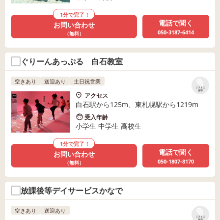
1分で完了！
電話で聞く
お問い合わせ
050-3187-6414
（無料）
ぐりーんあっぷる 白石教室
空きあり
送迎あり
土日祝営業
リストに
保存
アクセス
白石駅から125m、東札幌駅から1219m
受入年齢
小学生 中学生 高校生
1分で完了！
電話で聞く
お問い合わせ
050-1807-8170
（無料）
放課後等デイサービスかなで
空きあり
送迎あり
リストに
保存