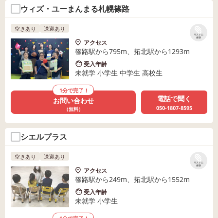
ウィズ・ユーまんまる札幌篠路
空きあり
送迎あり
リストに
保存
アクセス
篠路駅から795m、拓北駅から1293m
受入年齢
未就学 小学生 中学生 高校生
1分で完了！
電話で聞く
お問い合わせ
050-1807-8595
（無料）
シエルプラス
空きあり
送迎あり
リストに
保存
アクセス
篠路駅から249m、拓北駅から1552m
受入年齢
未就学 小学生