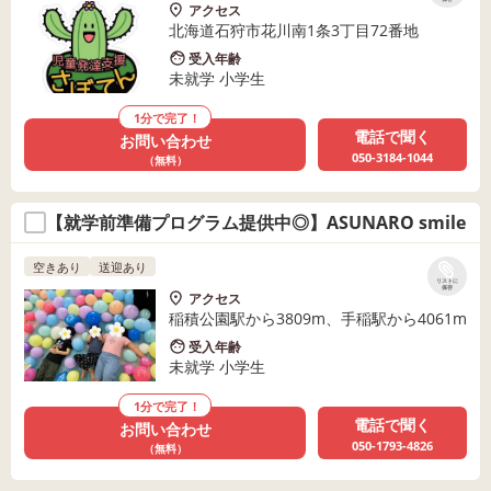
アクセス
北海道石狩市花川南1条3丁目72番地
受入年齢
未就学 小学生
1分で完了！
電話で聞く
お問い合わせ
050-3184-1044
（無料）
【就学前準備プログラム提供中◎】ASUNARO smile
空きあり
送迎あり
リストに
保存
アクセス
稲積公園駅から3809m、手稲駅から4061m
受入年齢
未就学 小学生
1分で完了！
電話で聞く
お問い合わせ
050-1793-4826
（無料）