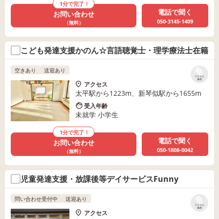
1分で完了！
電話で聞く
お問い合わせ
050-3145-1409
（無料）
こども発達支援かのん☆言語聴覚士・理学療法士在籍
空きあり
送迎あり
リストに
保存
アクセス
太平駅から1223m、新琴似駅から1655m
受入年齢
未就学 小学生
1分で完了！
電話で聞く
お問い合わせ
050-1808-0042
（無料）
児童発達支援・放課後等デイサービスFunny
問い合わせ受付中
送迎あり
リストに
保存
アクセス