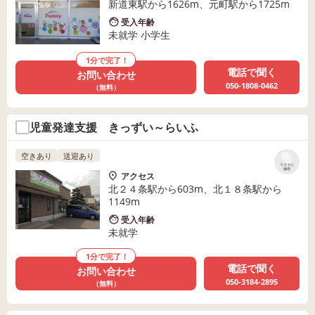
新道東駅から1626m、元町駅から1725m
受入年齢
未就学 小学生
1分で完了！
電話で聞く
お問い合わせ
050-1808-0462
（無料）
児童発達支援 きっずい～らいふ
空きあり
送迎あり
リストに
保存
アクセス
北２４条駅から603m、北１８条駅から
1149m
受入年齢
未就学
1分で完了！
電話で聞く
お問い合わせ
050-3184-2895
（無料）