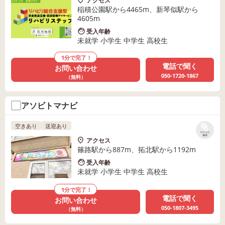
アクセス
稲積公園駅から4465m、新琴似駅から
4605m
受入年齢
未就学 小学生 中学生 高校生
1分で完了！
電話で聞く
お問い合わせ
050-1720-1867
（無料）
アソビトマナビ
空きあり
送迎あり
リストに
保存
アクセス
篠路駅から887m、拓北駅から1192m
受入年齢
未就学 小学生 中学生 高校生
1分で完了！
電話で聞く
お問い合わせ
050-1807-3495
（無料）