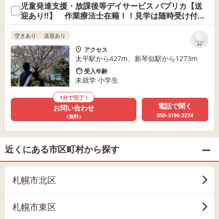
児童発達支援・放課後等デイサービス パプリカ【送
迎あり!!】 作業療法士在籍！！見学は随時受け付け
ます♪
空きあり
送迎あり
リストに
保存
アクセス
太平駅から427m、新琴似駅から1273m
受入年齢
未就学 小学生
1分で完了！
電話で聞く
お問い合わせ
050-3196-3274
（無料）
近くにある市区町村から探す
札幌市北区
札幌市東区