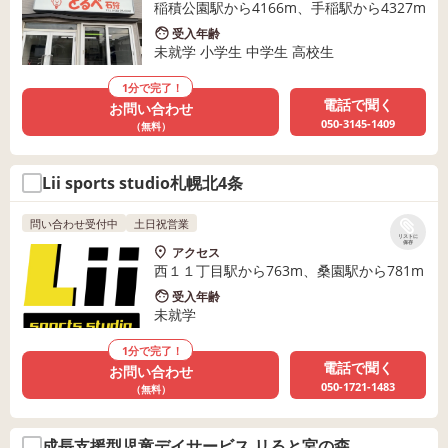
稲積公園駅から4166m、手稲駅から4327m
受入年齢
未就学 小学生 中学生 高校生
1分で完了！
電話で聞く
お問い合わせ
050-3145-1409
（無料）
Lii sports studio札幌北4条
問い合わせ受付中
土日祝営業
リストに
保存
アクセス
西１１丁目駅から763m、桑園駅から781m
受入年齢
未就学
1分で完了！
電話で聞く
お問い合わせ
050-1721-1483
（無料）
成長支援型児童デイサービス リると宮の森