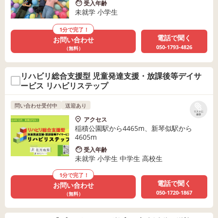
受入年齢
未就学 小学生
1分で完了！
電話で聞く
お問い合わせ
050-1793-4826
（無料）
リハビリ総合支援型 児童発達支援・放課後等デイサ
ービス リハビリステップ
問い合わせ受付中
送迎あり
リストに
保存
アクセス
稲積公園駅から4465m、新琴似駅から
4605m
受入年齢
未就学 小学生 中学生 高校生
1分で完了！
電話で聞く
お問い合わせ
050-1720-1867
（無料）