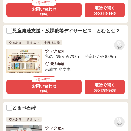
1分で完了！
電話で聞く
お問い合わせ
050-3145-1445
（無料）
児童発達支援・放課後等デイサービス とむとむ２
空きあり
送迎あり
土日祝営業
リストに
保存
アクセス
宮の沢駅から792m、発寒駅から889m
受入年齢
未就学 小学生
1分で完了！
電話で聞く
お問い合わせ
050-1784-8638
（無料）
とるべ石狩
空きあり
送迎あり
リストに
保存
アクセス