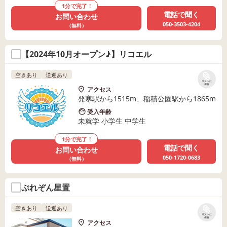
1分で完了！
電話で聞く
お問い合わせ
050-3503-4204
（無料）
【2024年10月オープン♪】リコエル
空きあり
送迎あり
リストに
保存
アクセス
発寒駅から1515m、稲積公園駅から1865m
受入年齢
未就学 小学生 中学生
1分で完了！
電話で聞く
お問い合わせ
050-1720-0683
（無料）
ぷれぞん星置
空きあり
送迎あり
リストに
保存
アクセス