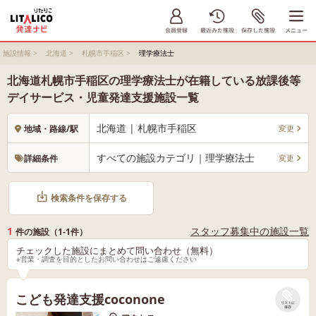
施設情報
>
北海道
>
札幌市手稲区
>
理学療法士
北海道札幌市手稲区の理学療法士が在籍している放課後等
デイサービス・児童発達支援施設一覧
北海道 | 札幌市手稲区
変更
地域・路線/駅
すべての施設カテゴリ｜理学療法士
変更
詳細条件
検索条件を保存する
1
スタッフ募集中の施設一覧
件の施設（1-1件）
チェックした施設にまとめて問い合わせ（無料）
※営業・調査を目的としたお問い合わせはご遠慮ください
こども発達支援coconone
リストに
保存