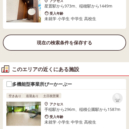
アクセス
星置駅から973m、稲穂駅から1449m
受入年齢
未就学 小学生 中学生 高校生
現在の検索条件を保存する
このエリアの近くにある施設
多機能型事業所ぴーかーぶー
空きあり
送迎あり
土日祝営業
リストに
保存
アクセス
手稲駅から296m、稲積公園駅から1587m
受入年齢
未就学 小学生 中学生 高校生