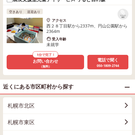
空きあり
送迎あり
リストに
保存
アクセス
西２８丁目駅から2337m、円山公園駅から
2364m
受入年齢
未就学
1分で完了！
電話で聞く
お問い合わせ
050-1809-2744
（無料）
近くにある市区町村から探す
札幌市北区
札幌市東区