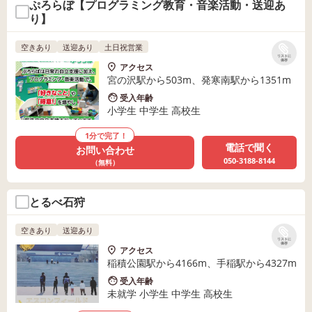
ぷろらぼ【プログラミング教育・音楽活動・送迎あ
り】
空きあり
送迎あり
土日祝営業
リストに
保存
アクセス
宮の沢駅から503m、発寒南駅から1351m
受入年齢
小学生 中学生 高校生
1分で完了！
電話で聞く
お問い合わせ
050-3188-8144
（無料）
とるべ石狩
空きあり
送迎あり
リストに
保存
アクセス
稲積公園駅から4166m、手稲駅から4327m
受入年齢
未就学 小学生 中学生 高校生