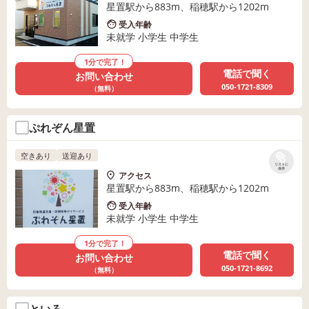
星置駅から883m、稲穂駅から1202m
受入年齢
未就学 小学生 中学生
1分で完了！
電話で聞く
お問い合わせ
050-1721-8309
（無料）
ぷれぞん星置
空きあり
送迎あり
リストに
保存
アクセス
星置駅から883m、稲穂駅から1202m
受入年齢
未就学 小学生 中学生
1分で完了！
電話で聞く
お問い合わせ
050-1721-8692
（無料）