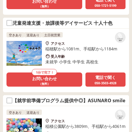
お問い合わせ
050-1721-5199
（無料）
児童発達支援・放課後等デイサービス 十人十色
空きあり
送迎あり
土日祝営業
リストに
保存
アクセス
稲穂駅から1081m、手稲駅から1184m
受入年齢
未就学 小学生 中学生 高校生
1分で完了！
電話で聞く
お問い合わせ
050-3503-4928
（無料）
【就学前準備プログラム提供中◎】ASUNARO smile
空きあり
送迎あり
リストに
保存
アクセス
稲積公園駅から3809m、手稲駅から4061m