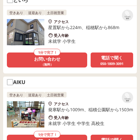
といろ
空きあり
送迎あり
土日祝営業
リストに
保存
アクセス
星置駅から224m、稲穂駅から868m
受入年齢
未就学 小学生
1分で完了！
電話で聞く
お問い合わせ
050-1809-3091
（無料）
AIKU
空きあり
送迎あり
土日祝営業
リストに
保存
アクセス
発寒駅から1009m、稲積公園駅から1503m
受入年齢
未就学 小学生 中学生 高校生
1分で完了！
電話で聞く