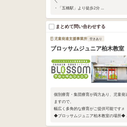
＼
・「五橋駅」より徒歩2分
・ご家庭での関わり方が分かる保護者さ
・保育所等訪問支援
まとめて問い合わせする
教室の空き状況や無料体験については、
児童発達支援事業所
空きあり
ブロッサムジュニア柏木教室
個別療育・集団療育が両方あり、児童発
ますので、
幅広く多角的な療育がご提供可能です♬
◆ブロッサムジュニア柏木教室の場所◆
・専用駐車場有