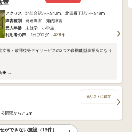
教室
アクセス
北仙台駅から943m、北四番丁駅から948m
障害種別
発達障害 知的障害
受入年齢
未就学 小学生
1
428
利用者の声
ブログ
件
件
達支援・放課後等デイサービスの2つの多機能型事業所になり
所◆
」徒歩15分 ・「北四番丁駅」徒歩17分
リストに保存
公園駅から712m
せができない施設（13件）