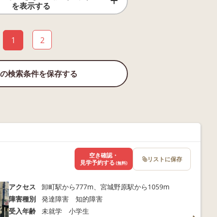
を表示する
1
2
の検索条件を保存する
空き確認・
リストに保存
見学予約する
(無料)
アクセス
卸町駅から777m、宮城野原駅から1059m
障害種別
発達障害 知的障害
受入年齢
未就学 小学生