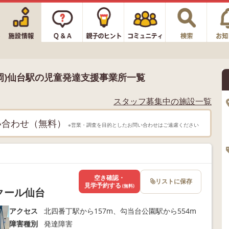
岡)仙台駅の児童発達支援事業所一覧
スタッフ募集中の施設一覧
い合わせ（無料）
※営業・調査を目的としたお問い合わせはご遠慮ください
空き確認・
リストに保存
見学予約する
(無料)
クール仙台
アクセス
北四番丁駅から157m、勾当台公園駅から554m
障害種別
発達障害