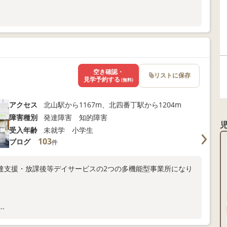
ま向けサポートも充実
以下よりお問い合わせください！
空き確認・
リストに保存
見学予約する
(無料)
アクセス
北山駅から1167m、北四番丁駅から1204m
障害種別
発達障害 知的障害
受入年齢
未就学 小学生
103
ブログ
件
達支援・放課後等デイサービスの2つの多機能型事業所になり