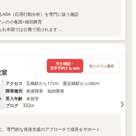
るABA（応用行動分析）を専門に扱う施設
マンの小集団+個別療育
められ米国では公費で受けれます
とが分かっています
空き確認・
リストに保存
見学予約する
(無料)
教室
アクセス
五橋駅から172m、愛宕橋駅から686m
障害種別
発達障害 知的障害
受入年齢
未就学
322
ブログ
件
に、専門的な発達支援のアプローチで成長をサポート