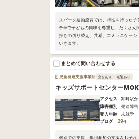
スパーク運動療育では、特性を持った子
チ®で子どもの興味を尊重し、たくさん
持ちの切り替え、共感、コミュニケーシ
いきます。
まとめて問い合わせする
児童発達支援事業所
空きあり
送迎あり
キッズサポートセンターMOK
アクセス
卸町駅か
障害種別
発達障害
受入年齢
未就学 
29
ブログ
件
個別での支援、集団参加の支援をお子さ