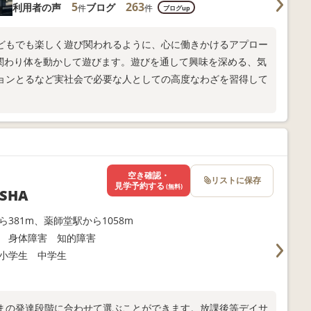
5
263
利用者の声
ブログ
件
件
ブログup
どもでも楽しく遊び関われるように、心に働きかけるアプロー
関わり体を動かして遊びます。遊びを通して興味を深める、気
ョンとるなど実社会で必要な人としての高度なわざを習得して
空き確認・
リストに保存
見学予約する
(無料)
SHA
ら381m、薬師堂駅から1058m
 身体障害 知的障害
小学生 中学生
まの発達段階に合わせて選ぶことができます。放課後等デイサ