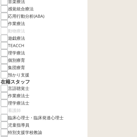
音楽療法
感覚統合療法
応用行動分析(ABA)
作業療法
動物療法
遊戯療法
TEACCH
理学療法
個別療育
集団療育
預かり支援
在籍スタッフ
言語聴覚士
作業療法士
理学療法士
看護師
臨床心理士・臨床発達心理士
児童指導員
特別支援学校教諭