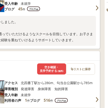
受入年齢
未就学
45
ブログ
件
ブログup
プンしました。
。
通っていただけるようなスクールを目指しています。お子さま
な経験を重ねていけるようサポートしていきます。
空き確認・
リストに保存
見学予約する
(無料)
アクセス
北四番丁駅から286m、勾当台公園駅から785m
障害種別
発達障害 身体障害 知的障害
受入年齢
未就学
1
516
利用者の声
ブログ
件
件
ブログup