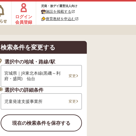
児発・放デイ運営法人向け
施設を掲載する
open_in_new
ログイン
療育教材を申込む
open_in_new
会員登録
検索条件を変更する
選択中の地域・路線/駅
宮城県｜JR東北本線(黒磯～利
変更
府・盛岡) 仙台
選択中の詳細条件
児童発達支援事業所
変更
現在の検索条件を保存する