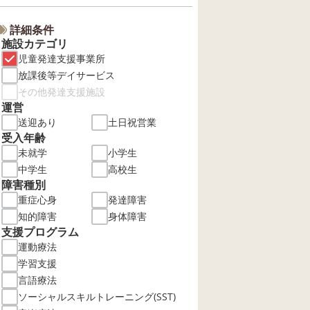
詳細条件
施設カテゴリ
児童発達支援事業所
放課後等デイサービス
その他発達支援施設
運営
送迎あり
土日祝営業
受入年齢
未就学
小学生
中学生
高校生
障害種別
重症心身
発達障害
知的障害
身体障害
支援プログラム
運動療法
学習支援
言語療法
ソーシャルスキルトレーニング(SST)