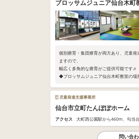
ブロッサムジュニア仙台木町
個別療育・集団療育が両方あり、児童発
ますので、
幅広く多角的な療育がご提供可能です♬
◆ブロッサムジュニア仙台木町教室の場
・専用駐車場有
・「木町」バス停が目の前 ・「北仙台駅
児童発達支援事業所
仙台市立町たんぽぽホーム
アクセス
大町西公園駅から460m、勾当台
問い合わ