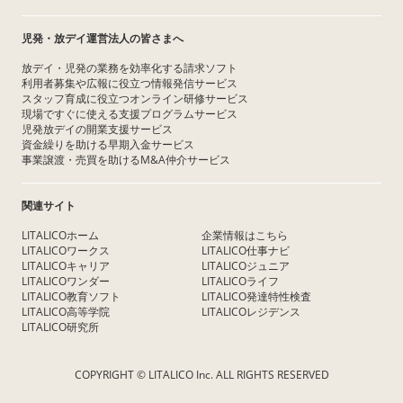
児発・放デイ運営法人の皆さまへ
放デイ・児発の業務を効率化する請求ソフト
利用者募集や広報に役立つ情報発信サービス
スタッフ育成に役立つオンライン研修サービス
現場ですぐに使える支援プログラムサービス
児発放デイの開業支援サービス
資金繰りを助ける早期入金サービス
事業譲渡・売買を助けるM&A仲介サービス
関連サイト
LITALICOホーム
企業情報はこちら
LITALICOワークス
LITALICO仕事ナビ
LITALICOキャリア
LITALICOジュニア
LITALICOワンダー
LITALICOライフ
LITALICO教育ソフト
LITALICO発達特性検査
LITALICO高等学院
LITALICOレジデンス
LITALICO研究所
COPYRIGHT © LITALICO Inc. ALL RIGHTS RESERVED