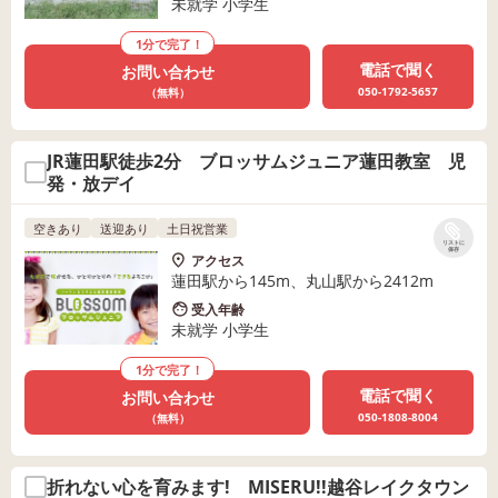
未就学 小学生
1分で完了！
電話で聞く
お問い合わせ
050-1792-5657
（無料）
JR蓮田駅徒歩2分 ブロッサムジュニア蓮田教室 児
発・放デイ
空きあり
送迎あり
土日祝営業
リストに
保存
アクセス
蓮田駅から145m、丸山駅から2412m
受入年齢
未就学 小学生
1分で完了！
電話で聞く
お問い合わせ
050-1808-8004
（無料）
折れない心を育みます! MISERU!!越谷レイクタウン