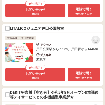
1分で完了！
電話で聞く
お問い合わせ
050-3647-0754
（無料）
LITALICOジュニア戸田公園教室
空きあり
土日祝営業
リストに
保存
アクセス
戸田公園駅から773m、戸田駅から1446m
受入年齢
未就学
1分で完了！
電話で聞く
お問い合わせ
050-1807-5496
（無料）
DEKITA²吉川【空き有】令和5年8月オープン‼放課後
等デイサービスとの多機能型事業所★