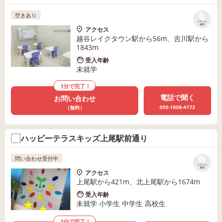
空きあり
リストに
保存
アクセス
越谷レイクタウン駅から56m、吉川駅から
1843m
受入年齢
未就学
1分で完了！
電話で聞く
お問い合わせ
050-1808-4172
（無料）
ハッピーテラスキッズ上尾駅前通り
問い合わせ受付中
リストに
保存
アクセス
上尾駅から421m、北上尾駅から1674m
受入年齢
未就学 小学生 中学生 高校生
1分で完了！