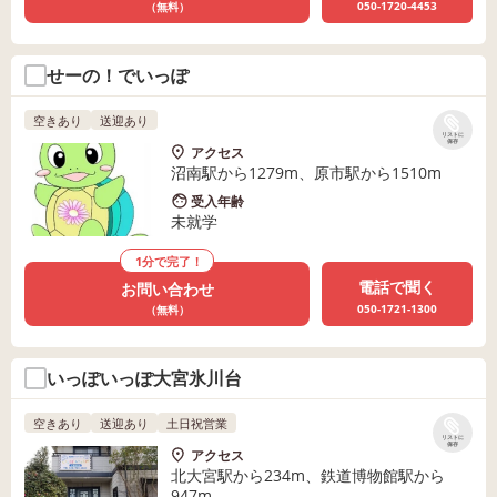
050-1720-4453
（無料）
せーの！でいっぽ
空きあり
送迎あり
リストに
保存
アクセス
沼南駅から1279m、原市駅から1510m
受入年齢
未就学
1分で完了！
電話で聞く
お問い合わせ
050-1721-1300
（無料）
いっぽいっぽ大宮氷川台
空きあり
送迎あり
土日祝営業
リストに
保存
アクセス
北大宮駅から234m、鉄道博物館駅から
947m