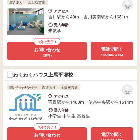
空きあり
土日祝営業
リストに
保存
アクセス
吉川駅から40m、吉川美南駅から1681m
受入年齢
未就学
1分で完了！
電話で聞く
お問い合わせ
050-1807-9784
（無料）
わくわくハウス上尾平塚校
問い合わせ受付中
送迎あり
土日祝営業
リストに
保存
アクセス
羽貫駅から1460m、伊奈中央駅から1614m
受入年齢
小学生 中学生 高校生
1分で完了！
電話で聞く
お問い合わせ