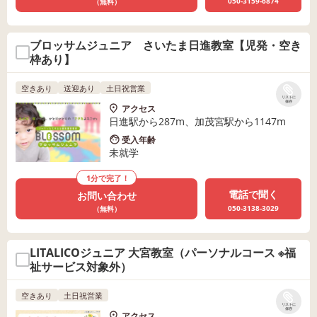
050-3159-6874
（無料）
ブロッサムジュニア さいたま日進教室【児発・空き
枠あり】
空きあり
送迎あり
土日祝営業
リストに
保存
アクセス
日進駅から287m、加茂宮駅から1147m
受入年齢
未就学
1分で完了！
電話で聞く
お問い合わせ
050-3138-3029
（無料）
LITALICOジュニア 大宮教室（パーソナルコース ※福
祉サービス対象外）
空きあり
土日祝営業
リストに
保存
アクセス