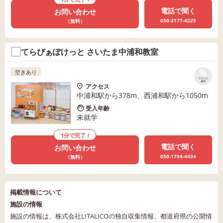
電話で聞く
お問い合わせ
050-3177-4225
（無料）
てらぴぁぽけっと さいたま中浦和教室
空きあり
リストに
保存
アクセス
中浦和駅から378m、西浦和駅から1050m
受入年齢
未就学
1分で完了！
電話で聞く
お問い合わせ
050-1794-4434
（無料）
掲載情報について
施設の情報
施設の情報は、株式会社LITALICOの独自収集情報、都道府県の公開情