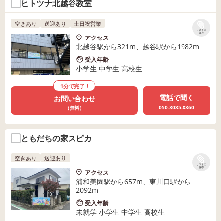
ヒトツナ北越谷教室
空きあり
送迎あり
土日祝営業
リストに
保存
アクセス
北越谷駅から321m、越谷駅から1982m
受入年齢
小学生 中学生 高校生
1分で完了！
電話で聞く
お問い合わせ
050-3085-8360
（無料）
ともだちの家スピカ
空きあり
送迎あり
リストに
保存
アクセス
浦和美園駅から657m、東川口駅から
2092m
受入年齢
未就学 小学生 中学生 高校生