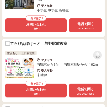
受入年齢
小学生 中学生 高校生
1分で完了！
電話で聞く
お問い合わせ
050-3185-8010
（無料）
てらぴぁぽけっと 与野駅前教室
空きあり
土日祝営業
リストに
保存
アクセス
与野駅から94m、与野本町駅から1162m
受入年齢
未就学
1分で完了！
電話で聞く
お問い合わせ
050-3623-4350
（無料）