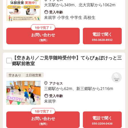
大宮駅から349m、北大宮駅から1062m
受入年齢
未就学 小学生 中学生 高校生
1分で完了！
電話で聞く
お問い合わせ
050-3628-8932
（無料）
【空きあり／ご見学随時受付中】てらぴぁぽけっと三
郷駅前教室
空きあり
土日祝営業
リストに
保存
アクセス
三郷駅から62m、新三郷駅から2116m
受入年齢
未就学
1分で完了！
電話で聞く
お問い合わせ
050-3204-0436
（無料）