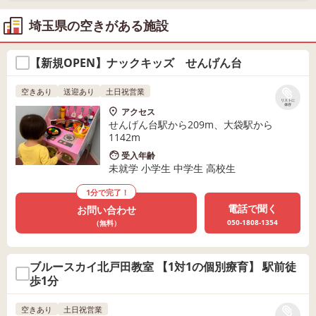
埼玉県の空きがある施設
【新規OPEN】ナックキッズ せんげん台
空きあり
送迎あり
土日祝営業
リストに
保存
アクセス
せんげん台駅から209m、大袋駅から
1142m
受入年齢
未就学 小学生 中学生 高校生
1分で完了！
電話で聞く
お問い合わせ
050-1808-1354
（無料）
ブルースカイ北戸田教室 【1対1の個別療育】 駅前徒
歩1分
空きあり
土日祝営業