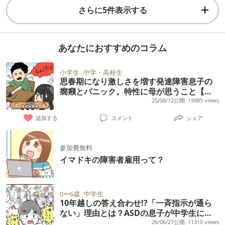
さらに5件表示する
あなたにおすすめのコラム
小学生
中学・高校生
思春期になり激しさを増す発達障害息子の
癇癪とパニック。特性に母が思うこと【読
者体験談】
25/08/12公開
19985 views
追加する
コメント
シェア
参加費無料
イマドキの障害者雇用って？
0〜6歳
中学生
10年越しの答え合わせ!?「一斉指示が通ら
ない」理由とは？ASDの息子が中学生にな
って語った本音
26/06/27公開
11310 views