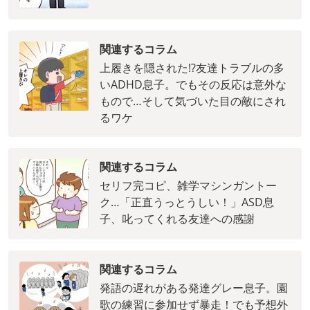
関連するコラム
上履きを隠された!?友達トラブルの多
いADHD息子。でもその反応は意外な
もので…そして気づいた目の敵にされ
るワケ
関連するコラム
セリフ完コピ、雑学マシンガントー
ク…「正直うっとうしい！」ASD息
子、叱ってくれる友達への感謝
関連するコラム
発語の遅れがある発達グレー息子。園
歌の練習に参加せず暴走！でも予想外