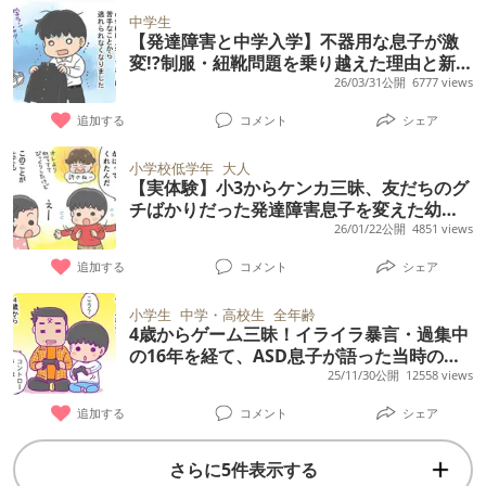
中学生
【発達障害と中学入学】不器用な息子が激
変!?制服・紐靴問題を乗り越えた理由と新た
な感覚過敏の壁
26/03/31公開
6777 views
追加する
コメント
シェア
小学校低学年
大人
【実体験】小3からケンカ三昧、友だちのグ
チばかりだった発達障害息子を変えた幼馴
染の涙。小6で初めて知った「味方」の存在
26/01/22公開
4851 views
追加する
コメント
シェア
小学生
中学・高校生
全年齢
4歳からゲーム三昧！イライラ暴言・過集中
の16年を経て、ASD息子が語った当時の本
音に驚き【公認心理師アドバイスも】
25/11/30公開
12558 views
追加する
コメント
シェア
さらに5件表示する