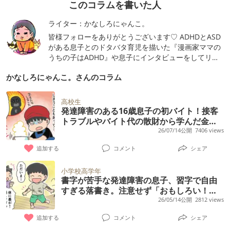
このコラムを書いた人
ライター：かなしろにゃんこ。
皆様フォローをありがとうございます♡ ADHDとASD
がある息子とのドタバタ育児を描いた『漫画家ママの
うちの子はADHD』や息子にインタビューをしてリア
ルな心情を描いた『発達障害 僕にはイラつく理由が
かなしろにゃんこ。さんのコラム
ある！』コミックエッセイ(いずれも講談社)など。
現代ビジネスでも発達障害のマンガコラム公開中。 か
なしろにゃんこ。のブログ
高校生
http://nyantene.blog112.fc2.com/xx
発達障害のある16歳息子の初バイト！接客
トラブルやバイト代の散財から学んだ金銭
感覚
26/07/14公開
7406 views
追加する
コメント
シェア
小学校高学年
書字が苦手な発達障害の息子、習字で自由
すぎる落書き。注意せず「おもしろい！」
と思えた母の気持ちの変化
26/05/14公開
2812 views
追加する
コメント
シェア