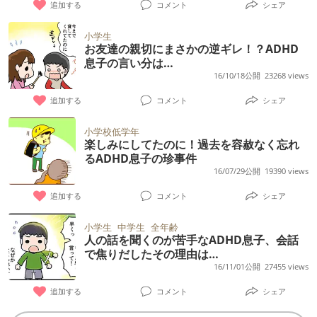
追加する
コメント
シェア
小学生
お友達の親切にまさかの逆ギレ！？ADHD
息子の言い分は…
16/10/18公開
23268 views
追加する
コメント
シェア
小学校低学年
楽しみにしてたのに！過去を容赦なく忘れ
るADHD息子の珍事件
16/07/29公開
19390 views
追加する
コメント
シェア
小学生
中学生
全年齢
人の話を聞くのが苦手なADHD息子、会話
で焦りだしたその理由は…
16/11/01公開
27455 views
追加する
コメント
シェア