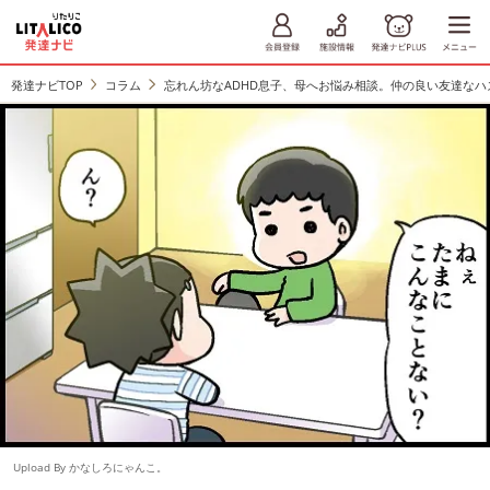
発達ナビTOP
コラム
忘れん坊なADHD息子、母へお悩み相談。仲の良い友達なハ
Upload By かなしろにゃんこ。