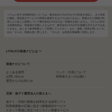
コラムに対する投稿内容については、株式会社LITALICOがその内容を保証し、また特定
の施設、商品及びサービスの利用を推奨するものではありません。投稿された情報の利
用により生じた損害について株式会社LITALICOは一切責任を負いません。コラムに対す
る投稿内容は、投稿者の主観によるもので、株式会社LITALICOの見解を示すものではあ
りません。あくまで参考情報として利用してください。また、虚偽・誇張を用いたいわ
ゆる「やらせ」投稿を固く禁じます。「やらせ」は発見次第厳重に対処します。
LITALICO発達ナビとは
発達ナビについて
よくある質問
リンク・引用について
お問い合わせ
利用者さまへのお願い
運営からのお知らせ
児発・放デイ運営法人の皆さまへ
放デイ・児発の業務を効率化する請求ソフト
利用者募集や広報に役立つ情報発信サービス
スタッフ育成に役立つオンライン研修サービス