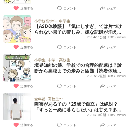
追加する
コメント
シェア
小学校高学年
中学生
【ASD体験談】「気にしすぎ」では片づけ
られない息子の苦しみ。嫌な記憶が消えな
い特性との向き合い方（専門家解説）
26/04/11公開
13819 views
追加する
コメント
シェア
小学生
中学・高校生
境界知能の娘、学校での合理的配慮は？診
断から高校までの歩みと困難【読者体験
談】
26/03/12更新
40838 views
追加する
コメント
シェア
全年齢
高校生〜
障害がある子の「25歳で自立」は絶対？
「ずっと一緒に暮らしたい」は甘え？多様
化する住まい選びと親の葛藤
26/06/10公開
17859 views
追加する
コメント
シェア