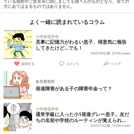
ている感想やご意見等に関しましても個々人のものとなり、全ての
方にあてはまるものではありません。
よく一緒に読まれているコラム
小学校低学年
見事に記憶力がわるい息子、得意気に報告
してきたけど…でも！
16/07/09公開
25144 views
追加する
コメント
シェア
参加費無料
発達障害がある子の障害年金って？
小学校低学年
通常学級に入った小1発達グレー息子。友だ
ちの名前や学校のルーティンが覚えられな
い、授業中も上の空…焦った母は
25/01/13公開
19108 views