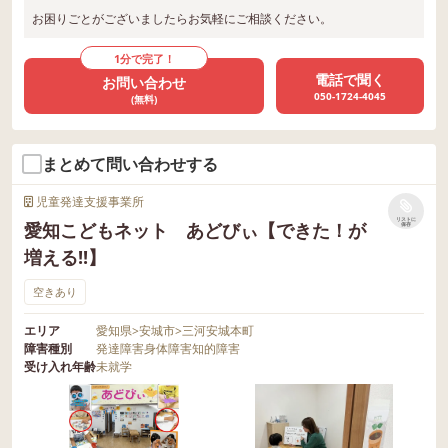
ちを言葉にしようとする姿が
お困りごとがございましたらお気軽にご相談ください。
見られるようになってきまし
た。 また、気持ちのバロメ
1分で完了！
ーターを通して、自分が「で
電話で聞く
お問い合わせ
050-1724-4045
きたこと」や「頑張れたこ
(無料)
と」を視覚的に確認できるよ
うになったことで、以前より
まとめて問い合わせする
も苦手な運動に長い時間取り
組めるようになってきまし
児童発達支援事業所
た。 最近では、 「この前で
リストに
愛知こどもネット あどびぃ【できた！が
保存
きたから、これもできるは
増える!!】
ず。」 と、自分に自信を持
空きあり
った発言も増えてきていま
す。 できた経験を積み重ね
エリア
愛知県
>
安城市
>
三河安城本町
障害種別
発達障害
身体障害
知的障害
ることで、次の挑戦へ向かう
受け入れ年齢
未就学
気持ちにもつながっていま
す。 また、以前は気持ちが
大きく動くと、そのまま感情