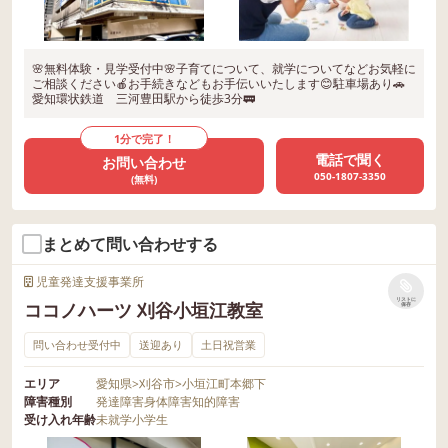
🌸無料体験・見学受付中🌸子育てについて、就学についてなどお気軽に
ご相談ください🍎お手続きなどもお手伝いいたします😊駐車場あり🚗
愛知環状鉄道 三河豊田駅から徒歩3分🚃
1分で完了！
電話で聞く
お問い合わせ
050-1807-3350
(無料)
まとめて問い合わせする
児童発達支援事業所
リストに
ココノハーツ 刈谷小垣江教室
保存
問い合わせ受付中
送迎あり
土日祝営業
エリア
愛知県
>
刈谷市
>
小垣江町本郷下
障害種別
発達障害
身体障害
知的障害
受け入れ年齢
未就学
小学生