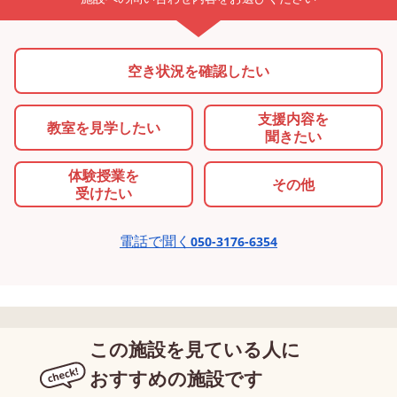
とにもつながっていきます。
ポールを見てジャンプし
気持ちを見える形にする「気
します。 手の動きでは、
持ちのバロメーター」 そこ
ェイスタオルの先を結び
空き状況を確認したい
でAliveGYM nextでは、振り
を横にして回す練習をし
返りシート「気持ちのバロメ
り、手首で回す感覚が身
支援内容を
教室を
見学したい
ーター」を取り入れていま
くようロープ無しで手首
聞きたい
す。 活動後に、 ・「今の気
で小さく円を描く運動を
持ちはどのくらいかな？」 ・
体験授業を
入れたりしています。 手
その他
受けたい
「嬉しい・普通・悲しい、ど
足を同時に動かす運動で
れかな？」 といった問いか
トランポリンを跳びなが
電話で聞く
けを行い、指導員と一緒に気
を叩く運動やフェイスタ
050-3176-6354
持ちを段階で表していきま
を回しながらジャンプす
す。 バロメーターのよう
動を取り入れています。
に、紙で視覚的に表すこと
徐々に手と足が合うよう
で、「今の自分はどんな状態
ってきたら、指導員と縄
この施設を見ている人に
なのか」「どんなことができ
本ずつ持ち、一緒に跳ぶ
ていたのか」を、その場で確
をして縄を回しながら跳
おすすめの施設です
認し、指導員と共有すること
きに慣れていきます。 初