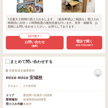
が爆発してしまうこともあり
ましたが、最近では落ち着く
までの時間が少しずつ早くな
り、自分の状態を整理しよう
1日最大２時間の受け入れをします。（延長希望はご相談を）受け入れ
時間内に30分～１時間程度の個別支援を行います。見学・体験等、お
とする姿も見られるようにな
気軽にお問い合わせください。お待ちしております。
ってきました。 自己理解が
1分で完了！
感情コントロールの土台にな
電話で聞く
お問い合わせ
る AliveGYMでは、このよう
050-1793-9977
(無料)
な支援を通して、 ・自分の
気持ちに気づく ・言葉で表す
・自分自身を理解する とい
まとめて問い合わせする
った力を育てていきます。
児童発達支援事業所
そして、自分のことを理解で
リストに
mico mico 安城校
保存
きるようになることで、 ・
自分で目標に向かう力 ・気持
空きあり
土日祝営業
ちを整える力 ・周囲に頼りす
エリア
愛知県
>
安城市
>
浜富町
ぎず行動できる力 へとつな
障害種別
発達障害
知的障害
がっていきます。 これら
受け入れ年齢
未就学