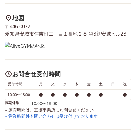
ラス替えや先生の変化、生活
跳べるようになりたい。
リズムの変化などによって、
いうお声を数多くいただ
地図
子どもたちの心や体に大きな
す。 今回は縄跳びを上達
〒446-0072
負荷がかかりやすい時期でも
ていくための方法につい
愛知県安城市住吉町二丁目１番地２８ 第3新安城ビル2B
あります。 今回は、安城市
AliveGYMの支援方法を
の放課後等デイサービス、
ご紹介させていただきま
AliveGYM を利用しているPさ
縄跳びは【手で回す】
んについてご紹介します。
で跳ぶ】【タイミングを
「気持ちが爆発してしまう
せる】というとても高度
お問合せ受付時間
「自分の気持ちが分からな
きです。 いきなり縄を持
い」 Pさんは、感情の動きが
せ、「跳んでみて。」と
受付時間
月
火
水
木
金
土
日
祝
大きくなることがあります。
てもとても難しい動きに
10:00〜18:00
指導員と話している中で、印
ため、子供たちは上手く
長期休暇
10:00〜18:00
象的だった言葉がありまし
扱えず、失敗体験からや
※ 療育時間は、直接事業所にお問合せください
た。 それは、 「自分の気持
くなくなったり、自己肯
※ 営業時間外も問い合わせは受け付けております
ちがよく分からない。」 と
が下がったりすることも
いう言葉でした。 今、自分
ます。AliveGYMでは、
がどんな気持ちなのかを整理
る体験を減らすためにま