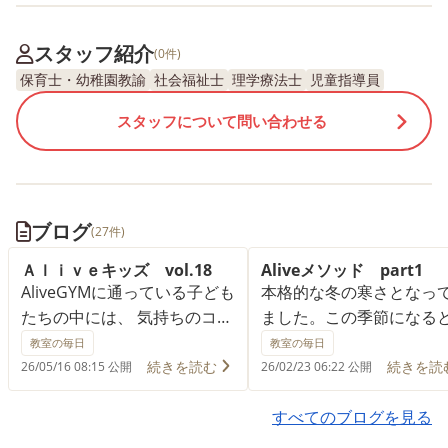
スタッフ紹介
(0件)
保育士・幼稚園教諭
社会福祉士
理学療法士
児童指導員
スタッフについて問い合わせる
ブログ
(27件)
Ａｌｉｖｅキッズ vol.18
Aliveメソッド part1
AliveGYMに通っている子ども
本格的な冬の寒さとなっ
たちの中には、 気持ちのコン
ました。この季節になる
トロールが難しい、環境の変
学校や園での戸外活動で
教室の毎日
教室の毎日
化の影響を受けやすい、と悩
びが取り入れられるとこ
続きを読む
続きを読
26/05/16 08:15 公開
26/02/23 06:22 公開
まれているお子さまが多くい
多いのではないでしょう
らっしゃいます。 特にこの
AliveGYMでも、保護者
すべてのブログを見る
時期は、新学期が始まり、ク
利用者さんから、「縄跳