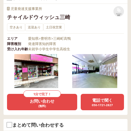
児童発達支援事業所
リストに
チャイルドウィッシュ三崎
保存
空きあり
送迎あり
土日祝営業
エリア
愛知県
>
豊明市
>
三崎町高鴨
障害種別
発達障害
知的障害
受け入れ年齢
未就学
小学生
中学生
高校生
1分で完了！
電話で聞く
お問い合わせ
050-1721-2827
(無料)
まとめて問い合わせする