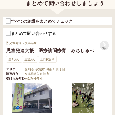
まとめて問い合わせしましょう
ができます。 また、あとか
連続でなくても、回して
ら振り返ることができること
動きを続け、「1回でき
で、自分の頑張りやできてい
た！」を繰り返し行って
すべての施設をまとめてチェック
る部分に気づくきっかけにも
ます。できる体験を増や
つながります。 言葉だけで
子供たちの苦手意識から
まとめて問い合わせする
伝えられても、その場では理
と跳べるようになりたい
児童発達支援事業所
解できていても、時間が経つ
えるような支援を心がけ
リストに
児童発達支援 医療訪問療育 みちしるべ
保存
と忘れてしまうことがありま
ます。
す。 だからこそ、「見える
空きあり
送迎あり
土日祝営業
形」で残すことで、自分自身
エリア
愛知県
>
安城市
>
篠目町四丁目
を振り返りやすくしていきま
障害種別
発達障害
知的障害
す。 少しずつ見えてきた
受け入れ年齢
未就学
小学生
「自分の頑張り」 最初は
「わからない。」と話してい
たPさんも、少しずつ ・「今
は普通かも。」 ・「落ち着い
ている。」 と、自分の気持