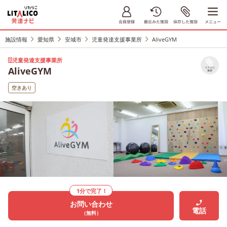
施設情報
愛知県
安城市
児童発達支援事業所
AliveGYM
児童発達支援事業所
AliveGYM
リストに
保存
空きあり
1分で完了！
お問い合わせ
電話
（無料）