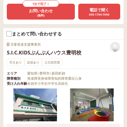
1分で完了！
電話で聞く
お問い合わせ
050-1794-7056
(無料)
まとめて問い合わせする
児童発達支援事業所
リストに
S.I.C.KIDSぶんぶんハウス豊明校
保存
空きあり
送迎あり
土日祝営業
エリア
愛知県
>
豊明市
>
新田町錦
障害種別
発達障害
身体障害
知的障害
重症心身
受け入れ年齢
未就学
小学生
中学生
高校生