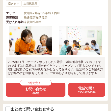
います。 AliveGYMでは、1
空きあり
土日祝営業
人ひとりの気持ちに寄り添い
エリア
愛知県
>
刈谷市
>
半城土西町
ながら、安心して成長できる
障害種別
発達障害
知的障害
環境づくりを大切にしていま
受け入れ年齢
未就学
小学生
す。 これからも子どもたち
の成長を支える支援を行って
いきます。 発達の診断がな
くてもご相談いただけます。
気になることがあれば、お気
軽にご相談ください。
2025年11月～オープン致しました✨見学、体験は随時承っております
のでまずはお気軽にお問合せください。オープンして間もないですが、
曜日固定枠のご案内が残り僅かとなっております。固定枠をご希望の方
はお早めにお問合せください。ご来館心よりお待ちしております☺
1分で完了！
電話で聞く
お問い合わせ
050-1807-2579
(無料)
まとめて問い合わせする