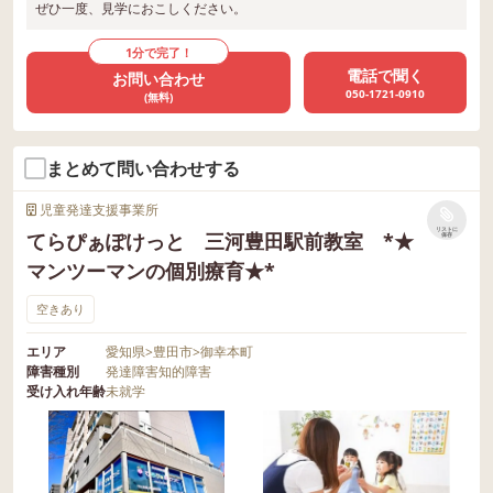
ぜひ一度、見学におこしください。
1分で完了！
電話で聞く
お問い合わせ
050-1721-0910
(無料)
まとめて問い合わせする
児童発達支援事業所
リストに
てらぴぁぽけっと 三河豊田駅前教室 *★
保存
マンツーマンの個別療育★*
空きあり
エリア
愛知県
>
豊田市
>
御幸本町
障害種別
発達障害
知的障害
受け入れ年齢
未就学