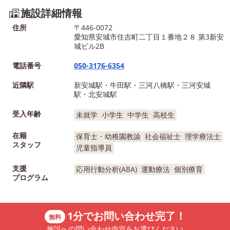
することが難しい様子が見ら
は、手と足の動きを分け
施設詳細情報
れました。 また、Pさんは、
モールステップで支援し
住所
〒446-0072
できていないことに意識が向
ます。 前提として縄跳び
愛知県安城市住吉町二丁目１番地２８ 第3新安
城ビル2B
きやすく、自分ができている
必要な運動機能 ・両足で
ことや頑張っていることを認
ャンプすることができる
電話番号
050-3176-6354
めることが難しい様子もあり
・走る、止まる、曲がる
近隣駅
新安城駅・牛田駅・三河八橋駅・三河安城
ました。 そのため、気持ち
ができる。 ・手と足を同
駅・北安城駅
が崩れやすく、感情が大きく
に動かすことができる
動いた際には、そのまま行動
このような動きができる
受入年齢
未就学
小学生
中学生
高校生
として表れてしまうこともあ
になってから縄跳びに取
在籍
保育士・幼稚園教諭
社会福祉士
理学療法士
りました。 自分の気持ちが
んでいます。 足の動きで
スタッフ
児童指導員
分からない状態が続くと、急
は、まずは跳ぶ動きに慣
に怒ってしまったり、周囲と
よう、その場でジャンプ
支援
応用行動分析(ABA)
運動療法
個別療育
のトラブルにつながったりす
り、線を両足踏切、両足
プログラム
ることもあります。 特に集
で跳び越えたりします。
団の中では、周囲との関係が
ことに慣れてきたらトラ
1分でお問い合わせ完了！
うまくいかず、「教室の中に
リンで一定のリズムで跳
無料
居づらい」と感じてしまうこ
習をしたり、指導員が動
施設への問い合わせ内容をお選びください