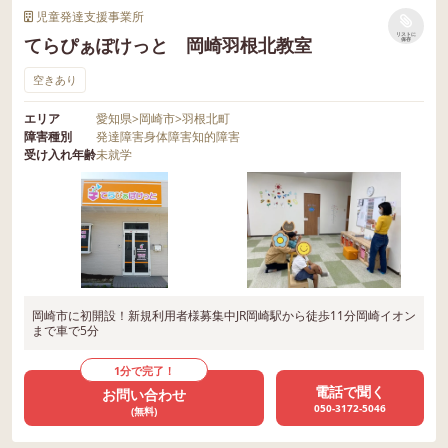
児童発達支援事業所
リストに
てらぴぁぽけっと 岡崎羽根北教室
保存
空きあり
エリア
愛知県
>
岡崎市
>
羽根北町
障害種別
発達障害
身体障害
知的障害
受け入れ年齢
未就学
岡崎市に初開設！新規利用者様募集中JR岡崎駅から徒歩11分岡崎イオン
まで車で5分
1分で完了！
電話で聞く
お問い合わせ
050-3172-5046
(無料)