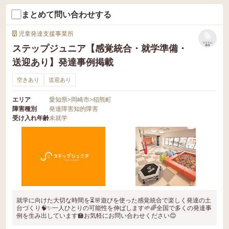
まとめて問い合わせする
児童発達支援事業所
リストに
ステップジュニア【感覚統合・就学準備・
保存
送迎あり】発達事例掲載
空きあり
送迎あり
エリア
愛知県
>
岡崎市
>
稲熊町
障害種別
発達障害
知的障害
受け入れ年齢
未就学
就学に向けた大切な時間を⏳🌸遊びを使った感覚統合で楽しく発達の土
台づくり🧠✨一人ひとりの可能性を伸ばします🌱🌈全国で多くの発達事
例を生み出しています🏫お気軽にお問い合わせください😊