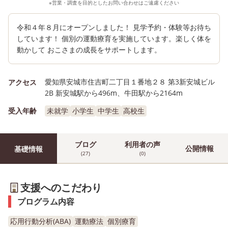
※営業・調査を目的としたお問い合わせはご遠慮ください
令和４年８月にオープンしました！ 見学予約・体験等お待ち
しています！ 個別の運動療育を実施しています。楽しく体を
動かして おこさまの成長をサポートします。
愛知県安城市住吉町二丁目１番地２８ 第3新安城ビル
アクセス
2B 新安城駅から496m、牛田駅から2164m
受入年齢
未就学
小学生
中学生
高校生
ブログ
利用者の声
公開情報
基礎情報
(27)
(0)
支援へのこだわり
プログラム内容
応用行動分析(ABA)
運動療法
個別療育