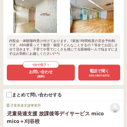
は、将来的な自立や自己肯定
感の土台となる大切な力で
す。 ご家庭での変化 ご家庭
からも、 ・「本人の成長を
感じている」 ・「家で一人で
できることが増えてきた」
内覧会・体験随時受け付けております。1家族1時間程度の完全予約制
といったお話をいただいてい
です。ABA療育って？集団・個室？どんなことするの？等全てお話しさ
せて頂きます。子育てや育てにくさを感じてる親御様一人で悩まずにま
ます。 また、お子さまの変
ずはお気軽にお越しください(^^)
化を感じる中で、ご両親の中
でも本人への関わり方につい
1分で完了！
電話で聞く
お問い合わせ
て話し合う機会が増え、少し
050-1807-8572
(無料)
ずつ心の余裕にもつながって
いるようです。 子どもの成
長は、本人だけでなく、ご家
まとめて問い合わせする
族全体にも少しずつ変化を与
児童発達支援事業所
えてくれます。 最後に 子ど
リストに
児童発達支援 放課後等デイサービス mico
保存
もたちは、環境の変化の中で
mico＋刈谷校
日々たくさんのことを感じて