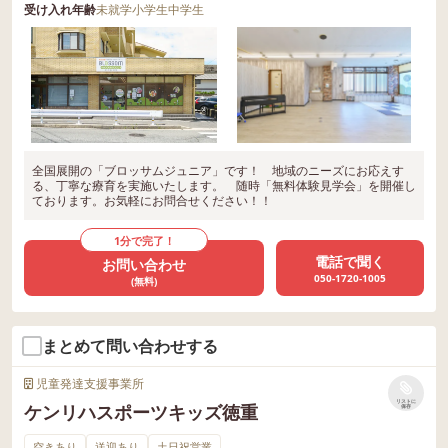
受け入れ年齢
未就学
小学生
中学生
全国展開の「ブロッサムジュニア」です！ 地域のニーズにお応えす
る、丁寧な療育を実施いたします。 随時「無料体験見学会」を開催し
ております。お気軽にお問合せください！！
1分で完了！
電話で聞く
お問い合わせ
050-1720-1005
(無料)
まとめて問い合わせする
児童発達支援事業所
リストに
ケンリハスポーツキッズ徳重
保存
空きあり
送迎あり
土日祝営業