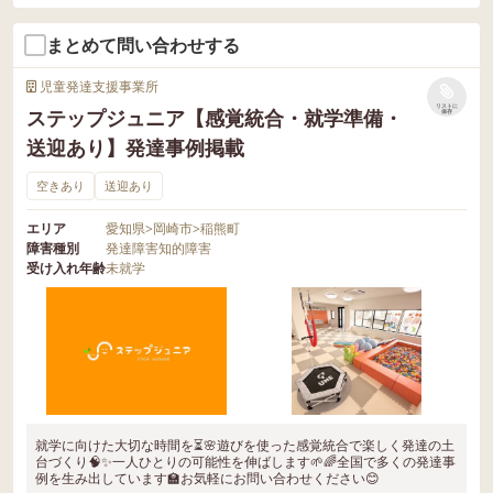
まとめて問い合わせする
児童発達支援事業所
リストに
ステップジュニア【感覚統合・就学準備・
保存
送迎あり】発達事例掲載
空きあり
送迎あり
エリア
愛知県
>
岡崎市
>
稲熊町
障害種別
発達障害
知的障害
受け入れ年齢
未就学
就学に向けた大切な時間を⏳🌸遊びを使った感覚統合で楽しく発達の土
台づくり🧠✨一人ひとりの可能性を伸ばします🌱🌈全国で多くの発達事
例を生み出しています🏫お気軽にお問い合わせください😊