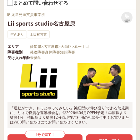
まとめて問い合わせする
児童発達支援事業所
リストに
Lii sports studio名古屋原
保存
空きあり
土日祝営業
エリア
愛知県
>
名古屋市
>
天白区
>
原一丁目
障害種別
発達障害
身体障害
知的障害
受け入れ年齢
未就学
「運動がすき、もっとやってみたい」神経型の”伸び盛り”である幼児期
に、リィで良質な運動機会を。◎2026年04月OPEN予定！◎原駅より
徒歩1分 植田駅より徒歩12分◎現在ご利用の相談受付中！お電話また
はWEB問い合わせにてお問い合わせください。
1分で完了！