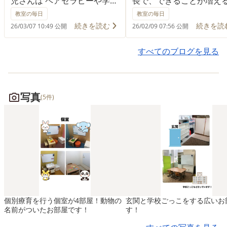
児さんは ペアセラピーや学校
長で、できることが増え
ごっこなどを通して、 小学校
個別療育って聞くと強制
教室の毎日
教室の毎日
生活をイメージしながら 準備
勉強みたいに思うかもし
続きを読む
続きを読
26/03/07 10:49 公開
26/02/09 07:56 公開
を進めてきました。 着席し
せんが、てらぴぁぽけっ
て落ち着いて本を読み、 お迎
は無理に勉強をするので
すべてのブログを見る
えを待つ姿に 子供たちの成長
く、こんな風に楽しい雰
を感じます🥰 春からの新し
でできたことを一緒に喜
いスタートを 応援しています
がら療育を行っています！
写真
(5件)
✨
ども達も先生と一緒に遊
がらできることが増える
が楽しくて、自分からや
う！お部屋に入りたい！
欲満々です😊 発語を増や
たい。 着席する習慣を身
けたい。 お友達との関わ
を学んで欲しい。 気持ち
個別療育を行う個室が4部屋！動物の
玄関と学校ごっこをする広いお
ントロールを学んでほし
名前がついたお部屋です！
す！
就学に向けて必要な力を