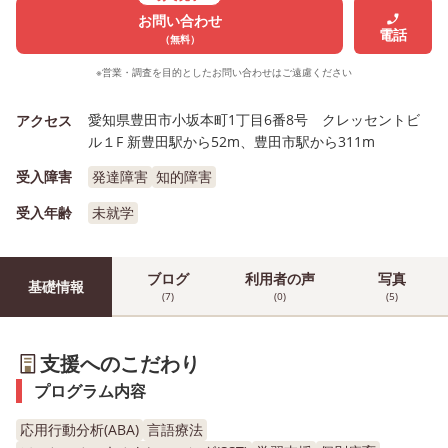
お問い合わせ
電話
（無料）
※営業・調査を目的としたお問い合わせはご遠慮ください
愛知県豊田市小坂本町1丁目6番8号 クレッセントビ
アクセス
ル１F 新豊田駅から52m、豊田市駅から311m
受入障害
発達障害
知的障害
受入年齢
未就学
ブログ
利用者の声
写真
基礎情報
(7)
(0)
(5)
支援へのこだわり
プログラム内容
応用行動分析(ABA)
言語療法