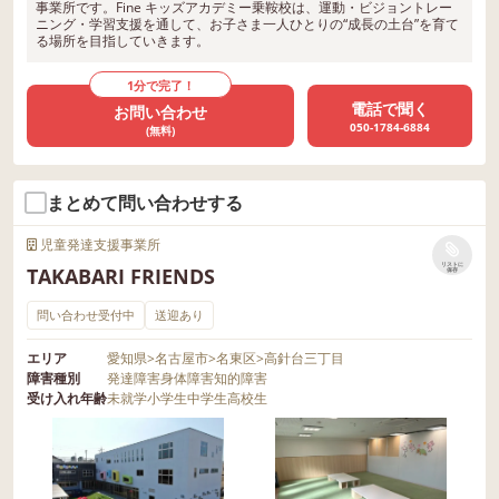
事業所です。Fine キッズアカデミー乗鞍校は、運動・ビジョントレー
ニング・学習支援を通して、お子さま一人ひとりの“成長の土台”を育て
る場所を目指していきます。
1分で完了！
電話で聞く
お問い合わせ
050-1784-6884
(無料)
まとめて問い合わせする
児童発達支援事業所
リストに
TAKABARI FRIENDS
保存
問い合わせ受付中
送迎あり
エリア
愛知県
>
名古屋市
>
名東区
>
高針台三丁目
障害種別
発達障害
身体障害
知的障害
受け入れ年齢
未就学
小学生
中学生
高校生