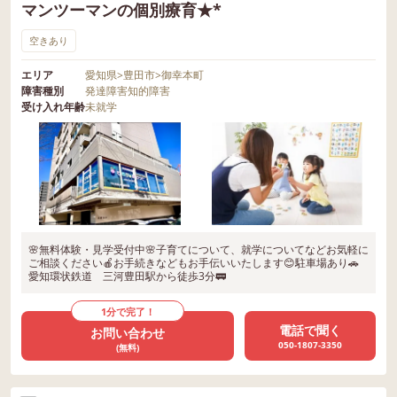
マンツーマンの個別療育★*
空きあり
エリア
愛知県
>
豊田市
>
御幸本町
障害種別
発達障害
知的障害
受け入れ年齢
未就学
🌸無料体験・見学受付中🌸子育てについて、就学についてなどお気軽に
ご相談ください🍎お手続きなどもお手伝いいたします😊駐車場あり🚗
愛知環状鉄道 三河豊田駅から徒歩3分🚃
1分で完了！
電話で聞く
お問い合わせ
050-1807-3350
(無料)