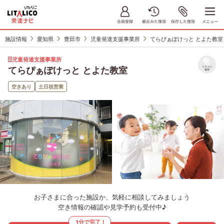
施設情報
愛知県
豊田市
児童発達支援事業所
てらぴぁぽけっと とよた教室
児童発達支援事業所
てらぴぁぽけっと とよた教室
リストに
保存
空きあり
土日祝営業
お子さまに合った施設か、気軽に相談してみましょう
空き情報の確認や見学予約も受付中♪
1分で完了！