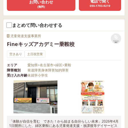
電話で聞く
お問い合わせ
050-1793-9219
(無料)
まとめて問い合わせする
児童発達支援事業所
リストに
Fineキッズアカデミー乗鞍校
保存
空きあり
土日祝営業
エリア
愛知県
>
名古屋市
>
緑区
>
乗鞍
障害種別
発達障害
身体障害
知的障害
受け入れ年齢
未就学
小学生
「体験が自信を育む できた！から始まる自分らしい未来」2026年4月
1日開所にした、緑区乗鞍にある児童発達支援・放課後等デイサービス