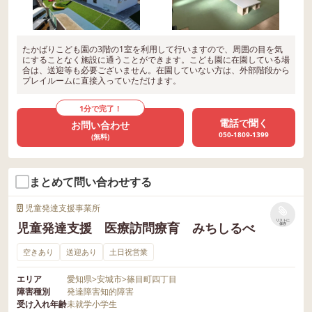
たかばりこども園の3階の1室を利用して行いますので、周囲の目を気
にすることなく施設に通うことができます。こども園に在園している場
合は、送迎等も必要ございません。在園していない方は、外部階段から
プレイルームに直接入っていただけます。
1分で完了！
電話で聞く
お問い合わせ
050-1809-1399
(無料)
まとめて問い合わせする
児童発達支援事業所
リストに
児童発達支援 医療訪問療育 みちしるべ
保存
空きあり
送迎あり
土日祝営業
エリア
愛知県
>
安城市
>
篠目町四丁目
障害種別
発達障害
知的障害
受け入れ年齢
未就学
小学生