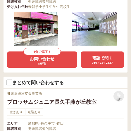
障害種別
発達障害
知的障害
受け入れ年齢
未就学
小学生
中学生
高校生
1分で完了！
電話で聞く
お問い合わせ
050-1721-2827
(無料)
まとめて問い合わせする
児童発達支援事業所
リストに
ブロッサムジュニア長久手藤が丘教室
保存
空きあり
送迎あり
エリア
愛知県
>
長久手市
>
作田
障害種別
発達障害
知的障害