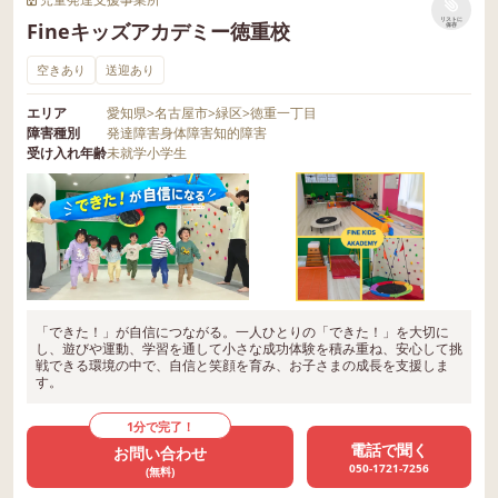
リストに
Fineキッズアカデミー徳重校
保存
空きあり
送迎あり
エリア
愛知県
>
名古屋市
>
緑区
>
徳重一丁目
障害種別
発達障害
身体障害
知的障害
受け入れ年齢
未就学
小学生
「できた！」が自信につながる。一人ひとりの「できた！」を大切に
し、遊びや運動、学習を通して小さな成功体験を積み重ね、安心して挑
戦できる環境の中で、自信と笑顔を育み、お子さまの成長を支援しま
す。
1分で完了！
電話で聞く
お問い合わせ
050-1721-7256
(無料)