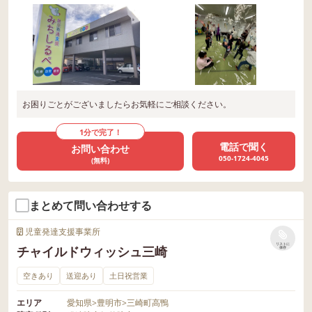
お困りごとがございましたらお気軽にご相談ください。
1分で完了！
電話で聞く
お問い合わせ
050-1724-4045
(無料)
まとめて問い合わせする
児童発達支援事業所
リストに
チャイルドウィッシュ三崎
保存
空きあり
送迎あり
土日祝営業
エリア
愛知県
>
豊明市
>
三崎町高鴨