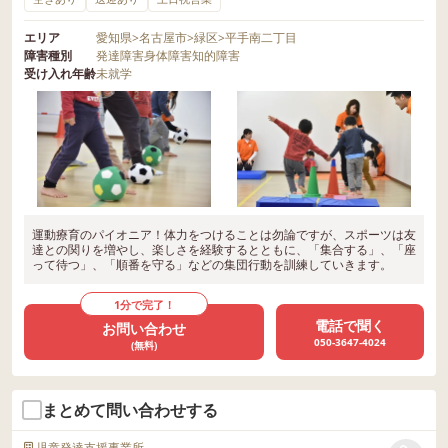
エリア
愛知県
>
名古屋市
>
緑区
>
平手南二丁目
障害種別
発達障害
身体障害
知的障害
受け入れ年齢
未就学
運動療育のパイオニア！体力をつけることは勿論ですが、スポーツは友
達との関りを増やし、楽しさを経験するとともに、「集合する」、「座
って待つ」、「順番を守る」などの集団行動を訓練していきます。
1分で完了！
電話で聞く
お問い合わせ
050-3647-4024
(無料)
まとめて問い合わせする
児童発達支援事業所