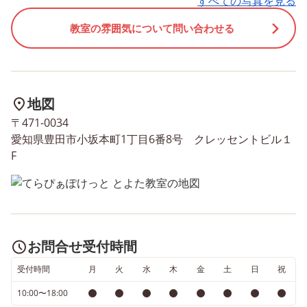
すべての写真を見る
つけたいなど。 人によっ
目標は様々です！お一人
教室の雰囲気について問い合わせる
人の様々な目標に向かっ
子ども達のがんばる力を
じ、柔軟に療育を行って
す！ 子育てにご心配の方
地図
是非一度ご相談ください
〒471-0034
愛知県豊田市小坂本町1丁目6番8号 クレッセントビル１
F
お問合せ受付時間
受付時間
月
火
水
木
金
土
日
祝
10:00〜18:00