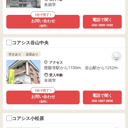
未就学
1分で完了！
電話で聞く
お問い合わせ
050-1809-1500
（無料）
コアシス谷山中央
空きあり
送迎あり
リストに
保存
アクセス
慈眼寺駅から1100m、谷山駅から1252m
受入年齢
未就学
1分で完了！
電話で聞く
お問い合わせ
050-1807-0898
（無料）
コアシス小松原