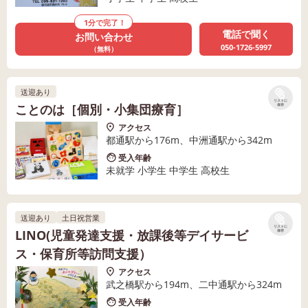
1分で完了！
電話で聞く
お問い合わせ
050-1726-5997
（無料）
送迎あり
リストに
ことのは［個別・小集団療育］
保存
アクセス
都通駅から176m、中洲通駅から342m
受入年齢
未就学 小学生 中学生 高校生
送迎あり
土日祝営業
リストに
LINO(児童発達支援・放課後等デイサービ
保存
ス・保育所等訪問支援）
アクセス
武之橋駅から194m、二中通駅から324m
受入年齢