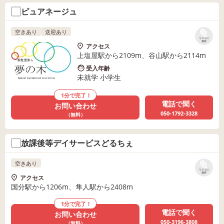
ピュアネージュ
空きあり
送迎あり
リストに
保存
アクセス
上塩屋駅から2109m、谷山駅から2114m
受入年齢
未就学 小学生
1分で完了！
電話で聞く
お問い合わせ
050-1792-3328
（無料）
放課後等デイサービスどるちぇ
空きあり
リストに
保存
アクセス
国分駅から1206m、隼人駅から2408m
1分で完了！
電話で聞く
お問い合わせ
050-3196-3808
（無料）