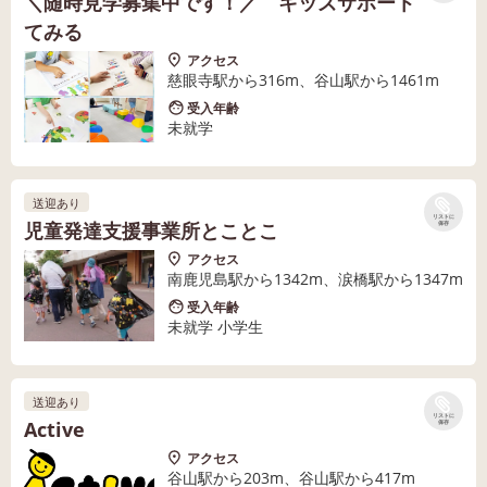
＼随時見学募集中です！／ キッズサポート
てみる
アクセス
慈眼寺駅から316m、谷山駅から1461m
受入年齢
未就学
送迎あり
リストに
児童発達支援事業所とことこ
保存
アクセス
南鹿児島駅から1342m、涙橋駅から1347m
受入年齢
未就学 小学生
送迎あり
リストに
Active
保存
アクセス
谷山駅から203m、谷山駅から417m