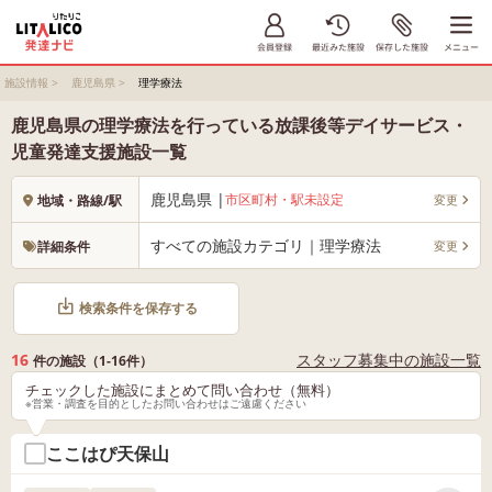
施設情報
>
鹿児島県
>
理学療法
鹿児島県の理学療法を行っている放課後等デイサービス・
児童発達支援施設一覧
鹿児島県 |
市区町村・駅未設定
変更
地域・路線/駅
すべての施設カテゴリ｜理学療法
変更
詳細条件
検索条件を保存する
16
スタッフ募集中の施設一覧
件の施設（1-16件）
チェックした施設にまとめて問い合わせ（無料）
※営業・調査を目的としたお問い合わせはご遠慮ください
ここはぴ天保山