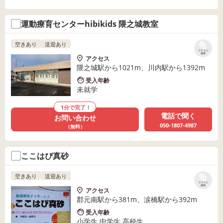
運動療育センターhibikids 隈之城教室
空きあり
送迎あり
リストに
保存
アクセス
隈之城駅から1021m、川内駅から1392m
受入年齢
未就学
1分で完了！
電話で聞く
お問い合わせ
050-1807-4987
（無料）
ここはぴ真砂
空きあり
送迎あり
リストに
保存
アクセス
郡元南駅から381m、涙橋駅から392m
受入年齢
小学生 中学生 高校生