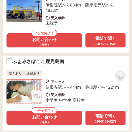
伊集院駅から834m、薩摩松元駅から
4832m
受入年齢
未就学
1分で完了！
電話で聞く
お問い合わせ
050-1785-1503
（無料）
ふぁみさぽここ鹿児島南
空きあり
送迎あり
リストに
保存
アクセス
慈眼寺駅から444m、谷山駅から1221m
受入年齢
小学生 中学生 高校生
1分で完了！
電話で聞く
お問い合わせ
050-3138-5279
（無料）