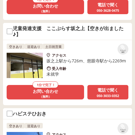
電話で聞く
お問い合わせ
050-3628-0475
（無料）
児童発達支援 ここぷらす坂之上【空きが出ました
♪】
空きあり
送迎あり
土日祝営業
リストに
保存
アクセス
坂之上駅から726m、慈眼寺駅から2269m
受入年齢
未就学
1分で完了！
電話で聞く
お問い合わせ
050-3033-0352
（無料）
ハビステひおき
空きあり
送迎あり
リストに
保存
アクセス