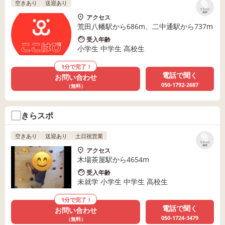
空きあり
送迎あり
リストに
保存
アクセス
荒田八幡駅から686m、二中通駅から737m
受入年齢
小学生 中学生 高校生
1分で完了！
電話で聞く
お問い合わせ
050-1792-2687
（無料）
きらスポ
空きあり
送迎あり
土日祝営業
リストに
保存
アクセス
木場茶屋駅から4654m
受入年齢
未就学 小学生 中学生 高校生
1分で完了！
電話で聞く
お問い合わせ
050-1724-3479
（無料）