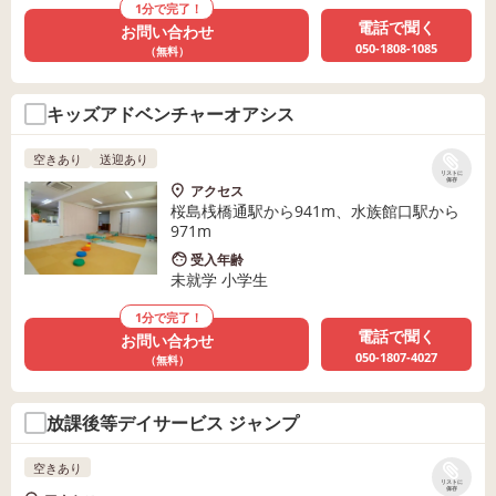
1分で完了！
電話で聞く
お問い合わせ
050-1808-1085
（無料）
キッズアドベンチャーオアシス
空きあり
送迎あり
リストに
保存
アクセス
桜島桟橋通駅から941m、水族館口駅から
971m
受入年齢
未就学 小学生
1分で完了！
電話で聞く
お問い合わせ
050-1807-4027
（無料）
放課後等デイサービス ジャンプ
空きあり
リストに
保存