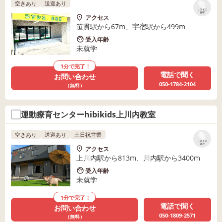
空きあり
送迎あり
リストに
保存
アクセス
笹貫駅から67m、宇宿駅から499m
受入年齢
未就学
1分で完了！
電話で聞く
お問い合わせ
050-1784-2104
（無料）
運動療育センターhibikids上川内教室
空きあり
送迎あり
土日祝営業
リストに
保存
アクセス
上川内駅から813m、川内駅から3400m
受入年齢
未就学
1分で完了！
電話で聞く
お問い合わせ
050-1809-2571
（無料）