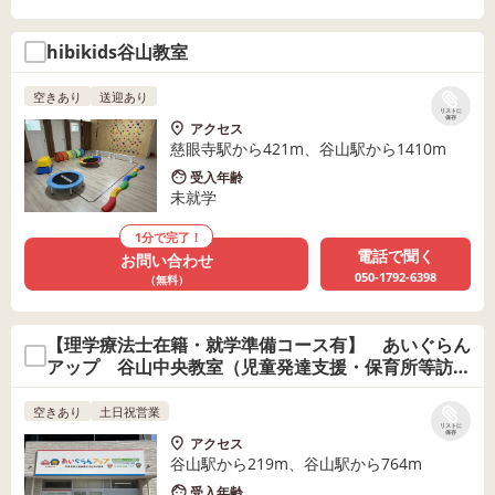
hibikids谷山教室
空きあり
送迎あり
リストに
保存
アクセス
慈眼寺駅から421m、谷山駅から1410m
受入年齢
未就学
1分で完了！
電話で聞く
お問い合わせ
050-1792-6398
（無料）
【理学療法士在籍・就学準備コース有】 あいぐらん
アップ 谷山中央教室（児童発達支援・保育所等訪
問）
空きあり
土日祝営業
リストに
保存
アクセス
谷山駅から219m、谷山駅から764m
受入年齢