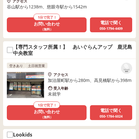
アクセス
谷山駅から1238m、慈眼寺駅から1542m
1分で完了！
電話で聞く
お問い合わせ
050-1794-4409
（無料）
【専門スタッフ所属！】 あいぐらんアップ 鹿児島
中央教室
空きあり
土日祝営業
リストに
保存
アクセス
加治屋町駅から280m、高見橋駅から398m
受入年齢
未就学
1分で完了！
電話で聞く
お問い合わせ
050-1784-6024
（無料）
Lookids