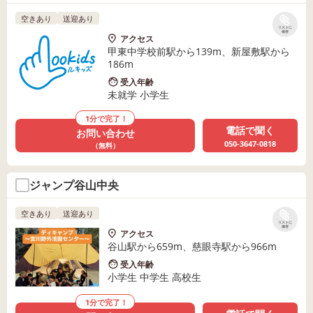
空きあり
送迎あり
リストに
保存
アクセス
甲東中学校前駅から139m、新屋敷駅から
186m
受入年齢
未就学 小学生
1分で完了！
電話で聞く
お問い合わせ
050-3647-0818
（無料）
ジャンプ谷山中央
空きあり
送迎あり
リストに
保存
アクセス
谷山駅から659m、慈眼寺駅から966m
受入年齢
小学生 中学生 高校生
1分で完了！