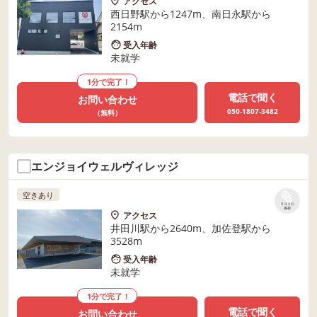
アクセス
西日野駅から1247m、南日永駅から
2154m
受入年齢
未就学
1分で完了！
電話で聞く
お問い合わせ
050-1807-3482
（無料）
エンジョイウェルヴィレッジ
空きあり
リストに
保存
アクセス
井田川駅から2640m、加佐登駅から
3528m
受入年齢
未就学
1分で完了！
電話で聞く
お問い合わせ