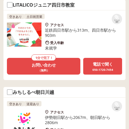
LITALICOジュニア四日市教室
空きあり
土日祝営業
リストに
保存
アクセス
近鉄四日市駅から313m、四日市駅から
903m
受入年齢
未就学
1分で完了！
電話で聞く
お問い合わせ
050-1720-7454
（無料）
みちしるべ朝日川越
空きあり
送迎あり
リストに
保存
アクセス
伊勢朝日駅から2067m、朝日駅から
2806m