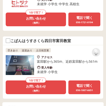
未就学 小学生 中学生 高校生
1分で完了！
電話で聞く
お問い合わせ
050-1721-0194
（無料）
こぱんはうすさくら四日市富田教室
空きあり
送迎あり
土日祝営業
リストに
保存
アクセス
富田駅から365m、近鉄富田駅から561m
受入年齢
未就学 小学生
1分で完了！
電話で聞く
お問い合わせ
050-1807-6651
（無料）