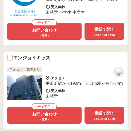
受入年齢
未就学 小学生 中学生
1分で完了！
電話で聞く
お問い合わせ
050-1808-1196
（無料）
エンジョイキッズ
空きあり
送迎あり
リストに
保存
アクセス
平田町駅から192m、三日市駅から1784m
受入年齢
未就学
1分で完了！
電話で聞く
お問い合わせ
050-3628-8920
（無料）