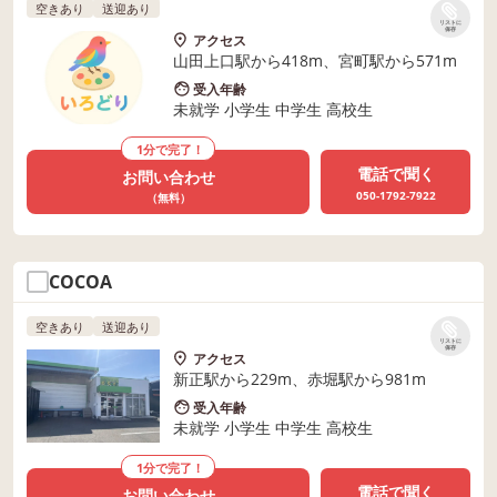
空きあり
送迎あり
リストに
保存
アクセス
山田上口駅から418m、宮町駅から571m
受入年齢
未就学 小学生 中学生 高校生
1分で完了！
電話で聞く
お問い合わせ
050-1792-7922
（無料）
COCOA
空きあり
送迎あり
リストに
保存
アクセス
新正駅から229m、赤堀駅から981m
受入年齢
未就学 小学生 中学生 高校生
1分で完了！
電話で聞く
お問い合わせ