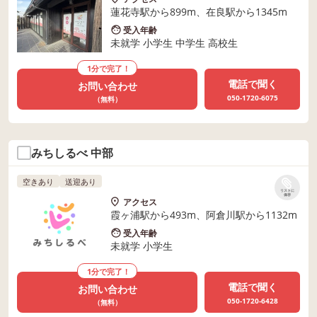
蓮花寺駅から899m、在良駅から1345m
受入年齢
未就学 小学生 中学生 高校生
1分で完了！
電話で聞く
お問い合わせ
050-1720-6075
（無料）
みちしるべ 中部
空きあり
送迎あり
リストに
保存
アクセス
霞ヶ浦駅から493m、阿倉川駅から1132m
受入年齢
未就学 小学生
1分で完了！
電話で聞く
お問い合わせ
050-1720-6428
（無料）