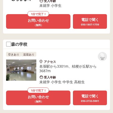
受入年齢
未就学 小学生
1分で完了！
電話で聞く
お問い合わせ
050-1807-1759
（無料）
森の学校
空きあり
送迎あり
リストに
保存
アクセス
名張駅から3301m、桔梗が丘駅から
3687m
受入年齢
未就学 小学生 中学生 高校生
1分で完了！
電話で聞く
お問い合わせ
050-3733-5991
（無料）