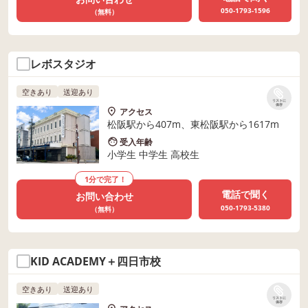
050-1793-1596
（無料）
レボスタジオ
空きあり
送迎あり
リストに
保存
アクセス
松阪駅から407m、東松阪駅から1617m
受入年齢
小学生 中学生 高校生
1分で完了！
電話で聞く
お問い合わせ
050-1793-5380
（無料）
KID ACADEMY＋四日市校
空きあり
送迎あり
リストに
保存