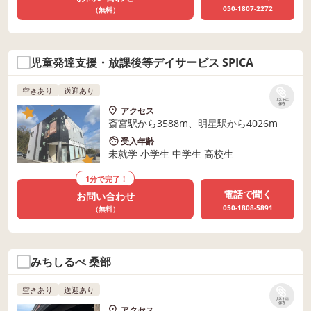
050-1807-2272
（無料）
児童発達支援・放課後等デイサービス SPICA
空きあり
送迎あり
リストに
保存
アクセス
斎宮駅から3588m、明星駅から4026m
受入年齢
未就学 小学生 中学生 高校生
1分で完了！
電話で聞く
お問い合わせ
050-1808-5891
（無料）
みちしるべ 桑部
空きあり
送迎あり
リストに
保存
アクセス