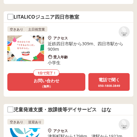
LITALICOジュニア四日市教室
空きあり
土日祝営業
リストに
保存
アクセス
近鉄四日市駅から309m、四日市駅から
909m
受入年齢
小学生
1分で完了！
電話で聞く
お問い合わせ
050-1808-3849
（無料）
児童発達支援・放課後等デイサービス はな
空きあり
送迎あり
リストに
保存
アクセス
津新町駅から1798m、津駅から1922m