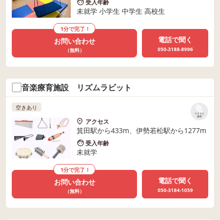
受入年齢
未就学 小学生 中学生 高校生
1分で完了！
電話で聞く
お問い合わせ
050-3188-8996
（無料）
音楽療育施設 リズムラビット
空きあり
リストに
保存
アクセス
箕田駅から433m、伊勢若松駅から1277m
受入年齢
未就学
1分で完了！
電話で聞く
お問い合わせ
050-3184-1059
（無料）