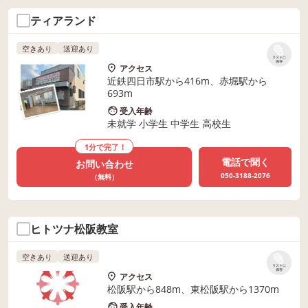
ティアランド
空きあり
送迎あり
リストに
保存
アクセス
近鉄四日市駅から416m、赤堀駅から
693m
受入年齢
未就学 小学生 中学生 高校生
1分で完了！
電話で聞く
お問い合わせ
050-3188-2076
（無料）
ヒトツナ松阪教室
空きあり
送迎あり
リストに
保存
アクセス
松阪駅から848m、東松阪駅から1370m
受入年齢