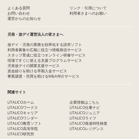
よくある質問
リンク・引用について
お問い合わせ
利用者さまへのお願い
運営からのお知らせ
児発・放デイ運営法人の皆さまへ
放デイ・児発の業務を効率化する請求ソフト
利用者募集や広報に役立つ情報発信サービス
スタッフ育成に役立つオンライン研修サービス
現場ですぐに使える支援プログラムサービス
児発放デイの開業支援サービス
資金繰りを助ける早期入金サービス
事業譲渡・売買を助けるM&A仲介サービス
関連サイト
LITALICOホーム
企業情報はこちら
LITALICOワークス
LITALICO仕事ナビ
LITALICOキャリア
LITALICOジュニア
LITALICOワンダー
LITALICOライフ
LITALICO教育ソフト
LITALICO発達特性検査
LITALICO高等学院
LITALICOレジデンス
LITALICO研究所