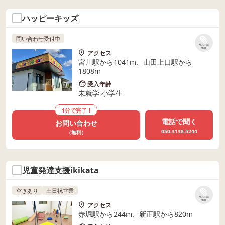
ハッピーキッズ
問い合わせ受付中
リストに
保存
アクセス
宮川駅から1041m、山田上口駅から
1808m
受入年齢
未就学 小学生
1分で完了！
電話で聞く
お問い合わせ
050-3138-5244
（無料）
児童発達支援ikikata
空きあり
土日祝営業
リストに
保存
アクセス
赤堀駅から244m、新正駅から820m