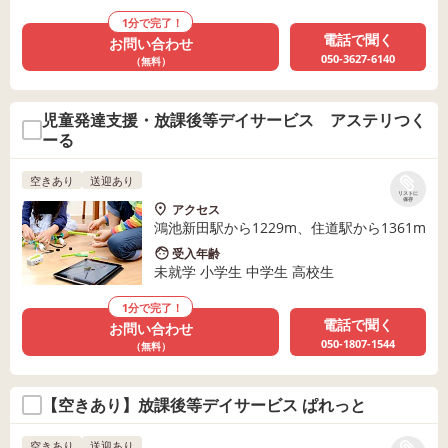
1分で完了！
電話で聞く
お問い合わせ
050-3627-6140
（無料）
児童発達支援・放課後等デイサービス アステリつく
ーる
空きあり
送迎あり
リストに
保存
アクセス
鴻池新田駅から1229m、住道駅から1361m
受入年齢
未就学 小学生 中学生 高校生
1分で完了！
電話で聞く
お問い合わせ
050-1807-1544
（無料）
【空きあり】放課後等デイサービス ぱれっと
空きあり
送迎あり