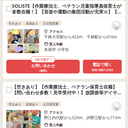
SOLISTE【作業療法士、ベテラン児童指導員保育士が
多数在籍！】【音楽や運動の集団活動が充実☆】【問
い合わせ多数★】
空きあり
送迎あり
土日祝営業
リストに
保存
アクセス
千林大宮駅から422m、千林駅から616m
受入年齢
未就学 小学生
1分で完了！
電話で聞く
お問い合わせ
050-1807-2153
（無料）
【空きあり】【作業療法士、ベテラン保育士在籍】
【問い合わせ多数！見学受付中！】放課後等デイサー
ビス Ｐｅｒｃｈ〜パーチ〜
空きあり
送迎あり
土日祝営業
リストに
保存
アクセス
野江内代駅から529m、JR野江駅から713m
受入年齢