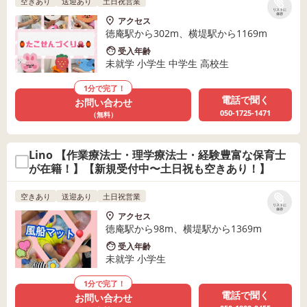
空きあり
送迎あり
土日祝営業
リストに
保存
アクセス
徳庵駅から302m、横堤駅から1169m
受入年齢
未就学 小学生 中学生 高校生
1分で完了！
電話で聞く
お問い合わせ
050-1725-1471
（無料）
Lino 【作業療法士・理学療法士・経験豊富な保育士
が在籍！】【新規受付中〜土日祝も空きあり！】
空きあり
送迎あり
土日祝営業
リストに
保存
アクセス
徳庵駅から98m、横堤駅から1369m
受入年齢
未就学 小学生
1分で完了！
電話で聞く
お問い合わせ