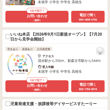
未就学 小学生 中学生 高校生
1分で完了！
電話で聞く
お問い合わせ
050-1809-3756
（無料）
いいね本店 【2026年9月1日新規オープン】【7月20
日から見学会開始】
空きあり
送迎あり
土日祝営業
リストに
保存
アクセス
清水駅から356m、新森古市駅から544m
受入年齢
未就学 小学生 中学生 高校生
1分で完了！
電話で聞く
お問い合わせ
050-1784-9074
（無料）
児童発達支援・放課後等デイサービスすたーりー