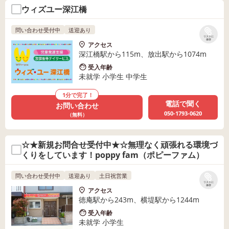
ウィズユー深江橋
問い合わせ受付中
送迎あり
リストに
保存
アクセス
深江橋駅から115m、放出駅から1074m
受入年齢
未就学 小学生 中学生
1分で完了！
電話で聞く
お問い合わせ
050-1793-0620
（無料）
☆★新規お問合せ受付中★☆無理なく頑張れる環境づ
くりをしています！poppy fam（ポピーファム）
問い合わせ受付中
送迎あり
土日祝営業
リストに
保存
アクセス
徳庵駅から243m、横堤駅から1244m
受入年齢
未就学 小学生