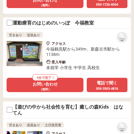
050-1726-8504
（無料）
運動療育のはじめのいっぽ 今福教室
空きあり
送迎あり
リストに
保存
アクセス
今福鶴見駅から349m、新森古市駅から
1138m
受入年齢
未就学 小学生 中学生 高校生
1分で完了！
電話で聞く
お問い合わせ
050-3503-4816
（無料）
【遊びの中から社会性を育む】癒しの森Kids はな
てん
空きあり
送迎あり
土日祝営業
リストに
保存
アクセス