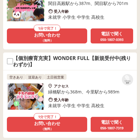
関目高殿駅から387m、関目駅から701m
受入年齢
未就学 小学生 中学生 高校生
1分で完了！
電話で聞く
お問い合わせ
050-1807-0393
（無料）
【個別療育充実】WONDER FULL【新規受付中(残り
わずか)】
空きあり
送迎あり
土日祝営業
リストに
保存
アクセス
緑橋駅から368m、今里駅から989m
受入年齢
未就学 小学生 中学生 高校生
1分で完了！
電話で聞く
お問い合わせ
050-1807-7319
（無料）