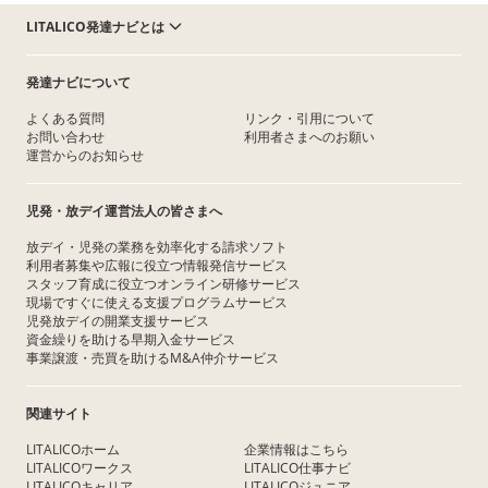
LITALICO発達ナビとは
発達ナビについて
よくある質問
リンク・引用について
お問い合わせ
利用者さまへのお願い
運営からのお知らせ
児発・放デイ運営法人の皆さまへ
放デイ・児発の業務を効率化する請求ソフト
利用者募集や広報に役立つ情報発信サービス
スタッフ育成に役立つオンライン研修サービス
現場ですぐに使える支援プログラムサービス
児発放デイの開業支援サービス
資金繰りを助ける早期入金サービス
事業譲渡・売買を助けるM&A仲介サービス
関連サイト
LITALICOホーム
企業情報はこちら
LITALICOワークス
LITALICO仕事ナビ
LITALICOキャリア
LITALICOジュニア