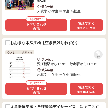
892m
受入年齢
未就学 小学生 中学生 高校生
1分で完了！
電話で聞く
お問い合わせ
050-3187-7414
（無料）
おおきな木深江橋【空き枠残りわずか】
空きあり
送迎あり
リストに
保存
アクセス
深江橋駅から133m、放出駅から1130m
受入年齢
未就学 小学生 中学生 高校生
1分で完了！
電話で聞く
お問い合わせ
050-1808-6286
（無料）
児童発達支援・放課後等デイサービス ゆあてらす