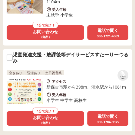
1104m
受入年齢
未就学 小学生
1分で完了！
電話で聞く
お問い合わせ
050-1721-4369
（無料）
児童発達支援・放課後等デイサービスすたーりーつる
み
空きあり
送迎あり
土日祝営業
リストに
保存
アクセス
新森古市駅から398m、清水駅から1081m
受入年齢
小学生 中学生 高校生
1分で完了！
電話で聞く
お問い合わせ
050-1784-9875
（無料）