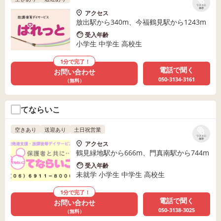
リストに
保存
アクセス
放出駅から340m、今福鶴見駅から1243m
受入年齢
小学生 中学生 高校生
1分で完了！
電話で聞く
お問い合わせ
050-3134-3161
（無料）
てならいこ
空きあり
送迎あり
土日祝営業
リストに
保存
アクセス
鶴見緑地駅から666m、門真南駅から744m
受入年齢
未就学 小学生 中学生 高校生
1分で完了！
電話で聞く
お問い合わせ
050-3138-3025
（無料）