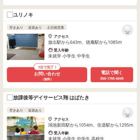
ユリノキ
空きあり
送迎あり
土日祝営業
リストに
保存
アクセス
放出駅から643m、徳庵駅から1085m
受入年齢
未就学 小学生 中学生
1分で完了！
電話で聞く
お問い合わせ
050-1785-6049
（無料）
放課後等デイサービス翔 はばたき
空きあり
送迎あり
リストに
保存
アクセス
鴻池新田駅から1054m、住道駅から1295m
受入年齢
未就学 小学生 中学生 高校生