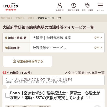
施設情報
>
大阪府
>
徳庵
>
放課後等デイサービス
大阪府学研都市線徳庵駅の放課後等デイサービス一覧
大阪府 | 学研都市線 徳庵
変更
地域・路線/駅
放課後等デイサービス
変更
詳細条件
検索条件を保存する
92
スタッフ募集中の施設一覧
件の施設（1-20件）
チェックした施設にまとめて問い合わせ（無料）
※営業・調査を目的としたお問い合わせはご遠慮ください
Pono【空きわずか】理学療法士・保育士・心理士が
在籍♪「運動・SSTの支援が充実しています！！