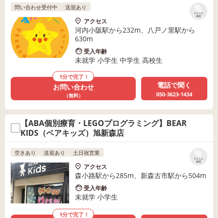
問い合わせ受付中
送迎あり
リストに
保存
アクセス
河内小阪駅から232m、八戸ノ里駅から
630m
受入年齢
未就学 小学生 中学生 高校生
1分で完了！
電話で聞く
お問い合わせ
050-3623-1434
（無料）
【ABA個別療育・LEGOプログラミング】BEAR
KIDS（ベアキッズ）旭新森店
空きあり
送迎あり
土日祝営業
リストに
保存
アクセス
森小路駅から285m、新森古市駅から504m
受入年齢
未就学 小学生
1分で完了！