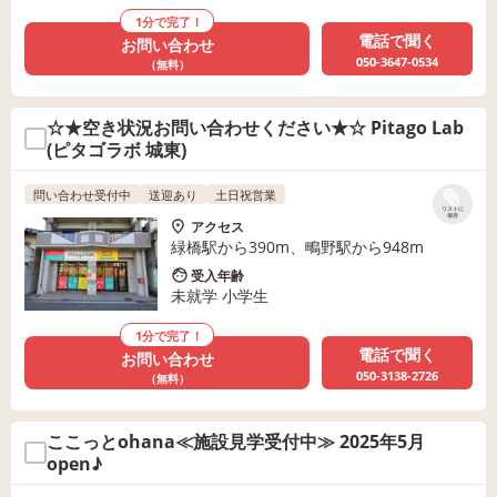
1分で完了！
電話で聞く
お問い合わせ
050-3647-0534
（無料）
☆★空き状況お問い合わせください★☆ Pitago Lab
(ピタゴラボ 城東)
問い合わせ受付中
送迎あり
土日祝営業
リストに
保存
アクセス
緑橋駅から390m、鴫野駅から948m
受入年齢
未就学 小学生
1分で完了！
電話で聞く
お問い合わせ
050-3138-2726
（無料）
ここっとohana≪施設見学受付中≫ 2025年5月
open♪