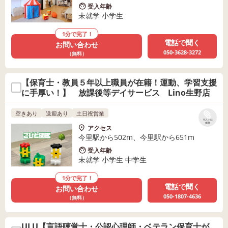
受入年齢
未就学 小学生
1分で完了！
電話で聞く
お問い合わせ
050-3628-3272
（無料）
【保育士・教員５年以上職員が在籍！運動、学習支援
に手厚い！】 放課後等デイサービス Lino生野店
空きあり
送迎あり
土日祝営業
リストに
保存
アクセス
今里駅から502m、今里駅から651m
受入年齢
未就学 小学生 中学生
1分で完了！
電話で聞く
お問い合わせ
050-1807-4636
（無料）
ULU【言語聴覚士・公認心理師・ベテラン保育士が