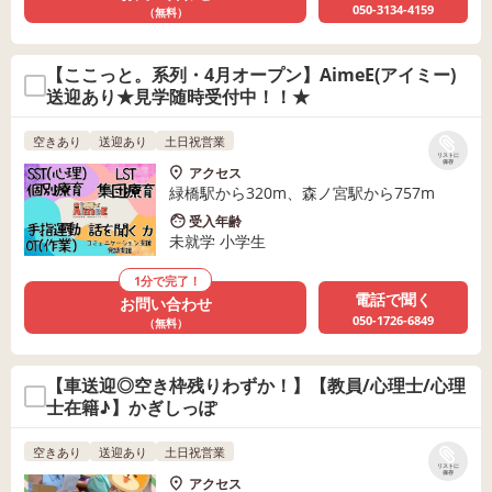
050-3134-4159
（無料）
【ここっと。系列・4月オープン】AimeE(アイミー)
送迎あり★見学随時受付中！！★
空きあり
送迎あり
土日祝営業
リストに
保存
アクセス
緑橋駅から320m、森ノ宮駅から757m
受入年齢
未就学 小学生
1分で完了！
電話で聞く
お問い合わせ
050-1726-6849
（無料）
【車送迎◎空き枠残りわずか！】【教員/心理士/心理
士在籍♪】かぎしっぽ
空きあり
送迎あり
土日祝営業
リストに
保存
アクセス