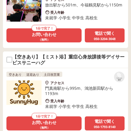
放出駅から501m、今福鶴見駅から1150m
受入年齢
未就学 小学生 中学生 高校生
1分で完了！
電話で聞く
お問い合わせ
050-3204-3048
（無料）
【空きあり】【ミスト浴】重症心身放課後等デイサー
ビスサニーハグ
空きあり
送迎あり
土日祝営業
リストに
保存
アクセス
門真南駅から995m、鴻池新田駅から
1193m
受入年齢
未就学 小学生 中学生 高校生
1分で完了！
電話で聞く
お問い合わせ
050-1793-8140
（無料）