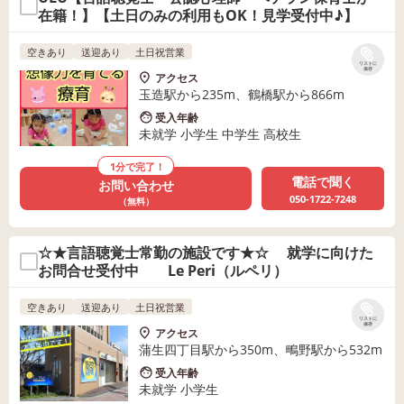
在籍！】【土日のみの利用もOK！見学受付中♪】
空きあり
送迎あり
土日祝営業
リストに
保存
アクセス
玉造駅から235m、鶴橋駅から866m
受入年齢
未就学 小学生 中学生 高校生
1分で完了！
電話で聞く
お問い合わせ
050-1722-7248
（無料）
☆★言語聴覚士常勤の施設です★☆ 就学に向けた
お問合せ受付中 Le Peri（ルペリ）
空きあり
送迎あり
土日祝営業
リストに
保存
アクセス
蒲生四丁目駅から350m、鴫野駅から532m
受入年齢
未就学 小学生