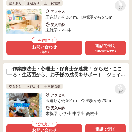
空きあり
送迎あり
土日祝営業
リストに
保存
アクセス
玉造駅から381m、鶴橋駅から673m
受入年齢
未就学 小学生
1分で完了！
電話で聞く
お問い合わせ
050-1807-9217
（無料）
作業療法士・心理士・保育士が連携！ からだ・ここ
ろ・生活面から、お子様の成長をサポート ジョイラ
ンド本店
空きあり
送迎あり
土日祝営業
リストに
保存
アクセス
玉造駅から501m、今里駅から793m
受入年齢
未就学 小学生 中学生 高校生
1分で完了！
電話で聞く
お問い合わせ