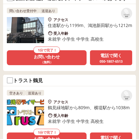
問い合わせ受付中
送迎あり
リストに
保存
アクセス
住道駅から1199m、鴻池新田駅から1212m
受入年齢
未就学 小学生 中学生 高校生
1分で完了！
電話で聞く
お問い合わせ
050-1807-6513
（無料）
トラスト鶴見
空きあり
送迎あり
リストに
保存
アクセス
鶴見緑地駅から809m、横堤駅から1038m
受入年齢
未就学 小学生 中学生 高校生
1分で完了！
電話で聞く
お問い合わせ