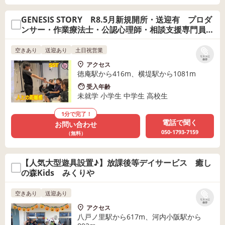
GENESIS STORY R8.5月新規開所・送迎有 プロダ
ンサー・作業療法士・公認心理師・相談支援専門員在
籍！
空きあり
送迎あり
土日祝営業
リストに
保存
アクセス
徳庵駅から416m、横堤駅から1081m
受入年齢
未就学 小学生 中学生 高校生
1分で完了！
電話で聞く
お問い合わせ
050-1793-7159
（無料）
【人気大型遊具設置♪】放課後等デイサービス 癒し
の森Kids みくりや
空きあり
送迎あり
リストに
保存
アクセス
八戸ノ里駅から617m、河内小阪駅から