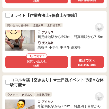
050-1809-9455
（無料）
ミライト【作業療法士●保育士が在籍】
問い合わせ受付中
送迎あり
土日祝営業
リストに
保存
アクセス
鶴見緑地駅から593m、門真南駅から715m
受入年齢
未就学 小学生 中学生 高校生
1分で完了！
電話で聞く
お問い合わせ
050-3187-3102
（無料）
コロル今福【空きあり】★土日祝イベントで様々な体
験可能★
空きあり
送迎あり
土日祝営業
リストに
保存
アクセス
今福鶴見駅から239m、蒲生四丁目駅から