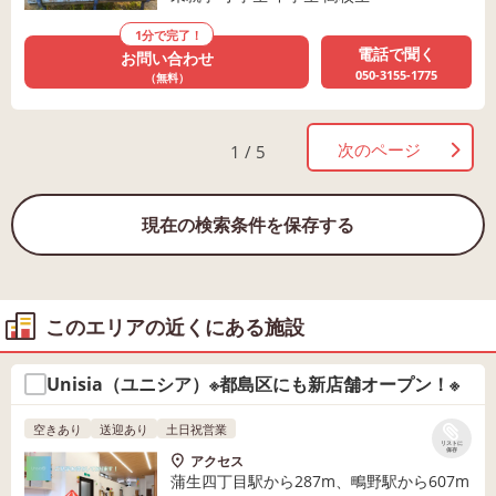
1分で完了！
電話で聞く
お問い合わせ
050-3155-1775
（無料）
次のページ
1 / 5
現在の検索条件を保存する
このエリアの近くにある施設
Unisia（ユニシア）※都島区にも新店舗オープン！※
空きあり
送迎あり
土日祝営業
リストに
保存
アクセス
蒲生四丁目駅から287m、鴫野駅から607m