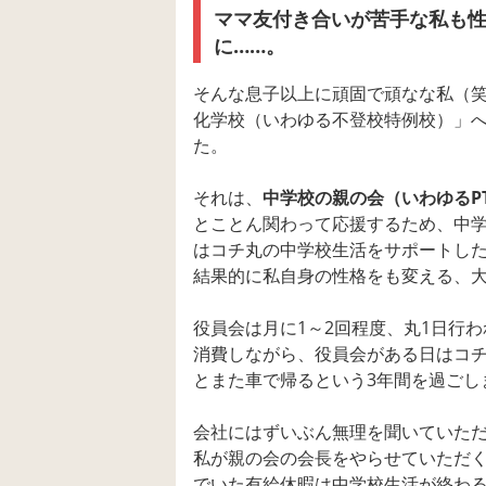
ママ友付き合いが苦手な私も
に……。
そんな息子以上に頑固で頑なな私（
化学校（いわゆる不登校特例校）」へ
た。
それは、
中学校の親の会（いわゆるP
とことん関わって応援するため、中学
はコチ丸の中学校生活をサポートし
結果的に私自身の性格をも変える、
役員会は月に1～2回程度、丸1日行
消費しながら、役員会がある日はコチ
とまた車で帰るという3年間を過ごし
会社にはずいぶん無理を聞いていただ
私が親の会の会長をやらせていただ
でいた有給休暇は中学校生活が終わる