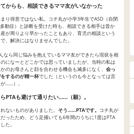
ってからも、相談できるママ友がいなかった
まり得意ではない私。コチ丸が小学3年生でASD（自閉
如多動症）と診断を受けた時も、相談できる相手は昔か
出産が周りより早かったこともあり、育児の相談という
じで、解決にはなりませんでした。
んなら同じ悩みを抱えているママ友ができたら現状を相
るのになーとどこかでは思っていましたが、当時の私は
ほかのお母さんと顔を合わせる機会も滅多になく、
会っ
拶をするのが精一杯
でした（というのも今となっては言
が……）。
らPTAも避けて通りたい……（願）。
られないものがありました。
そう……PTAです。
コチ丸が
だったため、どう足掻いても6年間のうちに1度はPTA
ました。