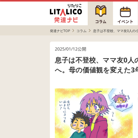
発達ナビTOP
コラム
息子は不登校、ママ友0人の
2025/01/12公開
息子は不登校、ママ友0人
へ。母の価値観を変えた3