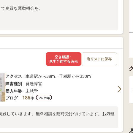
ィで良質な運動機会を。
合わせください。
空き確認・
リストに保存
見学予約する
(無料)
アクセス
車道駅から38m、千種駅から350m
障害種別
発達障害
受入年齢
未就学
186
ブログ
件
ブログup
実践していきます。無料相談を随時受け付けています。お気軽