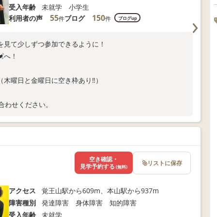
受入年齢
未就学 小学生
55
150
利用者の声
ブログ
件
件
ブログup
を見て少しずつ参加できるように！
へ！
（木曜日と金曜日に空き枠あり‼）
合わせください。
空き確認・
リストに保存
見学予約する
(無料)
アクセス
覚王山駅から609m、本山駅から937m
障害種別
発達障害 身体障害 知的障害
受入年齢
未就学