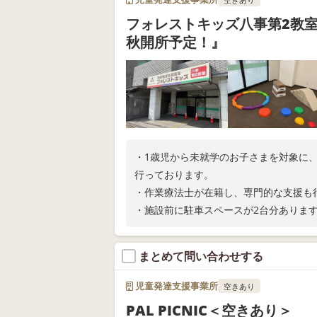
フォレストキッズ八事第2教室
秋開所予定！』
・1歳児から未就学のお子さまを対象に
行っております。
・作業療法士が在籍し、専門的な支援も
・施設前に駐車スペースが2台分ありま
まとめて問い合わせする
児童発達支援事業所
空きあり
PAL PICNIC＜空きあり＞