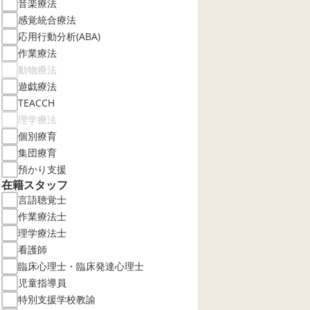
音楽療法
感覚統合療法
応用行動分析(ABA)
作業療法
動物療法
遊戯療法
TEACCH
理学療法
個別療育
集団療育
預かり支援
在籍スタッフ
言語聴覚士
作業療法士
理学療法士
看護師
臨床心理士・臨床発達心理士
児童指導員
特別支援学校教諭