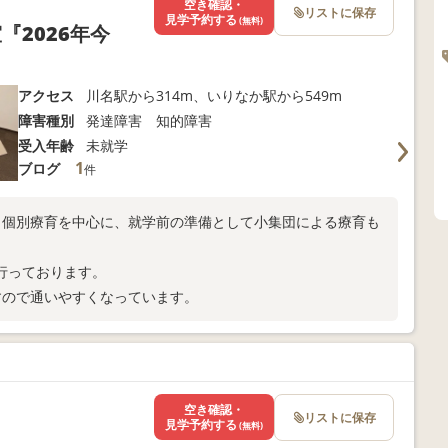
空き確認・
リストに保存
見学予約する
(無料)
『2026年今
アクセス
川名駅から314m、いりなか駅から549m
障害種別
発達障害 知的障害
受入年齢
未就学
1
ブログ
件
、個別療育を中心に、就学前の準備として小集団による療育も
行っております。
すので通いやすくなっています。
空き確認・
リストに保存
見学予約する
(無料)