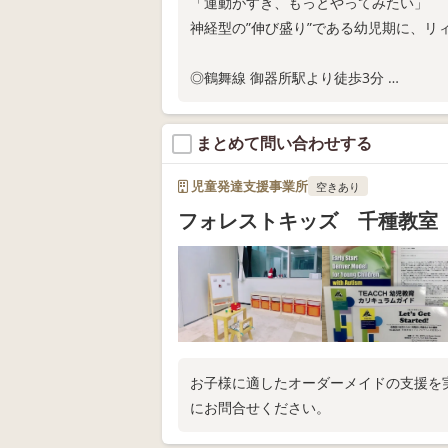
「運動がすき、もっとやってみたい」
神経型の”伸び盛り”である幼児期に、リ
◎鶴舞線 御器所駅より徒歩3分
◎現在、固定枠ご利用の相談受付中
◎スタジオ体験随時実施中
まとめて問い合わせする
お電話またはWEB問い合わせにてお問い
児童発達支援事業所
空きあり
フォレストキッズ 千種教室
お子様に適したオーダーメイドの支援を
にお問合せください。