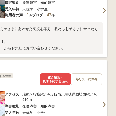
障害種別
発達障害 知的障害
受入年齢
未就学 小学生
1
43
利用者の声
ブログ
件
件
色のお子さまにあわせた支援を考え、教材もお子さまに合ったも
ます。
イトからお気軽にお問い合わせください。
日祝営業
空き確認・
リストに保存
見学予約する
(無料)
アクセス
瑞穂区役所駅から512m、瑞穂運動場西駅から
910m
障害種別
発達障害 知的障害
受入年齢
未就学 小学生