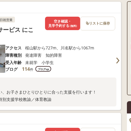
日祝営業
空き確認・
リストに保存
見学予約する
(無料)
ービス にこ
アクセス
桜山駅から727m、川名駅から1067m
障害種別
発達障害 知的障害
受入年齢
未就学 小学生
114
ブログ
件
ブログup
い、お子さまひとりひとりに合った支援を行います！
特別支援学校教諭／体育教諭