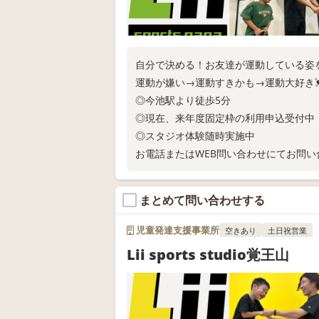
自分で決める！お友達が運動している姿
運動が嫌い→運動すきかも→運動大好き
◎今池駅より徒歩5分
◎現在、来年度固定枠の利用申込受付中
◎スタジオ体験随時実施中
お電話またはWEB問い合わせにてお問い
まとめて問い合わせする
児童発達支援事業所
空きあり
土日祝営業
Lii sports studio覚王山