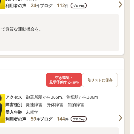
24
112
利用者の声
ブログ
件
件
ブログup
ィで良質な運動機会を。
合わせください。
空き確認・
リストに保存
見学予約する
(無料)
アクセス
御器所駅から365m、荒畑駅から386m
障害種別
発達障害 身体障害 知的障害
受入年齢
未就学
59
144
利用者の声
ブログ
件
件
ブログup