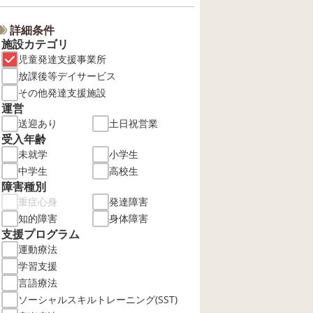
詳細条件
施設カテゴリ
児童発達支援事業所
放課後等デイサービス
その他発達支援施設
運営
送迎あり
土日祝営業
受入年齢
未就学
小学生
中学生
高校生
障害種別
重症心身
発達障害
知的障害
身体障害
支援プログラム
運動療法
学習支援
言語療法
ソーシャルスキルトレーニング(SST)