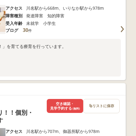
アクセス
川名駅から668m、いりなか駅から978m
障害種別
発達障害 知的障害
受入年齢
未就学 小学生
30
ブログ
件
！」を育てる療育を行っています。
空き確認・
リストに保存
見学予約する
(無料)
り！！個別・
す
アクセス
川名駅から707m、御器所駅から978m