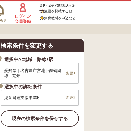
児発・放デイ運営法人向け
施設を掲載する
open_in_new
ログイン
療育教材を申込む
open_in_new
会員登録
検索条件を変更する
選択中の地域・路線/駅
愛知県｜名古屋市営地下鉄鶴舞
変更
線 荒畑
選択中の詳細条件
児童発達支援事業所
変更
現在の検索条件を保存する