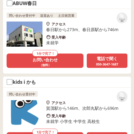
ABUW春日
問い合わせ受付中
送迎あり
土日祝営業
リストに
保存
アクセス
春日駅から273m、春日原駅から746m
受入年齢
未就学
1分で完了！
電話で聞く
お問い合わせ
050-3647-1687
（無料）
kids i かも
問い合わせ受付中
リストに
保存
アクセス
賀茂駅から146m、次郎丸駅から696m
受入年齢
未就学 小学生 中学生 高校生
1分で完了！