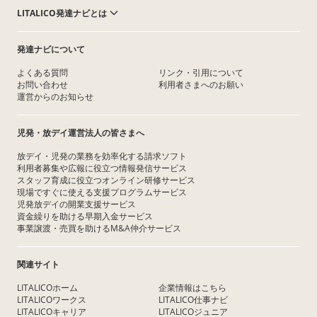
LITALICO発達ナビとは
発達ナビについて
よくある質問
リンク・引用について
お問い合わせ
利用者さまへのお願い
運営からのお知らせ
児発・放デイ運営法人の皆さまへ
放デイ・児発の業務を効率化する請求ソフト
利用者募集や広報に役立つ情報発信サービス
スタッフ育成に役立つオンライン研修サービス
現場ですぐに使える支援プログラムサービス
児発放デイの開業支援サービス
資金繰りを助ける早期入金サービス
事業譲渡・売買を助けるM&A仲介サービス
関連サイト
LITALICOホーム
企業情報はこちら
LITALICOワークス
LITALICO仕事ナビ
LITALICOキャリア
LITALICOジュニア