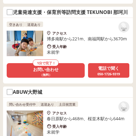
児童発達支援・保育所等訪問支援 TEKUNOBI 那珂川
空きあり
送迎あり
リストに
保存
アクセス
博多南駅から221m、南福岡駅から3670m
受入年齢
未就学
1分で完了！
電話で聞く
お問い合わせ
050-1726-9319
（無料）
ABUW大野城
問い合わせ受付中
送迎あり
土日祝営業
リストに
保存
アクセス
春日原駅から468m、桜並木駅から644m
受入年齢
未就学