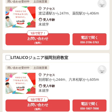
問い合わせ受付中
土日祝営業
リストに
保存
アクセス
渡辺通駅から247m、薬院駅から406m
受入年齢
未就学
1分で完了！
電話で聞く
お問い合わせ
050-3196-5763
（無料）
LITALICOジュニア福岡別府教室
問い合わせ受付中
土日祝営業
リストに
保存
アクセス
別府駅から244m、六本松駅から605m
受入年齢
未就学
1分で完了！
電話で聞く
お問い合わせ
050-1807-7898
（無料）