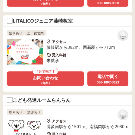
050-1808-0858
（無料）
LITALICOジュニア藤崎教室
空きあり
土日祝営業
リストに
保存
アクセス
藤崎駅から392m、西新駅から712m
受入年齢
未就学
1分で完了！
電話で聞く
お問い合わせ
050-1807-3623
（無料）
こども発達ルームらんらん
空きあり
送迎あり
リストに
保存
アクセス
博多南駅から1501m、南福岡駅から2030m
受入年齢