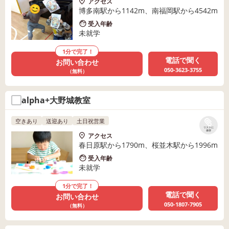
アクセス
博多南駅から1142m、南福岡駅から4542m
受入年齢
未就学
1分で完了！
電話で聞く
お問い合わせ
050-3623-3755
（無料）
alpha+大野城教室
空きあり
送迎あり
土日祝営業
リストに
保存
アクセス
春日原駅から1790m、桜並木駅から1996m
受入年齢
未就学
1分で完了！
電話で聞く
お問い合わせ
050-1807-7905
（無料）