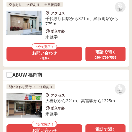
空きあり
送迎あり
土日祝営業
リストに
保存
アクセス
千代県庁口駅から371m、呉服町駅から
775m
受入年齢
未就学
1分で完了！
電話で聞く
お問い合わせ
050-1726-7535
（無料）
ABUW 福岡南
問い合わせ受付中
送迎あり
リストに
保存
アクセス
大橋駅から221m、高宮駅から1225m
受入年齢
未就学
1分で完了！
電話で聞く
お問い合わせ