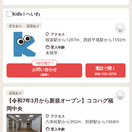
kids i へいわ
空きあり
送迎あり
リストに
保存
アクセス
桜坂駅から1287m、西鉄平尾駅から1592m
受入年齢
未就学
1分で完了！
電話で聞く
お問い合わせ
050-1721-8776
（無料）
送迎あり
リストに
【令和7年3月から新規オープン】ココハグ福
保存
岡中央
アクセス
六本松駅から992m、別府駅から1068m
受入年齢