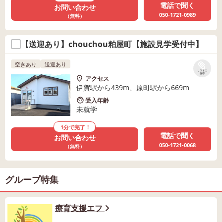
電話で聞く
お問い合わせ
050-1721-0989
（無料）
【送迎あり】chouchou粕屋町【施設見学受付中】
空きあり
送迎あり
リストに
保存
アクセス
伊賀駅から439m、原町駅から669m
受入年齢
未就学
1分で完了！
電話で聞く
お問い合わせ
050-1721-0068
（無料）
グループ特集
療育支援エフ