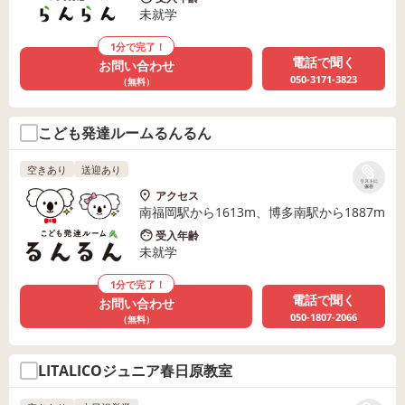
未就学
1分で完了！
電話で聞く
お問い合わせ
050-3171-3823
（無料）
こども発達ルームるんるん
空きあり
送迎あり
リストに
保存
アクセス
南福岡駅から1613m、博多南駅から1887m
受入年齢
未就学
1分で完了！
電話で聞く
お問い合わせ
050-1807-2066
（無料）
LITALICOジュニア春日原教室