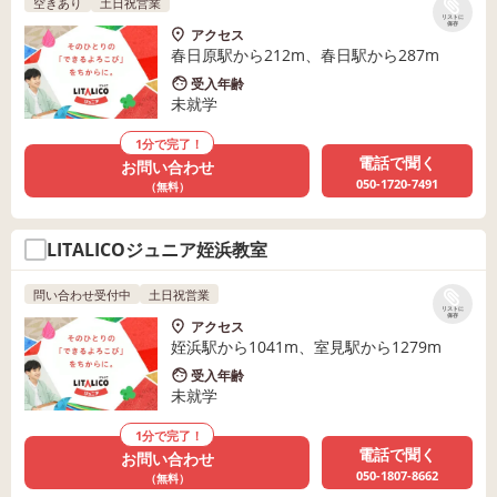
空きあり
土日祝営業
リストに
保存
アクセス
春日原駅から212m、春日駅から287m
受入年齢
未就学
1分で完了！
電話で聞く
お問い合わせ
050-1720-7491
（無料）
LITALICOジュニア姪浜教室
問い合わせ受付中
土日祝営業
リストに
保存
アクセス
姪浜駅から1041m、室見駅から1279m
受入年齢
未就学
1分で完了！
電話で聞く
お問い合わせ
050-1807-8662
（無料）