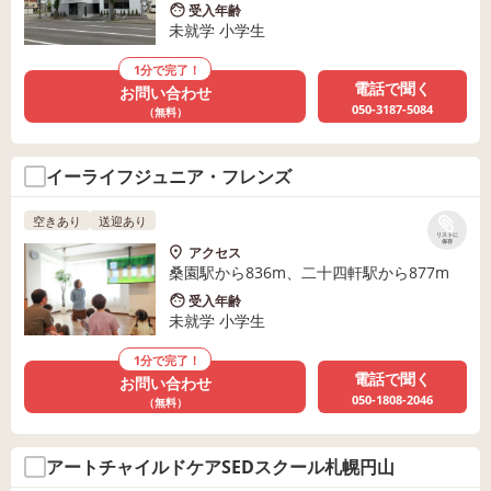
受入年齢
未就学 小学生
1分で完了！
電話で聞く
お問い合わせ
050-3187-5084
（無料）
イーライフジュニア・フレンズ
空きあり
送迎あり
リストに
保存
アクセス
桑園駅から836m、二十四軒駅から877m
受入年齢
未就学 小学生
1分で完了！
電話で聞く
お問い合わせ
050-1808-2046
（無料）
アートチャイルドケアSEDスクール札幌円山