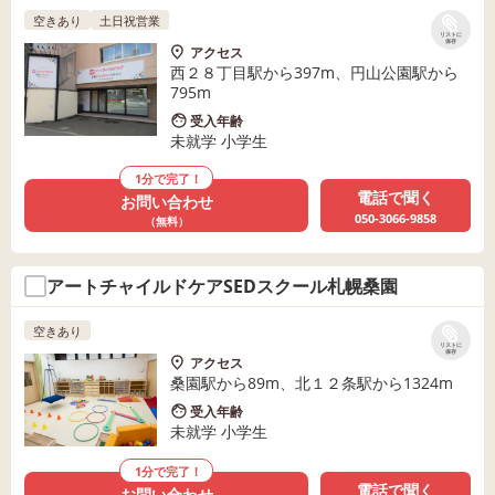
空きあり
土日祝営業
リストに
保存
アクセス
西２８丁目駅から397m、円山公園駅から
795m
受入年齢
未就学 小学生
1分で完了！
電話で聞く
お問い合わせ
050-3066-9858
（無料）
アートチャイルドケアSEDスクール札幌桑園
空きあり
リストに
保存
アクセス
桑園駅から89m、北１２条駅から1324m
受入年齢
未就学 小学生
1分で完了！
電話で聞く
お問い合わせ