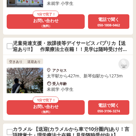
未就学 小学生
1分で完了！
電話で聞く
お問い合わせ
050-1808-0462
（無料）
児童発達支援・放課後等デイサービス パプリカ【送
迎あり!!】 作業療法士在籍！！見学は随時受け付け
ます♪
空きあり
送迎あり
リストに
保存
アクセス
太平駅から427m、新琴似駅から1273m
受入年齢
未就学 小学生
1分で完了！
電話で聞く
お問い合わせ
050-3196-3274
（無料）
カラメル 【送迎(カラメルから車で10分圏内)あり！言
語聴覚士・理学療法士在籍！見学随時受付中♪】