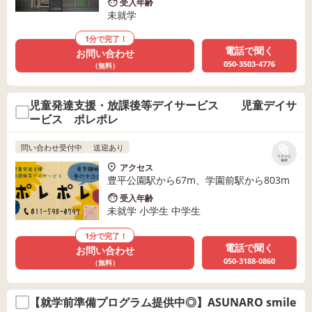
受入年齢
未就学
1分で完了！
電話で聞く
お問い合わせ
050-3503-4776
（無料）
児童発達支援・放課後等デイサービス 児童デイサ
ービス ポレポレ
問い合わせ受付中
送迎あり
リストに
保存
アクセス
豊平公園駅から67m、学園前駅から803m
受入年齢
未就学 小学生 中学生
1分で完了！
電話で聞く
お問い合わせ
050-3188-0860
（無料）
【就学前準備プログラム提供中◎】ASUNARO smile