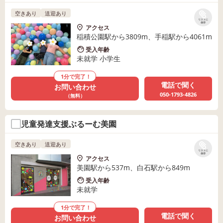
空きあり
送迎あり
リストに
保存
アクセス
稲積公園駅から3809m、手稲駅から4061m
受入年齢
未就学 小学生
1分で完了！
電話で聞く
お問い合わせ
050-1793-4826
（無料）
児童発達支援ぶるーむ美園
空きあり
送迎あり
リストに
保存
アクセス
美園駅から537m、白石駅から849m
受入年齢
未就学
1分で完了！
電話で聞く
お問い合わせ