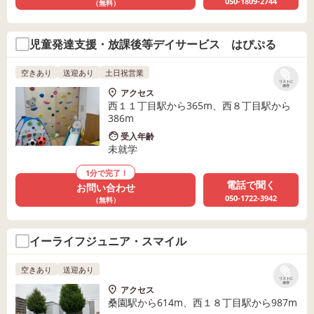
050-1809-2744
（無料）
児童発達支援・放課後等デイサービス はぴぷる
空きあり
送迎あり
土日祝営業
リストに
保存
アクセス
西１１丁目駅から365m、西８丁目駅から
386m
受入年齢
未就学
1分で完了！
電話で聞く
お問い合わせ
050-1722-3942
（無料）
イーライフジュニア・スマイル
空きあり
送迎あり
リストに
保存
アクセス
桑園駅から614m、西１８丁目駅から987m