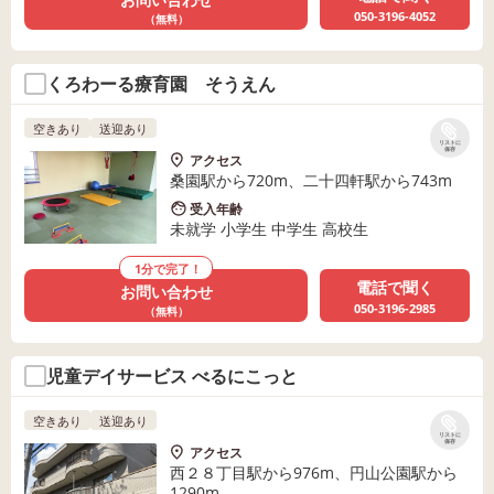
050-3196-4052
（無料）
くろわーる療育園 そうえん
空きあり
送迎あり
リストに
保存
アクセス
桑園駅から720m、二十四軒駅から743m
受入年齢
未就学 小学生 中学生 高校生
1分で完了！
電話で聞く
お問い合わせ
050-3196-2985
（無料）
児童デイサービス べるにこっと
空きあり
送迎あり
リストに
保存
アクセス
西２８丁目駅から976m、円山公園駅から
1290m