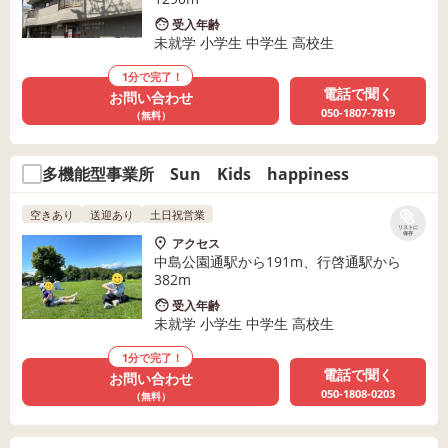
受入年齢
未就学 小学生 中学生 高校生
1分で完了！
電話で聞く
お問い合わせ
050-1807-7819
（無料）
多機能型事業所 Sun Kids happiness
空きあり
送迎あり
土日祝営業
リストに
保存
アクセス
中島公園通駅から191m、行啓通駅から
382m
受入年齢
未就学 小学生 中学生 高校生
1分で完了！
電話で聞く
お問い合わせ
050-1808-0203
（無料）