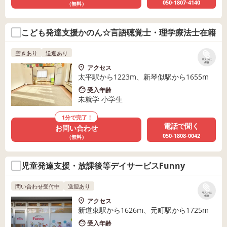
050-1807-4140
（無料）
こども発達支援かのん☆言語聴覚士・理学療法士在籍
空きあり
送迎あり
リストに
保存
アクセス
太平駅から1223m、新琴似駅から1655m
受入年齢
未就学 小学生
1分で完了！
電話で聞く
お問い合わせ
050-1808-0042
（無料）
児童発達支援・放課後等デイサービスFunny
問い合わせ受付中
送迎あり
リストに
保存
アクセス
新道東駅から1626m、元町駅から1725m
受入年齢