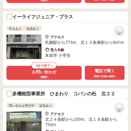
（無料）
イーライフジュニア・プラス
空きあり
送迎あり
リストに
保存
アクセス
札幌駅から773m、北１３条東駅から841m
受入年齢
未就学 小学生
1分で完了！
電話で聞く
お問い合わせ
050-3186-4851
（無料）
多機能型事業所 ひまわり コパンの杜 北２２
問い合わせ受付中
送迎あり
リストに
保存
アクセス
北２４条駅から209m、北１８条駅から
756m