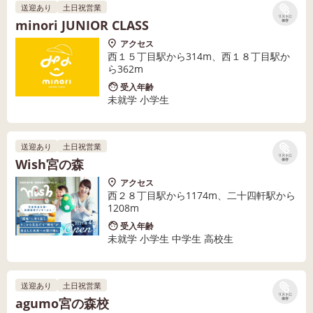
送迎あり
土日祝営業
リストに
minori JUNIOR CLASS
保存
アクセス
西１５丁目駅から314m、西１８丁目駅か
ら362m
受入年齢
未就学 小学生
送迎あり
土日祝営業
リストに
Wish宮の森
保存
アクセス
西２８丁目駅から1174m、二十四軒駅から
1208m
受入年齢
未就学 小学生 中学生 高校生
送迎あり
土日祝営業
リストに
agumo宮の森校
保存