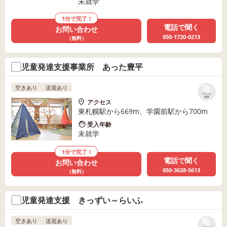
未就学
1分で完了！
電話で聞く
お問い合わせ
050-1720-0213
（無料）
児童発達支援事業所 あった豊平
空きあり
送迎あり
リストに
保存
アクセス
東札幌駅から669m、学園前駅から700m
受入年齢
未就学
1分で完了！
電話で聞く
お問い合わせ
050-3628-5613
（無料）
児童発達支援 きっずい～らいふ
空きあり
送迎あり