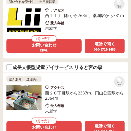
問い合わせ受付中
土日祝営業
リストに
保存
アクセス
西１１丁目駅から763m、桑園駅から781m
受入年齢
未就学
1分で完了！
電話で聞く
お問い合わせ
050-1721-1483
（無料）
成長支援型児童デイサービス リると宮の森
空きあり
送迎あり
リストに
保存
アクセス
西２８丁目駅から2337m、円山公園駅から
2364m
受入年齢
未就学
1分で完了！
電話で聞く
お問い合わせ