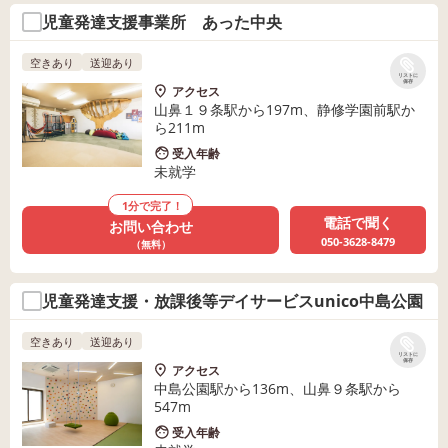
児童発達支援事業所 あった中央
空きあり
送迎あり
リストに
保存
アクセス
山鼻１９条駅から197m、静修学園前駅か
ら211m
受入年齢
未就学
1分で完了！
電話で聞く
お問い合わせ
050-3628-8479
（無料）
児童発達支援・放課後等デイサービスunico中島公園
空きあり
送迎あり
リストに
保存
アクセス
中島公園駅から136m、山鼻９条駅から
547m
受入年齢