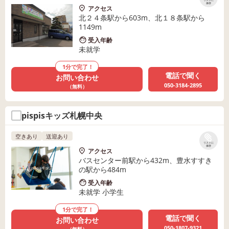
リストに
保存
アクセス
北２４条駅から603m、北１８条駅から
1149m
受入年齢
未就学
1分で完了！
電話で聞く
お問い合わせ
050-3184-2895
（無料）
pispisキッズ札幌中央
空きあり
送迎あり
リストに
保存
アクセス
バスセンター前駅から432m、豊水すすき
の駅から484m
受入年齢
未就学 小学生
1分で完了！
電話で聞く
お問い合わせ
050-1807-9321