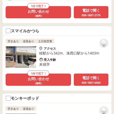
1分で完了！
電話で聞く
お問い合わせ
050-1807-2175
（無料）
スマイルかつら
空きあり
送迎あり
土日祝営業
リストに
保存
アクセス
桂駅から342m、洛西口駅から1403m
受入年齢
未就学
1分で完了！
電話で聞く
お問い合わせ
050-1807-6560
（無料）
モンキーポッド
空きあり
送迎あり
リストに
保存