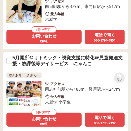
アクセス
向日町駅から379m、東向日駅から517m
受入年齢
未就学
1分で完了！
電話で聞く
お問い合わせ
050-1794-4851
（無料）
5月開所＠リトミック・視覚支援に特化＠児童発達支
援・放課後等デイサービス にゃんこ
空きあり
送迎あり
リストに
保存
アクセス
同志社前駅から188m、興戸駅から247m
受入年齢
未就学 小学生
1分で完了！
電話で聞く
お問い合わせ
050-1793-7392
（無料）