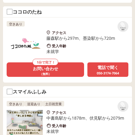
ココロのたね
空きあり
リストに
保存
アクセス
藤森駅から297m、墨染駅から720m
受入年齢
未就学
1分で完了！
電話で聞く
お問い合わせ
050-3174-7064
（無料）
スマイルふしみ
空きあり
送迎あり
土日祝営業
リストに
保存
アクセス
中書島駅から1878m、伏見駅から2079m
受入年齢
未就学