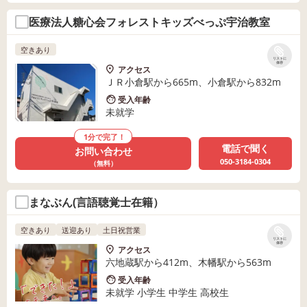
医療法人糖心会フォレストキッズべっぷ宇治教室
空きあり
リストに
保存
アクセス
ＪＲ小倉駅から665m、小倉駅から832m
受入年齢
未就学
1分で完了！
電話で聞く
お問い合わせ
050-3184-0304
（無料）
まなぶん(言語聴覚士在籍）
空きあり
送迎あり
土日祝営業
リストに
保存
アクセス
六地蔵駅から412m、木幡駅から563m
受入年齢
未就学 小学生 中学生 高校生