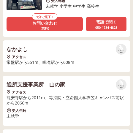
受入年齢
未就学 小学生 中学生 高校生
1分で完了！
電話で聞く
お問い合わせ
050-1784-4823
（無料）
なかよし
リストに
保存
アクセス
常盤駅から551m、鳴滝駅から608m
通所支援事業所 山の家
リストに
保存
アクセス
龍安寺駅から2011m、等持院・立命館大学衣笠キャンパス前駅
から2066m
受入年齢
未就学