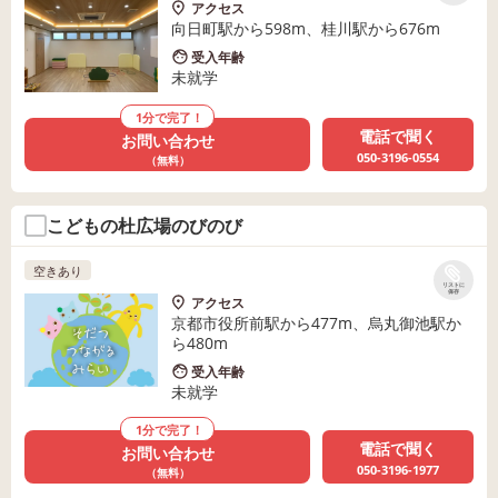
アクセス
向日町駅から598m、桂川駅から676m
受入年齢
未就学
1分で完了！
電話で聞く
お問い合わせ
050-3196-0554
（無料）
こどもの杜広場のびのび
空きあり
リストに
保存
アクセス
京都市役所前駅から477m、烏丸御池駅か
ら480m
受入年齢
未就学
1分で完了！
電話で聞く
お問い合わせ
050-3196-1977
（無料）