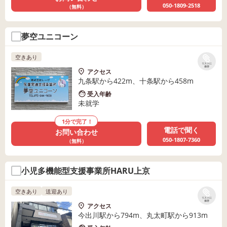
050-1809-2518
（無料）
夢空ユニコーン
空きあり
リストに
保存
アクセス
九条駅から422m、十条駅から458m
受入年齢
未就学
1分で完了！
電話で聞く
お問い合わせ
050-1807-7360
（無料）
小児多機能型支援事業所HARU上京
空きあり
送迎あり
リストに
保存
アクセス
今出川駅から794m、丸太町駅から913m