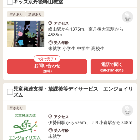
キッズ京丹後峰山教室
空きあり
送迎あり
リストに
保存
アクセス
峰山駅から1375m、京丹後大宮駅から
4585m
受入年齢
未就学 小学生 中学生 高校生
1分で完了！
電話で聞く
お問い合わせ
050-3161-9315
（無料）
児童発達支援・放課後等デイサービス エンジョイリ
ズム
空きあり
リストに
保存
アクセス
伊勢田駅から576m、ＪＲ小倉駅から748m
受入年齢
未就学