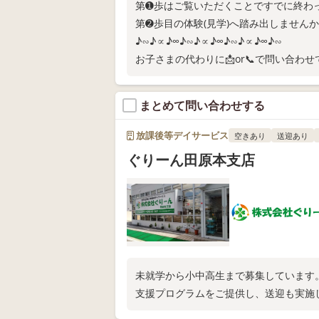
第➊歩はご覧いただくことですでに終わ
第➋歩目の体験(見学)へ踏み出しませんか
♪∽♪∝♪∞♪∽♪∝♪∞♪∽♪∝♪∞♪∽
お子さまの代わりに📩or📞で問い合わ
1回きりの出会いかもしれませんが、最
ません😁
まとめて問い合わせする
放課後等デイサービス
空きあり
送迎あり
ぐりーん田原本支店
未就学から小中高生まで募集しています
支援プログラムをご提供し、送迎も実施