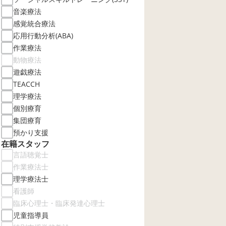
音楽療法
感覚統合療法
応用行動分析(ABA)
作業療法
動物療法
遊戯療法
TEACCH
理学療法
個別療育
集団療育
預かり支援
在籍スタッフ
言語聴覚士
作業療法士
理学療法士
看護師
臨床心理士・臨床発達心理士
児童指導員