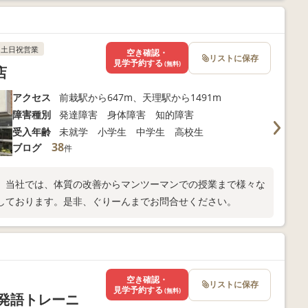
土日祝営業
空き確認・
リストに保存
見学予約する
(無料)
店
アクセス
前栽駅から647m、天理駅から1491m
障害種別
発達障害 身体障害 知的障害
受入年齢
未就学 小学生 中学生 高校生
38
ブログ
件
。当社では、体質の改善からマンツーマンでの授業まで様々な
しております。是非、ぐりーんまでお問合せください。
空き確認・
リストに保存
見学予約する
(無料)
～発語トレーニ