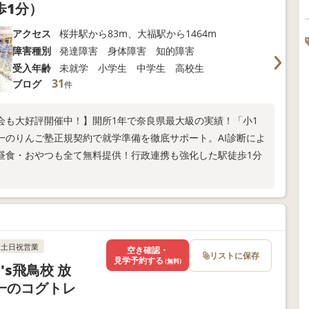
歩1分）
アクセス
桜井駅から83m、大福駅から1464m
障害種別
発達障害 身体障害 知的障害
受入年齢
未就学 小学生 中学生 高校生
31
ブログ
件
会も大好評開催中！】開所1年で奈良県最大級の実績！「小1
一のりんご塾正規契約で就学準備を徹底サポート。AI診断によ
昼食・おやつも全て無料提供！行政連携も強化した駅徒歩1分
土日祝営業
空き確認・
リストに保存
見学予約する
(無料)
's飛鳥校 放
一のコグトレ
）