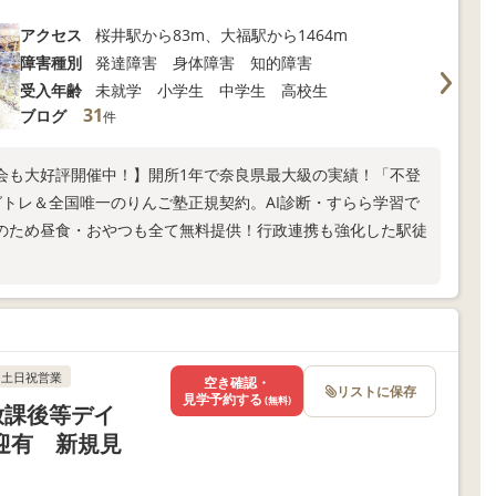
アクセス
桜井駅から83m、大福駅から1464m
障害種別
発達障害 身体障害 知的障害
受入年齢
未就学 小学生 中学生 高校生
31
ブログ
件
会も大好評開催中！】開所1年で奈良県最大級の実績！「不登
トレ＆全国唯一のりんご塾正規契約。AI診断・すらら学習で
のため昼食・おやつも全て無料提供！行政連携も強化した駅徒
土日祝営業
空き確認・
リストに保存
見学予約する
(無料)
放課後等デイ
迎有 新規見