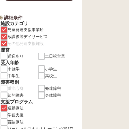
詳細条件
施設カテゴリ
児童発達支援事業所
放課後等デイサービス
その他発達支援施設
運営
送迎あり
土日祝営業
受入年齢
未就学
小学生
中学生
高校生
障害種別
重症心身
発達障害
知的障害
身体障害
支援プログラム
運動療法
学習支援
言語療法
ソーシャルスキルトレーニング(SST)