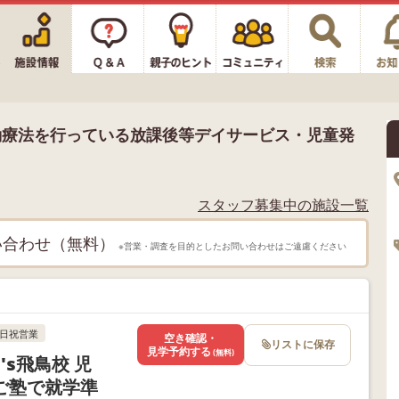
動療法を行っている放課後等デイサービス・児童発
スタッフ募集中の施設一覧
い合わせ（無料）
※営業・調査を目的としたお問い合わせはご遠慮ください
日祝営業
空き確認・
リストに保存
見学予約する
(無料)
's飛鳥校 児
ご塾で就学準