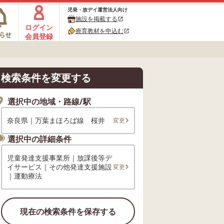
児発・放デイ運営法人向け
施設を掲載する
open_in_new
ログイン
療育教材を申込む
open_in_new
会員登録
検索条件を変更する
選択中の地域・路線/駅
奈良県｜万葉まほろば線 桜井
変更
選択中の詳細条件
児童発達支援事業所｜放課後等デ
イサービス｜その他発達支援施設
変更
｜運動療法
現在の検索条件を保存する