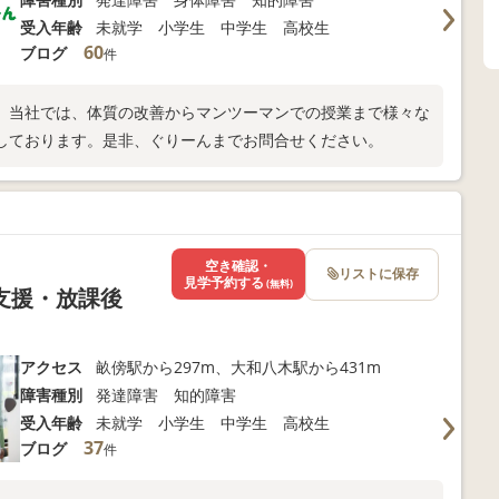
受入年齢
未就学 小学生 中学生 高校生
60
ブログ
件
。当社では、体質の改善からマンツーマンでの授業まで様々な
しております。是非、ぐりーんまでお問合せください。
空き確認・
リストに保存
見学予約する
(無料)
支援・放課後
アクセス
畝傍駅から297m、大和八木駅から431m
障害種別
発達障害 知的障害
受入年齢
未就学 小学生 中学生 高校生
37
ブログ
件