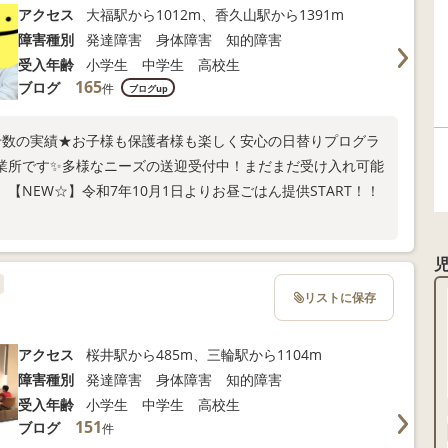
アクセス
大福駅から1012m、香久山駅から1391m
障害種別
発達障害 身体障害 知的障害
受入年齢
小学生 中学生 高校生
165
ブログ
件
ブログup
せ数の実績★お子様も保護者様も楽しく安心の日替りプログラ
業所です✨多様なニーズの送迎受付中！まだまだ受け入れ可能
NEW☆】令和7年10月1日よりお昼ごはん提供START！！
リストに保存
アクセス
桜井駅から485m、三輪駅から1104m
障害種別
発達障害 身体障害 知的障害
受入年齢
小学生 中学生 高校生
151
ブログ
件