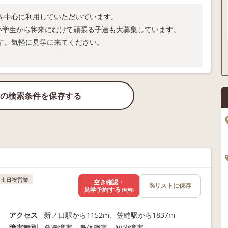
を中心に利用していただいています。
、小学生から将来にむけて頑張る子達も大募集しています。
す。気軽に見学に来てください。
の検索条件を保存する
土日祝営業
空き確認・
リストに保存
見学予約する
(無料)
アクセス
新ノ口駅から1152m、笠縫駅から1837m
障害種別
発達障害 身体障害 知的障害