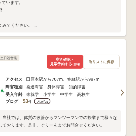
っています。
❓
せてみてください。
優先すべきはお子さま自身の気持ちで、それに勝るものはあり
土日祝営業
空き確認・
リストに保存
見学予約する
(無料)
アクセス
田原本駅から707m、笠縫駅から987m
障害種別
発達障害 身体障害 知的障害
受入年齢
未就学 小学生 中学生 高校生
53
ブログ
件
ブログup
。当社では、体質の改善からマンツーマンでの授業まで様々な
しております。是非、ぐりーんまでお問合せください。