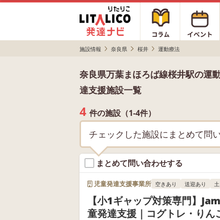
施設情報
奈良県
桜井
運動療法
奈良県万葉まほろば線桜井駅の運
達支援施設一覧
4
件の施設（1-4件）
チェックした施設にまとめて問
まとめて問い合わせする
児童発達支援事業所
空きあり
送迎あり
土
【小1ギャップ対策専門】Jam
童発達支援｜コグトレ・りん