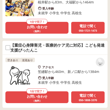
桜井駅から83m、大福駅から1464m
受入年齢
未就学 小学生 中学生 高校生
1分で完了！
電話で聞く
お問い合わせ
050-1721-1473
（無料）
【重症心身障害児・医療的ケア児に対応】こども発達
支援ぴったんこ
空きあり
送迎あり
リストに
保存
アクセス
笠縫駅から460m、新ノ口駅から1384m
受入年齢
未就学 小学生 中学生 高校生
1分で完了！
電話で聞く
お問い合わせ
050-1808-3370
（無料）