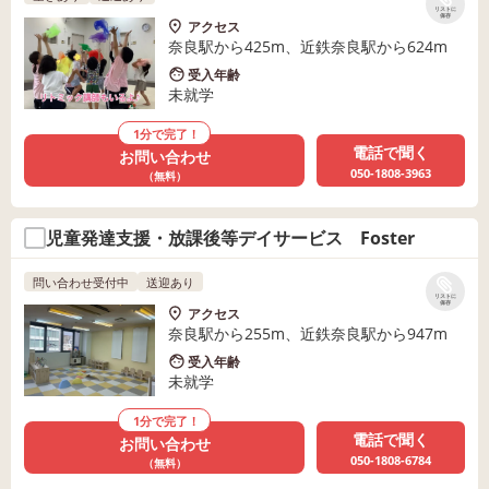
リストに
保存
アクセス
奈良駅から425m、近鉄奈良駅から624m
受入年齢
未就学
1分で完了！
電話で聞く
お問い合わせ
050-1808-3963
（無料）
児童発達支援・放課後等デイサービス Foster
問い合わせ受付中
送迎あり
リストに
保存
アクセス
奈良駅から255m、近鉄奈良駅から947m
受入年齢
未就学
1分で完了！
電話で聞く
お問い合わせ
050-1808-6784
（無料）