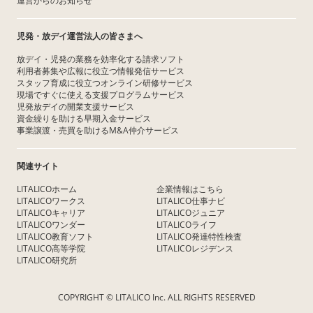
運営からのお知らせ
児発・放デイ運営法人の皆さまへ
放デイ・児発の業務を効率化する請求ソフト
利用者募集や広報に役立つ情報発信サービス
スタッフ育成に役立つオンライン研修サービス
現場ですぐに使える支援プログラムサービス
児発放デイの開業支援サービス
資金繰りを助ける早期入金サービス
事業譲渡・売買を助けるM&A仲介サービス
関連サイト
LITALICOホーム
企業情報はこちら
LITALICOワークス
LITALICO仕事ナビ
LITALICOキャリア
LITALICOジュニア
LITALICOワンダー
LITALICOライフ
LITALICO教育ソフト
LITALICO発達特性検査
LITALICO高等学院
LITALICOレジデンス
LITALICO研究所
COPYRIGHT © LITALICO Inc. ALL RIGHTS RESERVED