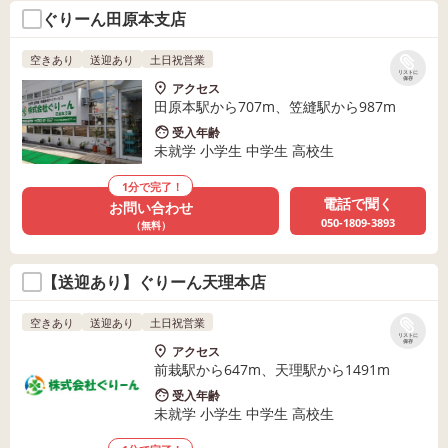
ぐりーん田原本支店
空きあり
送迎あり
土日祝営業
リストに
保存
アクセス
田原本駅から707m、笠縫駅から987m
受入年齢
未就学 小学生 中学生 高校生
1分で完了！
電話で聞く
お問い合わせ
050-1809-3893
（無料）
【送迎あり】ぐりーん天理本店
空きあり
送迎あり
土日祝営業
リストに
保存
アクセス
前栽駅から647m、天理駅から1491m
受入年齢
未就学 小学生 中学生 高校生