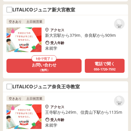
LITALICOジュニア新大宮教室
空きあり
土日祝営業
リストに
保存
アクセス
新大宮駅から379m、奈良駅から909m
受入年齢
未就学
1分で完了！
電話で聞く
お問い合わせ
050-1720-7592
（無料）
LITALICOジュニア奈良王寺教室
空きあり
土日祝営業
リストに
保存
アクセス
王寺駅から249m、信貴山下駅から1135m
受入年齢
未就学