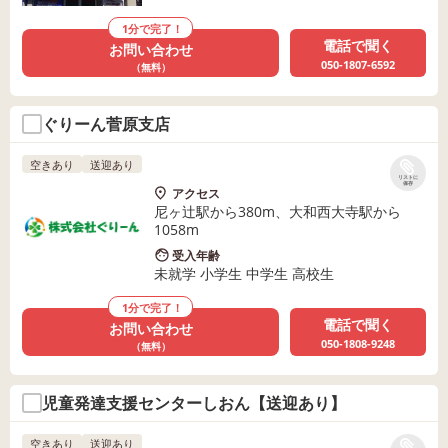
1分で完了！
電話で聞く
お問い合わせ
050-1807-6592
（無料）
ぐりーん菅原支店
空きあり
送迎あり
リストに
保存
アクセス
尼ヶ辻駅から380m、大和西大寺駅から
1058m
受入年齢
未就学 小学生 中学生 高校生
1分で完了！
電話で聞く
お問い合わせ
050-1808-9248
（無料）
児童発達支援センターしおん【送迎あり】
空きあり
送迎あり