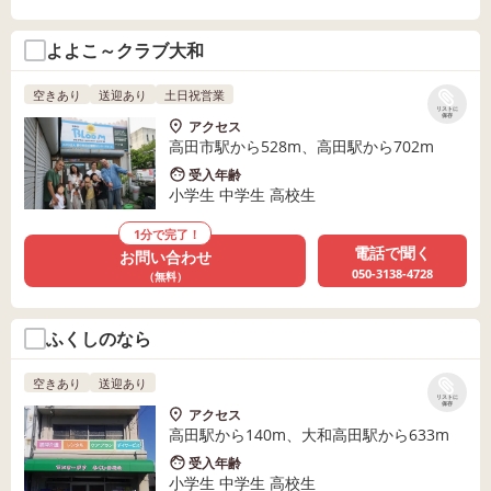
よよこ～クラブ大和
空きあり
送迎あり
土日祝営業
リストに
保存
アクセス
高田市駅から528m、高田駅から702m
受入年齢
小学生 中学生 高校生
1分で完了！
電話で聞く
お問い合わせ
050-3138-4728
（無料）
ふくしのなら
空きあり
送迎あり
リストに
保存
アクセス
高田駅から140m、大和高田駅から633m
受入年齢
小学生 中学生 高校生