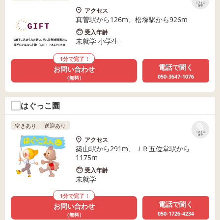
リストに
保存
アクセス
真菅駅から126m、松塚駅から926m
受入年齢
未就学 小学生
1分で完了！
電話で聞く
お問い合わせ
050-3647-1076
（無料）
はぐっこ園
空きあり
送迎あり
リストに
保存
アクセス
築山駅から291m、ＪＲ五位堂駅から
1175m
受入年齢
未就学
1分で完了！
電話で聞く
お問い合わせ
050-1726-4234
（無料）