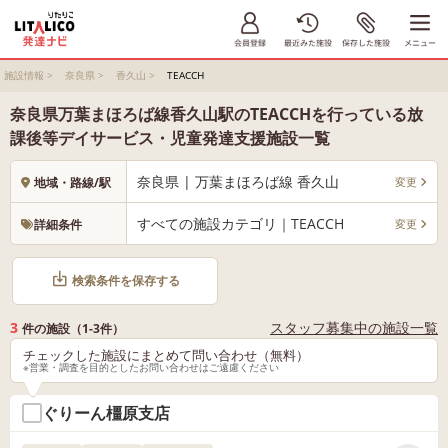
施設情報
>
奈良県
>
香久山
>
TEACCH
奈良県万葉まほろば線香久山駅のTEACCHを行っている放
課後等デイサービス・児童発達支援施設一覧
奈良県 | 万葉まほろば線 香久山
変更
地域・路線/駅
すべての施設カテゴリ｜TEACCH
変更
詳細条件
検索条件を保存する
3
スタッフ募集中の施設一覧
件の施設（1-3件）
チェックした施設にまとめて問い合わせ（無料）
※営業・調査を目的としたお問い合わせはご遠慮ください
ぐりーん橿原支店