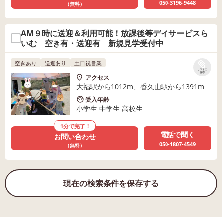
050-3196-9448
（無料）
AM９時に送迎＆利用可能！放課後等デイサービスら
いむ 空き有・送迎有 新規見学受付中
空きあり
送迎あり
土日祝営業
リストに
保存
アクセス
大福駅から1012m、香久山駅から1391m
受入年齢
小学生 中学生 高校生
1分で完了！
電話で聞く
お問い合わせ
050-1807-4549
（無料）
現在の検索条件を保存する