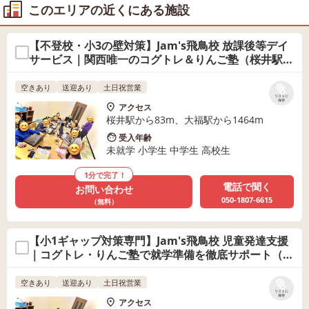
このエリアの近くにある施設
【不登校・小3の壁対策】Jam's飛鳥校 放課後等デイ
サービス｜関西唯一のコグトレ＆りんご塾（桜井駅徒
歩1分）
空きあり
送迎あり
土日祝営業
リストに
保存
アクセス
桜井駅から83m、大福駅から1464m
受入年齢
未就学 小学生 中学生 高校生
1分で完了！
電話で聞く
お問い合わせ
050-1807-6615
（無料）
【小1ギャップ対策専門】Jam's飛鳥校 児童発達支援
｜コグトレ・りんご塾で就学準備を徹底サポート（桜
井駅徒歩1分）
空きあり
送迎あり
土日祝営業
リストに
保存
アクセス