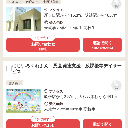
空きあり
送迎あり
土日祝営業
リストに
保存
アクセス
新ノ口駅から1152m、笠縫駅から1837m
受入年齢
未就学 小学生 中学生 高校生
1分で完了！
電話で聞く
お問い合わせ
050-1809-3784
（無料）
にじいろくれよん 児童発達支援・放課後等デイサー
ビス
空きあり
リストに
保存
アクセス
畝傍駅から297m、大和八木駅から431m
受入年齢
未就学 小学生 中学生 高校生
1分で完了！
電話で聞く
お問い合わせ