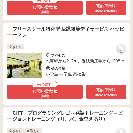
1分で完了！
電話で聞く
お問い合わせ
050-1809-3983
（無料）
フリースクール特化型 放課後等デイサービス ハッピ
ーマン
空きあり
リストに
保存
アクセス
忍海駅から217m、近鉄新庄駅から1298m
受入年齢
小学生 中学生 高校生
1分で完了！
電話で聞く
お問い合わせ
050-1807-2929
（無料）
GIFT～プログラミングレゴ～発語トレーニング～ビ
ジョントレーニング（月、水、金空きあり）
空きあり
送迎あり