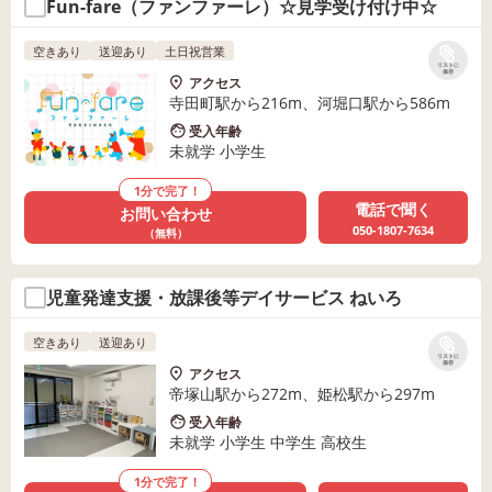
Fun-fare（ファンファーレ）☆見学受け付け中☆
空きあり
送迎あり
土日祝営業
リストに
保存
アクセス
寺田町駅から216m、河堀口駅から586m
受入年齢
未就学 小学生
1分で完了！
電話で聞く
お問い合わせ
050-1807-7634
（無料）
児童発達支援・放課後等デイサービス ねいろ
空きあり
送迎あり
リストに
保存
アクセス
帝塚山駅から272m、姫松駅から297m
受入年齢
未就学 小学生 中学生 高校生
1分で完了！