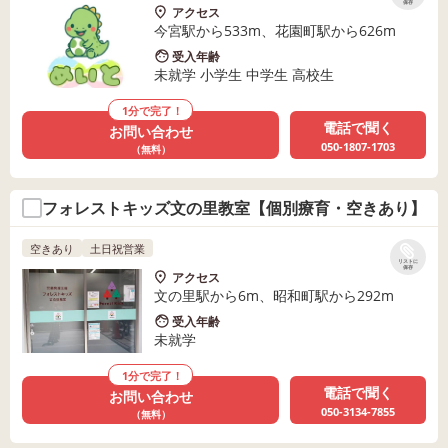
保存
アクセス
今宮駅から533m、花園町駅から626m
受入年齢
未就学 小学生 中学生 高校生
1分で完了！
電話で聞く
お問い合わせ
050-1807-1703
（無料）
フォレストキッズ文の里教室【個別療育・空きあり】
空きあり
土日祝営業
リストに
保存
アクセス
文の里駅から6m、昭和町駅から292m
受入年齢
未就学
1分で完了！
電話で聞く
お問い合わせ
050-3134-7855
（無料）