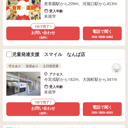
美章園駅から209m、河堀口駅から453m
受入年齢
未就学
1分で完了！
電話で聞く
お問い合わせ
050-1808-4482
（無料）
児童発達支援 スマイル なんば店
空きあり
送迎あり
土日祝営業
リストに
保存
アクセス
今宮戎駅から182m、大国町駅から341m
受入年齢
未就学
1分で完了！
電話で聞く
お問い合わせ
050-1809-4955
（無料）