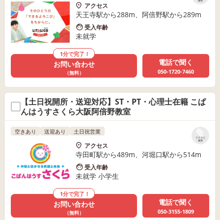
保存
アクセス
天王寺駅から288m、阿倍野駅から289m
受入年齢
未就学
1分で完了！
電話で聞く
お問い合わせ
050-1720-7460
（無料）
【土日祝開所・送迎対応】ST・PT・心理士在籍 こぱ
んはうすさくら大阪阿倍野教室
空きあり
送迎あり
土日祝営業
リストに
保存
アクセス
寺田町駅から489m、河堀口駅から514m
受入年齢
未就学 小学生
1分で完了！
電話で聞く
お問い合わせ
050-3155-1809
（無料）