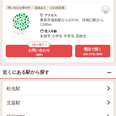
問い合わせ受付中
送迎あり
土日祝営業
リストに
保存
アクセス
東部市場前駅から631m、河堀口駅から
1200m
受入年齢
未就学 小学生 中学生 高校生
1分で完了！
電話で聞く
お問い合わせ
050-3134-4860
（無料）
近くにある駅から探す
松虫駅
北畠駅