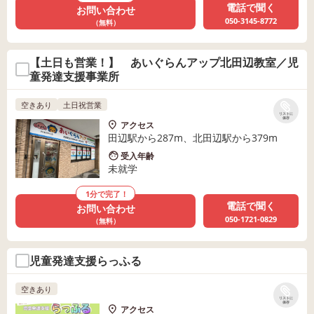
電話で聞く
お問い合わせ
050-3145-8772
（無料）
【土日も営業！】 あいぐらんアップ北田辺教室／児
童発達支援事業所
空きあり
土日祝営業
リストに
保存
アクセス
田辺駅から287m、北田辺駅から379m
受入年齢
未就学
1分で完了！
電話で聞く
お問い合わせ
050-1721-0829
（無料）
児童発達支援らっふる
空きあり
リストに
保存
アクセス