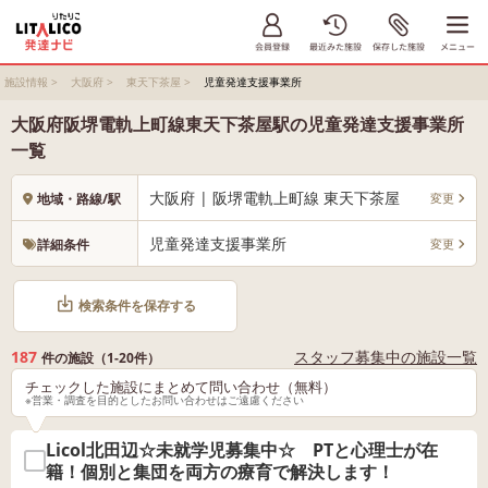
施設情報
>
大阪府
>
東天下茶屋
>
児童発達支援事業所
大阪府阪堺電軌上町線東天下茶屋駅の児童発達支援事業所
一覧
大阪府 | 阪堺電軌上町線 東天下茶屋
変更
地域・路線/駅
児童発達支援事業所
変更
詳細条件
検索条件を保存する
187
スタッフ募集中の施設一覧
件の施設（1-20件）
チェックした施設にまとめて問い合わせ（無料）
※営業・調査を目的としたお問い合わせはご遠慮ください
Licol北田辺☆未就学児募集中☆ PTと心理士が在
籍！個別と集団を両方の療育で解決します！