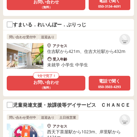
電話で聞く
お問い合わせ
050-3134-4691
（無料）
すまいる．れいんぼー．ぶりっじ
問い合わせ受付中
送迎あり
リストに
保存
アクセス
住吉駅から421m、住吉大社駅から432m
受入年齢
未就学 小学生 中学生
1分で完了！
電話で聞く
お問い合わせ
050-3503-4293
（無料）
児童発達支援・放課後等デイサービス ＣＨＡＮＣＥ
問い合わせ受付中
送迎あり
土日祝営業
リストに
保存
アクセス
西天下茶屋駅から1023m、岸里駅から