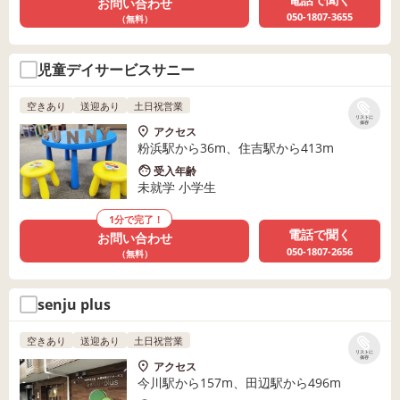
お問い合わせ
050-1807-3655
（無料）
児童デイサービスサニー
空きあり
送迎あり
土日祝営業
リストに
保存
アクセス
粉浜駅から36m、住吉駅から413m
受入年齢
未就学 小学生
1分で完了！
電話で聞く
お問い合わせ
050-1807-2656
（無料）
senju plus
空きあり
送迎あり
土日祝営業
リストに
保存
アクセス
今川駅から157m、田辺駅から496m