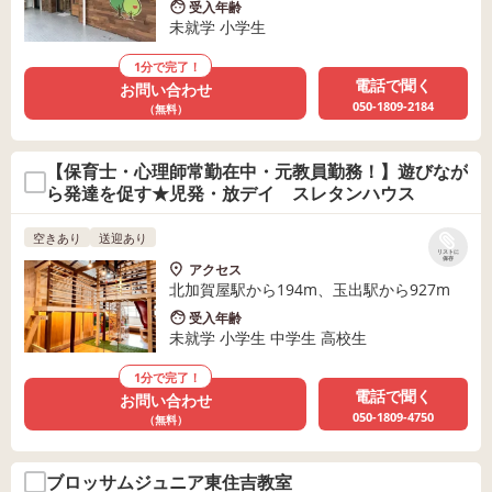
受入年齢
未就学 小学生
1分で完了！
電話で聞く
お問い合わせ
050-1809-2184
（無料）
【保育士・心理師常勤在中・元教員勤務！】遊びなが
ら発達を促す★児発・放デイ スレタンハウス
空きあり
送迎あり
リストに
保存
アクセス
北加賀屋駅から194m、玉出駅から927m
受入年齢
未就学 小学生 中学生 高校生
1分で完了！
電話で聞く
お問い合わせ
050-1809-4750
（無料）
ブロッサムジュニア東住吉教室