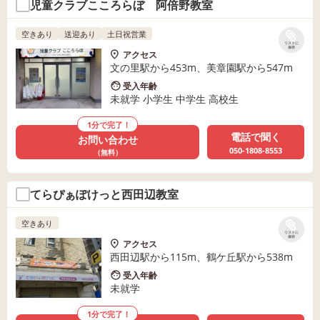
児童クラブこころらぼ 阿倍野教室
空きあり
送迎あり
土日祝営業
リストに
保存
アクセス
文の里駅から453m、美章園駅から547m
受入年齢
未就学 小学生 中学生 高校生
1分で完了！
電話で聞く
お問い合わせ
050-1808-8553
（無料）
てらぴぁぽけっと西田辺教室
空きあり
リストに
保存
アクセス
西田辺駅から115m、鶴ケ丘駅から538m
受入年齢
未就学
1分で完了！