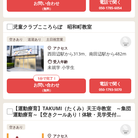
電話で聞く
お問い合わせ
050-1785-6054
（無料）
児童クラブこころらぼ 昭和町教室
空きあり
送迎あり
土日祝営業
リストに
保存
アクセス
西田辺駅から313m、南田辺駅から482m
受入年齢
未就学 小学生
1分で完了！
電話で聞く
お問い合わせ
050-1793-5070
（無料）
【運動療育】TAKUMI（たくみ）天王寺教室 ～集団
運動療育～【空きクールあり！体験・見学受付
中！！】
空きあり
リストに
保存
アクセス