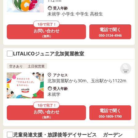
1121m
受入年齢
未就学 小学生 中学生 高校生
1分で完了！
電話で聞く
お問い合わせ
050-3134-4946
（無料）
LITALICOジュニア北加賀屋教室
空きあり
土日祝営業
リストに
保存
アクセス
北加賀屋駅から30m、玉出駅から1122m
受入年齢
未就学
1分で完了！
電話で聞く
お問い合わせ
050-1809-1790
（無料）
児童発達支援・放課後等デイサービス ガーデン