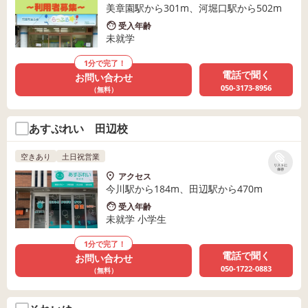
美章園駅から301m、河堀口駅から502m
受入年齢
未就学
1分で完了！
電話で聞く
お問い合わせ
050-3173-8956
（無料）
あすぷれい 田辺校
空きあり
土日祝営業
リストに
保存
アクセス
今川駅から184m、田辺駅から470m
受入年齢
未就学 小学生
1分で完了！
電話で聞く
お問い合わせ
050-1722-0883
（無料）