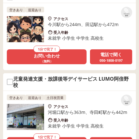
空きあり
送迎あり
リストに
保存
アクセス
今川駅から244m、田辺駅から472m
受入年齢
未就学 小学生 中学生 高校生
1分で完了！
電話で聞く
お問い合わせ
050-1808-0197
（無料）
児童発達支援・放課後等デイサービス LUMO阿倍野
校
空きあり
送迎あり
土日祝営業
リストに
保存
アクセス
河堀口駅から363m、寺田町駅から442m
受入年齢
未就学 小学生 中学生 高校生
1分で完了！