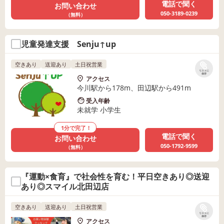
電話で聞く
お問い合わせ
050-3189-0239
（無料）
児童発達支援 Senju↑up
空きあり
送迎あり
土日祝営業
リストに
保存
アクセス
今川駅から178m、田辺駅から491m
受入年齢
未就学 小学生
1分で完了！
電話で聞く
お問い合わせ
050-1792-9599
（無料）
『運動×食育』で社会性を育む！平日空きあり◎送迎
あり◎スマイル北田辺店
空きあり
送迎あり
土日祝営業
リストに
保存
アクセス