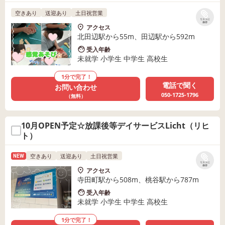
空きあり
送迎あり
土日祝営業
リストに
保存
アクセス
北田辺駅から55m、田辺駅から592m
受入年齢
未就学 小学生 中学生 高校生
1分で完了！
電話で聞く
お問い合わせ
050-1725-1796
（無料）
10月OPEN予定☆放課後等デイサービスLicht（リヒ
ト）
空きあり
送迎あり
土日祝営業
NEW
リストに
保存
アクセス
寺田町駅から508m、桃谷駅から787m
受入年齢
未就学 小学生 中学生 高校生
1分で完了！