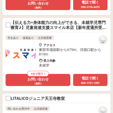
電話で聞く
お問い合わせ
050-3176-6475
（無料）
【伝える力+身体能力の向上ができる、未就学児専門
療育♪】児童発達支援スマイル本店【新年度通所受付
中♪】
空きあり
送迎あり
土日祝営業
リストに
保存
アクセス
東部市場前駅から679m、河堀口駅から
819m
受入年齢
未就学
1分で完了！
電話で聞く
お問い合わせ
050-1721-1291
（無料）
LITALICOジュニア天王寺教室
問い合わせ受付中
土日祝営業
リストに