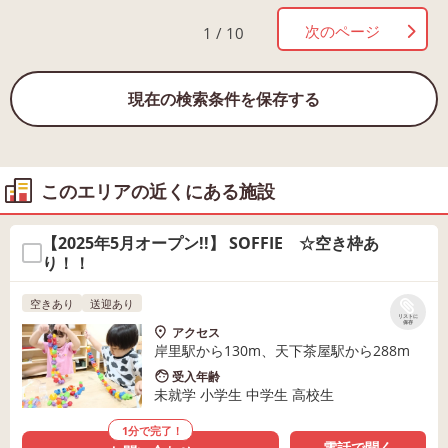
次のページ
1 / 10
現在の検索条件を保存する
このエリアの近くにある施設
【2025年5月オープン!!】 SOFFIE ☆空き枠あ
り！！
空きあり
送迎あり
リストに
保存
アクセス
岸里駅から130m、天下茶屋駅から288m
受入年齢
未就学 小学生 中学生 高校生
1分で完了！
電話で聞く