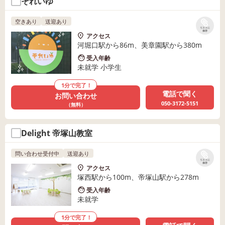
それいゆ
空きあり
送迎あり
リストに
保存
アクセス
河堀口駅から86m、美章園駅から380m
受入年齢
未就学 小学生
1分で完了！
電話で聞く
お問い合わせ
050-3172-5151
（無料）
Delight 帝塚山教室
問い合わせ受付中
送迎あり
リストに
保存
アクセス
塚西駅から100m、帝塚山駅から278m
受入年齢
未就学
1分で完了！