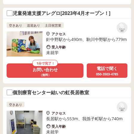
児童発達支援アレグロ[2023年4月オープン！]
空きあり
送迎あり
土日祝営業
リストに
保存
アクセス
針中野駅から490m、駒川中野駅から779m
受入年齢
未就学
1分で完了！
電話で聞く
お問い合わせ
050-3503-4785
（無料）
個別療育センター結いの虹長居教室
空きあり
リストに
保存
アクセス
長居駅から553m、我孫子町駅から740m
受入年齢
未就学