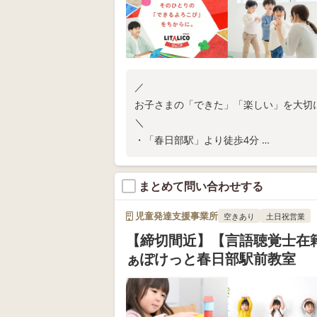
／
お子さまの「できた」「楽しい」を大切
＼
・「春日部駅」より徒歩4分
・ご家庭での関わり方が分かる保護者さ
・保育所等訪問支援
まとめて問い合わせする
教室の空き状況や無料体験については、
児童発達支援事業所
空きあり
土日祝営業
【締切間近】【言語聴覚士在
ぁぽけっと春日部駅前教室