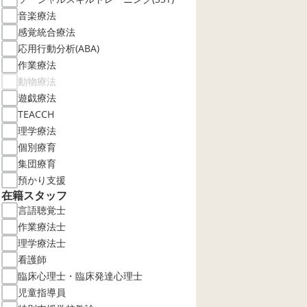
音楽療法
感覚統合療法
応用行動分析(ABA)
作業療法
動物療法
遊戯療法
TEACCH
理学療法
個別療育
集団療育
預かり支援
在籍スタッフ
言語聴覚士
作業療法士
理学療法士
看護師
臨床心理士・臨床発達心理士
児童指導員