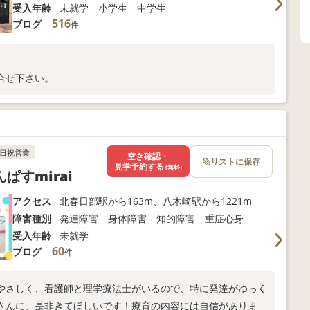
受入年齢
未就学 小学生 中学生
516
ブログ
件
合せ下さい。
日祝営業
空き確認・
リストに保存
見学予約する
(無料)
すmirai
アクセス
北春日部駅から163m、八木崎駅から1221m
障害種別
発達障害 身体障害 知的障害 重症心身
受入年齢
未就学
60
ブログ
件
やさしく、看護師と理学療法士がいるので、特に発達がゆっく
さんに、是非きてほしいです！療育の内容には自信がありま