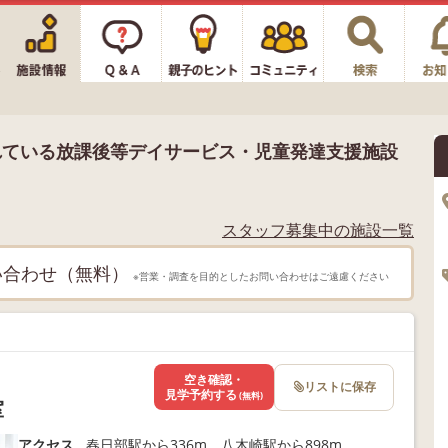
れている放課後等デイサービス・児童発達支援施設
スタッフ募集中の施設一覧
い合わせ（無料）
※営業・調査を目的としたお問い合わせはご遠慮ください
空き確認・
リストに保存
見学予約する
(無料)
室
アクセス
春日部駅から336m、八木崎駅から898m