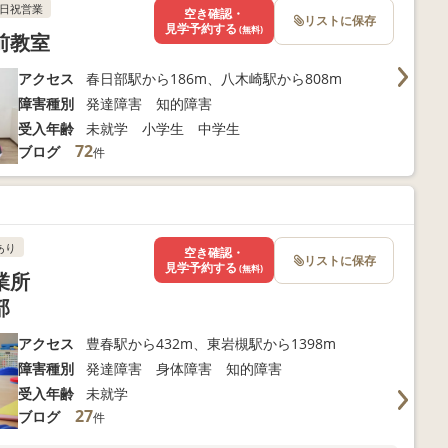
日祝営業
空き確認・
リストに保存
見学予約する
(無料)
前教室
アクセス
春日部駅から186m、八木崎駅から808m
障害種別
発達障害 知的障害
受入年齢
未就学 小学生 中学生
72
ブログ
件
あり
空き確認・
リストに保存
見学予約する
(無料)
業所
部
アクセス
豊春駅から432m、東岩槻駅から1398m
障害種別
発達障害 身体障害 知的障害
受入年齢
未就学
27
ブログ
件