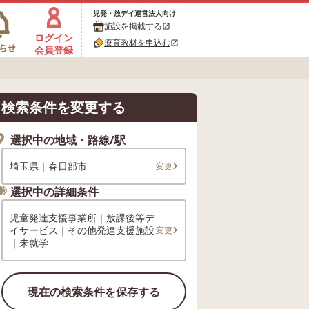
児発・放デイ運営法人向け
施設を掲載する
open_in_new
ログイン
療育教材を申込む
open_in_new
会員登録
検索条件を変更する
選択中の地域・路線/駅
埼玉県｜春日部市
変更
選択中の詳細条件
児童発達支援事業所｜放課後等デ
イサービス｜その他発達支援施設
変更
｜未就学
現在の検索条件を保存する