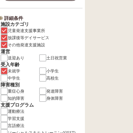
詳細条件
施設カテゴリ
児童発達支援事業所
放課後等デイサービス
その他発達支援施設
運営
送迎あり
土日祝営業
受入年齢
未就学
小学生
中学生
高校生
障害種別
重症心身
発達障害
知的障害
身体障害
支援プログラム
運動療法
学習支援
言語療法
ソーシャルスキルトレーニング(SST)