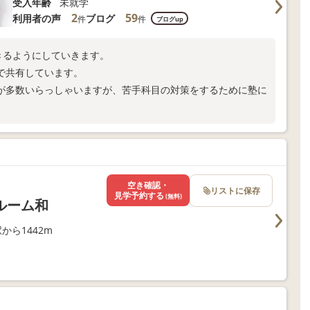
受入年齢
未就学
2
59
利用者の声
ブログ
件
件
ブログup
きるようにしていきます。
で共有しています。
が多数いらっしゃいますが、苦手科目の対策をするために塾に
空き確認・
リストに保存
見学予約する
(無料)
ルーム和
から1442m