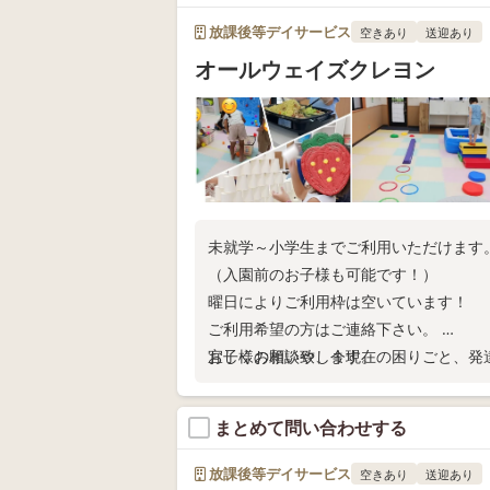
放課後等デイサービス
空きあり
送迎あり
オールウェイズクレヨン
未就学～小学生までご利用いただけます
（入園前のお子様も可能です！）
曜日によりご利用枠は空いています！
ご利用希望の方はご連絡下さい。
お子様の相談や、今現在の困りごと、発
宜しくお願い致します。
まとめて問い合わせする
放課後等デイサービス
空きあり
送迎あり