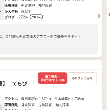
障害種別
発達障害 知的障害
受入年齢
未就学
272
ブログ
件
ブログup
に、専門的な発達支援のアプローチで成長をサポート
ま向けサポートも充実
以下よりお問い合わせください！
空き確認・
リストに保存
見学予約する
(無料)
籍】 てらぴ
アクセス
春日部駅から379m、八木崎駅から703m
障害種別
発達障害 身体障害 知的障害