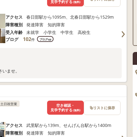
見学予約する
(無料)
アクセス
春日部駅から1095m、北春日部駅から1529m
障害種別
発達障害 知的障害
受入年齢
未就学 小学生 中学生 高校生
102
ブログ
件
ブログup
さいませ。
土日祝営業
空き確認・
リストに保存
見学予約する
(無料)
アクセス
武里駅から139m、せんげん台駅から1400m
障害種別
発達障害 知的障害