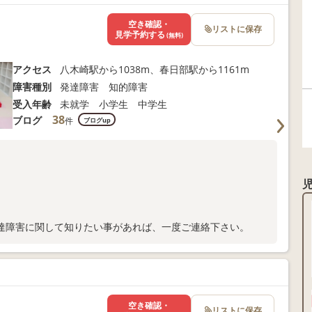
空き確認・
リストに保存
見学予約する
(無料)
アクセス
八木崎駅から1038m、春日部駅から1161m
障害種別
発達障害 知的障害
受入年齢
未就学 小学生 中学生
38
ブログ
件
ブログup
。
達障害に関して知りたい事があれば、一度ご連絡下さい。
空き確認・
リストに保存