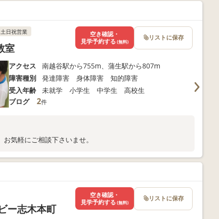
土日祝営業
空き確認・
リストに保存
見学予約する
(無料)
教室
アクセス
南越谷駅から755m、蒲生駅から807m
障害種別
発達障害 身体障害 知的障害
受入年齢
未就学 小学生 中学生 高校生
2
ブログ
件
、お気軽にご相談下さいませ。
空き確認・
リストに保存
見学予約する
(無料)
ビー志木本町