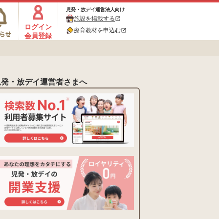
児発・放デイ運営法人向け
施設を掲載する
open_in_new
ログイン
療育教材を申込む
open_in_new
会員登録
児発・放デイ運営者さまへ