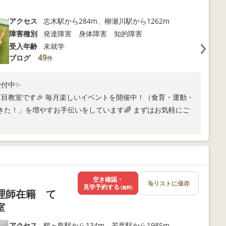
）
アクセス
志木駅から284m、柳瀬川駅から1262m
障害種別
発達障害 身体障害 知的障害
受入年齢
未就学
49
ブログ
件
受付中✨
目教室です🎉 毎月楽しいイベントを開催中！（食育・運動・
た！」を増やすお手伝いをしています🌈 まずはお気軽にご
空き確認・
リストに保存
見学予約する
(無料)
心理師在籍 て
室
アクセス
鶴ヶ島駅から134m、若葉駅から1985m