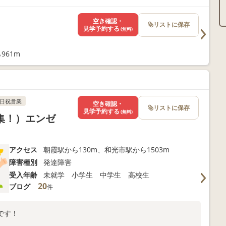
空き確認・
リストに保存
見学予約する
(無料)
961m
日祝営業
空き確認・
リストに保存
見学予約する
(無料)
集！）エンゼ
アクセス
朝霞駅から130m、和光市駅から1503m
障害種別
発達障害
受入年齢
未就学 小学生 中学生 高校生
20
ブログ
件
です！