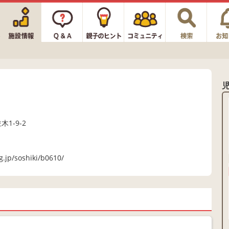
木1-9-2
g.jp/soshiki/b0610/