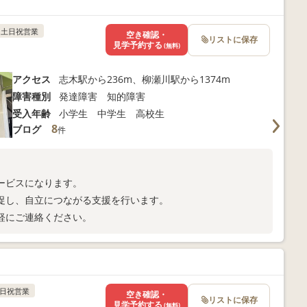
土日祝営業
空き確認・
リストに保存
見学予約する
(無料)
アクセス
志木駅から236m、柳瀬川駅から1374m
障害種別
発達障害 知的障害
受入年齢
小学生 中学生 高校生
8
ブログ
件
ービスになります。
促し、自立につながる支援を行います。
軽にご連絡ください。
日祝営業
空き確認・
リストに保存
見学予約する
(無料)