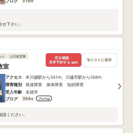
516
ブログ
件
合せ下さい。
あり
土日祝営業
空き確認・
リストに保存
見学予約する
(無料)
教室
アクセス
本川越駅から541m、川越市駅から568m
障害種別
発達障害 身体障害 知的障害
受入年齢
未就学
394
ブログ
件
ブログup
相談ください。