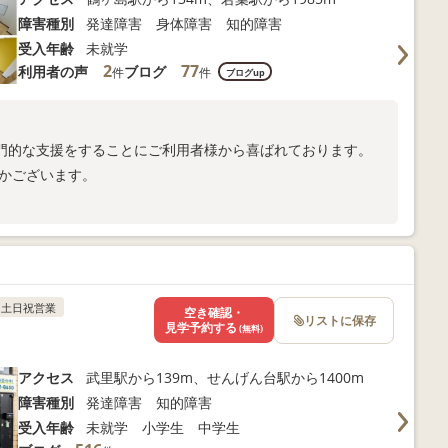
障害種別
発達障害 身体障害 知的障害
受入年齢
未就学
2
77
利用者の声
ブログ
件
件
ブログup
門的な支援をすることにご利用者様から喜ばれております。
つかございます。
土日祝営業
空き確認・
リストに保存
見学予約する
(無料)
アクセス
武里駅から139m、せんげん台駅から1400m
障害種別
発達障害 知的障害
受入年齢
未就学 小学生 中学生