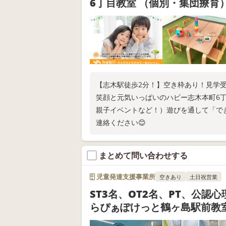
6丁目教室 （個別・集団療育
【志木駅徒歩2分！】空き枠あり！見学
笑顔と元気いっぱいのハビー志木本町6丁
親子イベントなど！）遊びを通して「でき
連絡ください😊
まとめて問い合わせする
児童発達支援事業所
空きあり
土日祝営業
ST3名、OT2名、PT、公認
らぴぁぽけっと鶴ヶ島駅前教