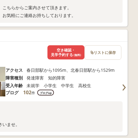
、こちらからご案内させて頂きます。
、お気軽にご連絡お持ちしております。
空き確認・
リストに保存
見学予約する
(無料)
アクセス
春日部駅から1095m、北春日部駅から1529m
障害種別
発達障害 知的障害
受入年齢
未就学 小学生 中学生 高校生
102
ブログ
件
ブログup
さいませ。