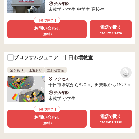
受入年齢
未就学 小学生 中学生 高校生
1分で完了！
電話で聞く
お問い合わせ
050-1721-3479
（無料）
ブロッサムジュニア 十日市場教室
空きあり
送迎あり
土日祝営業
リストに
保存
アクセス
十日市場駅から320m、田奈駅から1627m
受入年齢
未就学 小学生
1分で完了！
電話で聞く
お問い合わせ
050-3623-3258
（無料）