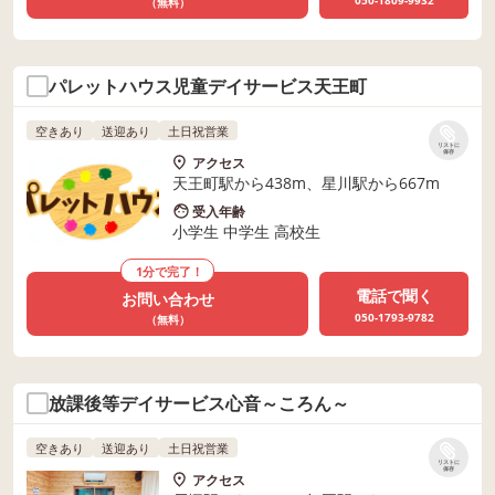
050-1809-9932
（無料）
パレットハウス児童デイサービス天王町
空きあり
送迎あり
土日祝営業
リストに
保存
アクセス
天王町駅から438m、星川駅から667m
受入年齢
小学生 中学生 高校生
1分で完了！
電話で聞く
お問い合わせ
050-1793-9782
（無料）
放課後等デイサービス心音～ころん～
空きあり
送迎あり
土日祝営業
リストに
保存
アクセス