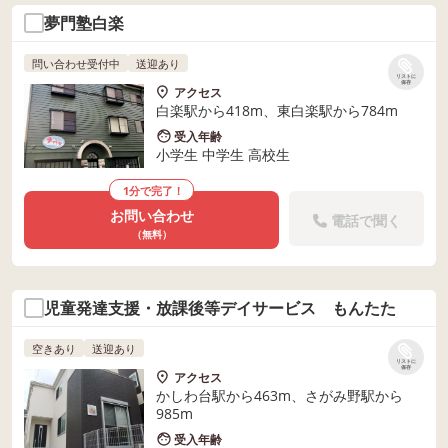
夢門塾白楽
問い合わせ受付中
送迎あり
リストに
保存
アクセス
白楽駅から418m、東白楽駅から784m
受入年齢
小学生 中学生 高校生
1分で完了！
お問い合わせ
電話で聞く
（無料）
児童発達支援・放課後等デイサービス もんたた
空きあり
送迎あり
リストに
保存
アクセス
かしわ台駅から463m、さがみ野駅から
985m
受入年齢