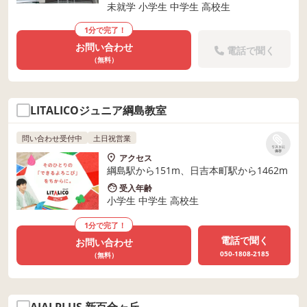
未就学 小学生 中学生 高校生
1分で完了！
お問い合わせ
電話で聞く
（無料）
LITALICOジュニア綱島教室
問い合わせ受付中
土日祝営業
リストに
保存
アクセス
綱島駅から151m、日吉本町駅から1462m
受入年齢
小学生 中学生 高校生
1分で完了！
電話で聞く
お問い合わせ
050-1808-2185
（無料）
AIAI PLUS 新百合ヶ丘