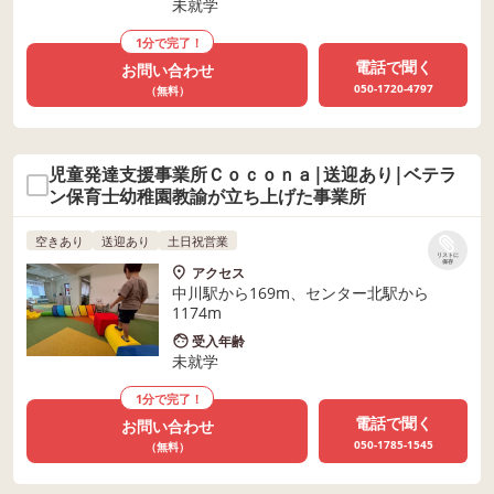
未就学
1分で完了！
電話で聞く
お問い合わせ
050-1720-4797
（無料）
児童発達支援事業所Ｃｏｃｏｎａ|送迎あり|ベテラ
ン保育士幼稚園教諭が立ち上げた事業所
空きあり
送迎あり
土日祝営業
リストに
保存
アクセス
中川駅から169m、センター北駅から
1174m
受入年齢
未就学
1分で完了！
電話で聞く
お問い合わせ
050-1785-1545
（無料）