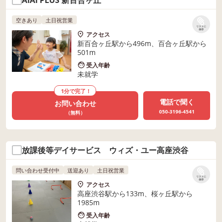
空きあり
土日祝営業
リストに
保存
アクセス
新百合ヶ丘駅から496m、百合ヶ丘駅から
501m
受入年齢
未就学
1分で完了！
電話で聞く
お問い合わせ
050-3196-4541
（無料）
放課後等デイサービス ウィズ・ユー高座渋谷
問い合わせ受付中
送迎あり
土日祝営業
リストに
保存
アクセス
高座渋谷駅から133m、桜ヶ丘駅から
1985m
受入年齢