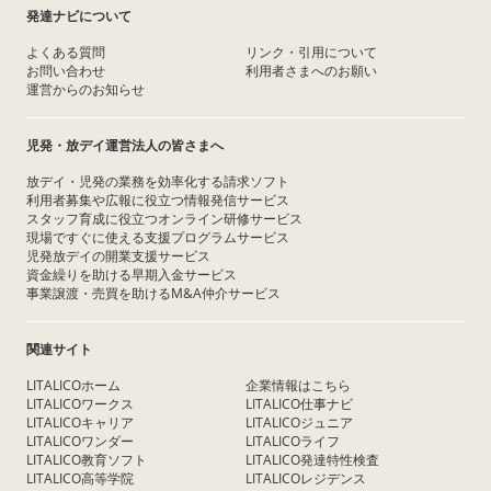
発達ナビについて
よくある質問
リンク・引用について
お問い合わせ
利用者さまへのお願い
運営からのお知らせ
児発・放デイ運営法人の皆さまへ
放デイ・児発の業務を効率化する請求ソフト
利用者募集や広報に役立つ情報発信サービス
スタッフ育成に役立つオンライン研修サービス
現場ですぐに使える支援プログラムサービス
児発放デイの開業支援サービス
資金繰りを助ける早期入金サービス
事業譲渡・売買を助けるM&A仲介サービス
関連サイト
LITALICOホーム
企業情報はこちら
LITALICOワークス
LITALICO仕事ナビ
LITALICOキャリア
LITALICOジュニア
LITALICOワンダー
LITALICOライフ
LITALICO教育ソフト
LITALICO発達特性検査
LITALICO高等学院
LITALICOレジデンス