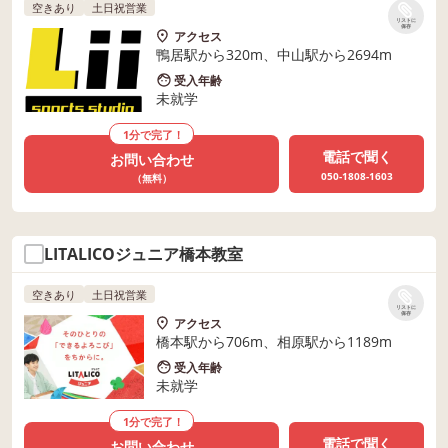
空きあり
土日祝営業
リストに
保存
アクセス
鴨居駅から320m、中山駅から2694m
受入年齢
未就学
1分で完了！
電話で聞く
お問い合わせ
050-1808-1603
（無料）
LITALICOジュニア橋本教室
空きあり
土日祝営業
リストに
保存
アクセス
橋本駅から706m、相原駅から1189m
受入年齢
未就学
1分で完了！
電話で聞く
お問い合わせ