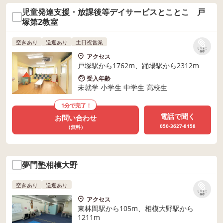
児童発達支援・放課後等デイサービスとことこ 戸
塚第2教室
空きあり
送迎あり
土日祝営業
リストに
保存
アクセス
戸塚駅から1762m、踊場駅から2312m
受入年齢
未就学 小学生 中学生 高校生
1分で完了！
電話で聞く
お問い合わせ
050-3627-8158
（無料）
夢門塾相模大野
空きあり
送迎あり
リストに
保存
アクセス
東林間駅から105m、相模大野駅から
1211m