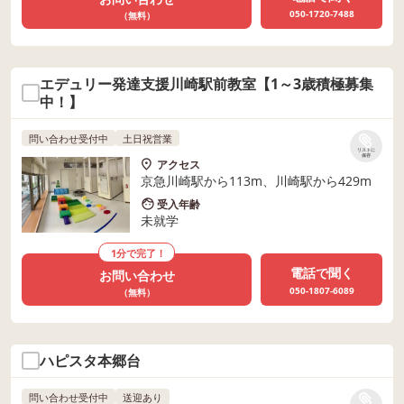
050-1720-7488
（無料）
エデュリー発達支援川崎駅前教室【1～3歳積極募集
中！】
問い合わせ受付中
土日祝営業
リストに
保存
アクセス
京急川崎駅から113m、川崎駅から429m
受入年齢
未就学
1分で完了！
電話で聞く
お問い合わせ
050-1807-6089
（無料）
ハピスタ本郷台
問い合わせ受付中
送迎あり