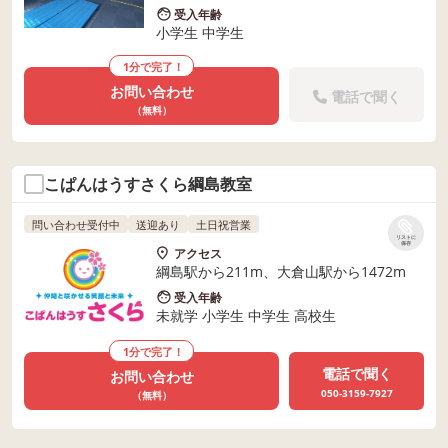
受入年齢
小学生 中学生
1分で完了！
お問い合わせ
電話で聞く
（無料）
こぱんはうすさくら綱島教室
問い合わせ受付中
送迎あり
土日祝営業
リストに
保存
アクセス
綱島駅から211m、大倉山駅から1472m
受入年齢
未就学 小学生 中学生 高校生
1分で完了！
電話で聞く
お問い合わせ
050-3159-7927
（無料）