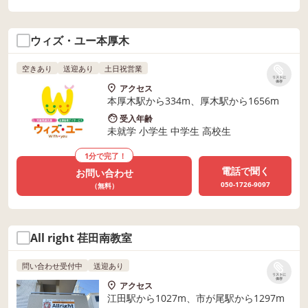
ウィズ・ユー本厚木
空きあり
送迎あり
土日祝営業
リストに
保存
アクセス
本厚木駅から334m、厚木駅から1656m
受入年齢
未就学 小学生 中学生 高校生
1分で完了！
電話で聞く
お問い合わせ
050-1726-9097
（無料）
All right 荏田南教室
問い合わせ受付中
送迎あり
リストに
保存
アクセス
江田駅から1027m、市が尾駅から1297m