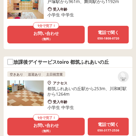
戸塚駅から961m、舞岡駅から1192m
受入年齢
小学生 中学生
1分で完了！
電話で聞く
お問い合わせ
050-1808-0720
（無料）
放課後デイサービスtoiro 都筑ふれあいの丘
空きあり
送迎あり
土日祝営業
リストに
保存
アクセス
都筑ふれあいの丘駅から253m、川和町駅
から1264m
受入年齢
小学生 中学生
1分で完了！
電話で聞く
お問い合わせ
050-3177-2536
（無料）