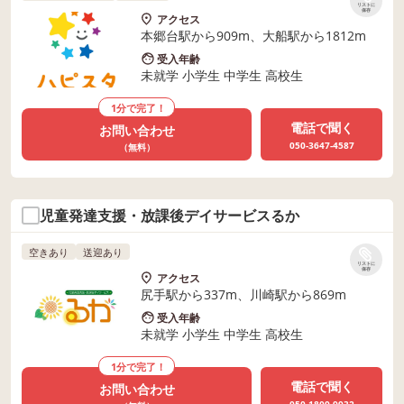
リストに
保存
アクセス
本郷台駅から909m、大船駅から1812m
受入年齢
未就学 小学生 中学生 高校生
1分で完了！
電話で聞く
お問い合わせ
050-3647-4587
（無料）
児童発達支援・放課後デイサービスるか
空きあり
送迎あり
リストに
保存
アクセス
尻手駅から337m、川崎駅から869m
受入年齢
未就学 小学生 中学生 高校生
1分で完了！
電話で聞く
お問い合わせ