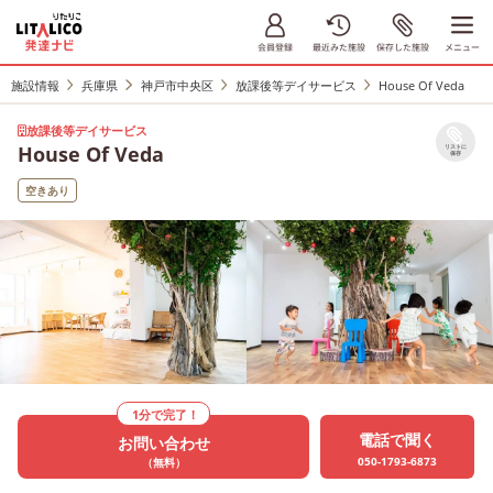
施設情報
兵庫県
神戸市中央区
放課後等デイサービス
House Of Veda
放課後等デイサービス
House Of Veda
リストに
保存
空きあり
1分で完了！
電話で聞く
お問い合わせ
050-1793-6873
（無料）