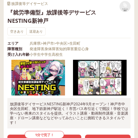
放課後等デイサービス
リストに
『就労準備型』放課後等デサービス
保存
NESTING新神戸
空きあり
送迎あり
エリア
兵庫県
>
神戸市
>
中央区
>
生田町
障害種別
発達障害
身体障害
知的障害
重症心身
受け入れ年齢
小学生
中学生
高校生
放課後等デイサービスNESTING新神戸2024年9月オープン！神戸市中
央区生田町、地下鉄新神戸駅近く！市営バス布引近くで開設！学校では
学べない将来のスタイルを提供。イラスト講座・動画制作講座・音楽講
座・ドローン講座などなどやってみたいことに挑戦できるスタイルで
す！
1分で完了！