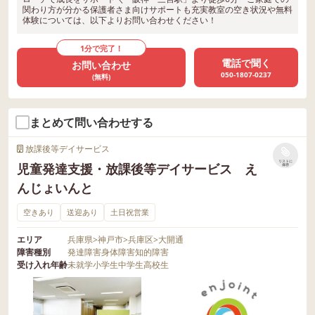
関わり方が分かる保護者さま向けサポートも充実教室の空き状況や無料
体験については、以下よりお問い合わせください！
1分で完了！
電話で聞く
お問い合わせ
050-1807-0237
(無料)
まとめて問い合わせする
放課後等デイサービス
リストに
児童発達支援・放課後等デイサービス え
保存
んじょいんと
空きあり
送迎あり
土日祝営業
エリア
兵庫県
>
神戸市
>
兵庫区
>
大開通
障害種別
発達障害
身体障害
知的障害
受け入れ年齢
未就学
小学生
中学生
高校生