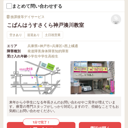
まとめて問い合わせする
放課後等デイサービス
リストに
こぱんはうすさくら神戸湊川教室
保存
空きあり
送迎あり
土日祝営業
エリア
兵庫県
>
神戸市
>
兵庫区
>
西上橘通
障害種別
発達障害
身体障害
知的障害
受け入れ年齢
小学生
中学生
高校生
来年から小学生になる年長さんのお問い合わせやご見学が増えていま
す。療育の専門スタッフがしっかり対応しますので、些細なことでもお
気軽にお問い合わせください。
1分で完了！