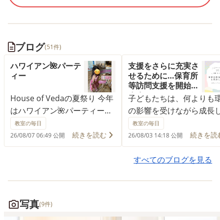
ブログ
(51件)
ハワイアン🌺パーテ
支援をさらに充実さ
ィー
せるために…保育所
等訪問支援を開始し
ます
House of Vedaの夏祭り 今年
子どもたちは、何よりも
はハワイアン🌺パーティーで
の影響を受けながら成長
す 子どもたちも、ハワイっ
います。 家庭では見られ
教室の毎日
教室の毎日
ぽい衣装で来てくれて、より
い姿を園や学校で見せた
続きを読む
続きを読
26/08/07 06:49 公開
26/08/03 14:18 公開
一層ハワイらしさが増しまし
逆に療育ではできること
た🧡 子どもたちの「楽し
団生活の中では難しかっ
すべてのブログを見る
い」「やってみたい」を出発
と、過ごす場所によって
点に チャレンジできる課題を
や力の発揮の仕方は大き
こっそり用意しています。
わります。 子どもたちは
写真
(9件)
8/8 13:30-14:00は、フラダン
その環境に合わせて、意