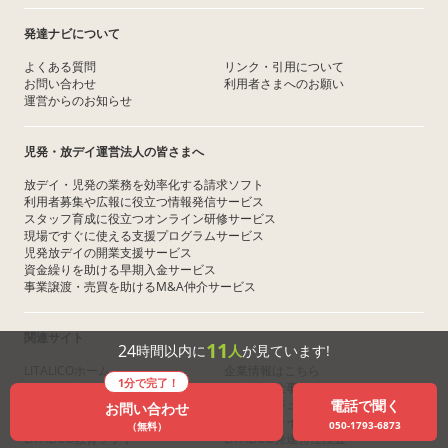
発達ナビについて
よくある質問
リンク・引用について
お問い合わせ
利用者さまへのお願い
運営からのお知らせ
児発・放デイ運営法人の皆さまへ
放デイ・児発の業務を効率化する請求ソフト
利用者募集や広報に役立つ情報発信サービス
スタッフ育成に役立つオンライン研修サービス
現場ですぐに使える支援プログラムサービス
児発放デイの開業支援サービス
資金繰りを助ける早期入金サービス
事業譲渡・売買を助けるM&A仲介サービス
関連サイト
11
24
時間以内に
人
が見ています!
LITALICOホーム
企業情報はこちら
1分で完了！
LITALICOワークス
LITALICO仕事ナビ
電話で聞く
LITALICOキャリア
LITALICOジュニア
お問い合わせ
LITALICOワンダー
LITALICOライフ
050-1793-6873
（無料）
LITALICO教育ソフト
LITALICO発達特性検査