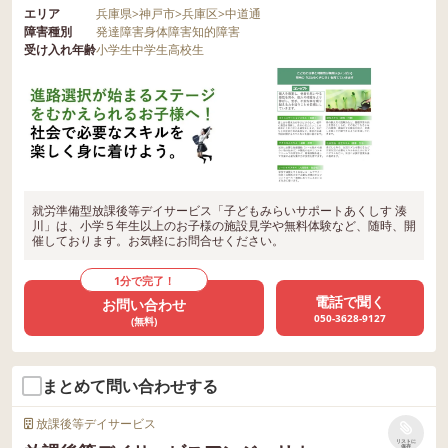
エリア
兵庫県
>
神戸市
>
兵庫区
>
中道通
障害種別
発達障害
身体障害
知的障害
受け入れ年齢
小学生
中学生
高校生
就労準備型放課後等デイサービス「子どもみらいサポートあくしす 湊
川」は、小学５年生以上のお子様の施設見学や無料体験など、随時、開
催しております。お気軽にお問合せください。
1分で完了！
電話で聞く
お問い合わせ
050-3628-9127
(無料)
まとめて問い合わせする
放課後等デイサービス
リストに
保存