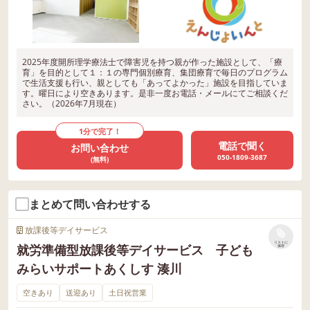
2025年度開所理学療法士で障害児を持つ親が作った施設として、「療
育」を目的として１：１の専門個別療育、集団療育で毎日のプログラム
で生活支援も行い、親としても「あってよかった」施設を目指していま
す。曜日により空きあります。是非一度お電話・メールにてご相談くだ
さい。（2026年7月現在）
1分で完了！
電話で聞く
お問い合わせ
050-1809-3687
(無料)
まとめて問い合わせする
放課後等デイサービス
リストに
就労準備型放課後等デイサービス 子ども
保存
みらいサポートあくしす 湊川
空きあり
送迎あり
土日祝営業