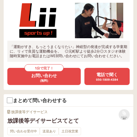
「運動がすき、もっとうまくなりたい」神経型の発達が完成する学童期
に、リィで良質な運動機会を。 ◎元町駅より徒歩2分◎スタジオ体験
随時実施中お電話またはWEB問い合わせにてお問い合わせください。
1分で完了！
電話で聞く
お問い合わせ
050-1809-4384
(無料)
まとめて問い合わせする
放課後等デイサービス
リストに
放課後等デイサービスてとて
保存
問い合わせ受付中
送迎あり
土日祝営業