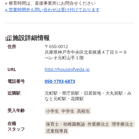
※ 療育時間は、直接事業所にお問合せください
※ 営業時間外も問い合わせは受け付けております
施設詳細情報
住所
〒650-0012
兵庫県神戸市中央区北長狭通４丁目５ー９
べレオ元町山手１階
URL
http://houseofveda.jp
電話番号
050-1793-6873
近隣駅
元町駅・県庁前駅・旧居留地・大丸前駅・み
なと元町駅・花隈駅
受入年齢
小学生
中学生
高校生
在籍
保育士・幼稚園教諭
作業療法士
理学療法士
スタッフ
児童指導員