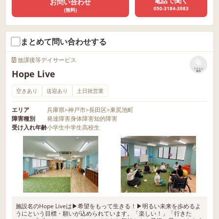
電話で聞く
お問い合わせ
050-3184-3983
(無料)
まとめて問い合わせする
放課後等デイサービス
リストに
Hope Live
保存
空きあり
送迎あり
土日祝営業
エリア
兵庫県
>
神戸市
>
長田区
>
東尻池町
障害種別
発達障害
身体障害
知的障害
受け入れ年齢
小学生
中学生
高校生
施設名のHope Liveは▶︎希望をもって生きる！▶︎明るい未来を歩めるよ
うにという目標・願いが込められています。「楽しい！」「行きた