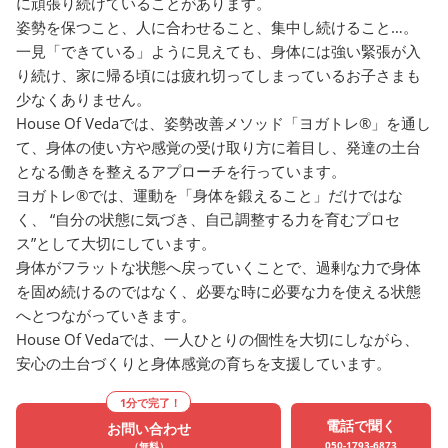
に頑張り続けていることがあります。
りを考えます。 児童発達
姿勢を保つこと、人に合わせること、集中し続けること…。
援・放課後等デイサービ
一見「できている」ように見えても、身体には強い緊張が入
育んだ力を園や学校で発
り続け、家に帰る頃には疲れ切ってしまっているお子さまも
きるようにつなげること
少なくありません。
して、園や学校で見えて
House Of Vedaでは、姿勢改善メソッド「ヨガトレ®」を通し
課題を、日々の療育へ活
て、身体の使い方や感覚の受け取り方に着目し、発達の土台
ていくこと。 このように
となる働きを整えるアプローチを行っています。
療育と日常生活をつなぐ
ヨガトレ®では、運動を「身体を鍛えること」だけではな
ができることが、保育所
く、 “自分の状態に気づき、自己調整する力を育むプロセ
問支援の大きな魅力です
ス”として大切にしています。
House of Vedaは、お子
身体がフラットな状態へ戻っていくことで、過剰な力で身体
を中心に、ご家庭・園や
を固め続けるのではなく、必要な時に必要な力を使える状態
校・事業所が一つのチー
へとつながっていきます。
なり、それぞれの立場か
House Of Vedaでは、一人ひとりの個性を大切にしながら、
を合わせて支えられる体
安心の土台づくりと身体感覚の育ちを支援しています。
くりを目指しています。 
育所等訪問支援事業は、
1分で完了！
電話で聞く
１日より開始予定です。 
お問い合わせ
050-1793-6873
（無料）