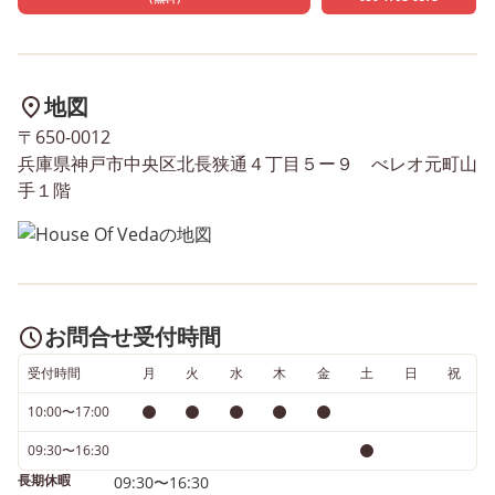
軽にお問合せください。 
れからも、お子さま一人
りが安心して自分らしく
し、その力を日々の暮ら
地図
中で発揮できるよう、サ
〒650-0012
トしていきます。
兵庫県神戸市中央区北長狭通４丁目５ー９ べレオ元町山
手１階
お問合せ受付時間
受付時間
月
火
水
木
金
土
日
祝
10:00〜17:00
09:30〜16:30
長期休暇
09:30〜16:30