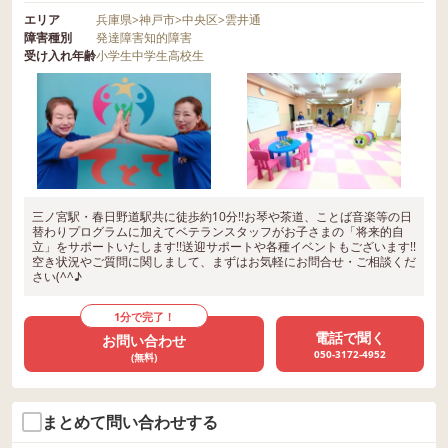
エリア
兵庫県
>
神戸市
>
中央区
>
雲井通
障害種別
発達障害
知的障害
受け入れ年齢
小学生
中学生
高校生
三ノ宮駅・春日野道駅共に徒歩約10分!!お琴や茶道、ことば音楽等の日
替わりプログラムに加えてベテランスタッフがお子さまの「将来的自
立」をサポートいたします!!送迎サポートや各種イベントもございます!!
空き状況やご質問に関しまして、まずはお気軽にお問合せ・ご相談くだ
さい(^^♪
1分で完了！
電話で聞く
お問い合わせ
050-3172-4952
(無料)
まとめて問い合わせする