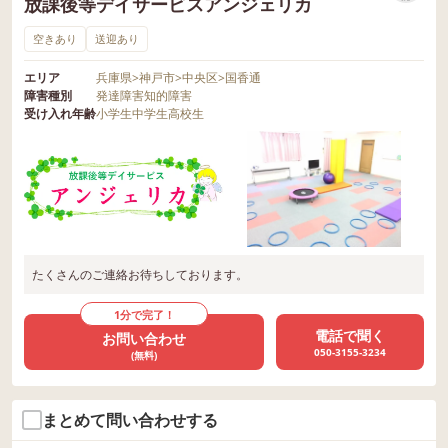
放課後等デイサービスアンジェリカ
空きあり
送迎あり
エリア
兵庫県
>
神戸市
>
中央区
>
国香通
障害種別
発達障害
知的障害
受け入れ年齢
小学生
中学生
高校生
たくさんのご連絡お待ちしております。
1分で完了！
電話で聞く
お問い合わせ
050-3155-3234
(無料)
まとめて問い合わせする