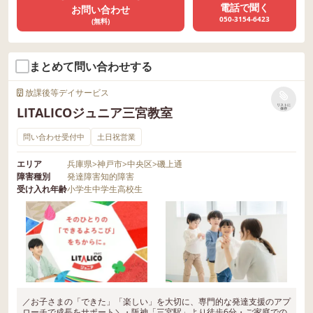
電話で聞く
お問い合わせ
050-3154-6423
(無料)
まとめて問い合わせする
放課後等デイサービス
リストに
LITALICOジュニア三宮教室
保存
問い合わせ受付中
土日祝営業
エリア
兵庫県
>
神戸市
>
中央区
>
磯上通
障害種別
発達障害
知的障害
受け入れ年齢
小学生
中学生
高校生
／お子さまの「できた」「楽しい」を大切に、専門的な発達支援のアプ
ローチで成長をサポート＼・阪神「三宮駅」より徒歩6分・ご家庭での