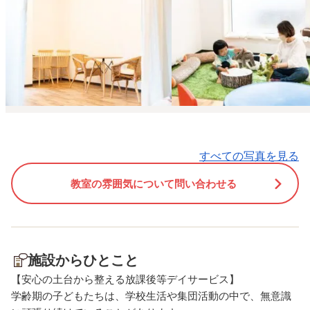
スショーもあります。 8/8
にも無意識的にも自分な
13:30-14:30.14:00-
ふるまい方を選びながら
15:00.14:30-15:30 ご体験も可
しています。 そのため、
能です。 ぜひお越しくださ
育の時間だけでなく、お
い。
まが毎日多くの時間を過
園や学校での様子を知る
で、よりお子さまに合っ
援をご提案できると私た
考えてきました。 そこで
すべての写真を見る
House of Vedaでは、支
さらに充実させるため、
教室の雰囲気について問い合わせる
に「保育所等訪問支援」
始します。 保育所等訪問
援では、療育経験のある
士が園・学校・学童など
施設からひとこと
問し、お子さまの集団生
様子を見守りながら、先
【安心の土台から整える放課後等デイサービス】
と一緒に支援方法や環境
学齢期の子どもたちは、学校生活や集団活動の中で、無意識