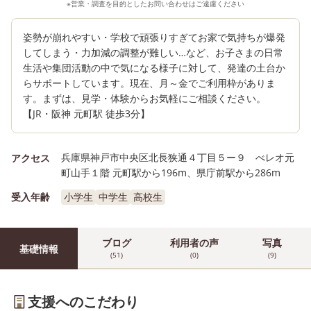
※営業・調査を目的としたお問い合わせはご遠慮ください
姿勢が崩れやすい・学校で頑張りすぎてお家で気持ちが爆発
してしまう・力加減の調整が難しい…など、お子さまの日常
生活や集団活動の中で気になる様子に対して、発達の土台か
らサポートしています。現在、月～金でご利用枠がありま
す。まずは、見学・体験からお気軽にご相談ください。
【JR・阪神 元町駅 徒歩3分】
兵庫県神戸市中央区北長狭通４丁目５ー９ べレオ元
アクセス
町山手１階 元町駅から196m、県庁前駅から286m
受入年齢
小学生
中学生
高校生
ブログ
利用者の声
写真
基礎情報
(51)
(0)
(9)
支援へのこだわり