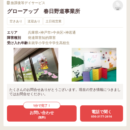
放課後等デイサービス
リストに
グローアップ 春日野道事業所
保存
空きあり
送迎あり
土日祝営業
エリア
兵庫県
>
神戸市
>
中央区
>
神若通
障害種別
発達障害
知的障害
受け入れ年齢
未就学
小学生
中学生
高校生
たくさんのお問合せありがとうございます。現在の空き情報につきまし
てはお問合せください。
1分で完了！
電話で聞く
お問い合わせ
050-3177-2616
(無料)