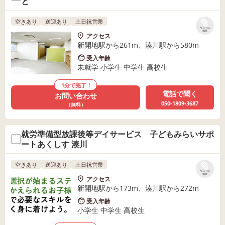
と
空きあり
送迎あり
土日祝営業
リストに
保存
アクセス
新開地駅から261m、湊川駅から580m
受入年齢
未就学 小学生 中学生 高校生
1分で完了！
電話で聞く
お問い合わせ
050-1809-3687
（無料）
就労準備型放課後等デイサービス 子どもみらいサポ
ートあくしす 湊川
空きあり
送迎あり
土日祝営業
リストに
保存
アクセス
新開地駅から173m、湊川駅から272m
受入年齢
小学生 中学生 高校生