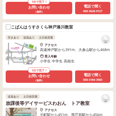
1分で完了！
電話で聞く
お問い合わせ
050-3628-9127
（無料）
こぱんはうすさくら神戸湊川教室
空きあり
送迎あり
土日祝営業
リストに
保存
アクセス
高速神戸駅から391m、大倉山駅から468m
受入年齢
小学生 中学生 高校生
1分で完了！
電話で聞く
お問い合わせ
050-3184-3983
（無料）
送迎あり
土日祝営業
リストに
放課後等デイサービスわおん トア教室
保存
アクセス
元町駅から451m、県庁前駅から456m