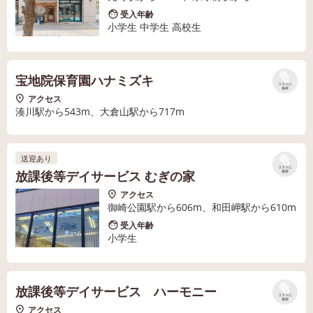
受入年齢
小学生 中学生 高校生
宝地院保育園ハナミズキ
リストに
保存
アクセス
湊川駅から543m、大倉山駅から717m
送迎あり
リストに
放課後等デイサービス むぎの家
保存
アクセス
御崎公園駅から606m、和田岬駅から610m
受入年齢
小学生
放課後等デイサービス ハーモニー
リストに
保存
アクセス