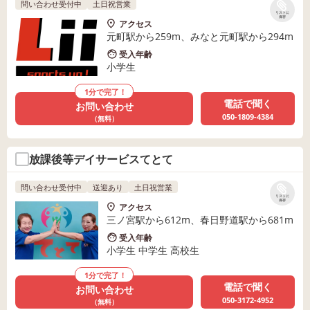
問い合わせ受付中
土日祝営業
リストに
保存
アクセス
元町駅から259m、みなと元町駅から294m
受入年齢
小学生
1分で完了！
電話で聞く
お問い合わせ
050-1809-4384
（無料）
放課後等デイサービスてとて
問い合わせ受付中
送迎あり
土日祝営業
リストに
保存
アクセス
三ノ宮駅から612m、春日野道駅から681m
受入年齢
小学生 中学生 高校生
1分で完了！
電話で聞く
お問い合わせ
050-3172-4952
（無料）