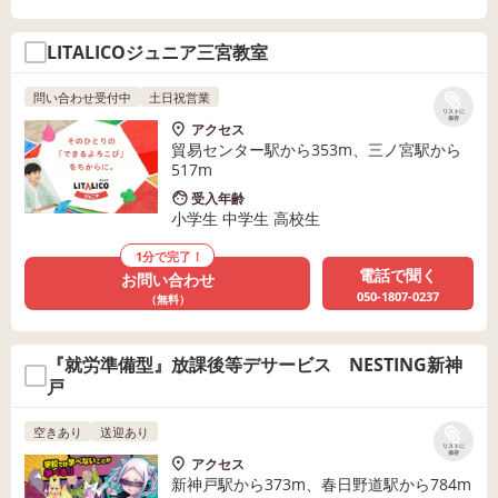
LITALICOジュニア三宮教室
問い合わせ受付中
土日祝営業
リストに
保存
アクセス
貿易センター駅から353m、三ノ宮駅から
517m
受入年齢
小学生 中学生 高校生
1分で完了！
電話で聞く
お問い合わせ
050-1807-0237
（無料）
『就労準備型』放課後等デサービス NESTING新神
戸
空きあり
送迎あり
リストに
保存
アクセス
新神戸駅から373m、春日野道駅から784m