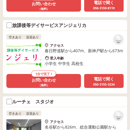
電話で聞く
お問い合わせ
050-3159-8119
（無料）
放課後等デイサービスアンジェリカ
空きあり
送迎あり
リストに
保存
アクセス
春日野道駅から407m、新神戸駅から673m
受入年齢
小学生 中学生 高校生
1分で完了！
電話で聞く
お問い合わせ
050-3155-3234
（無料）
ルーチェ スタジオ
空きあり
送迎あり
リストに
保存
アクセス
名谷駅から826m、総合運動公園駅から