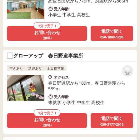
高速長田駅から775m、苅藻駅から866m
受入年齢
小学生 中学生 高校生
1分で完了！
電話で聞く
お問い合わせ
050-1808-1286
（無料）
グローアップ 春日野道事業所
空きあり
送迎あり
土日祝営業
リストに
保存
アクセス
春日野道駅から189m、春日野道駅から
589m
受入年齢
未就学 小学生 中学生 高校生
1分で完了！
電話で聞く
お問い合わせ
050-3177-2616
（無料）