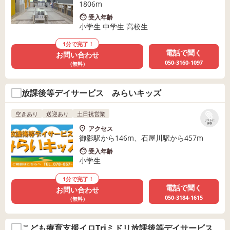
1806m
受入年齢
小学生 中学生 高校生
1分で完了！
電話で聞く
お問い合わせ
050-3160-1097
（無料）
放課後等デイサービス みらいキッズ
空きあり
送迎あり
土日祝営業
リストに
保存
アクセス
御影駅から146m、石屋川駅から457m
受入年齢
小学生
1分で完了！
電話で聞く
お問い合わせ
050-3184-1615
（無料）
こども療育支援イロTriミドリ放課後等デイサービス