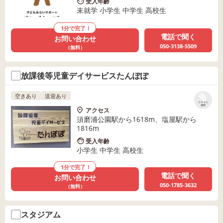
受入年齢
未就学 小学生 中学生 高校生
1分で完了！
電話で聞く
お問い合わせ
050-3138-5509
（無料）
放課後等児童デイサービスたんぽぽ
空きあり
送迎あり
リストに
保存
アクセス
須磨浦公園駅から1618m、塩屋駅から
1816m
受入年齢
小学生 中学生 高校生
1分で完了！
電話で聞く
お問い合わせ
050-1785-3632
（無料）
スタジアム