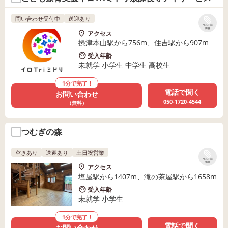
問い合わせ受付中
送迎あり
リストに
保存
アクセス
摂津本山駅から756m、住吉駅から907m
受入年齢
未就学 小学生 中学生 高校生
1分で完了！
電話で聞く
お問い合わせ
050-1720-4544
（無料）
つむぎの森
空きあり
送迎あり
土日祝営業
リストに
保存
アクセス
塩屋駅から1407m、滝の茶屋駅から1658m
受入年齢
未就学 小学生
1分で完了！
電話で聞く
お問い合わせ