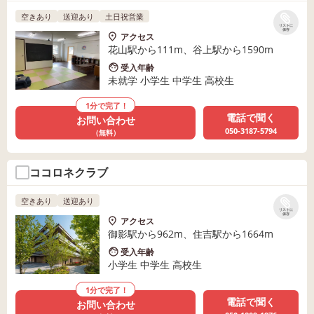
空きあり
送迎あり
土日祝営業
リストに
保存
アクセス
花山駅から111m、谷上駅から1590m
受入年齢
未就学 小学生 中学生 高校生
1分で完了！
電話で聞く
お問い合わせ
050-3187-5794
（無料）
ココロネクラブ
空きあり
送迎あり
リストに
保存
アクセス
御影駅から962m、住吉駅から1664m
受入年齢
小学生 中学生 高校生
1分で完了！
電話で聞く
お問い合わせ