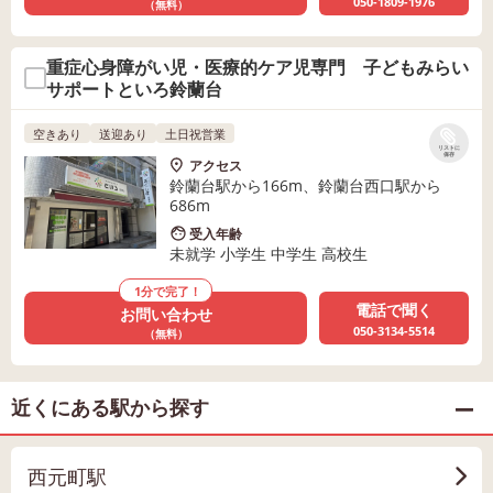
050-1809-1976
（無料）
重症心身障がい児・医療的ケア児専門 子どもみらい
サポートといろ鈴蘭台
空きあり
送迎あり
土日祝営業
リストに
保存
アクセス
鈴蘭台駅から166m、鈴蘭台西口駅から
686m
受入年齢
未就学 小学生 中学生 高校生
1分で完了！
電話で聞く
お問い合わせ
050-3134-5514
（無料）
近くにある駅から探す
西元町駅