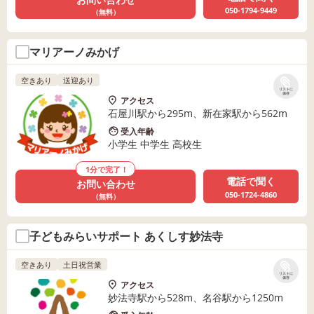
050-1794-9449
（無料）
マリアーノみかげ
空きあり
送迎あり
リストに
保存
アクセス
石屋川駅から295m、新在家駅から562m
受入年齢
小学生 中学生 高校生
1分で完了！
電話で聞く
お問い合わせ
050-1724-4860
（無料）
子どもみらいサポート あくしす妙法寺
空きあり
土日祝営業
リストに
保存
アクセス
妙法寺駅から528m、名谷駅から1250m