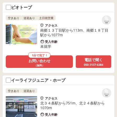
ビオトープ
空きあり
送迎あり
土日祝営業
リストに
保存
アクセス
南郷１３丁目駅から113m、南郷１８丁目
駅から1077m
受入年齢
未就学
1分で完了！
電話で聞く
お問い合わせ
050-3137-6384
（無料）
イーライフジュニア・ホープ
空きあり
送迎あり
リストに
保存
アクセス
北３４条駅から751m、北２４条駅から
1070m
受入年齢