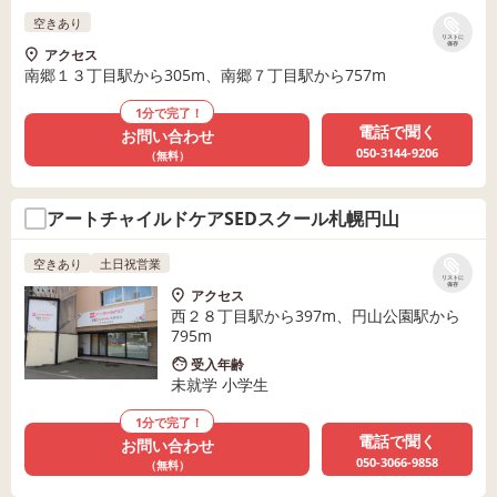
空きあり
リストに
保存
アクセス
南郷１３丁目駅から305m、南郷７丁目駅から757m
1分で完了！
電話で聞く
お問い合わせ
050-3144-9206
（無料）
アートチャイルドケアSEDスクール札幌円山
空きあり
土日祝営業
リストに
保存
アクセス
西２８丁目駅から397m、円山公園駅から
795m
受入年齢
未就学 小学生
1分で完了！
電話で聞く
お問い合わせ
050-3066-9858
（無料）