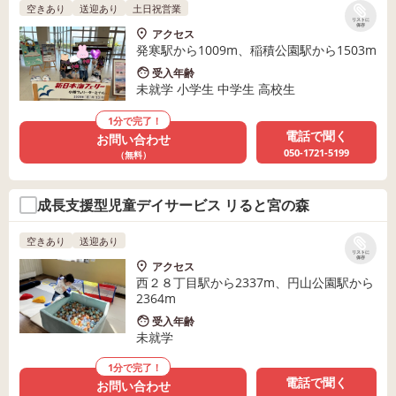
空きあり
送迎あり
土日祝営業
リストに
保存
アクセス
発寒駅から1009m、稲積公園駅から1503m
受入年齢
未就学 小学生 中学生 高校生
1分で完了！
電話で聞く
お問い合わせ
050-1721-5199
（無料）
成長支援型児童デイサービス リると宮の森
空きあり
送迎あり
リストに
保存
アクセス
西２８丁目駅から2337m、円山公園駅から
2364m
受入年齢
未就学
1分で完了！
電話で聞く
お問い合わせ