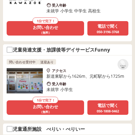
受入年齢
未就学 小学生 中学生 高校生
1分で完了！
電話で聞く
お問い合わせ
050-3196-3768
（無料）
児童発達支援・放課後等デイサービスFunny
問い合わせ受付中
送迎あり
リストに
保存
アクセス
新道東駅から1626m、元町駅から1725m
受入年齢
未就学 小学生
1分で完了！
電話で聞く
お問い合わせ
050-1808-0462
（無料）
児童通所施設 べりい・べりいー