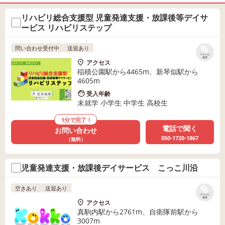
リハビリ総合支援型 児童発達支援・放課後等デイサ
ービス リハビリステップ
問い合わせ受付中
送迎あり
リストに
保存
アクセス
稲積公園駅から4465m、新琴似駅から
4605m
受入年齢
未就学 小学生 中学生 高校生
1分で完了！
電話で聞く
お問い合わせ
050-1720-1867
（無料）
児童発達支援・放課後デイサービス こっこ川沿
空きあり
送迎あり
リストに
保存
アクセス
真駒内駅から2761m、自衛隊前駅から
3007m