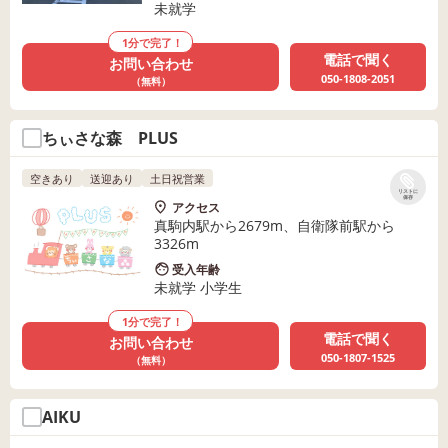
未就学
1分で完了！
電話で聞く
お問い合わせ
050-1808-2051
（無料）
ちぃさな森 PLUS
空きあり
送迎あり
土日祝営業
リストに
保存
アクセス
真駒内駅から2679m、自衛隊前駅から
3326m
受入年齢
未就学 小学生
1分で完了！
電話で聞く
お問い合わせ
050-1807-1525
（無料）
AIKU