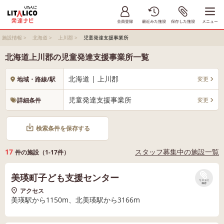
施設情報
>
北海道
>
上川郡
>
児童発達支援事業所
北海道上川郡の児童発達支援事業所一覧
北海道 | 上川郡
変更
地域・路線/駅
児童発達支援事業所
変更
詳細条件
検索条件を保存する
17
スタッフ募集中の施設一覧
件の施設（1-17件）
美瑛町子ども支援センター
リストに
保存
アクセス
美瑛駅から1150m、北美瑛駅から3166m