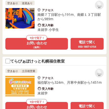
空きあり
送迎あり
リストに
保存
アクセス
南郷７丁目駅から191m、南郷１３丁目駅
から989m
受入年齢
未就学 小学生
1分で完了！
電話で聞く
お問い合わせ
050-1807-6154
（無料）
てらぴぁぽけっと札幌福住教室
空きあり
土日祝営業
リストに
保存
アクセス
福住駅から324m、月寒中央駅から1451m
受入年齢
未就学
1分で完了！
電話で聞く
お問い合わせ