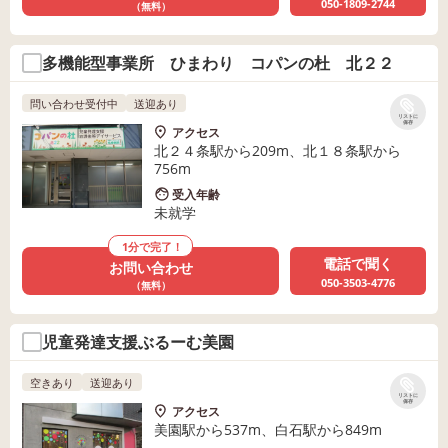
050-1809-2744
（無料）
多機能型事業所 ひまわり コパンの杜 北２２
問い合わせ受付中
送迎あり
リストに
保存
アクセス
北２４条駅から209m、北１８条駅から
756m
受入年齢
未就学
1分で完了！
電話で聞く
お問い合わせ
050-3503-4776
（無料）
児童発達支援ぶるーむ美園
空きあり
送迎あり
リストに
保存
アクセス
美園駅から537m、白石駅から849m