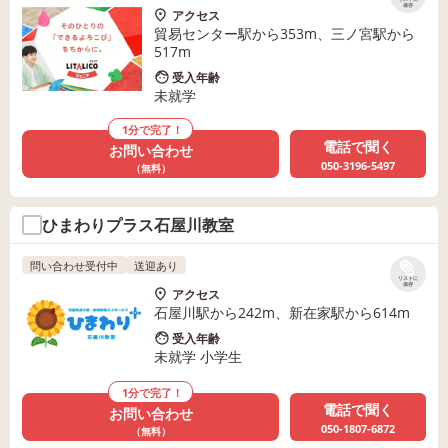
保存
アクセス
貿易センター駅から353m、三ノ宮駅から
517m
受入年齢
未就学
1分で完了！
電話で聞く
お問い合わせ
050-3196-5497
（無料）
ひまわりプラス石屋川教室
問い合わせ受付中
送迎あり
リストに
保存
アクセス
石屋川駅から242m、新在家駅から614m
受入年齢
未就学 小学生
1分で完了！
電話で聞く
お問い合わせ
050-1807-6872
（無料）