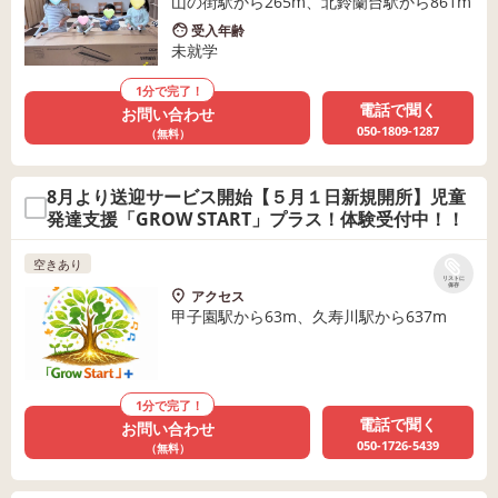
山の街駅から265m、北鈴蘭台駅から861m
受入年齢
未就学
1分で完了！
電話で聞く
お問い合わせ
050-1809-1287
（無料）
8月より送迎サービス開始【５月１日新規開所】児童
発達支援「GROW START」プラス！体験受付中！！
空きあり
リストに
保存
アクセス
甲子園駅から63m、久寿川駅から637m
1分で完了！
電話で聞く
お問い合わせ
050-1726-5439
（無料）