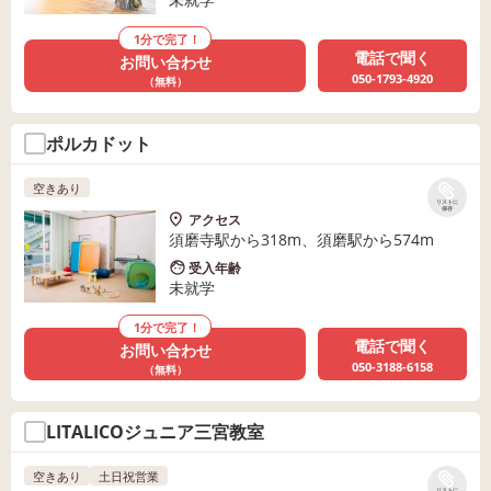
1分で完了！
電話で聞く
お問い合わせ
050-1793-4920
（無料）
ポルカドット
空きあり
リストに
保存
アクセス
須磨寺駅から318m、須磨駅から574m
受入年齢
未就学
1分で完了！
電話で聞く
お問い合わせ
050-3188-6158
（無料）
LITALICOジュニア三宮教室
空きあり
土日祝営業
リストに