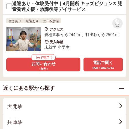
送迎あり・体験受付中｜4月開所 キッズビジョン® 児
童発達支援・放課後等デイサービス
空きあり
送迎あり
土日祝営業
リストに
保存
アクセス
香櫨園駅から2442m、打出駅から2501m
受入年齢
未就学 小学生
1分で完了！
電話で聞く
お問い合わせ
050-1784-5214
（無料）
近くにある駅から探す
大開駅
兵庫駅