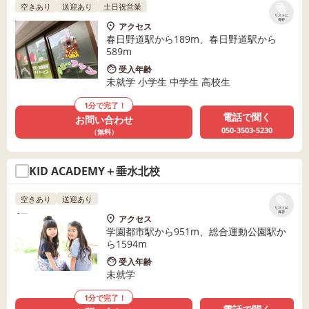
空きあり
送迎あり
土日祝営業
リストに
保存
アクセス
春日野道駅から189m、春日野道駅から
589m
受入年齢
未就学 小学生 中学生 高校生
1分で完了！
電話で聞く
お問い合わせ
050-3503-5230
（無料）
KID ACADEMY＋垂水北校
空きあり
送迎あり
リストに
保存
アクセス
学園都市駅から951m、総合運動公園駅か
ら1594m
受入年齢
未就学
1分で完了！