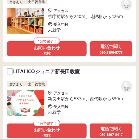
空きあり
土日祝営業
リストに
保存
アクセス
県庁前駅から240m、花隈駅から426m
受入年齢
未就学
1分で完了！
電話で聞く
お問い合わせ
050-3196-8778
（無料）
LITALICOジュニア新長田教室
空きあり
土日祝営業
リストに
保存
アクセス
新長田駅から537m、西代駅から630m
受入年齢
未就学
1分で完了！
電話で聞く
お問い合わせ
050-1807-8417
（無料）