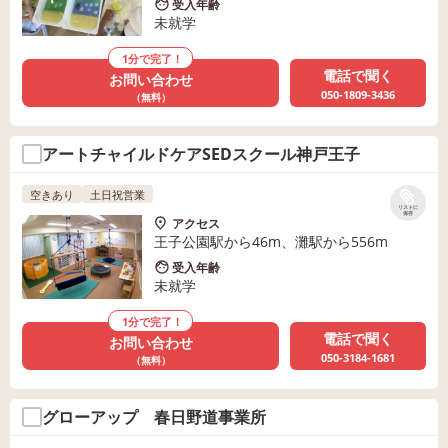
受入年齢
未就学
1分で完了！
電話で聞く
お問い合わせ
050-1809-3436
（無料）
アートチャイルドケアSEDスクール神戸王子
空きあり
土日祝営業
リストに
保存
アクセス
王子公園駅から46m、灘駅から556m
受入年齢
未就学
1分で完了！
電話で聞く
お問い合わせ
050-3184-1681
（無料）
グローアップ 春日野道事業所