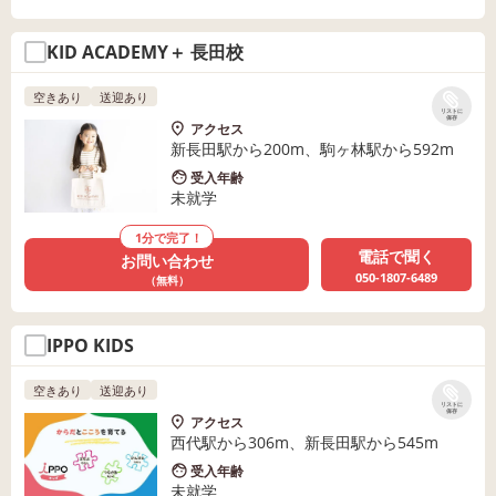
KID ACADEMY＋ 長田校
空きあり
送迎あり
リストに
保存
アクセス
新長田駅から200m、駒ヶ林駅から592m
受入年齢
未就学
1分で完了！
電話で聞く
お問い合わせ
050-1807-6489
（無料）
IPPO KIDS
空きあり
送迎あり
リストに
保存
アクセス
西代駅から306m、新長田駅から545m
受入年齢
未就学