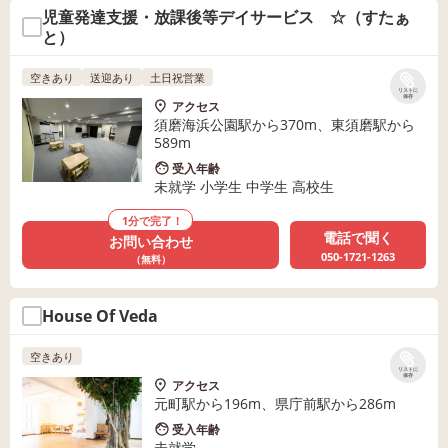
児童発達支援・放課後等デイサービス ☆（すたぁ
と）
空きあり
送迎あり
土日祝営業
リストに
保存
アクセス
須磨海浜公園駅から370m、東須磨駅から
589m
受入年齢
未就学 小学生 中学生 高校生
1分で完了！
電話で聞く
お問い合わせ
050-1721-1263
（無料）
House Of Veda
空きあり
リストに
保存
アクセス
元町駅から196m、県庁前駅から286m
受入年齢
未就学