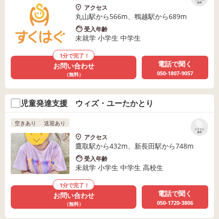
保存
アクセス
丸山駅から566m、鵯越駅から689m
受入年齢
未就学 小学生 中学生
1分で完了！
電話で聞く
お問い合わせ
050-1807-9057
（無料）
児童発達支援 ウィズ・ユーたかとり
空きあり
送迎あり
リストに
保存
アクセス
鷹取駅から432m、新長田駅から748m
受入年齢
未就学 小学生 中学生 高校生
1分で完了！
電話で聞く
お問い合わせ
050-1720-3806
（無料）