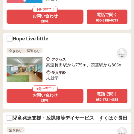
1分で完了！
電話で聞く
お問い合わせ
050-3189-0719
（無料）
Hope Live little
空きあり
送迎あり
リストに
保存
アクセス
高速長田駅から775m、苅藻駅から866m
受入年齢
未就学
1分で完了！
電話で聞く
お問い合わせ
050-1721-4635
（無料）
児童発達支援・放課後等デイサービス すくはぐ長田
空きあり
リストに