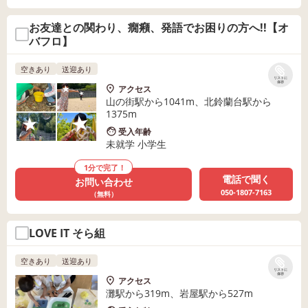
お友達との関わり、癇癪、発語でお困りの方へ!!【オ
バフロ】
空きあり
送迎あり
リストに
保存
アクセス
山の街駅から1041m、北鈴蘭台駅から
1375m
受入年齢
未就学 小学生
1分で完了！
電話で聞く
お問い合わせ
050-1807-7163
（無料）
LOVE IT そら組
空きあり
送迎あり
リストに
保存
アクセス
灘駅から319m、岩屋駅から527m