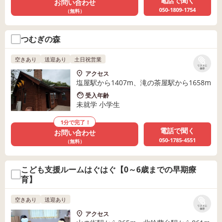
電話で聞く
お問い合わせ
050-1809-1754
（無料）
つむぎの森
空きあり
送迎あり
土日祝営業
リストに
保存
アクセス
塩屋駅から1407m、滝の茶屋駅から1658m
受入年齢
未就学 小学生
1分で完了！
電話で聞く
お問い合わせ
050-1785-4551
（無料）
こども支援ルームはぐはぐ【0～6歳までの早期療
育】
空きあり
送迎あり
リストに
保存
アクセス