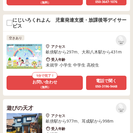
050-3647-1076
（無料）
にじいろくれよん 児童発達支援・放課後等デイサー
ビス
空きあり
リストに
保存
アクセス
畝傍駅から297m、大和八木駅から431m
受入年齢
未就学 小学生 中学生 高校生
1分で完了！
電話で聞く
お問い合わせ
050-3196-9448
（無料）
遊びの天才
リストに
保存
アクセス
畝傍駅から977m、耳成駅から998m
受入年齢