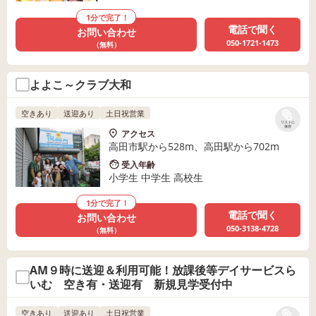
1分で完了！
電話で聞く
お問い合わせ
050-1721-1473
（無料）
よよこ～クラブ大和
空きあり
送迎あり
土日祝営業
リストに
保存
アクセス
高田市駅から528m、高田駅から702m
受入年齢
小学生 中学生 高校生
1分で完了！
電話で聞く
お問い合わせ
050-3138-4728
（無料）
AM９時に送迎＆利用可能！放課後等デイサービスら
いむ 空き有・送迎有 新規見学受付中
空きあり
送迎あり
土日祝営業