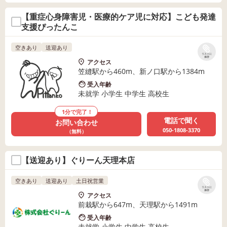
【重症心身障害児・医療的ケア児に対応】こども発達
支援ぴったんこ
空きあり
送迎あり
リストに
保存
アクセス
笠縫駅から460m、新ノ口駅から1384m
受入年齢
未就学 小学生 中学生 高校生
1分で完了！
電話で聞く
お問い合わせ
050-1808-3370
（無料）
【送迎あり】ぐりーん天理本店
空きあり
送迎あり
土日祝営業
リストに
保存
アクセス
前栽駅から647m、天理駅から1491m
受入年齢
未就学 小学生 中学生 高校生