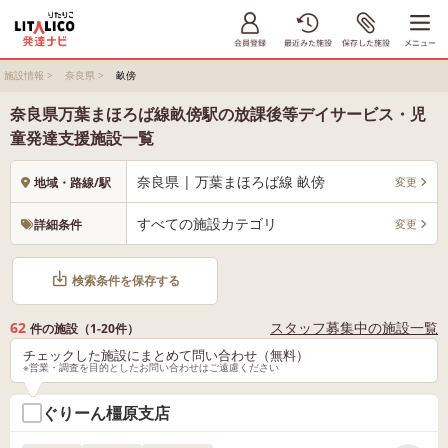
施設情報
>
奈良県
>
畝傍
奈良県万葉まほろば線畝傍駅の放課後等デイサービス・児
童発達支援施設一覧
奈良県 | 万葉まほろば線 畝傍
変更
地域・路線/駅
すべての施設カテゴリ
変更
詳細条件
検索条件を保存する
62
スタッフ募集中の施設一覧
件の施設（1-20件）
チェックした施設にまとめて問い合わせ（無料）
※営業・調査を目的としたお問い合わせはご遠慮ください
ぐりーん橿原支店