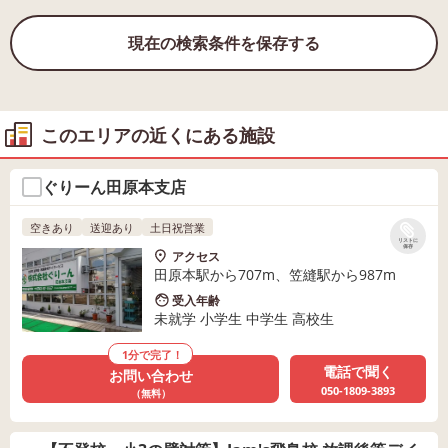
現在の検索条件を保存する
このエリアの近くにある施設
ぐりーん田原本支店
空きあり
送迎あり
土日祝営業
リストに
保存
アクセス
田原本駅から707m、笠縫駅から987m
受入年齢
未就学 小学生 中学生 高校生
1分で完了！
電話で聞く
お問い合わせ
050-1809-3893
（無料）