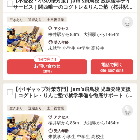
【不登校・小3の壁対策】Jam's飛鳥校 放課後等デイ
サービス｜関西唯一のコグトレ＆りんご塾（桜井駅徒
歩1分）
空きあり
送迎あり
土日祝営業
リストに
保存
アクセス
桜井駅から83m、大福駅から1464m
受入年齢
未就学 小学生 中学生 高校生
1分で完了！
電話で聞く
お問い合わせ
050-1807-6615
（無料）
【小1ギャップ対策専門】Jam's飛鳥校 児童発達支援
｜コグトレ・りんご塾で就学準備を徹底サポート（桜
井駅徒歩1分）
空きあり
送迎あり
土日祝営業
リストに
保存
アクセス
桜井駅から83m、大福駅から1464m
受入年齢
未就学 小学生 中学生 高校生