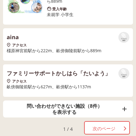
ら889m
受入年齢
未就学 小学生
aina
リストに
保存
アクセス
橿原神宮前駅から222m、畝傍御陵前駅から889m
ファミリーサポートかしはら「たいよう」
リストに
保存
アクセス
畝傍御陵前駅から627m、畝傍駅から1137m
問い合わせができない施設（8件）
を表示する
次のページ
1 / 4