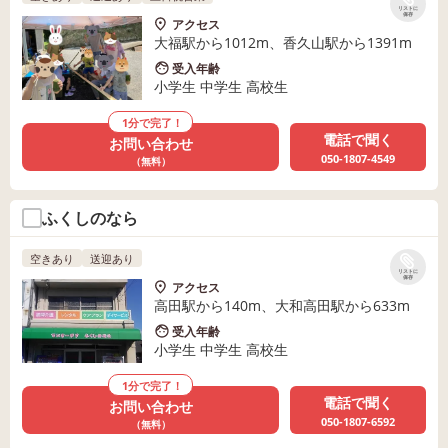
リストに
保存
アクセス
大福駅から1012m、香久山駅から1391m
受入年齢
小学生 中学生 高校生
1分で完了！
電話で聞く
お問い合わせ
050-1807-4549
（無料）
ふくしのなら
空きあり
送迎あり
リストに
保存
アクセス
高田駅から140m、大和高田駅から633m
受入年齢
小学生 中学生 高校生
1分で完了！
電話で聞く
お問い合わせ
050-1807-6592
（無料）