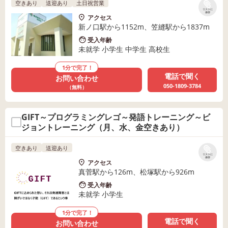
空きあり
送迎あり
土日祝営業
リストに
保存
アクセス
新ノ口駅から1152m、笠縫駅から1837m
受入年齢
未就学 小学生 中学生 高校生
1分で完了！
電話で聞く
お問い合わせ
050-1809-3784
（無料）
GIFT～プログラミングレゴ～発語トレーニング～ビ
ジョントレーニング（月、水、金空きあり）
空きあり
送迎あり
リストに
保存
アクセス
真菅駅から126m、松塚駅から926m
受入年齢
未就学 小学生
1分で完了！
電話で聞く
お問い合わせ