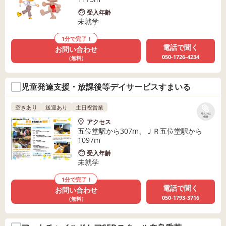
受入年齢
未就学
1分で完了！
電話で聞く
お問い合わせ
050-1726-4234
（無料）
児童発達支援・放課後等デイサービスすまいる
空きあり
送迎あり
土日祝営業
リストに
保存
アクセス
五位堂駅から307m、ＪＲ五位堂駅から
1097m
受入年齢
未就学
1分で完了！
電話で聞く
お問い合わせ
050-1793-3716
（無料）