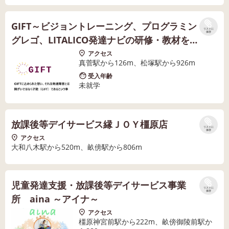
GIFT～ビジョントレーニング、プログラミン
リストに
保存
グレゴ、LITALICO発達ナビの研修・教材を導
入しています
アクセス
真菅駅から126m、松塚駅から926m
受入年齢
未就学
放課後等デイサービス縁ＪＯＹ橿原店
リストに
保存
アクセス
大和八木駅から520m、畝傍駅から806m
児童発達支援・放課後等デイサービス事業
リストに
保存
所 aina ～アイナ～
アクセス
橿原神宮前駅から222m、畝傍御陵前駅か