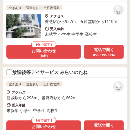
空きあり
送迎あり
土日祝営業
リストに
保存
アクセス
香芝駅から927m、五位堂駅から1110m
受入年齢
未就学 小学生 中学生 高校生
1分で完了！
電話で聞く
お問い合わせ
050-3196-9234
（無料）
放課後等デイサービス みらいのたね
空きあり
送迎あり
土日祝営業
リストに
保存
アクセス
磐城駅から298m、当麻寺駅から662m
受入年齢
未就学 小学生 中学生 高校生
1分で完了！
電話で聞く
お問い合わせ