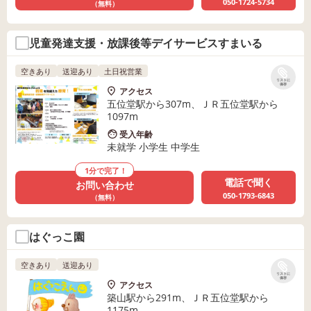
050-1724-5734
（無料）
児童発達支援・放課後等デイサービスすまいる
空きあり
送迎あり
土日祝営業
リストに
保存
アクセス
五位堂駅から307m、ＪＲ五位堂駅から
1097m
受入年齢
未就学 小学生 中学生
1分で完了！
電話で聞く
お問い合わせ
050-1793-6843
（無料）
はぐっこ園
空きあり
送迎あり
リストに
保存
アクセス
築山駅から291m、ＪＲ五位堂駅から
1175m