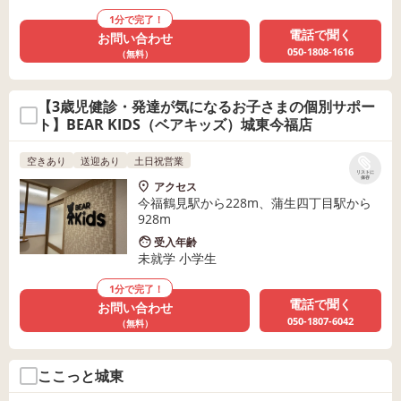
1分で完了！
電話で聞く
お問い合わせ
050-1808-1616
（無料）
【3歳児健診・発達が気になるお子さまの個別サポー
ト】BEAR KIDS（ベアキッズ）城東今福店
空きあり
送迎あり
土日祝営業
リストに
保存
アクセス
今福鶴見駅から228m、蒲生四丁目駅から
928m
受入年齢
未就学 小学生
1分で完了！
電話で聞く
お問い合わせ
050-1807-6042
（無料）
ここっと城東