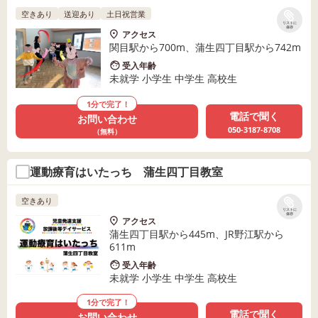
空きあり
送迎あり
土日祝営業
リストに
保存
アクセス
関目駅から700m、蒲生四丁目駅から742m
受入年齢
未就学 小学生 中学生 高校生
1分で完了！
電話で聞く
お問い合わせ
050-3187-8708
（無料）
運動療育はいたっち 蒲生四丁目教室
空きあり
リストに
保存
アクセス
蒲生四丁目駅から445m、JR野江駅から
611m
受入年齢
未就学 小学生 中学生 高校生
1分で完了！
電話で聞く
お問い合わせ