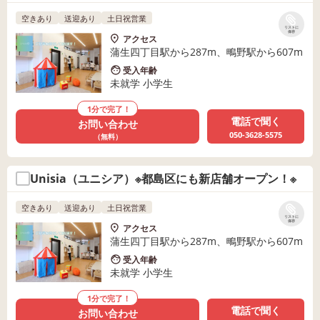
空きあり
送迎あり
土日祝営業
リストに
保存
アクセス
蒲生四丁目駅から287m、鴫野駅から607m
受入年齢
未就学 小学生
1分で完了！
電話で聞く
お問い合わせ
050-3628-5575
（無料）
Unisia（ユニシア）※都島区にも新店舗オープン！※
空きあり
送迎あり
土日祝営業
リストに
保存
アクセス
蒲生四丁目駅から287m、鴫野駅から607m
受入年齢
未就学 小学生
1分で完了！
電話で聞く
お問い合わせ