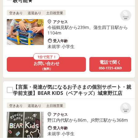
験可能★
空きあり
送迎あり
土日祝営業
リストに
保存
アクセス
今福鶴見駅から239m、蒲生四丁目駅から
1104m
受入年齢
未就学 小学生
1分で完了！
電話で聞く
お問い合わせ
050-1721-4369
（無料）
【言葉・発達が気になるお子さまの個別サポート・就
学前支援】BEAR KIDS（ベアキッズ）城東野江店
空きあり
送迎あり
土日祝営業
リストに
保存
アクセス
野江内代駅から86m、JR野江駅から368m
受入年齢
未就学 小学生