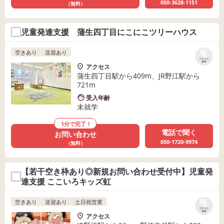
050-3628-1151
（無料）
児童発達支援 蒲生四丁目にこにこツリーハウス
空きあり
送迎あり
リストに
保存
アクセス
蒲生四丁目駅から409m、JR野江駅から
721m
受入年齢
未就学
1分で完了！
電話で聞く
お問い合わせ
050-1720-9974
（無料）
【若干空き枠あり◎新規お問い合わせ受付中】児童発
達支援 ここいろキッズ虹
空きあり
送迎あり
土日祝営業
リストに
保存
アクセス