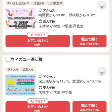
問い合わせ受付中
送迎あり
土日祝営業
リストに
保存
アクセス
鴫野駅から593m、緑橋駅から761m
受入年齢
未就学 小学生 中学生 高校生
1分で完了！
電話で聞く
お問い合わせ
050-3149-1241
（無料）
ウィズユー深江橋
空きあり
送迎あり
リストに
保存
アクセス
深江橋駅から115m、放出駅から1074m
受入年齢
未就学 小学生 中学生
1分で完了！
電話で聞く
お問い合わせ
050-1793-0150
（無料）