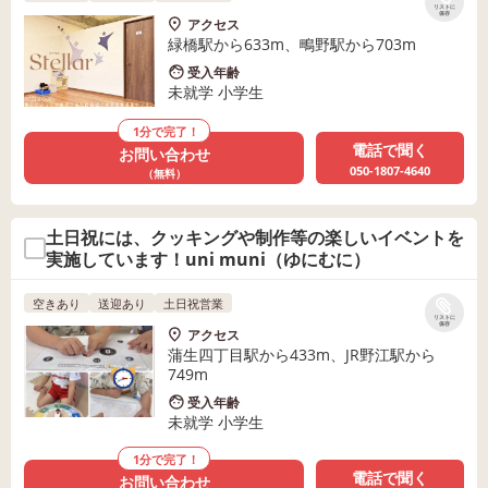
リストに
保存
アクセス
緑橋駅から633m、鴫野駅から703m
受入年齢
未就学 小学生
1分で完了！
電話で聞く
お問い合わせ
050-1807-4640
（無料）
土日祝には、クッキングや制作等の楽しいイベントを
実施しています！uni muni（ゆにむに）
空きあり
送迎あり
土日祝営業
リストに
保存
アクセス
蒲生四丁目駅から433m、JR野江駅から
749m
受入年齢
未就学 小学生
1分で完了！
電話で聞く
お問い合わせ