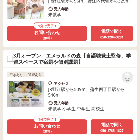
JR野江駅から96m、野江内代駅から329m
受入年齢
未就学
1分で完了！
電話で聞く
お問い合わせ
050-3204-3281
（無料）
3月オープン エメラルドの森【言語聴覚士監修、学
習スペースで宿題や個別課題】
空きあり
送迎あり
リストに
保存
アクセス
JR野江駅から539m、蒲生四丁目駅から
546m
受入年齢
未就学 小学生 中学生 高校生
1分で完了！
電話で聞く
お問い合わせ
050-1785-1627
（無料）