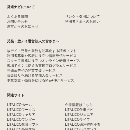
発達ナビについて
よくある質問
リンク・引用について
お問い合わせ
利用者さまへのお願い
運営からのお知らせ
児発・放デイ運営法人の皆さまへ
放デイ・児発の業務を効率化する請求ソフト
利用者募集や広報に役立つ情報発信サービス
スタッフ育成に役立つオンライン研修サービス
現場ですぐに使える支援プログラムサービス
児発放デイの開業支援サービス
資金繰りを助ける早期入金サービス
事業譲渡・売買を助けるM&A仲介サービス
関連サイト
LITALICOホーム
企業情報はこちら
LITALICOワークス
LITALICO仕事ナビ
LITALICOキャリア
LITALICOジュニア
LITALICOワンダー
LITALICOライフ
LITALICO教育ソフト
LITALICO発達特性検査
LITALICO高等学院
LITALICOレジデンス