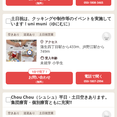
050-1808-3465
（無料）
土日祝は、クッキングや制作等のイベントを実施して
います！uni muni（ゆにむに）
空きあり
送迎あり
土日祝営業
リストに
保存
アクセス
蒲生四丁目駅から433m、JR野江駅から
749m
受入年齢
未就学 小学生
1分で完了！
電話で聞く
お問い合わせ
050-1807-2994
（無料）
Chou Chou（シュシュ）平日・土日空きあります。
集団療育・個別療育ともに充実!!
空きあり
送迎あり
土日祝営業
リストに