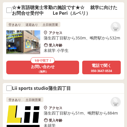
☆★言語聴覚士常勤の施設です★☆ 就学に向けた
お問合せ受付中 Le Peri（ルペリ）
空きあり
送迎あり
土日祝営業
リストに
保存
アクセス
蒲生四丁目駅から350m、鴫野駅から532m
受入年齢
未就学 小学生
1分で完了！
電話で聞く
お問い合わせ
050-3647-0534
（無料）
Lii sports studio蒲生四丁目
空きあり
土日祝営業
リストに
保存
アクセス
蒲生四丁目駅から51m、鴫野駅から884m
受入年齢
未就学