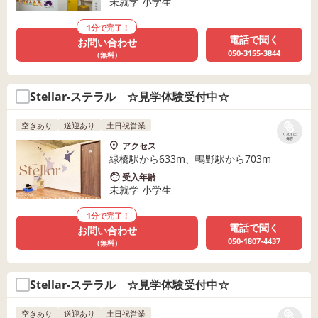
未就学 小学生
1分で完了！
電話で聞く
お問い合わせ
050-3155-3844
（無料）
Stellar-ステラル ☆見学体験受付中☆
空きあり
送迎あり
土日祝営業
リストに
保存
アクセス
緑橋駅から633m、鴫野駅から703m
受入年齢
未就学 小学生
1分で完了！
電話で聞く
お問い合わせ
050-1807-4437
（無料）
Stellar-ステラル ☆見学体験受付中☆
空きあり
送迎あり
土日祝営業