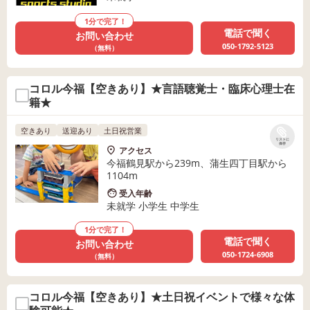
1分で完了！
電話で聞く
お問い合わせ
050-1792-5123
（無料）
コロル今福【空きあり】★言語聴覚士・臨床心理士在
籍★
空きあり
送迎あり
土日祝営業
リストに
保存
アクセス
今福鶴見駅から239m、蒲生四丁目駅から
1104m
受入年齢
未就学 小学生 中学生
1分で完了！
電話で聞く
お問い合わせ
050-1724-6908
（無料）
コロル今福【空きあり】★土日祝イベントで様々な体