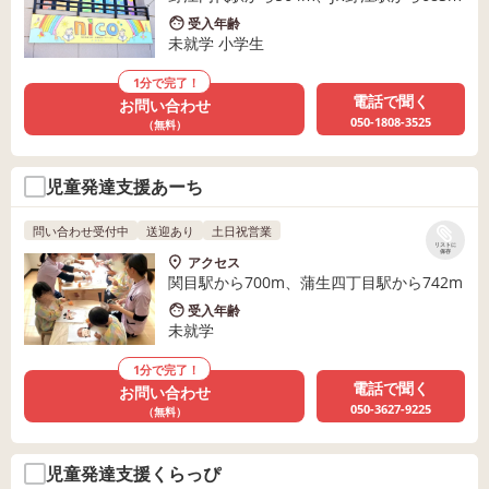
受入年齢
未就学 小学生
1分で完了！
電話で聞く
お問い合わせ
050-1808-3525
（無料）
児童発達支援あーち
問い合わせ受付中
送迎あり
土日祝営業
リストに
保存
アクセス
関目駅から700m、蒲生四丁目駅から742m
受入年齢
未就学
1分で完了！
電話で聞く
お問い合わせ
050-3627-9225
（無料）
児童発達支援くらっぴ