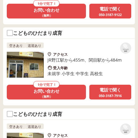
1分で完了！
電話で聞く
お問い合わせ
050-3187-9122
（無料）
こどものひだまり成育
空きあり
送迎あり
リストに
保存
アクセス
JR野江駅から455m、関目駅から484m
受入年齢
未就学 小学生 中学生 高校生
1分で完了！
電話で聞く
お問い合わせ
050-3187-7916
（無料）
こどものひだまり成育
空きあり
送迎あり
リストに
保存
アクセス