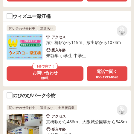
ウィズユー深江橋
問い合わせ受付中
送迎あり
リストに
保存
アクセス
深江橋駅から115m、放出駅から1074m
受入年齢
未就学 小学生 中学生
1分で完了！
電話で聞く
お問い合わせ
050-1793-0620
（無料）
のびのびパーク令樹
問い合わせ受付中
送迎あり
土日祝営業
リストに
保存
アクセス
京橋駅から486m、大阪城公園駅から548m
受入年齢