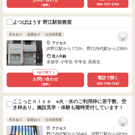
050-1721-2164
（無料）
よつばはうす 野江駅前教室
空きあり
送迎あり
土日祝営業
リストに
保存
アクセス
JR野江駅から172m、野江内代駅から238m
受入年齢
未就学 小学生 中学生 高校生
1分で完了！
電話で聞く
お問い合わせ
050-1794-7243
（無料）
ここっとｎｉｃｏ ※火・水のご利用枠に若干数、空
き枠あり。施設見学・体験も随時受付しています！
空きあり
送迎あり
土日祝営業
リストに
保存
アクセス
野江内代駅から564m、JR野江駅から683m