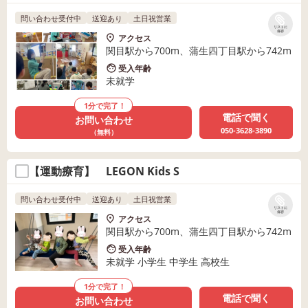
問い合わせ受付中
送迎あり
土日祝営業
リストに
保存
アクセス
関目駅から700m、蒲生四丁目駅から742m
受入年齢
未就学
1分で完了！
電話で聞く
お問い合わせ
050-3628-3890
（無料）
【運動療育】 LEGON Kids S
問い合わせ受付中
送迎あり
土日祝営業
リストに
保存
アクセス
関目駅から700m、蒲生四丁目駅から742m
受入年齢
未就学 小学生 中学生 高校生
1分で完了！
電話で聞く
お問い合わせ