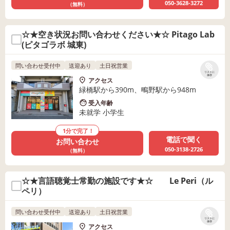
050-3628-3272
（無料）
☆★空き状況お問い合わせください★☆ Pitago Lab
(ピタゴラボ 城東)
問い合わせ受付中
送迎あり
土日祝営業
リストに
保存
アクセス
緑橋駅から390m、鴫野駅から948m
受入年齢
未就学 小学生
1分で完了！
電話で聞く
お問い合わせ
050-3138-2726
（無料）
☆★言語聴覚士常勤の施設です★☆ Le Peri（ル
ペリ）
問い合わせ受付中
送迎あり
土日祝営業
リストに
保存
アクセス