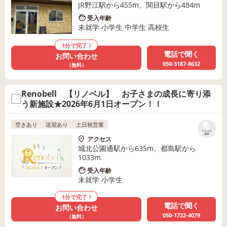
JR野江駅から455m、関目駅から484m
受入年齢
未就学 小学生 中学生 高校生
1分で完了！
電話で聞く
お問い合わせ
050-3187-8632
（無料）
Renobell 【リノベル】 お子さまの成長に寄り添
う新施設★2026年6月1日オープン！！
空きあり
送迎あり
土日祝営業
リストに
保存
アクセス
城北公園通駅から635m、都島駅から
1033m
受入年齢
未就学 小学生
1分で完了！
電話で聞く
お問い合わせ
050-1722-4079
（無料）