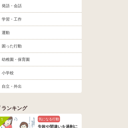
発語・会話
学習・工作
運動
困った行動
幼稚園・保育園
小学校
自立・外出
ランキング
1
気になる行動
失敗や間違いを過剰に