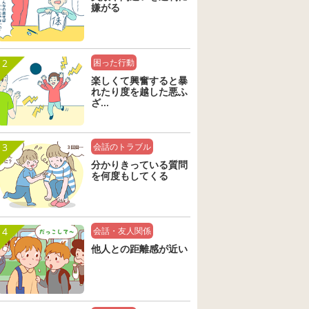
嫌がる
2
困った行動
楽しくて興奮すると暴
れたり度を越した悪ふ
ざ...
3
会話のトラブル
分かりきっている質問
を何度もしてくる
4
会話・友人関係
他人との距離感が近い