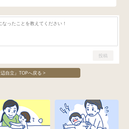
辺自立』TOPへ戻る >