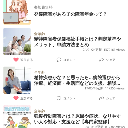
参加費無料
発達障害がある子の障害年金って？
全年齢
精神障害者保健福祉手帳とは？判定基準や
メリット、申請方法まとめ
24/01/24更新
1379161 views
追加する
コメント
シェア
全年齢
精神疾患かな？と思ったら…病院選びから
治療、経済面・生活面などの支援、相談
先、対応の仕方まで【精神科医監修】
17/05/18公開
117356 views
追加する
コメント
シェア
全年齢
強度行動障害とは？原因や症状、なりやす
い人や対応・支援など【専門家監修】
25/10/03更新
817383 views