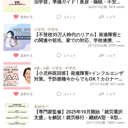
泊学習」準備ガイド！夜尿・睡眠・不安へ
の対策や学校連携など【保護者アンケート
26/05/10公開
3818 views
結果も】
追加する
コメント
シェア
小学生
中学生
【不登校35万人時代のリアル】発達障害と
の関連や前兆、家での対応、学校連携、支
援などの疑問【精神科医解説】
25/12/22公開
5795 views
追加する
コメント
シェア
4歳～6歳
小学生
中学生
【小児科医回答】発達障害×インフルエンザ
対策。予防接種今からでもOK？カロナール
は安全？熱せん妄・熱性痙攣などの疑問も
25/12/14公開
847 views
追加する
コメント
シェア
高校生〜
【専門家監修】2025年10月開始「就労選択
支援」を解説！就労移行・継続A型・B型と
の違い、利用対象者や手続きをくわしく
25/11/23公開
14001 views