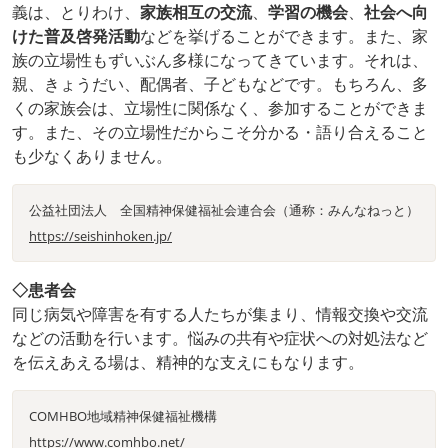
義は、とりわけ、
家族相互の交流
、
学習の機会
、
社会へ向
けた普及啓発活動
などを挙げることができます。また、家
族の立場性もずいぶん多様になってきています。それは、
親、きょうだい、配偶者、子どもなどです。もちろん、多
くの家族会は、立場性に関係なく、参加することができま
す。また、その立場性だからこそ分かる・語り合えること
も少なくありません。
公益社団法人 全国精神保健福祉会連合会（通称：みんなねっと）
https://seishinhoken.jp/
◇患者会
同じ病気や障害を有する人たちが集まり、情報交換や交流
などの活動を行います。悩みの共有や症状への対処法など
を伝えあえる場は、精神的な支えにもなります。
COMHBO地域精神保健福祉機構
https://www.comhbo.net/