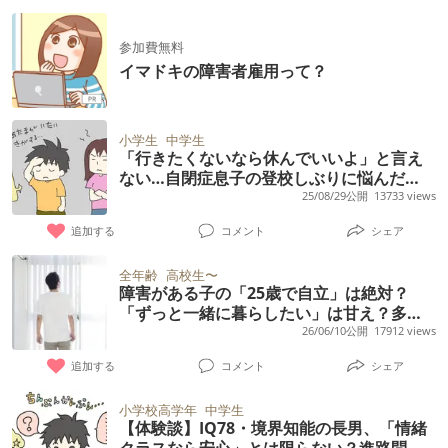
参加費無料
イマドキの障害者雇用って？
小学生
中学生
「行きたくないなら休んでいいよ」と言え
ない…自閉症息子の登校しぶりに悩んだ
日々。中学生の今は
25/08/29公開
13733 views
追加する
コメント
シェア
全年齢
高校生〜
障害がある子の「25歳で自立」は絶対？
「ずっと一緒に暮らしたい」は甘え？多様
化する住まい選びと親の葛藤
26/06/10公開
17912 views
追加する
コメント
シェア
小学校高学年
中学生
【体験談】IQ78・境界知能の長男、「情緒
クラスなら安心」とは限らない？進路問題