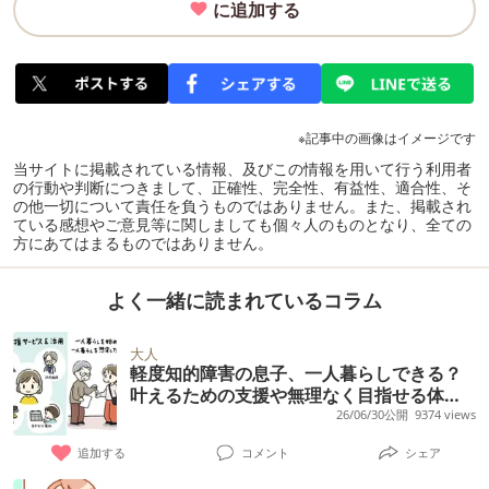
に追加する
※記事中の画像はイメージです
当サイトに掲載されている情報、及びこの情報を用いて行う利用者
の行動や判断につきまして、正確性、完全性、有益性、適合性、そ
の他一切について責任を負うものではありません。また、掲載され
ている感想やご意見等に関しましても個々人のものとなり、全ての
方にあてはまるものではありません。
よく一緒に読まれているコラム
大人
軽度知的障害の息子、一人暮らしできる？
叶えるための支援や無理なく目指せる体験
【「親なきあと」相談室主宰に聞く】
26/06/30公開
9374 views
追加する
コメント
シェア