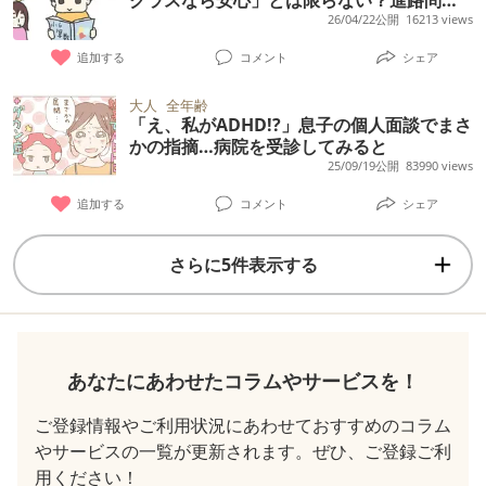
で直面した壁
26/04/22公開
16213 views
追加する
コメント
シェア
大人
全年齢
「え、私がADHD!?」息子の個人面談でまさ
かの指摘…病院を受診してみると
25/09/19公開
83990 views
追加する
コメント
シェア
さらに5件表示する
あなたにあわせたコラムやサービスを！
ご登録情報やご利用状況にあわせておすすめのコラム
やサービスの一覧が更新されます。ぜひ、ご登録ご利
用ください！