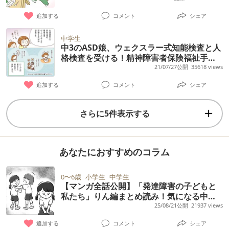
追加する
コメント
シェア
中学生
中3のASD娘、ウェクスラー式知能検査と人
格検査を受ける！精神障害者保険福祉手帳
取得への道、診断編
21/07/27公開
35618 views
追加する
コメント
シェア
さらに5件表示する
あなたにおすすめのコラム
0〜6歳
小学生
中学生
【マンガ全話公開】「発達障害の子どもと
私たち」りん編まとめ読み！気になる中学
進学の後日談も
25/08/21公開
21937 views
追加する
コメント
シェア