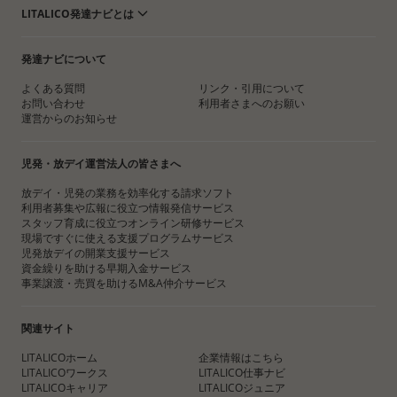
LITALICO発達ナビとは
発達ナビについて
よくある質問
リンク・引用について
お問い合わせ
利用者さまへのお願い
運営からのお知らせ
児発・放デイ運営法人の皆さまへ
放デイ・児発の業務を効率化する請求ソフト
利用者募集や広報に役立つ情報発信サービス
スタッフ育成に役立つオンライン研修サービス
現場ですぐに使える支援プログラムサービス
児発放デイの開業支援サービス
資金繰りを助ける早期入金サービス
事業譲渡・売買を助けるM&A仲介サービス
関連サイト
LITALICOホーム
企業情報はこちら
LITALICOワークス
LITALICO仕事ナビ
LITALICOキャリア
LITALICOジュニア