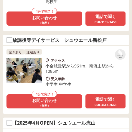
高校生
1分で完了！
電話で聞く
お問い合わせ
050-3155-1458
（無料）
放課後等デイサービス シュウエール新松戸
空きあり
送迎あり
リストに
保存
アクセス
小金城趾駅から961m、南流山駅から
1085m
受入年齢
小学生 中学生
1分で完了！
電話で聞く
お問い合わせ
050-3647-2663
（無料）
【2025年4月OPEN】シュウエール流山