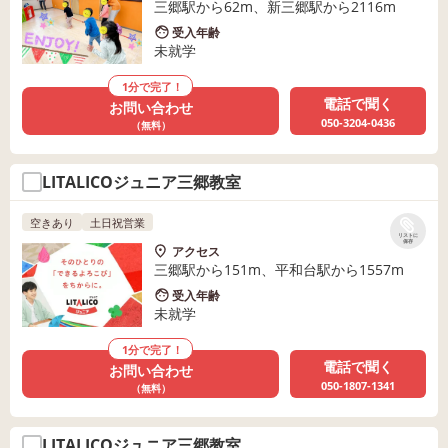
三郷駅から62m、新三郷駅から2116m
受入年齢
未就学
1分で完了！
電話で聞く
お問い合わせ
050-3204-0436
（無料）
LITALICOジュニア三郷教室
空きあり
土日祝営業
リストに
保存
アクセス
三郷駅から151m、平和台駅から1557m
受入年齢
未就学
1分で完了！
電話で聞く
お問い合わせ
050-1807-1341
（無料）
LITALICOジュニア三郷教室