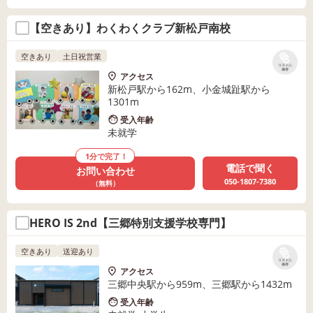
【空きあり】わくわくクラブ新松戸南校
空きあり
土日祝営業
リストに
保存
アクセス
新松戸駅から162m、小金城趾駅から
1301m
受入年齢
未就学
1分で完了！
電話で聞く
お問い合わせ
050-1807-7380
（無料）
HERO IS 2nd【三郷特別支援学校専門】
空きあり
送迎あり
リストに
保存
アクセス
三郷中央駅から959m、三郷駅から1432m
受入年齢