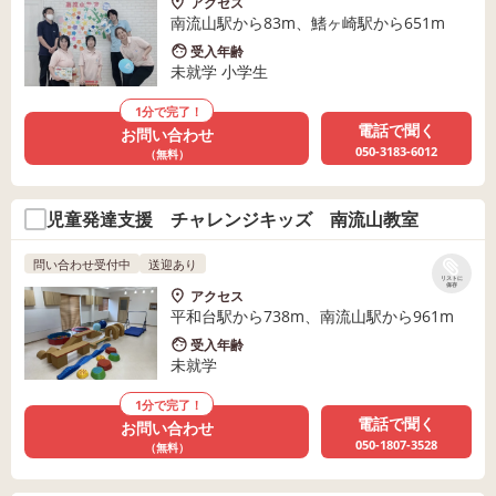
アクセス
南流山駅から83m、鰭ヶ崎駅から651m
受入年齢
未就学 小学生
1分で完了！
電話で聞く
お問い合わせ
050-3183-6012
（無料）
児童発達支援 チャレンジキッズ 南流山教室
問い合わせ受付中
送迎あり
リストに
保存
アクセス
平和台駅から738m、南流山駅から961m
受入年齢
未就学
1分で完了！
電話で聞く
お問い合わせ
050-1807-3528
（無料）