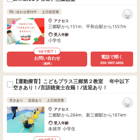
問い合わせ受付中
土日祝営業
リストに
保存
アクセス
三郷駅から151m、平和台駅から1557m
受入年齢
小学生
1分で完了！
電話で聞く
お問い合わせ
050-1807-6856
（無料）
【運動療育】こどもプラス三郷第２教室 年中以下
空きあり！/言語聴覚士在籍！/送迎あり！
空きあり
送迎あり
土日祝営業
リストに
保存
アクセス
三郷駅から284m、新三郷駅から1874m
受入年齢
未就学 小学生
1分で完了！