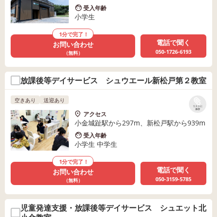
受入年齢
小学生
1分で完了！
電話で聞く
お問い合わせ
050-1726-6193
（無料）
放課後等デイサービス シュウエール新松戸第２教室
空きあり
送迎あり
リストに
保存
アクセス
小金城趾駅から297m、新松戸駅から939m
受入年齢
小学生 中学生
1分で完了！
電話で聞く
お問い合わせ
050-3159-5785
（無料）
児童発達支援・放課後等デイサービス シュエット北