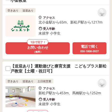
小金教室
空きあり
送迎あり
リストに
保存
アクセス
北小金駅から65m、新松戸駅から1217m
受入年齢
未就学 小学生
1分で完了！
電話で聞く
お問い合わせ
050-1808-0937
（無料）
【送迎あり】運動遊びと療育支援 こどもプラス新松
戸教室【土曜・祝日可】
空きあり
送迎あり
土日祝営業
リストに
保存
アクセス
新松戸駅から453m、馬橋駅から1252m
受入年齢
未就学 小学生