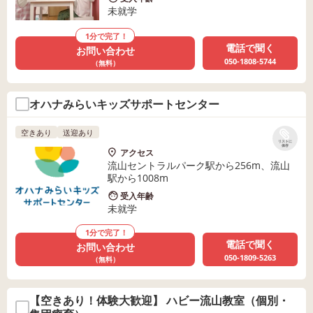
未就学
1分で完了！
電話で聞く
お問い合わせ
050-1808-5744
（無料）
オハナみらいキッズサポートセンター
空きあり
送迎あり
リストに
保存
アクセス
流山セントラルパーク駅から256m、流山
駅から1008m
受入年齢
未就学
1分で完了！
電話で聞く
お問い合わせ
050-1809-5263
（無料）
【空きあり！体験大歓迎】 ハビー流山教室（個別・