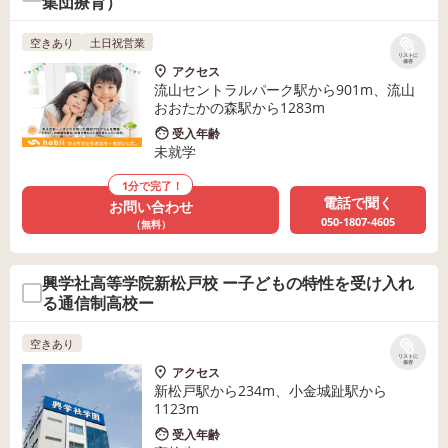
集団療育）
空きあり
土日祝営業
リストに
保存
アクセス
流山セントラルパーク駅から901m、流山
おおたかの森駅から1283m
受入年齢
未就学
1分で完了！
電話で聞く
お問い合わせ
050-1807-4605
（無料）
興学社高等学院新松戸校 ー子どもの特性を受け入れ
る通信制高校ー
空きあり
リストに
保存
アクセス
新松戸駅から234m、小金城趾駅から
1123m
受入年齢