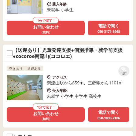
受入年齢
未就学 小学生
1分で完了！
電話で聞く
お問い合わせ
050-3171-3968
（無料）
【送迎あり】児童発達支援●個別指導・就学前支援
●cocoroe南流山(ココロエ)
空きあり
送迎あり
リストに
保存
アクセス
南流山駅から659m、三郷駅から1101m
受入年齢
未就学 小学生 中学生 高校生
1分で完了！
電話で聞く
お問い合わせ
050-1809-2186
（無料）