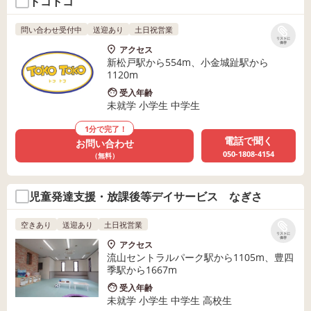
トコトコ
問い合わせ受付中
送迎あり
土日祝営業
リストに
保存
アクセス
新松戸駅から554m、小金城趾駅から
1120m
受入年齢
未就学 小学生 中学生
1分で完了！
電話で聞く
お問い合わせ
050-1808-4154
（無料）
児童発達支援・放課後等デイサービス なぎさ
空きあり
送迎あり
土日祝営業
リストに
保存
アクセス
流山セントラルパーク駅から1105m、豊四
季駅から1667m
受入年齢
未就学 小学生 中学生 高校生