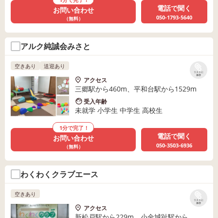
電話で聞く
お問い合わせ
050-1793-5640
（無料）
アルク純誠会みさと
空きあり
送迎あり
リストに
保存
アクセス
三郷駅から460m、平和台駅から1529m
受入年齢
未就学 小学生 中学生 高校生
1分で完了！
電話で聞く
お問い合わせ
050-3503-6936
（無料）
わくわくクラブエース
空きあり
リストに
保存
アクセス
新松戸駅から229m、小金城趾駅から