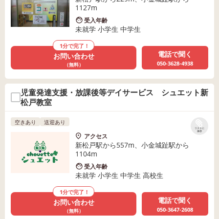
1127m
受入年齢
未就学 小学生 中学生
1分で完了！
電話で聞く
お問い合わせ
050-3628-4938
（無料）
児童発達支援・放課後等デイサービス シュエット新
松戸教室
空きあり
送迎あり
リストに
保存
アクセス
新松戸駅から557m、小金城趾駅から
1104m
受入年齢
未就学 小学生 中学生 高校生
1分で完了！
電話で聞く
お問い合わせ
050-3647-2608
（無料）