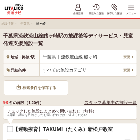
施設情報
>
千葉県
>
鰭ヶ崎
千葉県流鉄流山線鰭ヶ崎駅の放課後等デイサービス・児童
発達支援施設一覧
千葉県 | 流鉄流山線 鰭ヶ崎
変更
地域・路線/駅
すべての施設カテゴリ
変更
詳細条件
検索条件を保存する
93
スタッフ募集中の施設一覧
件の施設（1-20件）
チェックした施設にまとめて問い合わせ（無料）
※営業・調査を目的としたお問い合わせはご遠慮ください
【運動療育】TAKUMI（たくみ）新松戸教室