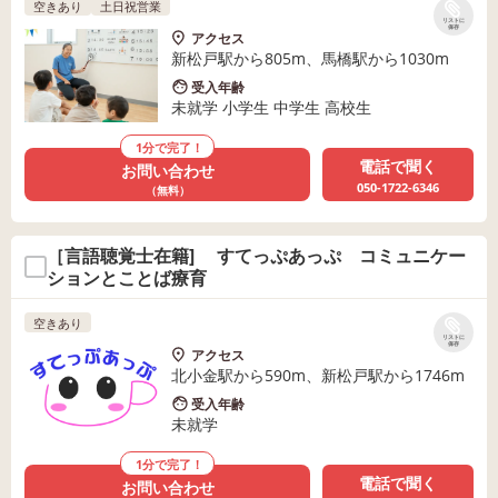
空きあり
土日祝営業
リストに
保存
アクセス
新松戸駅から805m、馬橋駅から1030m
受入年齢
未就学 小学生 中学生 高校生
1分で完了！
電話で聞く
お問い合わせ
050-1722-6346
（無料）
［言語聴覚士在籍] すてっぷあっぷ コミュニケー
ションとことば療育
空きあり
リストに
保存
アクセス
北小金駅から590m、新松戸駅から1746m
受入年齢
未就学
1分で完了！
電話で聞く
お問い合わせ