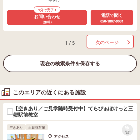
1分で完了！
電話で聞く
お問い合わせ
050-1807-9031
（無料）
次のページ
1 / 5
現在の検索条件を保存する
このエリアの近くにある施設
【空きあり／ご見学随時受付中】てらぴぁぽけっと三
郷駅前教室
空きあり
土日祝営業
リストに
保存
アクセス