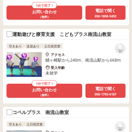
1分で完了！
電話で聞く
お問い合わせ
050-1808-5492
（無料）
運動遊びと療育支援 こどもプラス南流山教室
空きあり
送迎あり
土日祝営業
リストに
保存
アクセス
鰭ヶ崎駅から240m、南流山駅から668m
受入年齢
未就学
1分で完了！
電話で聞く
お問い合わせ
050-1793-6187
（無料）
コペルプラス 南流山教室
空きあり
土日祝営業
リストに
保存