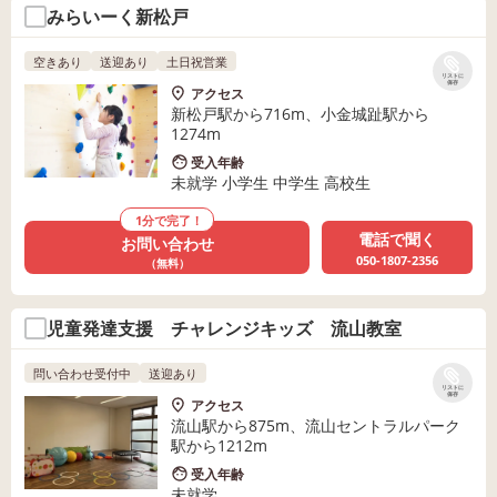
みらいーく新松戸
空きあり
送迎あり
土日祝営業
リストに
保存
アクセス
新松戸駅から716m、小金城趾駅から
1274m
受入年齢
未就学 小学生 中学生 高校生
1分で完了！
電話で聞く
お問い合わせ
050-1807-2356
（無料）
児童発達支援 チャレンジキッズ 流山教室
問い合わせ受付中
送迎あり
リストに
保存
アクセス
流山駅から875m、流山セントラルパーク
駅から1212m
受入年齢
未就学