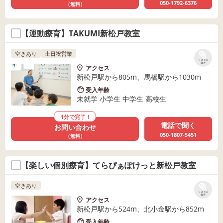
050-1792-6376
（無料）
【運動療育】TAKUMI新松戸教室
空きあり
土日祝営業
リストに
保存
アクセス
新松戸駅から805m、馬橋駅から1030m
受入年齢
未就学 小学生 中学生 高校生
1分で完了！
電話で聞く
お問い合わせ
050-1807-5451
（無料）
【楽しい個別療育】てらぴぁぽけっと新松戸教室
空きあり
リストに
保存
アクセス
新松戸駅から524m、北小金駅から852m
受入年齢