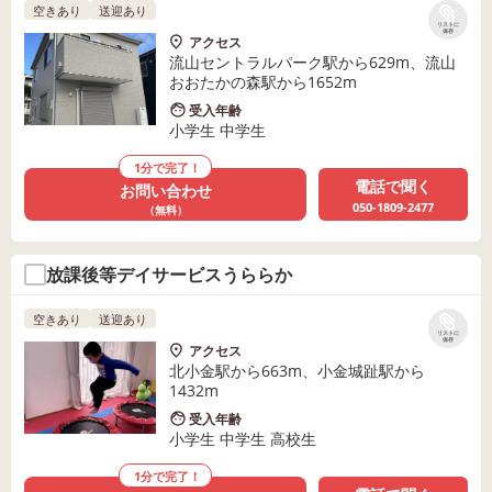
空きあり
送迎あり
リストに
保存
アクセス
流山セントラルパーク駅から629m、流山
おおたかの森駅から1652m
受入年齢
小学生 中学生
1分で完了！
電話で聞く
お問い合わせ
050-1809-2477
（無料）
放課後等デイサービスうららか
空きあり
送迎あり
リストに
保存
アクセス
北小金駅から663m、小金城趾駅から
1432m
受入年齢
小学生 中学生 高校生
1分で完了！