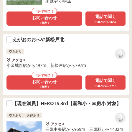
未就学 小学生
1分で完了！
電話で聞く
お問い合わせ
050-1792-5657
（無料）
えがおのおへや新松戸北
空きあり
リストに
保存
アクセス
小金城趾駅から497m、新松戸駅から797m
1分で完了！
電話で聞く
お問い合わせ
050-1726-2716
（無料）
【現在満員】HERO IS 3rd【新和小・幸房小 対象】
空きあり
送迎あり
リストに
保存
アクセス
三郷中央駅から959m、三郷駅から1432m