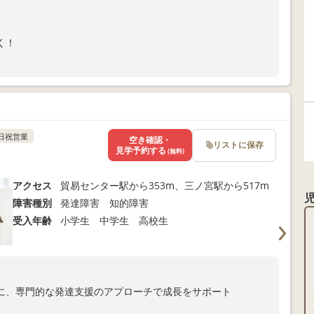
く！
。
・ドローン講座などなど
です！
日祝営業
空き確認・
リストに保存
見学予約する
(無料)
アクセス
貿易センター駅から353m、三ノ宮駅から517m
障害種別
発達障害 知的障害
受入年齢
小学生 中学生 高校生
に、専門的な発達支援のアプローチで成長をサポート