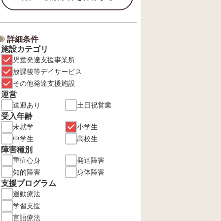
詳細条件
施設カテゴリ
児童発達支援事業所
放課後等デイサービス
その他発達支援施設
運営
送迎あり
土日祝営業
受入年齢
未就学
小学生
中学生
高校生
障害種別
重症心身
発達障害
知的障害
身体障害
支援プログラム
運動療法
学習支援
言語療法