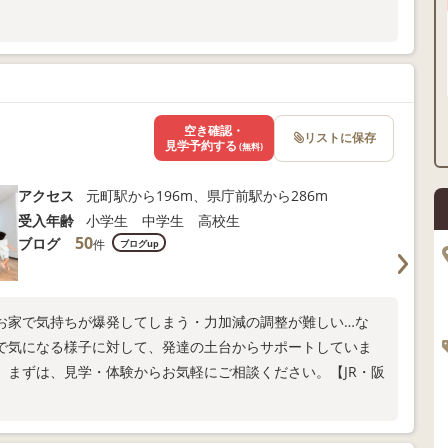
ま向けサポートも充実
以下よりお問い合わせください！
空き確認・
リストに保存
見学予約する
(無料)
アクセス
元町駅から196m、県庁前駅から286m
受入年齢
小学生 中学生 高校生
50
ブログ
件
ブログup
お家で気持ちが爆発してしまう・力加減の調整が難しい…な
で気になる様子に対して、発達の土台からサポートしていま
。まずは、見学・体験からお気軽にご相談ください。【JR・阪