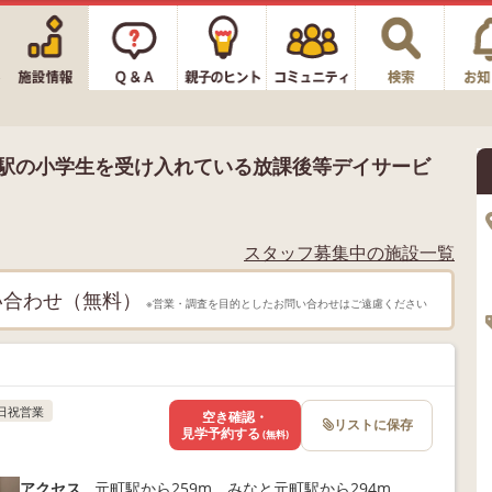
ノ宮駅の小学生を受け入れている放課後等デイサービ
スタッフ募集中の施設一覧
い合わせ（無料）
※営業・調査を目的としたお問い合わせはご遠慮ください
日祝営業
空き確認・
リストに保存
見学予約する
(無料)
アクセス
元町駅から259m、みなと元町駅から294m