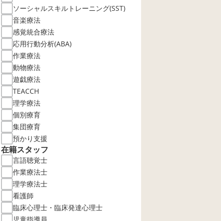
ソーシャルスキルトレーニング(SST)
音楽療法
感覚統合療法
応用行動分析(ABA)
作業療法
動物療法
遊戯療法
TEACCH
理学療法
個別療育
集団療育
預かり支援
在籍スタッフ
言語聴覚士
作業療法士
理学療法士
看護師
臨床心理士・臨床発達心理士
児童指導員