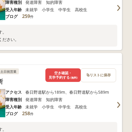
障害種別
発達障害 知的障害
受入年齢
未就学 小学生 中学生 高校生
259
ブログ
件
す。
ください。
土日祝営業
空き確認・
リストに保存
見学予約する
(無料)
所
アクセス
春日野道駅から189m、春日野道駅から589m
障害種別
発達障害 知的障害
受入年齢
未就学 小学生 中学生 高校生
258
ブログ
件
す。