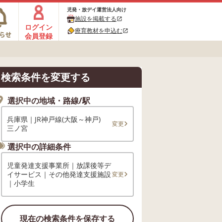
児発・放デイ運営法人向け
施設を掲載する
open_in_new
ログイン
療育教材を申込む
open_in_new
会員登録
検索条件を変更する
選択中の地域・路線/駅
兵庫県｜JR神戸線(大阪～神戸)
変更
三ノ宮
選択中の詳細条件
児童発達支援事業所｜放課後等デ
イサービス｜その他発達支援施設
変更
｜小学生
現在の検索条件を保存する