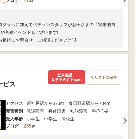
172
ブログ
件
ログラムに加えてベテランスタッフがお子さまの「将来的自
トや各種イベントもございます!!
気軽にお問合せ・ご相談ください(^^♪
空き確認・
リストに保存
見学予約する
(無料)
サービス
アクセス
新神戸駅から373m、春日野道駅から784m
障害種別
発達障害 身体障害 知的障害 重症心身
受入年齢
小学生 中学生 高校生
235
ブログ
件