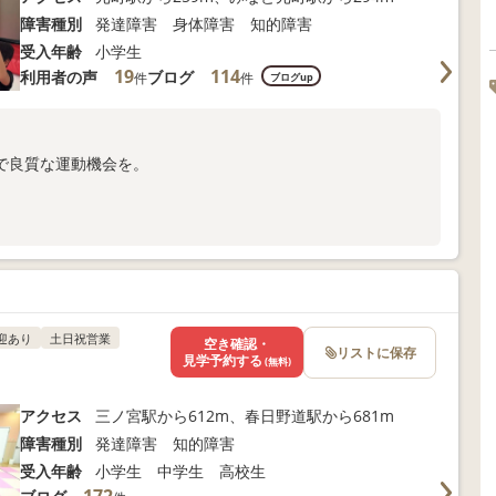
障害種別
発達障害 身体障害 知的障害
受入年齢
小学生
19
114
利用者の声
ブログ
件
件
ブログup
で良質な運動機会を。
合わせください。
迎あり
土日祝営業
空き確認・
リストに保存
見学予約する
(無料)
アクセス
三ノ宮駅から612m、春日野道駅から681m
障害種別
発達障害 知的障害
受入年齢
小学生 中学生 高校生