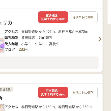
空き確認・
リストに保存
見学予約する
(無料)
ェリカ
アクセス
春日野道駅から407m、新神戸駅から673m
障害種別
発達障害 知的障害
受入年齢
小学生 中学生 高校生
233
ブログ
件
日祝営業
空き確認・
リストに保存
見学予約する
(無料)
所
アクセス
春日野道駅から189m、春日野道駅から589m