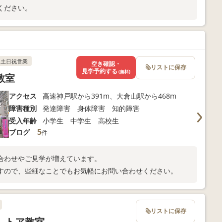
ください。
土日祝営業
空き確認・
リストに保存
見学予約する
(無料)
教室
アクセス
高速神戸駅から391m、大倉山駅から468m
障害種別
発達障害 身体障害 知的障害
受入年齢
小学生 中学生 高校生
5
ブログ
件
合わせやご見学が増えています。
すので、些細なことでもお気軽にお問い合わせください。
リストに保存
 トア教室