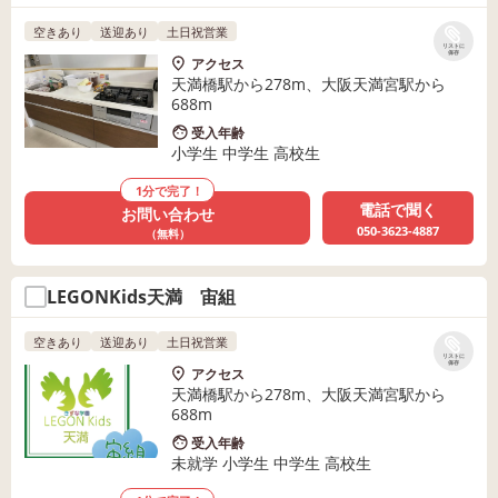
空きあり
送迎あり
土日祝営業
リストに
保存
アクセス
天満橋駅から278m、大阪天満宮駅から
688m
受入年齢
小学生 中学生 高校生
1分で完了！
電話で聞く
お問い合わせ
050-3623-4887
（無料）
LEGONKids天満 宙組
空きあり
送迎あり
土日祝営業
リストに
保存
アクセス
天満橋駅から278m、大阪天満宮駅から
688m
受入年齢
未就学 小学生 中学生 高校生