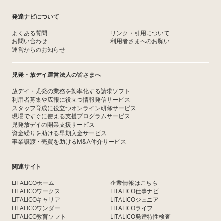
発達ナビについて
よくある質問
リンク・引用について
お問い合わせ
利用者さまへのお願い
運営からのお知らせ
児発・放デイ運営法人の皆さまへ
放デイ・児発の業務を効率化する請求ソフト
利用者募集や広報に役立つ情報発信サービス
スタッフ育成に役立つオンライン研修サービス
現場ですぐに使える支援プログラムサービス
児発放デイの開業支援サービス
資金繰りを助ける早期入金サービス
事業譲渡・売買を助けるM&A仲介サービス
関連サイト
LITALICOホーム
企業情報はこちら
LITALICOワークス
LITALICO仕事ナビ
LITALICOキャリア
LITALICOジュニア
LITALICOワンダー
LITALICOライフ
LITALICO教育ソフト
LITALICO発達特性検査