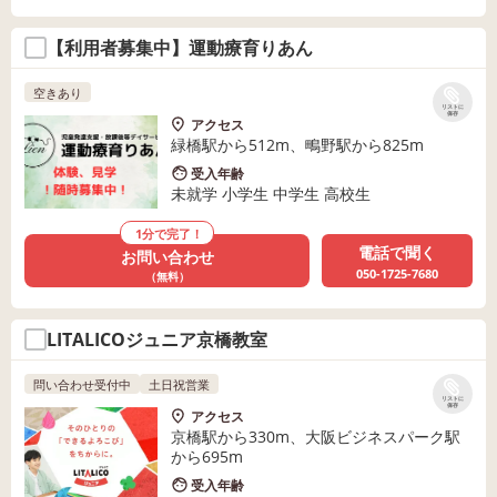
【利用者募集中】運動療育りあん
空きあり
リストに
保存
アクセス
緑橋駅から512m、鴫野駅から825m
受入年齢
未就学 小学生 中学生 高校生
1分で完了！
電話で聞く
お問い合わせ
050-1725-7680
（無料）
LITALICOジュニア京橋教室
問い合わせ受付中
土日祝営業
リストに
保存
アクセス
京橋駅から330m、大阪ビジネスパーク駅
から695m
受入年齢