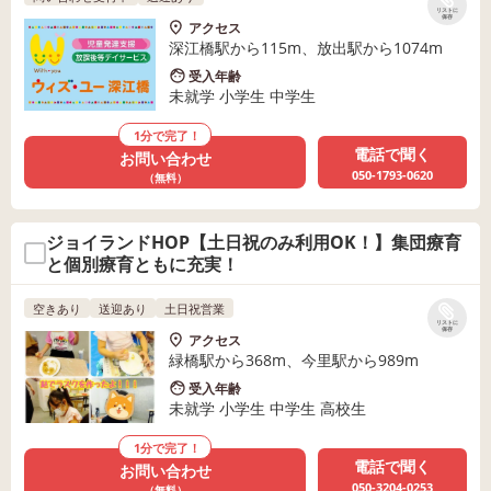
リストに
保存
アクセス
深江橋駅から115m、放出駅から1074m
受入年齢
未就学 小学生 中学生
1分で完了！
電話で聞く
お問い合わせ
050-1793-0620
（無料）
ジョイランドHOP【土日祝のみ利用OK！】集団療育
と個別療育ともに充実！
空きあり
送迎あり
土日祝営業
リストに
保存
アクセス
緑橋駅から368m、今里駅から989m
受入年齢
未就学 小学生 中学生 高校生
1分で完了！
電話で聞く
お問い合わせ
050-3204-0253
（無料）