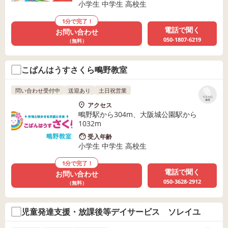
小学生 中学生 高校生
1分で完了！
電話で聞く
お問い合わせ
050-1807-6219
（無料）
こぱんはうすさくら鴫野教室
問い合わせ受付中
送迎あり
土日祝営業
リストに
保存
アクセス
鴫野駅から304m、大阪城公園駅から
1032m
受入年齢
小学生 中学生 高校生
1分で完了！
電話で聞く
お問い合わせ
050-3628-2912
（無料）
児童発達支援・放課後等デイサービス ソレイユ