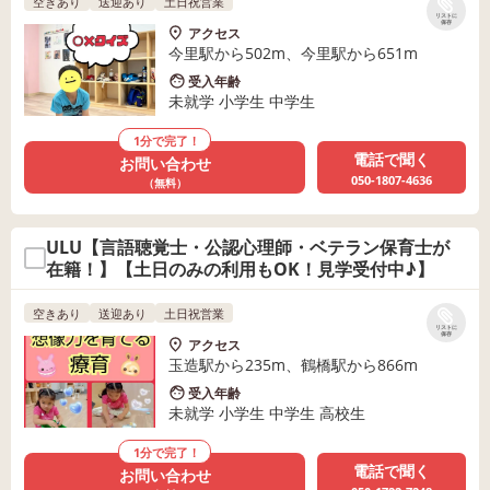
空きあり
送迎あり
土日祝営業
リストに
保存
アクセス
今里駅から502m、今里駅から651m
受入年齢
未就学 小学生 中学生
1分で完了！
電話で聞く
お問い合わせ
050-1807-4636
（無料）
ULU【言語聴覚士・公認心理師・ベテラン保育士が
在籍！】【土日のみの利用もOK！見学受付中♪】
空きあり
送迎あり
土日祝営業
リストに
保存
アクセス
玉造駅から235m、鶴橋駅から866m
受入年齢
未就学 小学生 中学生 高校生
1分で完了！
電話で聞く
お問い合わせ