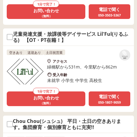
1分で完了！
電話で聞く
お問い合わせ
050-3503-5367
（無料）
児童発達支援・放課後等デイサービス Lil'Ful(りるふ
る) 【OT・PT在籍！】
空きあり
送迎あり
土日祝営業
リストに
保存
アクセス
緑橋駅から531m、今里駅から862m
受入年齢
未就学 小学生 中学生 高校生
1分で完了！
電話で聞く
お問い合わせ
050-1807-9059
（無料）
Chou Chou(シュシュ) 平日・土日の空きありま
す。集団療育・個別療育ともに充実!!