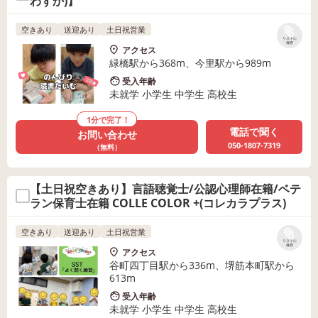
わずか)】
空きあり
送迎あり
土日祝営業
リストに
保存
アクセス
緑橋駅から368m、今里駅から989m
受入年齢
未就学 小学生 中学生 高校生
1分で完了！
電話で聞く
お問い合わせ
050-1807-7319
（無料）
【土日祝空きあり】言語聴覚士/公認心理師在籍/ベテ
ラン保育士在籍 COLLE COLOR +(コレカラプラス)
空きあり
送迎あり
土日祝営業
リストに
保存
アクセス
谷町四丁目駅から336m、堺筋本町駅から
613m
受入年齢
未就学 小学生 中学生 高校生