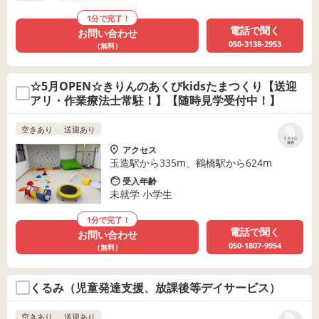
1分で完了！
電話で聞く
お問い合わせ
050-3138-2953
（無料）
☆5月OPEN☆きりんのあくびkidsたまつくり【送迎
アリ・作業療法士常駐！】【随時見学受付中！】
空きあり
送迎あり
リストに
保存
アクセス
玉造駅から335m、鶴橋駅から624m
受入年齢
未就学 小学生
1分で完了！
電話で聞く
お問い合わせ
050-1807-9954
（無料）
くるみ（児童発達支援、放課後等デイサービス）
空きあり
送迎あり