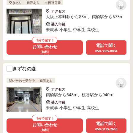
空きあり
送迎あり
土日祝営業
リストに
保存
アクセス
大阪上本町駅から88m、鶴橋駅から673m
受入年齢
未就学 小学生 中学生 高校生
1分で完了！
電話で聞く
お問い合わせ
050-3085-8894
（無料）
きずなの森
問い合わせ受付中
送迎あり
リストに
保存
アクセス
鶴橋駅から648m、桃谷駅から940m
受入年齢
未就学 小学生 中学生 高校生
1分で完了！
電話で聞く
お問い合わせ
050-3135-2616
（無料）