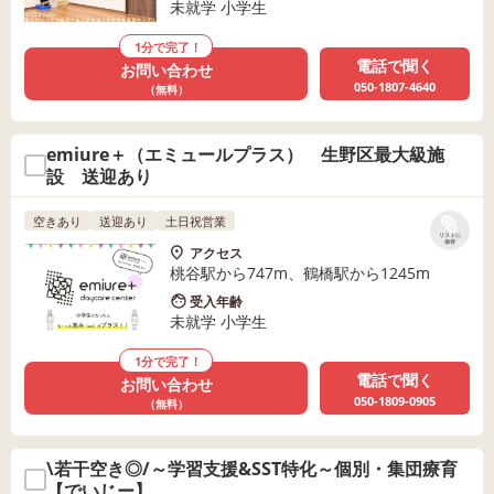
未就学 小学生
1分で完了！
電話で聞く
お問い合わせ
050-1807-4640
（無料）
emiure＋（エミュールプラス） 生野区最大級施
設 送迎あり
空きあり
送迎あり
土日祝営業
リストに
保存
アクセス
桃谷駅から747m、鶴橋駅から1245m
受入年齢
未就学 小学生
1分で完了！
電話で聞く
お問い合わせ
050-1809-0905
（無料）
\若干空き◎/～学習支援&SST特化～個別・集団療育
【でいじー】