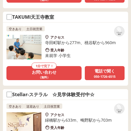
TAKUMI天王寺教室
空きあり
土日祝営業
リストに
保存
アクセス
寺田町駅から277m、桃谷駅から960m
受入年齢
未就学 小学生
1分で完了！
電話で聞く
お問い合わせ
050-1726-6515
（無料）
Stellar-ステラル ☆見学体験受付中☆
空きあり
送迎あり
土日祝営業
リストに
保存
アクセス
緑橋駅から633m、鴫野駅から703m
受入年齢