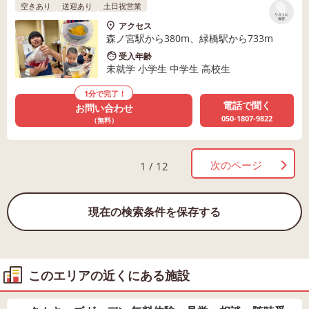
空きあり
送迎あり
土日祝営業
リストに
保存
アクセス
森ノ宮駅から380m、緑橋駅から733m
受入年齢
未就学 小学生 中学生 高校生
1分で完了！
電話で聞く
お問い合わせ
050-1807-9822
（無料）
次のページ
1 / 12
現在の検索条件を保存する
このエリアの近くにある施設