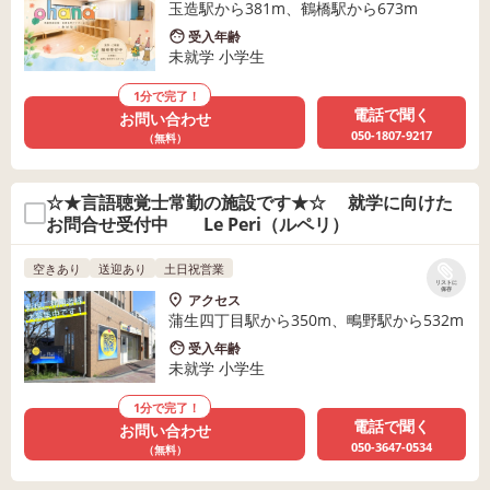
玉造駅から381m、鶴橋駅から673m
受入年齢
未就学 小学生
1分で完了！
電話で聞く
お問い合わせ
050-1807-9217
（無料）
☆★言語聴覚士常勤の施設です★☆ 就学に向けた
お問合せ受付中 Le Peri（ルペリ）
空きあり
送迎あり
土日祝営業
リストに
保存
アクセス
蒲生四丁目駅から350m、鴫野駅から532m
受入年齢
未就学 小学生
1分で完了！
電話で聞く
お問い合わせ
050-3647-0534
（無料）