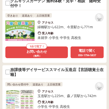
クムキッズガーデン 無料体験・見学・相談 随時受
付中！
空きあり
送迎あり
土日祝営業
リストに
保存
アクセス
緑橋駅から622m、今里駅から771m
受入年齢
未就学 小学生 中学生 高校生
1分で完了！
電話で聞く
お問い合わせ
050-1794-5837
（無料）
放課後等デイサービススマイル玉造店【言語聴覚士在
籍】
問い合わせ受付中
送迎あり
土日祝営業
リストに
保存
アクセス
玉造駅から225m、森ノ宮駅から742m
受入年齢
小学生 中学生 高校生