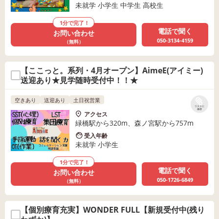
未就学 小学生 中学生 高校生
1分で完了！
電話で聞く
お問い合わせ
050-3134-4159
（無料）
【ここっと。系列・4月オープン】AimeE(アイミー)
送迎あり★見学随時受付中！！★
空きあり
送迎あり
土日祝営業
リストに
保存
アクセス
緑橋駅から320m、森ノ宮駅から757m
受入年齢
未就学 小学生
1分で完了！
電話で聞く
お問い合わせ
050-1726-6849
（無料）
【個別療育充実】WONDER FULL【新規受付中(残り