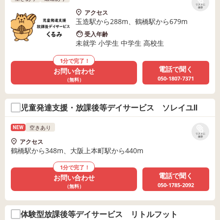
リストに
保存
アクセス
玉造駅から288m、鶴橋駅から679m
受入年齢
未就学 小学生 中学生 高校生
1分で完了！
電話で聞く
お問い合わせ
050-1807-7371
（無料）
児童発達支援・放課後等デイサービス ソレイユⅡ
空きあり
NEW
リストに
保存
アクセス
鶴橋駅から348m、大阪上本町駅から440m
1分で完了！
電話で聞く
お問い合わせ
050-1785-2092
（無料）
体験型放課後等デイサービス リトルフット