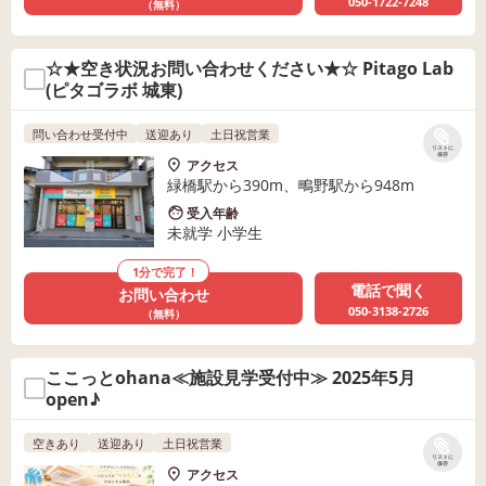
050-1722-7248
（無料）
☆★空き状況お問い合わせください★☆ Pitago Lab
(ピタゴラボ 城東)
問い合わせ受付中
送迎あり
土日祝営業
リストに
保存
アクセス
緑橋駅から390m、鴫野駅から948m
受入年齢
未就学 小学生
1分で完了！
電話で聞く
お問い合わせ
050-3138-2726
（無料）
ここっとohana≪施設見学受付中≫ 2025年5月
open♪
空きあり
送迎あり
土日祝営業
リストに
保存
アクセス