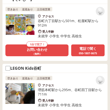
空きあり
送迎あり
土日祝営業
リストに
保存
アクセス
谷町六丁目駅から501m、松屋町駅から
912m
受入年齢
未就学 小学生 中学生 高校生
1分で完了！
電話で聞く
お問い合わせ
050-1807-8675
（無料）
LEGON Kids谷町
空きあり
送迎あり
土日祝営業
リストに
保存
アクセス
堺筋本町駅から295m、谷町四丁目駅から
711m
受入年齢
未就学 小学生 中学生 高校生