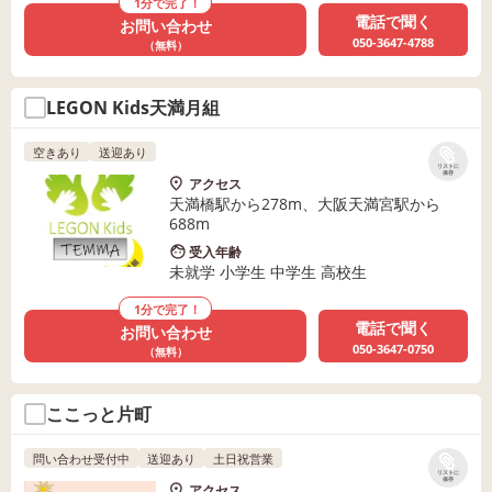
1分で完了！
電話で聞く
お問い合わせ
050-3647-4788
（無料）
LEGON Kids天満月組
空きあり
送迎あり
リストに
保存
アクセス
天満橋駅から278m、大阪天満宮駅から
688m
受入年齢
未就学 小学生 中学生 高校生
1分で完了！
電話で聞く
お問い合わせ
050-3647-0750
（無料）
ここっと片町
問い合わせ受付中
送迎あり
土日祝営業
リストに
保存
アクセス