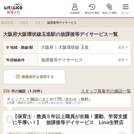
施設情報
>
大阪府
>
玉造
>
放課後等デイサービス
大阪府大阪環状線玉造駅の放課後等デイサービス一覧
大阪府 | 大阪環状線 玉造
変更
地域・路線/駅
放課後等デイサービス
変更
詳細条件
検索条件を保存する
226
スタッフ募集中の施設一覧
件の施設（1-20件）
チェックした施設にまとめて問い合わせ（無料）
※営業・調査を目的としたお問い合わせはご遠慮ください
【保育士・教員５年以上職員が在籍！運動、学習支援
に手厚い！】 放課後等デイサービス Lino生野店