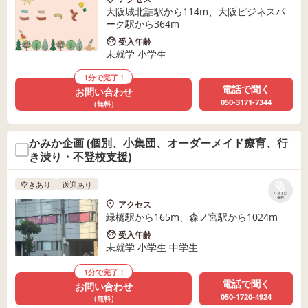
大阪城北詰駅から114m、大阪ビジネスパ
ーク駅から364m
受入年齢
未就学 小学生
1分で完了！
電話で聞く
お問い合わせ
050-3171-7344
（無料）
かみか企画 (個別、小集団、オーダーメイド療育、行
き渋り・不登校支援)
空きあり
送迎あり
リストに
保存
アクセス
緑橋駅から165m、森ノ宮駅から1024m
受入年齢
未就学 小学生 中学生
1分で完了！
電話で聞く
お問い合わせ
050-1720-4924
（無料）