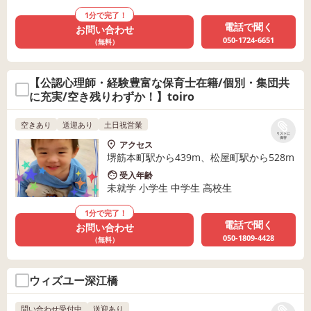
1分で完了！
電話で聞く
お問い合わせ
050-1724-6651
（無料）
【公認心理師・経験豊富な保育士在籍/個別・集団共
に充実/空き残りわずか！】toiro
空きあり
送迎あり
土日祝営業
リストに
保存
アクセス
堺筋本町駅から439m、松屋町駅から528m
受入年齢
未就学 小学生 中学生 高校生
1分で完了！
電話で聞く
お問い合わせ
050-1809-4428
（無料）
ウィズユー深江橋
問い合わせ受付中
送迎あり