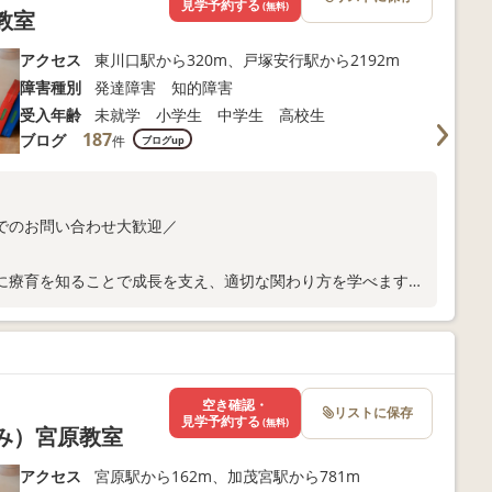
見学予約する
(無料)
教室
アクセス
東川口駅から320m、戸塚安行駅から2192m
障害種別
発達障害 知的障害
受入年齢
未就学 小学生 中学生 高校生
187
ブログ
件
ブログup
でのお問い合わせ大歓迎／
に療育を知ることで成長を支え、適切な関わり方を学べます。
となど、気になることがあれば何でもお気軽にご相談くださ
空き確認・
リストに保存
見学予約する
(無料)
くみ）宮原教室
アクセス
宮原駅から162m、加茂宮駅から781m