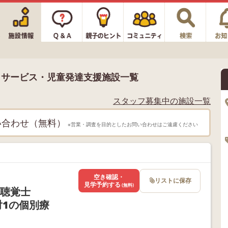
イサービス・児童発達支援施設一覧
スタッフ募集中の施設一覧
い合わせ（無料）
※営業・調査を目的としたお問い合わせはご遠慮ください
空き確認・
リストに保存
見学予約する
(無料)
語聴覚士
対1の個別療