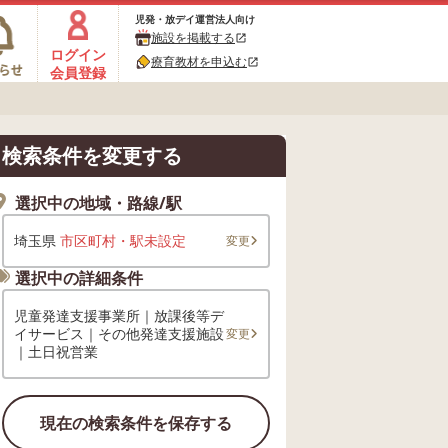
児発・放デイ運営法人向け
施設を掲載する
open_in_new
ログイン
療育教材を申込む
open_in_new
会員登録
検索条件を変更する
選択中の地域・路線/駅
埼玉県
市区町村・駅未設定
変更
選択中の詳細条件
児童発達支援事業所｜放課後等デ
イサービス｜その他発達支援施設
変更
｜土日祝営業
現在の検索条件を保存する