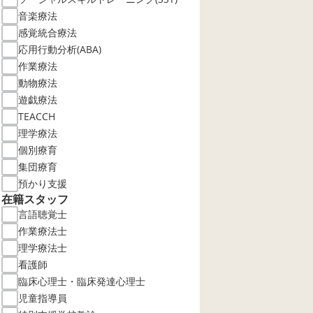
音楽療法
感覚統合療法
応用行動分析(ABA)
作業療法
動物療法
遊戯療法
TEACCH
理学療法
個別療育
集団療育
預かり支援
在籍スタッフ
言語聴覚士
作業療法士
理学療法士
看護師
臨床心理士・臨床発達心理士
児童指導員