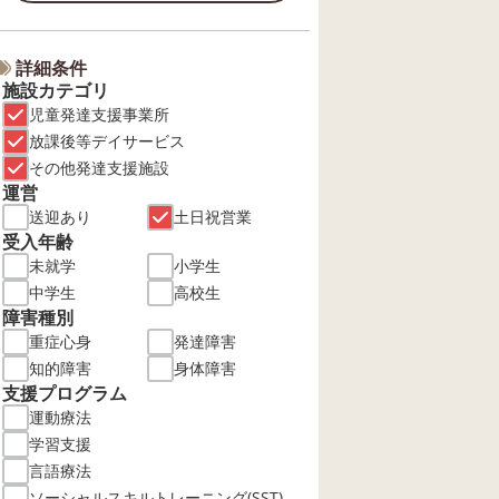
詳細条件
施設カテゴリ
児童発達支援事業所
放課後等デイサービス
その他発達支援施設
運営
送迎あり
土日祝営業
受入年齢
未就学
小学生
中学生
高校生
障害種別
重症心身
発達障害
知的障害
身体障害
支援プログラム
運動療法
学習支援
言語療法
ソーシャルスキルトレーニング(SST)