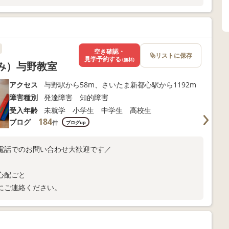
空き確認・
リストに保存
見学予約する
(無料)
くみ）与野教室
アクセス
与野駅から58m、さいたま新都心駅から1192m
障害種別
発達障害 知的障害
受入年齢
未就学 小学生 中学生 高校生
184
ブログ
件
ブログup
電話でのお問い合わせ大歓迎です／
心配ごと
にご連絡ください。