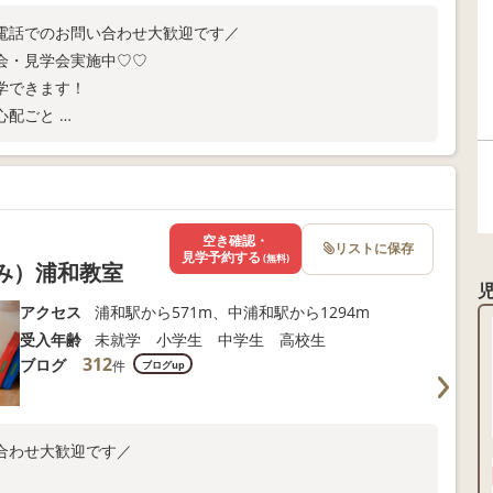
電話でのお問い合わせ大歓迎です／
会・見学会実施中♡♡
学できます！
心配ごと
にご連絡ください。
空き確認・
リストに保存
見学予約する
(無料)
くみ）浦和教室
アクセス
浦和駅から571m、中浦和駅から1294m
受入年齢
未就学 小学生 中学生 高校生
312
ブログ
件
ブログup
合わせ大歓迎です／