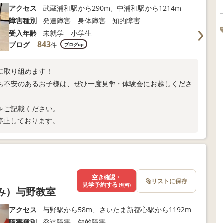
アクセス
武蔵浦和駅から290m、中浦和駅から1214m
障害種別
発達障害 身体障害 知的障害
受入年齢
未就学 小学生
843
ブログ
件
ブログup
に取り組めます！
も不安のあるお子様は、ぜひ一度見学・体験会にお越しくださ
齢をご記載ください。
停止しております。
空き確認・
リストに保存
見学予約する
(無料)
くみ）与野教室
アクセス
与野駅から58m、さいたま新都心駅から1192m
障害種別
発達障害 知的障害