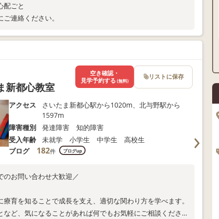
心配ごと
にご連絡ください。
空き確認・
リストに保存
見学予約する
(無料)
たま新都心教室
アクセス
さいたま新都心駅から1020m、北与野駅から
1597m
障害種別
発達障害 知的障害
受入年齢
未就学 小学生 中学生 高校生
182
ブログ
件
ブログup
でのお問い合わせ大歓迎／
に療育を知ることで成長を支え、適切な関わり方を学べます。
となど、気になることがあれば何でもお気軽にご相談くださ