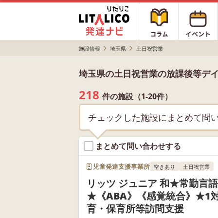
施設情報
埼玉県
土日祝営業
埼玉県の土日祝営業の放課後等デ
218
件の施設（1-20件）
チェックした施設にまとめて問
まとめて問い合わせする
児童発達支援事業所
空きあり
土日祝営業
リッツ ジュニア 和★常勤言
★《ABA》《感覚統合》★1
育・保育所等訪問支援