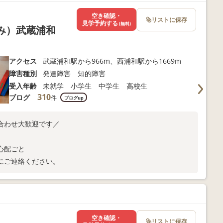
空き確認・
リストに保存
見学予約する
(無料)
くみ）武蔵浦和
アクセス
武蔵浦和駅から966m、西浦和駅から1669m
障害種別
発達障害 知的障害
受入年齢
未就学 小学生 中学生 高校生
310
ブログ
件
ブログup
合わせ大歓迎です／
心配ごと
にご連絡ください。
空き確認・
リストに保存