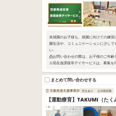
未就園のお子様も、就園に向けての練習
園生活や、コミュニケーションに少しで
い。
📩お問い合わせの際は、お子様のご年
⚠️現在放課後等デイサービスは、募集を
まとめて問い合わせする
児童発達支援事業所
空きあり
土日祝営業
【運動療育】TAKUMI（た