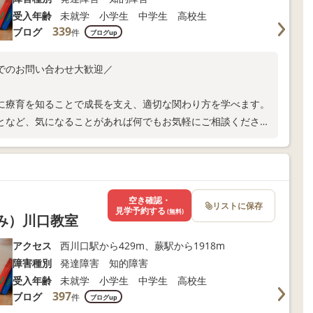
受入年齢
未就学 小学生 中学生 高校生
339
ブログ
件
ブログup
でのお問い合わせ大歓迎／
に療育を知ることで成長を支え、適切な関わり方を学べます。
となど、気になることがあれば何でもお気軽にご相談くださ
空き確認・
リストに保存
見学予約する
(無料)
くみ）川口教室
アクセス
西川口駅から429m、蕨駅から1918m
障害種別
発達障害 知的障害
受入年齢
未就学 小学生 中学生 高校生
397
ブログ
件
ブログup