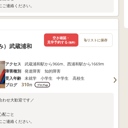
にご連絡ください。
空き確認・
リストに保存
見学予約する
(無料)
くみ）武蔵浦和
アクセス
武蔵浦和駅から966m、西浦和駅から1669m
障害種別
発達障害 知的障害
受入年齢
未就学 小学生 中学生 高校生
310
ブログ
件
ブログup
合わせ大歓迎です／
心配ごと
にご連絡ください。