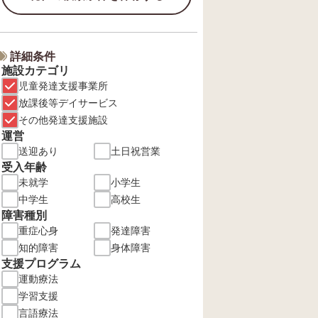
詳細条件
施設カテゴリ
児童発達支援事業所
放課後等デイサービス
その他発達支援施設
運営
送迎あり
土日祝営業
受入年齢
未就学
小学生
中学生
高校生
障害種別
重症心身
発達障害
知的障害
身体障害
支援プログラム
運動療法
学習支援
言語療法