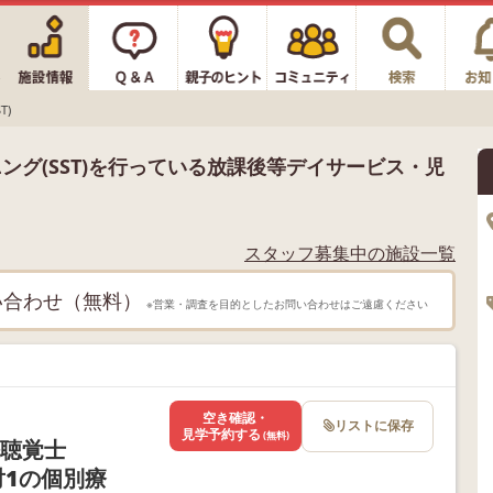
T)
ング(SST)を行っている放課後等デイサービス・児
スタッフ募集中の施設一覧
い合わせ（無料）
※営業・調査を目的としたお問い合わせはご遠慮ください
空き確認・
リストに保存
見学予約する
(無料)
語聴覚士
対1の個別療