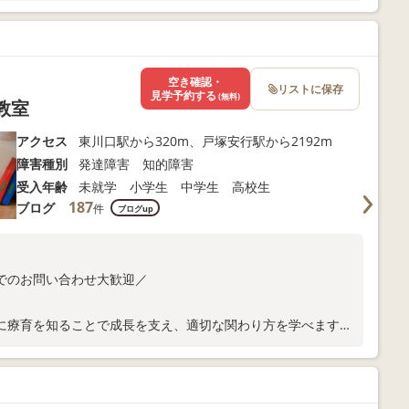
空き確認・
リストに保存
見学予約する
(無料)
教室
アクセス
東川口駅から320m、戸塚安行駅から2192m
障害種別
発達障害 知的障害
受入年齢
未就学 小学生 中学生 高校生
187
ブログ
件
ブログup
でのお問い合わせ大歓迎／
に療育を知ることで成長を支え、適切な関わり方を学べます。
となど、気になることがあれば何でもお気軽にご相談くださ