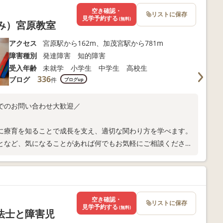
空き確認・
リストに保存
見学予約する
(無料)
くみ）宮原教室
アクセス
宮原駅から162m、加茂宮駅から781m
障害種別
発達障害 知的障害
受入年齢
未就学 小学生 中学生 高校生
336
ブログ
件
ブログup
でのお問い合わせ大歓迎／
に療育を知ることで成長を支え、適切な関わり方を学べます。
となど、気になることがあれば何でもお気軽にご相談くださ
空き確認・
リストに保存
見学予約する
(無料)
法士と障害児