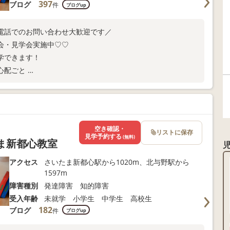
397
ブログ
件
ブログup
電話でのお問い合わせ大歓迎です／
会・見学会実施中♡♡
学できます！
心配ごと
にご連絡ください。
空き確認・
リストに保存
見学予約する
(無料)
たま新都心教室
アクセス
さいたま新都心駅から1020m、北与野駅から
1597m
障害種別
発達障害 知的障害
受入年齢
未就学 小学生 中学生 高校生
182
ブログ
件
ブログup