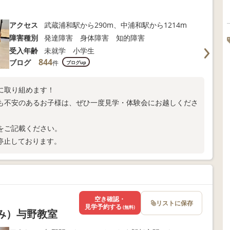
アクセス
武蔵浦和駅から290m、中浦和駅から1214m
障害種別
発達障害 身体障害 知的障害
受入年齢
未就学 小学生
844
ブログ
件
ブログup
に取り組めます！
も不安のあるお子様は、ぜひ一度見学・体験会にお越しくださ
齢をご記載ください。
停止しております。
空き確認・
リストに保存
見学予約する
(無料)
くみ）与野教室