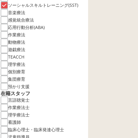
ソーシャルスキルトレーニング(SST)
音楽療法
感覚統合療法
応用行動分析(ABA)
作業療法
動物療法
遊戯療法
TEACCH
理学療法
個別療育
集団療育
預かり支援
在籍スタッフ
言語聴覚士
作業療法士
理学療法士
看護師
臨床心理士・臨床発達心理士
児童指導員