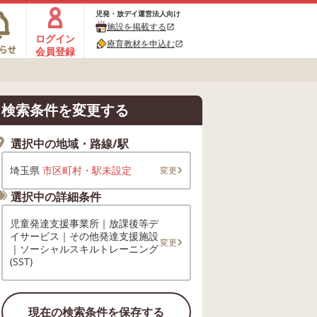
児発・放デイ運営法人向け
施設を掲載する
open_in_new
ログイン
療育教材を申込む
open_in_new
会員登録
検索条件を変更する
選択中の地域・路線/駅
埼玉県
市区町村・駅未設定
変更
選択中の詳細条件
児童発達支援事業所｜放課後等デ
イサービス｜その他発達支援施設
変更
｜ソーシャルスキルトレーニング
(SST)
現在の検索条件を保存する