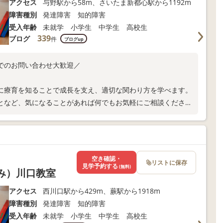
アクセス
与野駅から58m、さいたま新都心駅から1192m
障害種別
発達障害 知的障害
受入年齢
未就学 小学生 中学生 高校生
339
ブログ
件
ブログup
でのお問い合わせ大歓迎／
に療育を知ることで成長を支え、適切な関わり方を学べます。
となど、気になることがあれば何でもお気軽にご相談くださ
空き確認・
リストに保存
見学予約する
(無料)
くみ）川口教室
アクセス
西川口駅から429m、蕨駅から1918m
障害種別
発達障害 知的障害
受入年齢
未就学 小学生 中学生 高校生