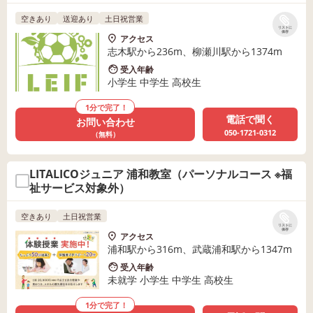
空きあり
送迎あり
土日祝営業
リストに
保存
アクセス
志木駅から236m、柳瀬川駅から1374m
受入年齢
小学生 中学生 高校生
1分で完了！
電話で聞く
お問い合わせ
050-1721-0312
（無料）
LITALICOジュニア 浦和教室（パーソナルコース ※福
祉サービス対象外）
空きあり
土日祝営業
リストに
保存
アクセス
浦和駅から316m、武蔵浦和駅から1347m
受入年齢
未就学 小学生 中学生 高校生
1分で完了！