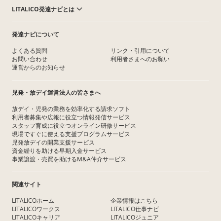
LITALICO発達ナビとは
発達ナビについて
よくある質問
リンク・引用について
お問い合わせ
利用者さまへのお願い
運営からのお知らせ
児発・放デイ運営法人の皆さまへ
放デイ・児発の業務を効率化する請求ソフト
利用者募集や広報に役立つ情報発信サービス
スタッフ育成に役立つオンライン研修サービス
現場ですぐに使える支援プログラムサービス
児発放デイの開業支援サービス
資金繰りを助ける早期入金サービス
事業譲渡・売買を助けるM&A仲介サービス
関連サイト
LITALICOホーム
企業情報はこちら
LITALICOワークス
LITALICO仕事ナビ
LITALICOキャリア
LITALICOジュニア