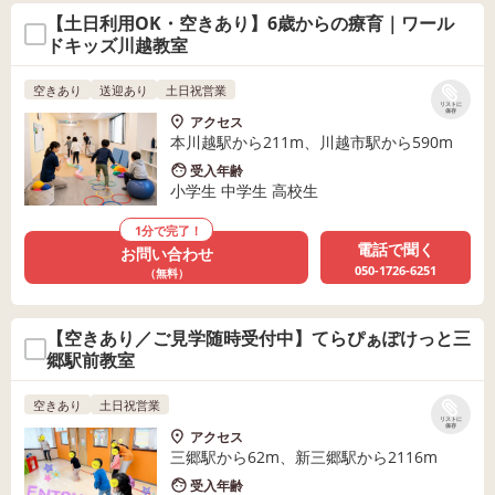
【土日利用OK・空きあり】6歳からの療育｜ワール
ドキッズ川越教室
空きあり
送迎あり
土日祝営業
リストに
保存
アクセス
本川越駅から211m、川越市駅から590m
受入年齢
小学生 中学生 高校生
1分で完了！
電話で聞く
お問い合わせ
050-1726-6251
（無料）
【空きあり／ご見学随時受付中】てらぴぁぽけっと三
郷駅前教室
空きあり
土日祝営業
リストに
保存
アクセス
三郷駅から62m、新三郷駅から2116m
受入年齢