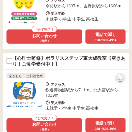
アクセス
今羽駅から1607m、吉野原駅から1666m
受入年齢
未就学 小学生 中学生 高校生
1分で完了！
電話で聞く
お問い合わせ
050-1808-4914
（無料）
【心理士監修】ポラリスステップ東大成教室【空きあ
り！ご見学受付中！】
空きあり
土日祝営業
リストに
保存
アクセス
鉄道博物館駅から711m、北大宮駅から
1039m
受入年齢
未就学 小学生 中学生 高校生
1分で完了！
電話で聞く
お問い合わせ
050-1809-4996
（無料）