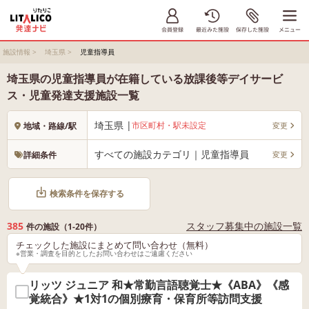
施設情報
>
埼玉県
>
児童指導員
埼玉県の児童指導員が在籍している放課後等デイサービ
ス・児童発達支援施設一覧
埼玉県 |
市区町村・駅未設定
変更
地域・路線/駅
すべての施設カテゴリ｜児童指導員
変更
詳細条件
検索条件を保存する
385
スタッフ募集中の施設一覧
件の施設（1-20件）
チェックした施設にまとめて問い合わせ（無料）
※営業・調査を目的としたお問い合わせはご遠慮ください
リッツ ジュニア 和★常勤言語聴覚士★《ABA》《感
覚統合》★1対1の個別療育・保育所等訪問支援