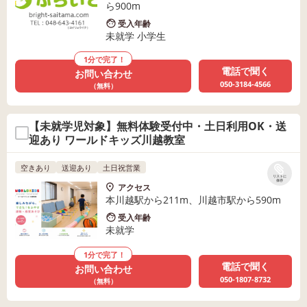
ら900m
受入年齢
未就学 小学生
1分で完了！
電話で聞く
お問い合わせ
050-3184-4566
（無料）
【未就学児対象】無料体験受付中・土日利用OK・送
迎あり ワールドキッズ川越教室
空きあり
送迎あり
土日祝営業
リストに
保存
アクセス
本川越駅から211m、川越市駅から590m
受入年齢
未就学
1分で完了！
電話で聞く
お問い合わせ
050-1807-8732
（無料）