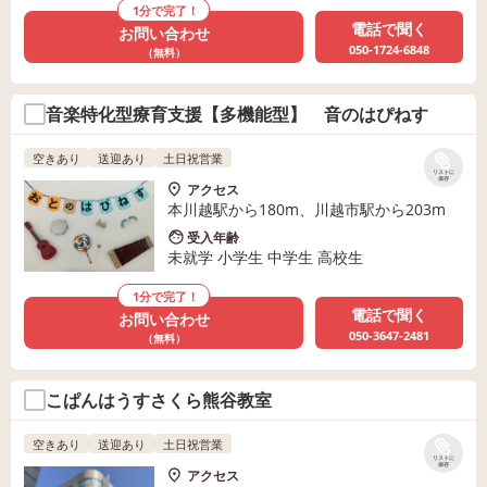
1分で完了！
電話で聞く
お問い合わせ
050-1724-6848
（無料）
音楽特化型療育支援【多機能型】 音のはぴねす
空きあり
送迎あり
土日祝営業
リストに
保存
アクセス
本川越駅から180m、川越市駅から203m
受入年齢
未就学 小学生 中学生 高校生
1分で完了！
電話で聞く
お問い合わせ
050-3647-2481
（無料）
こぱんはうすさくら熊谷教室
空きあり
送迎あり
土日祝営業
リストに
保存
アクセス