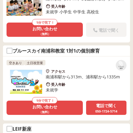
受入年齢
未就学 小学生 中学生 高校生
1分で完了！
お問い合わせ
電話で聞く
（無料）
ブルースカイ南浦和教室 1対1の個別療育
空きあり
土日祝営業
リストに
保存
アクセス
南浦和駅から313m、浦和駅から1335m
受入年齢
未就学
1分で完了！
電話で聞く
お問い合わせ
050-1724-5714
（無料）
LEIF新座