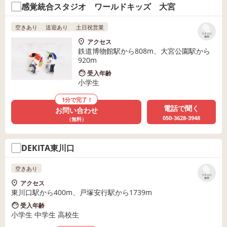
感覚統合スタジオ ワールドキッズ 大宮
空きあり
送迎あり
土日祝営業
リストに
保存
アクセス
鉄道博物館駅から808m、大宮公園駅から
920m
受入年齢
小学生
1分で完了！
電話で聞く
お問い合わせ
050-3628-3948
（無料）
DEKITA東川口
空きあり
リストに
保存
アクセス
東川口駅から400m、戸塚安行駅から1739m
受入年齢
小学生 中学生 高校生