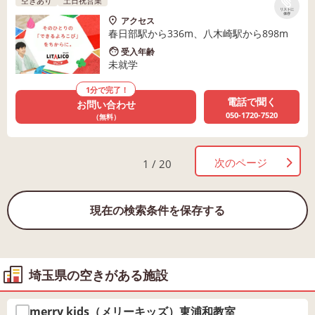
空きあり
土日祝営業
リストに
保存
アクセス
春日部駅から336m、八木崎駅から898m
受入年齢
未就学
1分で完了！
電話で聞く
お問い合わせ
050-1720-7520
（無料）
次のページ
1 / 20
現在の検索条件を保存する
埼玉県の空きがある施設
merry kids（メリーキッズ）東浦和教室