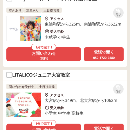
空きあり
送迎あり
土日祝営業
リストに
保存
アクセス
東浦和駅から325m、南浦和駅から3622m
受入年齢
未就学 小学生
1分で完了！
電話で聞く
お問い合わせ
050-1720-9480
（無料）
LITALICOジュニア大宮教室
問い合わせ受付中
土日祝営業
リストに
保存
アクセス
大宮駅から349m、北大宮駅から1062m
受入年齢
小学生 中学生 高校生
1分で完了！
電話で聞く
お問い合わせ