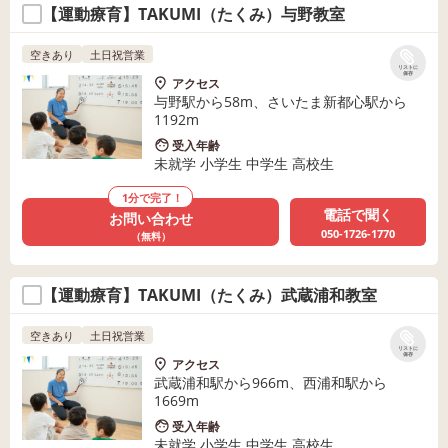
【運動療育】TAKUMI（たくみ）与野教室
空きあり
土日祝営業
リストに
保存
アクセス
与野駅から58m、さいたま新都心駅から
1192m
受入年齢
未就学 小学生 中学生 高校生
1分で完了！
電話で聞く
お問い合わせ
050-1726-1770
（無料）
【運動療育】TAKUMI（たくみ）武蔵浦和教室
空きあり
土日祝営業
リストに
保存
アクセス
武蔵浦和駅から966m、西浦和駅から
1669m
受入年齢
未就学 小学生 中学生 高校生