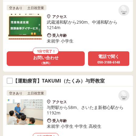
空きあり
土日祝営業
リストに
保存
アクセス
武蔵浦和駅から290m、中浦和駅から
1214m
受入年齢
未就学 小学生
1分で完了！
電話で聞く
お問い合わせ
050-3188-6148
（無料）
【運動療育】TAKUMI（たくみ）与野教室
空きあり
土日祝営業
リストに
保存
アクセス
与野駅から58m、さいたま新都心駅から
1192m
受入年齢
未就学 小学生 中学生 高校生