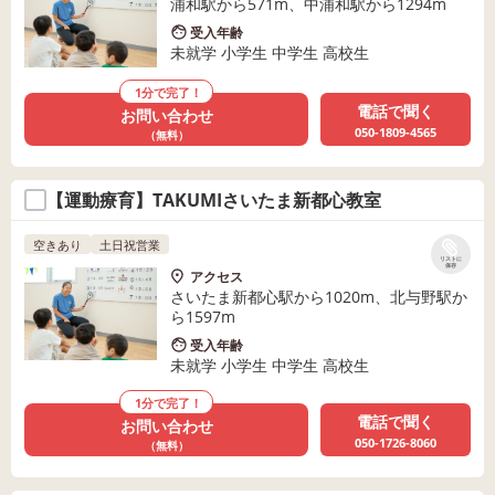
浦和駅から571m、中浦和駅から1294m
受入年齢
未就学 小学生 中学生 高校生
1分で完了！
電話で聞く
お問い合わせ
050-1809-4565
（無料）
【運動療育】TAKUMIさいたま新都心教室
空きあり
土日祝営業
リストに
保存
アクセス
さいたま新都心駅から1020m、北与野駅か
ら1597m
受入年齢
未就学 小学生 中学生 高校生
1分で完了！
電話で聞く
お問い合わせ
050-1726-8060
（無料）