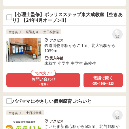
【心理士監修】ポラリスステップ東大成教室【空きあ
り】【24年4月オープン!!】
空きあり
送迎あり
土日祝営業
リストに
保存
アクセス
鉄道博物館駅から711m、北大宮駅から
1039m
受入年齢
未就学 小学生 中学生 高校生
1分で完了！
電話で聞く
お問い合わせ
050-1809-4823
（無料）
パパママにやさしい個別療育 ぶらいと
空きあり
土日祝営業
リストに
保存
アクセス
さいたま新都心駅から508m、北与野駅か