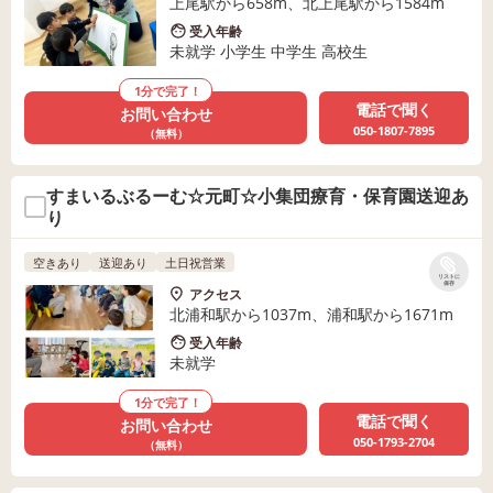
上尾駅から658m、北上尾駅から1584m
受入年齢
未就学 小学生 中学生 高校生
1分で完了！
電話で聞く
お問い合わせ
050-1807-7895
（無料）
すまいるぶるーむ☆元町☆小集団療育・保育園送迎あ
り
空きあり
送迎あり
土日祝営業
リストに
保存
アクセス
北浦和駅から1037m、浦和駅から1671m
受入年齢
未就学
1分で完了！
電話で聞く
お問い合わせ
050-1793-2704
（無料）