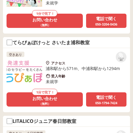
未就学
1分で完了！
電話で聞く
お問い合わせ
050-3204-0436
（無料）
てらぴぁぽけっと さいたま浦和教室
空きあり
リストに
保存
アクセス
浦和駅から571m、中浦和駅から1294m
受入年齢
未就学
1分で完了！
電話で聞く
お問い合わせ
050-1794-7424
（無料）
LITALICOジュニア春日部教室