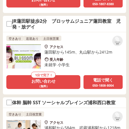
050-1807-8380
（無料）
JR蓮田駅徒歩2分 ブロッサムジュニア蓮田教室 児
発・放デイ
空きあり
送迎あり
土日祝営業
リストに
保存
アクセス
蓮田駅から145m、丸山駅から2412m
受入年齢
未就学 小学生
1分で完了！
電話で聞く
お問い合わせ
050-1808-8004
（無料）
体幹 脳幹 SST ソーシャルブレインズ浦和西口教室
空きあり
土日祝営業
リストに
保存
アクセス
浦和駅から584m、武蔵浦和駅から1218m