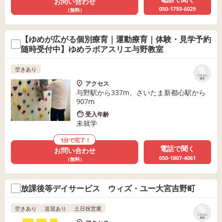
お問い合わせ
050-1793-6029
（無料）
【ゆめが広がる個別療育｜運動療育｜体験・見学予約
随時受付中】ゆめラボアスリエ与野教室
空きあり
リストに
保存
アクセス
与野駅から337m、さいたま新都心駅から
907m
受入年齢
未就学
1分で完了！
電話で聞く
お問い合わせ
050-1807-4061
（無料）
放課後等デイサービス ウィズ・ユー大宮吉野町
空きあり
送迎あり
土日祝営業
リストに
保存