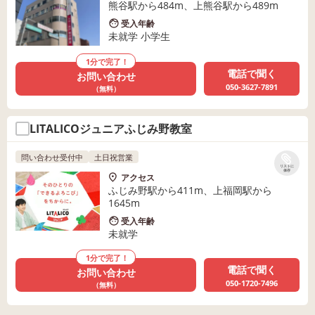
熊谷駅から484m、上熊谷駅から489m
受入年齢
未就学 小学生
1分で完了！
電話で聞く
お問い合わせ
050-3627-7891
（無料）
LITALICOジュニアふじみ野教室
問い合わせ受付中
土日祝営業
リストに
保存
アクセス
ふじみ野駅から411m、上福岡駅から
1645m
受入年齢
未就学
1分で完了！
電話で聞く
お問い合わせ
050-1720-7496
（無料）