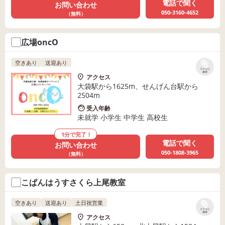
電話で聞く
お問い合わせ
050-3160-4652
（無料）
広場oncO
空きあり
送迎あり
リストに
保存
アクセス
大袋駅から1625m、せんげん台駅から
2504m
受入年齢
未就学 小学生 中学生 高校生
1分で完了！
電話で聞く
お問い合わせ
050-1808-3965
（無料）
こぱんはうすさくら上尾教室
空きあり
送迎あり
土日祝営業
リストに
保存
アクセス