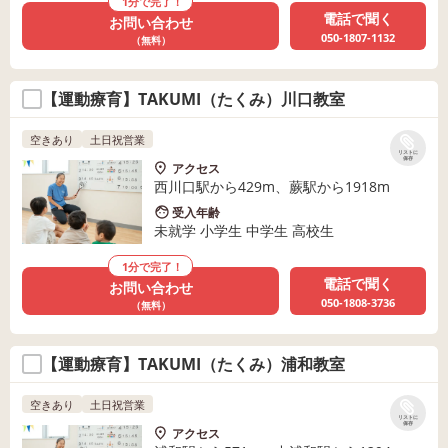
1分で完了！
電話で聞く
お問い合わせ
050-1807-1132
（無料）
【運動療育】TAKUMI（たくみ）川口教室
空きあり
土日祝営業
リストに
保存
アクセス
西川口駅から429m、蕨駅から1918m
受入年齢
未就学 小学生 中学生 高校生
1分で完了！
電話で聞く
お問い合わせ
050-1808-3736
（無料）
【運動療育】TAKUMI（たくみ）浦和教室
空きあり
土日祝営業
リストに
保存
アクセス