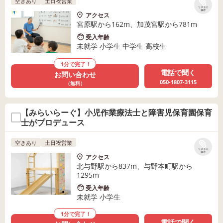
空きあり
土日祝営業
リストに
保存
アクセス
宮原駅から162m、加茂宮駅から781m
受入年齢
未就学 小学生 中学生 高校生
1分で完了！
電話で聞く
お問い合わせ
050-1807-3115
（無料）
【みらいらーぐ】小児作業療法士と障害児保育園保育
士がプロデュース
空きあり
土日祝営業
リストに
保存
アクセス
北与野駅から837m、与野本町駅から
1295m
受入年齢
未就学 小学生
1分で完了！
電話で聞く