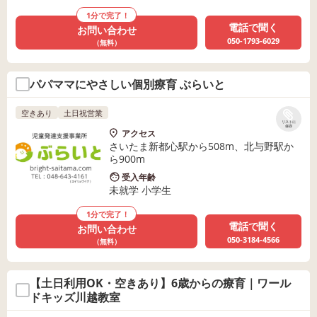
1分で完了！
電話で聞く
お問い合わせ
050-1793-6029
（無料）
パパママにやさしい個別療育 ぶらいと
空きあり
土日祝営業
リストに
保存
アクセス
さいたま新都心駅から508m、北与野駅か
ら900m
受入年齢
未就学 小学生
1分で完了！
電話で聞く
お問い合わせ
050-3184-4566
（無料）
【土日利用OK・空きあり】6歳からの療育｜ワール
ドキッズ川越教室