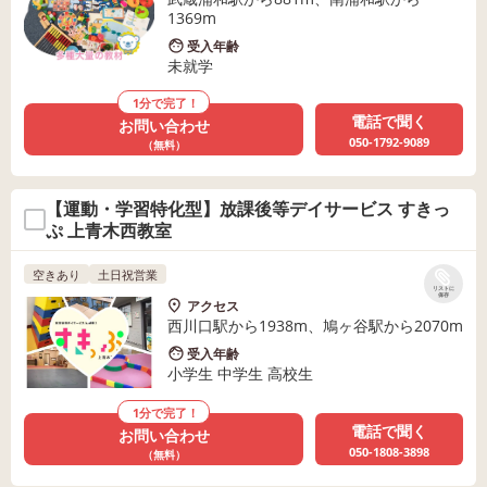
1369m
受入年齢
未就学
1分で完了！
電話で聞く
お問い合わせ
050-1792-9089
（無料）
【運動・学習特化型】放課後等デイサービス すきっ
ぷ 上青木西教室
空きあり
土日祝営業
リストに
保存
アクセス
西川口駅から1938m、鳩ヶ谷駅から2070m
受入年齢
小学生 中学生 高校生
1分で完了！
電話で聞く
お問い合わせ
050-1808-3898
（無料）