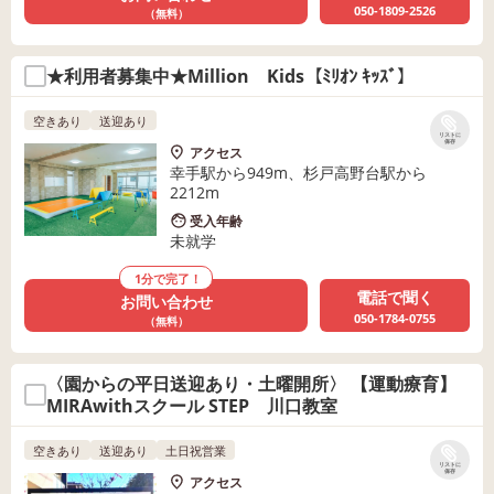
050-1809-2526
（無料）
★利用者募集中★Million Kids【ﾐﾘｵﾝ ｷｯｽﾞ】
空きあり
送迎あり
リストに
保存
アクセス
幸手駅から949m、杉戸高野台駅から
2212m
受入年齢
未就学
1分で完了！
電話で聞く
お問い合わせ
050-1784-0755
（無料）
〈園からの平日送迎あり・土曜開所〉 【運動療育】
MIRAwithスクール STEP 川口教室
空きあり
送迎あり
土日祝営業
リストに
保存
アクセス