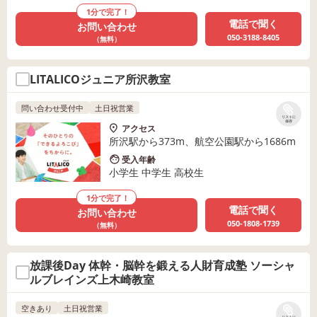
1分で完了！
電話で聞く
お問い合わせ
050-3188-8405
（無料）
LITALICOジュニア所沢教室
問い合わせ受付中
土日祝営業
リストに
保存
アクセス
所沢駅から373m、航空公園駅から1686m
受入年齢
小学生 中学生 高校生
1分で完了！
電話で聞く
お問い合わせ
050-1808-1739
（無料）
放課後Day 体幹・脳幹を鍛える人財育成塾 ソーシャ
ルブレインズ上木崎教室
空きあり
土日祝営業