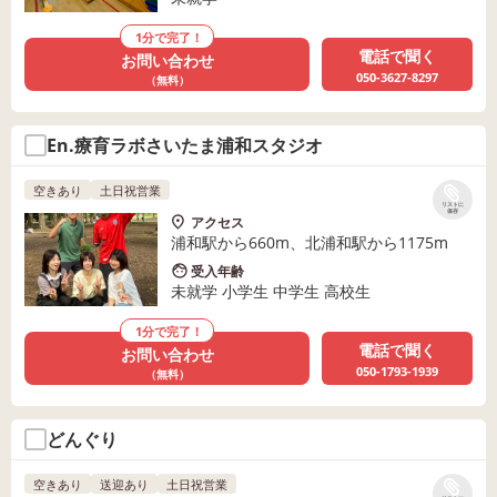
1分で完了！
電話で聞く
お問い合わせ
050-3627-8297
（無料）
En.療育ラボさいたま浦和スタジオ
空きあり
土日祝営業
リストに
保存
アクセス
浦和駅から660m、北浦和駅から1175m
受入年齢
未就学 小学生 中学生 高校生
1分で完了！
電話で聞く
お問い合わせ
050-1793-1939
（無料）
どんぐり
空きあり
送迎あり
土日祝営業