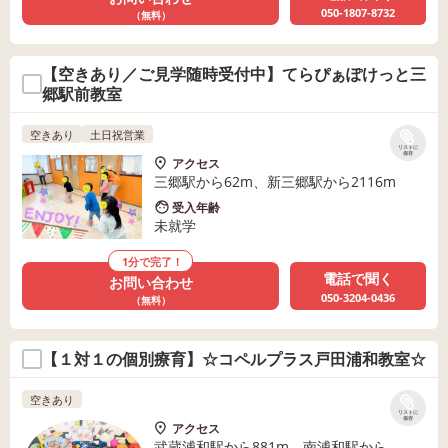
050-1807-8732
（無料）
【空きあり／ご見学随時受付中】てらぴぁぽけっと三
郷駅前教室
空きあり
土日祝営業
リストに
保存
アクセス
三郷駅から62m、新三郷駅から2116m
受入年齢
未就学
1分で完了！
電話で聞く
お問い合わせ
050-3204-0436
（無料）
【１対１の個別療育】☆コペルプラス戸田浦和教室☆
空きあり
リストに
保存
アクセス
武蔵浦和駅から881m、南浦和駅から