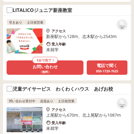
LITALICOジュニア新座教室
空きあり
土日祝営業
リストに
保存
アクセス
新座駅から128m、志木駅から2543m
受入年齢
未就学
1分で完了！
電話で聞く
お問い合わせ
050-1720-7625
（無料）
児童デイサービス わくわくハウス あげお校
問い合わせ受付中
送迎あり
土日祝営業
リストに
保存
アクセス
上尾駅から670m、北上尾駅から1087m
受入年齢
未就学