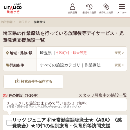
施設情報
>
埼玉県
>
作業療法
埼玉県の作業療法を行っている放課後等デイサービス・児
童発達支援施設一覧
埼玉県 |
市区町村・駅未設定
変更
地域・路線/駅
すべての施設カテゴリ｜作業療法
変更
詳細条件
検索条件を保存する
99
スタッフ募集中の施設一覧
件の施設（1-20件）
チェックした施設にまとめて問い合わせ（無料）
※営業・調査を目的としたお問い合わせはご遠慮ください
リッツ ジュニア 和★常勤言語聴覚士★《ABA》《感
覚統合》★1対1の個別療育・保育所等訪問支援