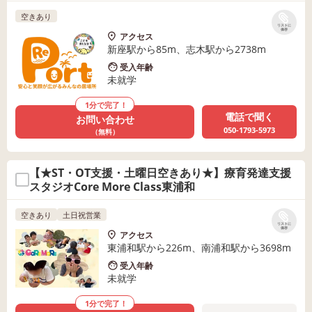
空きあり
リストに
保存
アクセス
新座駅から85m、志木駅から2738m
受入年齢
未就学
1分で完了！
電話で聞く
お問い合わせ
050-1793-5973
（無料）
【★ST・OT支援・土曜日空きあり★】療育発達支援
スタジオCore More Class東浦和
空きあり
土日祝営業
リストに
保存
アクセス
東浦和駅から226m、南浦和駅から3698m
受入年齢
未就学
1分で完了！