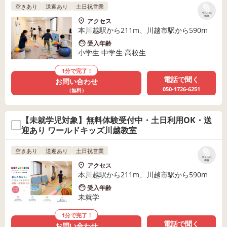
空きあり
送迎あり
土日祝営業
リストに
保存
アクセス
本川越駅から211m、川越市駅から590m
受入年齢
小学生 中学生 高校生
1分で完了！
電話で聞く
お問い合わせ
050-1726-6251
（無料）
【未就学児対象】無料体験受付中・土日利用OK・送
迎あり ワールドキッズ川越教室
空きあり
送迎あり
土日祝営業
リストに
保存
アクセス
本川越駅から211m、川越市駅から590m
受入年齢
未就学
1分で完了！
電話で聞く
お問い合わせ