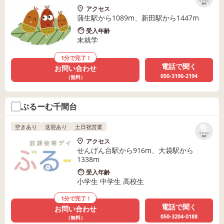
リストに
保存
アクセス
蒲生駅から1089m、新田駅から1447m
受入年齢
未就学
1分で完了！
電話で聞く
お問い合わせ
050-3196-2194
（無料）
ぶるーむ千間台
空きあり
送迎あり
土日祝営業
リストに
保存
アクセス
せんげん台駅から916m、大袋駅から
1338m
受入年齢
小学生 中学生 高校生
1分で完了！
電話で聞く
お問い合わせ
050-3204-0188
（無料）