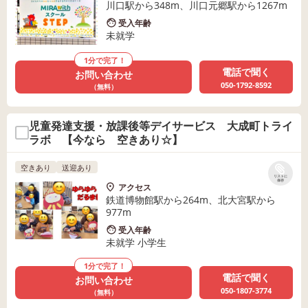
川口駅から348m、川口元郷駅から1267m
受入年齢
未就学
1分で完了！
電話で聞く
お問い合わせ
050-1792-8592
（無料）
児童発達支援・放課後等デイサービス 大成町トライ
ラボ 【今なら 空きあり☆】
空きあり
送迎あり
リストに
保存
アクセス
鉄道博物館駅から264m、北大宮駅から
977m
受入年齢
未就学 小学生
1分で完了！
電話で聞く
お問い合わせ
050-1807-3774
（無料）