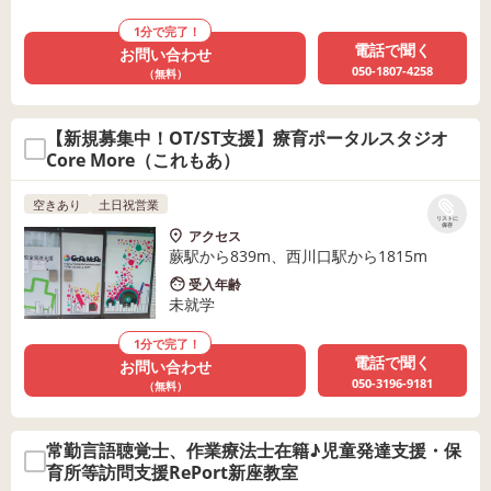
1分で完了！
電話で聞く
お問い合わせ
050-1807-4258
（無料）
【新規募集中！OT/ST支援】療育ポータルスタジオ
Core More（これもあ）
空きあり
土日祝営業
リストに
保存
アクセス
蕨駅から839m、西川口駅から1815m
受入年齢
未就学
1分で完了！
電話で聞く
お問い合わせ
050-3196-9181
（無料）
常勤言語聴覚士、作業療法士在籍♪児童発達支援・保
育所等訪問支援RePort新座教室