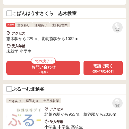
こぱんはうすさくら 志木教室
空きあり
送迎あり
土日祝営業
NEW
リストに
保存
アクセス
志木駅から229m、北朝霞駅から1082m
受入年齢
未就学 小学生
1分で完了！
電話で聞く
お問い合わせ
050-1792-9041
（無料）
ぶるーむ北越谷
空きあり
送迎あり
土日祝営業
リストに
保存
アクセス
北越谷駅から955m、越谷駅から2030m
受入年齢
小学生 中学生 高校生