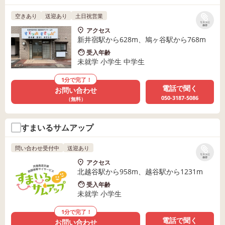
空きあり
送迎あり
土日祝営業
リストに
保存
アクセス
新井宿駅から628m、鳩ヶ谷駅から768m
受入年齢
未就学 小学生 中学生
1分で完了！
電話で聞く
お問い合わせ
050-3187-5086
（無料）
すまいるサムアップ
問い合わせ受付中
送迎あり
リストに
保存
アクセス
北越谷駅から958m、越谷駅から1231m
受入年齢
未就学 小学生
1分で完了！
電話で聞く
お問い合わせ