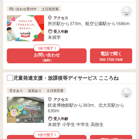
問い合わせ受付中
土日祝営業
リストに
保存
アクセス
所沢駅から373m、航空公園駅から1686m
受入年齢
未就学
1分で完了！
電話で聞く
お問い合わせ
050-1720-7448
（無料）
児童発達支援・放課後等デイサービス こころね
空きあり
送迎あり
土日祝営業
リストに
保存
アクセス
鉄道博物館駅から383m、北大宮駅から
630m
受入年齢
未就学 小学生 中学生 高校生
1分で完了！