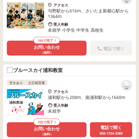
リストに
保存
アクセス
与野駅から616m、さいたま新都心駅から
1364m
受入年齢
未就学 小学生 中学生 高校生
1分で完了！
お問い合わせ
電話で聞く
（無料）
ブルースカイ浦和教室
空きあり
土日祝営業
リストに
保存
アクセス
浦和駅から208m、南浦和駅から1660m
受入年齢
未就学
1分で完了！
電話で聞く
お問い合わせ
050-1724-3389
（無料）