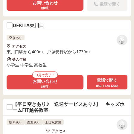
お問い合わせ
電話で聞く
（無料）
DEKITA東川口
空きあり
リストに
保存
アクセス
東川口駅から400m、戸塚安行駅から1739m
受入年齢
小学生 中学生 高校生
1分で完了！
電話で聞く
お問い合わせ
050-1724-6848
（無料）
【平日空きあり♪ 送迎サービスあり♪】 キッズホ
ームFIT越谷教室
空きあり
送迎あり
土日祝営業
リストに
保存
アクセス