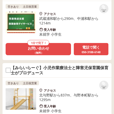
空きあり
土日祝営業
リストに
保存
アクセス
武蔵浦和駅から290m、中浦和駅から
1214m
受入年齢
未就学 小学生
1分で完了！
電話で聞く
お問い合わせ
050-3188-6148
（無料）
【みらいらーぐ】小児作業療法士と障害児保育園保育
士がプロデュース
空きあり
土日祝営業
リストに
保存
アクセス
北与野駅から837m、与野本町駅から
1295m
受入年齢
未就学 小学生