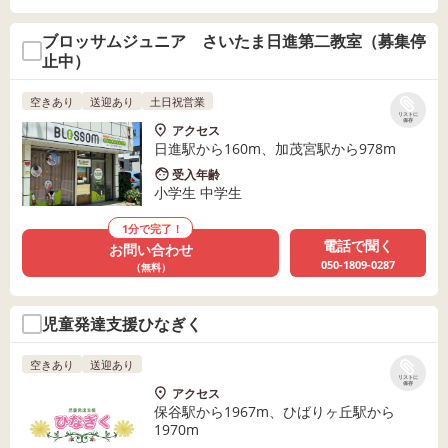
ブロッサムジュニア さいたま日進第二教室（募集停
止中）
空きあり
送迎あり
土日祝営業
リストに
保存
アクセス
日進駅から160m、加茂宮駅から978m
受入年齢
小学生 中学生
1分で完了！
電話で聞く
お問い合わせ
050-1809-0287
（無料）
児童発達支援ひなぎく
空きあり
送迎あり
リストに
保存
アクセス
保谷駅から1967m、ひばりヶ丘駅から
1970m