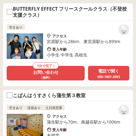
BUTTERFLY EFFECT フリースクールクラス（不登校
支援クラス）
空きあり
リストに
保存
アクセス
宮原駅から286m、東宮原駅から899m
受入年齢
小学生 中学生 高校生
1分で完了！
電話で聞く
お問い合わせ
050-1807-2093
（無料）
こぱんはうすさくら蒲生第３教室
空きあり
送迎あり
土日祝営業
リストに
保存
アクセス
蒲生駅から70m、南越谷駅から1006m
受入年齢
未就学