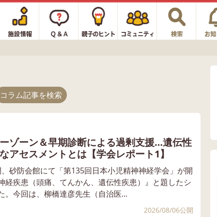
コラム記事を検索
ーゾーン＆早期診断による過剰支援…遺伝性
なアセスメントとは【学会レポート1】
2日間、砂防会館にて「第135回日本小児精神神経学会」が開
神経疾患（頭痛、てんかん、遺伝性疾患）』と題したシ
。今回は、柳橋達彦先生（自治医...
2026/08/06公開