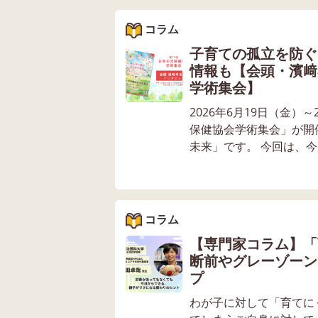
コラム
子育ての孤立を防ぐ
情報も【会頭・濱﨑
学術集会】
2026年6月19日（金
保健協会学術集会」が開
未来」です。 今回は、今
コラム
【専門家コラム】「
断前やグレーゾーン
プ
わが子に対して「育てに