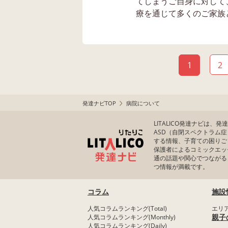
てしまうご自身に対して
療を通じて多くのご家族と
1
2
発達ナビTOP
病院について
LITALICO発達ナビは
ASD（自閉スペクトラム
する情報、子育ての困りご
保護者によるコミックエッ
通の話題や関心でつながる
つ情報が満載です。
コラム
施設
人気コラムランキング(Total)
エリ
親子
人気コラムランキング(Monthly)
人気コラムランキング(Daily)