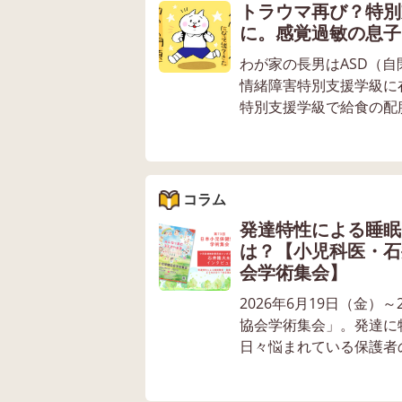
トラウマ再び？特別
に。感覚過敏の息子
わが家の長男はASD（
情緒障害特別支援学級に
特別支援学級で給食の配膳
コラム
発達特性による睡眠
は？【小児科医・石
会学術集会】
2026年6月19日（金
協会学術集会」。発達に
日々悩まれている保護者の