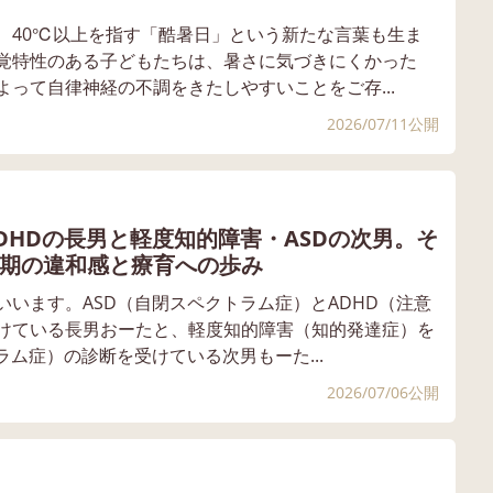
、40℃以上を指す「酷暑日」という新たな言葉も生ま
覚特性のある子どもたちは、暑さに気づきにくかった
って自律神経の不調をきたしやすいことをご存...
2026/07/11公開
DHDの長男と軽度知的障害・ASDの次男。そ
期の違和感と療育への歩み
います。ASD（自閉スペクトラム症）とADHD（注意
けている長男おーたと、軽度知的障害（知的発達症）を
ラム症）の診断を受けている次男もーた...
2026/07/06公開