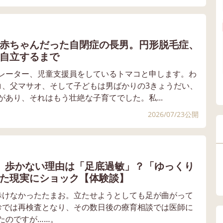
赤ちゃんだった自閉症の長男。円形脱毛症、
自立するまで
レーター、児童支援員をしているトマコと申します。わ
コ、父マサオ、そして子どもは男ばかりの3きょうだい、
あり、それはもう壮絶な子育てでした。私...
2026/07/23公開
。歩かない理由は「足底過敏」？「ゆっくり
た現実にショック【体験談】
歩けなかったたまお。立たせようとしても足が曲がって
診では再検査となり、その数日後の療育相談では医師に
たのですが……。