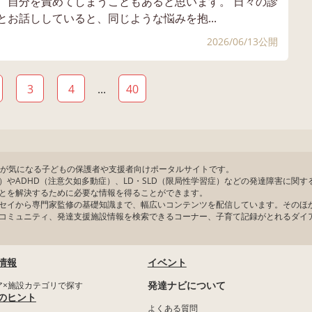
、自分を責めてしまうこともあると思います。 日々の診
お話ししていると、同じような悩みを抱...
2026/06/13公開
3
4
...
40
、発達が気になる子どもの保護者や支援者向けポータルサイトです。
症）やADHD（注意欠如多動症）、LD・SLD（限局性学習症）などの発達障害に関
とを解決するために必要な情報を得ることができます。
セイから専門家監修の基礎知識まで、幅広いコンテンツを配信しています。そのほか
コミュニティ、発達支援施設情報を検索できるコーナー、子育て記録がとれるダイ
情報
イベント
発達ナビについて
ア×施設カテゴリで探す
のヒント
よくある質問