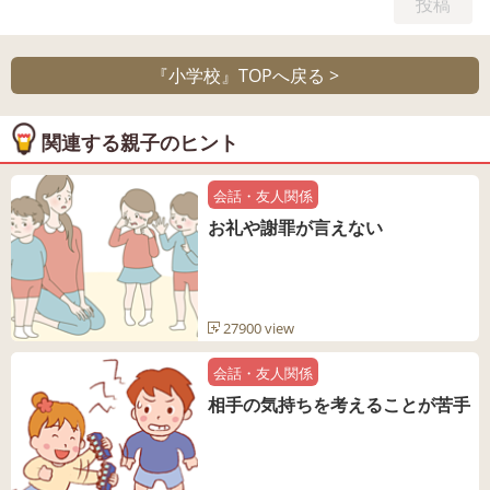
『小学校』TOPへ戻る >
関連する親子のヒント
会話・友人関係
お礼や謝罪が言えない
27900 view
会話・友人関係
相手の気持ちを考えることが苦手