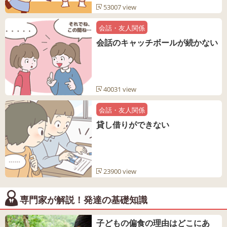
53007 view
会話・友人関係
会話のキャッチボールが続かない
40031 view
会話・友人関係
貸し借りができない
23900 view
専門家が解説！発達の基礎知識
子どもの偏食の理由はどこにあ