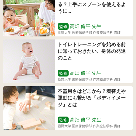
る？上手にスプーンを使えるよ
うに...
高畑 脩平
先生
監修
藍野大学 医療保健学部 作業療法学科 講師
トイレトレーニングを始める前
に知っておきたい、身体の発達
のこと
高畑 脩平
先生
監修
藍野大学 医療保健学部 作業療法学科 講師
不器用さはどこから？着替えや
運動にも繋がる「ボディイメー
ジ」とは
高畑 脩平
先生
監修
藍野大学 医療保健学部 作業療法学科 講師