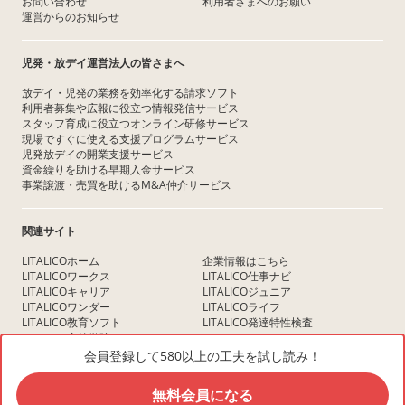
お問い合わせ
利用者さまへのお願い
運営からのお知らせ
児発・放デイ運営法人の皆さまへ
放デイ・児発の業務を効率化する請求ソフト
利用者募集や広報に役立つ情報発信サービス
スタッフ育成に役立つオンライン研修サービス
現場ですぐに使える支援プログラムサービス
児発放デイの開業支援サービス
資金繰りを助ける早期入金サービス
事業譲渡・売買を助けるM&A仲介サービス
関連サイト
LITALICOホーム
企業情報はこちら
LITALICOワークス
LITALICO仕事ナビ
LITALICOキャリア
LITALICOジュニア
LITALICOワンダー
LITALICOライフ
LITALICO教育ソフト
LITALICO発達特性検査
LITALICO高等学院
LITALICOレジデンス
LITALICO研究所
会員登録して580以上の工夫を試し読み！
無料会員になる
COPYRIGHT © LITALICO Inc. ALL RIGHTS RESERVED