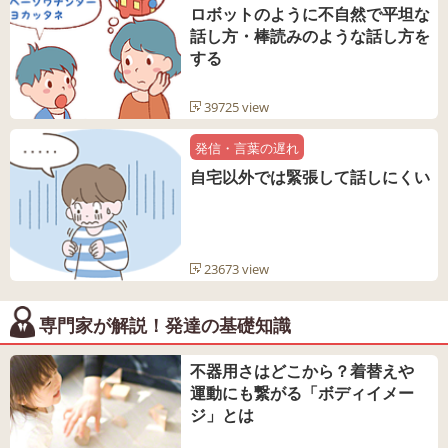
ロボットのように不自然で平坦な
話し方・棒読みのような話し方を
する
39725 view
発信・言葉の遅れ
自宅以外では緊張して話しにくい
23673 view
専門家が解説！発達の基礎知識
不器用さはどこから？着替えや
運動にも繋がる「ボディイメー
ジ」とは