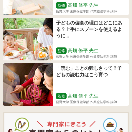
高畑 脩平
先生
監修
藍野大学 医療保健学部 作業療法学科 講師
子どもの偏食の理由はどこにあ
る？上手にスプーンを使えるよ
うに...
高畑 脩平
先生
監修
藍野大学 医療保健学部 作業療法学科 講師
「読む」ことの難しさって？子
どもの読む力はこう育つ
高畑 脩平
先生
監修
藍野大学 医療保健学部 作業療法学科 講師