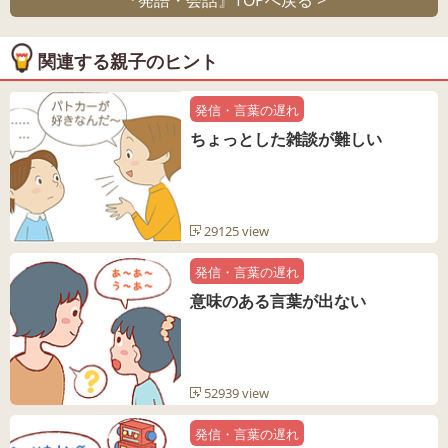
『発語・会話』TOPへ戻る >
関連する親子のヒント
発信・言葉の遅れ
ちょっとした雑談が難しい
29125 view
発信・言葉の遅れ
意味のある言葉が出ない
52939 view
発信・言葉の遅れ