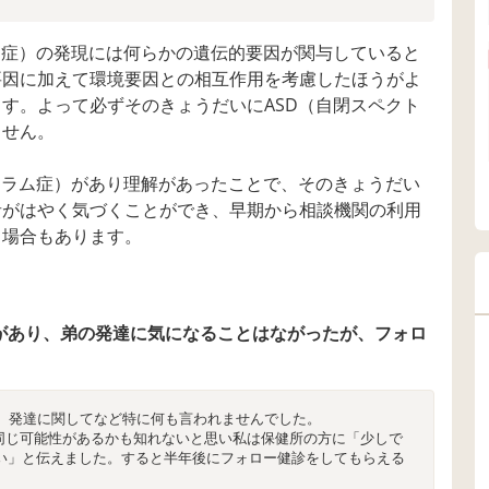
ム症）の発現には何らかの遺伝的要因が関与していると
要因に加えて環境要因との相互作用を考慮したほうがよ
す。よって必ずそのきょうだいにASD（自閉スペクト
ません。
トラム症）があり理解があったことで、そのきょうだい
者がはやく気づくことができ、早期から相談機関の利用
う場合もあります。
）があり、弟の発達に気になることはながったが、フォロ
は、発達に関してなど特に何も言われませんでした。
も同じ可能性があるかも知れないと思い私は保健所の方に「少しで
い」と伝えました。すると半年後にフォロー健診をしてもらえる