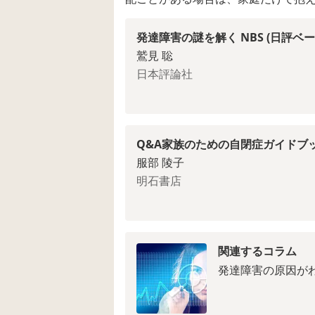
発達障害の謎を解く NBS (日評ベ
鷲見 聡
日本評論社
Q&A家族のための自閉症ガイドブ
服部 陵子
明石書店
関連するコラム
発達障害の原因が