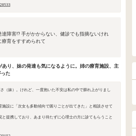
028533
発達障害⁉ 手がかからない、健診でも指摘ないけれ
に療育をすすめられて
）があり、妹の発達も気になるように。姉の療育施設、主
がった
ずさ（妹）。けれど、一度抱いた不安は私の中で膨れ上がりまし
育施設に「次女も多動傾向で困りごとが出てきた」と相談させて
院と提携しており、あまり待たずに心理士の方に診てもらうこと
029152