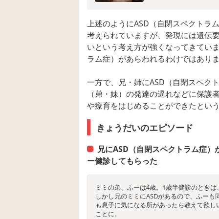
上述のようにASD（自閉スペクトラ
考えられていますが、発現には遺伝
いという考え方が強くなってきていま
ラム症）があらわれるわけではあり
一方で、兄・姉にASD（自閉スペク
（弟・妹）の発達の遅れなどに保護
や療育をはじめることができたとい
きょうだいのエピソード
兄にASD（自閉スペクトラム症
ー健診してもらった
ミミの弟、ふーは4歳。1歳半健診のとき
しかし兄のミミにASDがあるので、ふー
も息子に気になる所があったら教えて欲し
ことに。