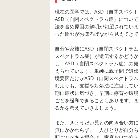
現在の医学では、ASD（自閉スペク
ASD（自閉スペクトラム症）につい
法を含め原因の解明が切望されてい
った輪郭がおぼろげながら見えてき
自分や家族にASD（自閉スペクトラ
スペクトラム症）が遺伝するかどう
し、ASD（自閉スペクトラム症）の
えられています。単純に親子間で遺
境要因だけがASD（自閉スペクトラ
むよりも、支援や対処法に注目してい
期に症状に気づき、早期に療育や環
ごとを緩和できることもあります。
るかを考えていきましょう。
また、きょうだい児との向き合い方
無にかかわらず、一人ひとりが自分
配ごとがある場合は、家庭だけで抱