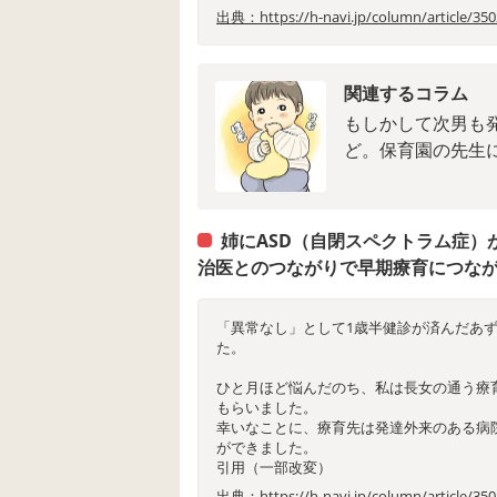
出典：https://h-navi.jp/column/article/35
関連するコラム
もしかして次男も
ど。保育園の先生
姉にASD（自閉スペクトラム症
治医とのつながりで早期療育につな
「異常なし」として1歳半健診が済んだあ
た。
ひと月ほど悩んだのち、私は長女の通う療
もらいました。
幸いなことに、療育先は発達外来のある病
ができました。
引用（一部改変）
出典：https://h-navi.jp/column/article/35