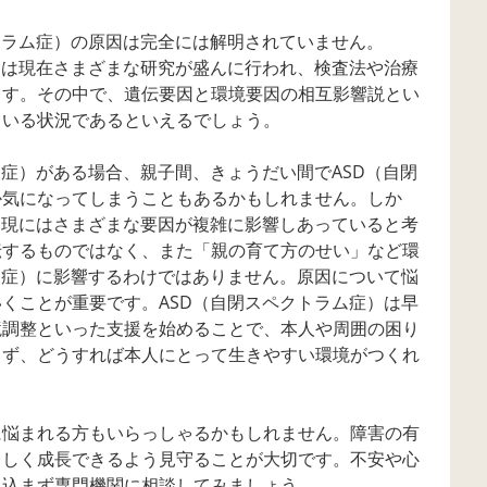
トラム症）の原因は完全には解明されていません。
ては現在さまざまな研究が盛んに行われ、検査法や治療
ます。その中で、遺伝要因と環境要因の相互影響説とい
ている状況であるといえるでしょう。
ム症）がある場合、親子間、きょうだい間でASD（自閉
か気になってしまうこともあるかもしれません。しか
発現にはさまざまな要因が複雑に影響しあっていると考
伝するものではなく、また「親の育て方のせい」など環
ム症）に影響するわけではありません。原因について悩
くことが重要です。ASD（自閉スペクトラム症）は早
境調整といった支援を始めることで、本人や周囲の困り
まず、どうすれば本人にとって生きやすい環境がつくれ
に悩まれる方もいらっしゃるかもしれません。障害の有
らしく成長できるよう見守ることが大切です。不安や心
え込まず専門機関に相談してみましょう。